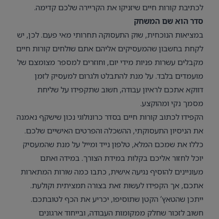
לכתיבת קורות חיים שיזניקו את הקריירה שלכם קדימה.
סדר הוא שם המשחק
במציאות הנוכחית, שוק התעסוקה תחרותי מאי פעם. לכן, יש
לקחת בחשבון שהמעסיקים אליהם אתם שולחים קורות חיים
מקבלים עשרות פניות מידי יום, וחוזרים למספר מצומצם של
מועמדים בלבד. על מנת להתבלט ולגרום למעסיק לזמן
דווקא אתכם לראיון עבודה, חשוב שתקפידו על שליחת
מסמך נקי ומהוקצע.
הקפידו לכתוב קורות חיים בסדר כרונולוגי נכון שישקף נאמנה
את הניסיון התעסוקתי, ההשכלה והפרטים האישיים שלכם.
כללו את שמכם המלא, טלפון נייד ומייל על מנת שהמעסיק
יוכל לחזור אליכם בקלות במידת הצורך. במידה ואתם
מעוניינים להוסיף נגיעה אישית, כתבו כמה שורות המתארות
אתכם, אך הקפידו לעשות זאת בצורה תמציתית וקולעת.
ייתכן שהטאץ’ הקטן שתוסיפו, יכריע את הכף לטובתכם.
חשוב לזכור שחלק ממקומות העבודה, ובייחוד ארגונים