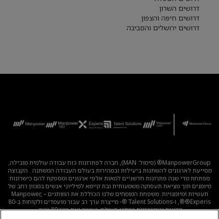
דרושים השרון
דרושים חיפה והצפון
דרושים ירושלים והסביבה
ManpowerGroup® (סימול: MAN), חברה לפתרונות כוח עבודה עולמית מובילה,
מסייעת לארגונים להשתנות ביעילות ובמהירות בעולם העבודה המשתנה . הקבוצה
מפתחת מדי שנה פתרונות חדשניים למאות אלפי ארגונים ומספקת להם כישרונות
מיומנים תוך מציאת תעסוקה משמעותית ובת קיימא למיליוני אנשים במגוון רחב של
תעשיות ומיומנויות. משפחת המומחים שלנו הכוללת את המותגים – Manpower,
®Experis®, ו-Talent Solutions ®- מייצרת ערך רב עבור מועמדים ולקוחות ב-80
מדינות וטריטוריות ברחבי העולם, ועושה זאת כבר 80 שנה.