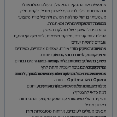
מחפש/ת את התפקיד הבא שלך בעולם המלונאות?
זו ההזדמנות שלך להצטרף לארגון מוביל, לקחת חלק
משמעותי בניהול מחלקת המשק ולהוביל צוות מקצועי
מה כולל התפקיד?
בסביבה דינמית, איכותית ומאתגרת.
סיוע בניהול השוטף של מחלקת המשק
הובלת צוות עובדים, חלוקת משימות, ליווי מקצועי והנעת
עובדים להשגת יעדים
מה אנחנו מחפשים?
אחריות על ניקיון חדרי אירוח, שטחים ציבוריים, משרדים
ואזורים תפעוליים ברמה הגבוהה ביותר
ניסיון קודם בתחום המשק במלון – חובה
ניסיון בניהול עובדים והובלת צוותים – חובה
ביצוע בקרות איכות והבטחת עמידה בסטנדרטים גבוהים
של ניקיון ושירות
יכולת עבודה בסביבה דינמית ותחת לחץ
אחריות אישית גבוהה, סדר וארגון ברמה גבוהה
עבודה שוטפת מול מחלקות שונות בארגון לצורך תיאום
ניסיון בעבודה עם מערכות מלונאיות ממוחשבות, לרבות
מיטבי
Opera ו/או Optima
– חובה.
מילוי מקום מנהל/ת המשק בעת הצורך
נכונות לעבודה במשמרות, כולל סופי שבוע וחגים
למה כדאי להצטרף?
תפקיד ניהולי משמעותי עם אופק מקצועי והתפתחות
בארגון מוביל
תנאים מעולים לעובדים, ארוחות מסובסדות וקרן