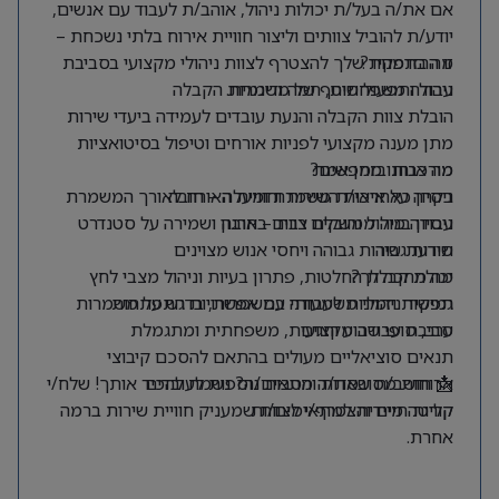
אם את/ה בעל/ת יכולות ניהול, אוהב/ת לעבוד עם אנשים,
יודע/ת להוביל צוותים וליצור חוויית אירוח בלתי נשכחת –
מה בתפקיד?
זו ההזדמנות שלך להצטרף לצוות ניהולי מקצועי בסביבת
עבודה משפחתית, חמה ודינמית.
ניהול ותפעול שוטף של משמרות הקבלה
הובלת צוות הקבלה והנעת עובדים לעמידה ביעדי שירות
מתן מענה מקצועי לפניות אורחים וטיפול בסיטואציות
מורכבות בזמן אמת
מה אנחנו מחפשים?
ניסיון כאחראי/ת משמרת ומעלה – חובה
בקרה על איכות השירות וחוויית האורח לאורך המשמרת
ניסיון בניהול והובלת צוות – חובה
עבודה מול ממשקים רבים בארגון ושמירה על סטנדרט
שירות גבוה
תודעת שירות גבוהה ויחסי אנוש מצוינים
מה מחכה לך?
יכולת קבלת החלטות, פתרון בעיות וניהול מצבי לחץ
תפקיד ניהולי משמעותי עם אפשרויות התפתחות
גמישות וזמינות לעבודה במשמרות, בדגש על משמרות
ערב, סופי שבוע וחגים
סביבת עבודה מקצועית, משפחתית ומתגמלת
תנאים סוציאליים מעולים בהתאם להסכם קיבוצי
ארוחות מסובסדות והטבות נוספות לעובדים
📩 חושב/ת שאת/ה מתאים/ה? נשמח להכיר אותך! שלח/י
קליטה מיידית למתאימים/ות
קורות חיים והצטרף/י לצוות שמעניק חוויית שירות ברמה
אחרת.