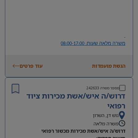
AI
• היכרות בסיסית עם כלי
מתקדמים ויכולת לשלבם
בתהליכי עבודה.
• יכולת ניתוח ופתרון תקלות באופן עצמאי.
• תודעת שירות גבוהה ויכולת עבודה מול משתמשים.
משרה מלאה שעות: 08:00-17:00
הגשת מועמדות
עוד פרטים
מספר משרה
242633
דרוש/ה איש/אשת מכירות ציוד
רפואי
גוש דן, השרון
משרה מלאה
דרוש/ה איש/אשת מכירות מכשור רפואי