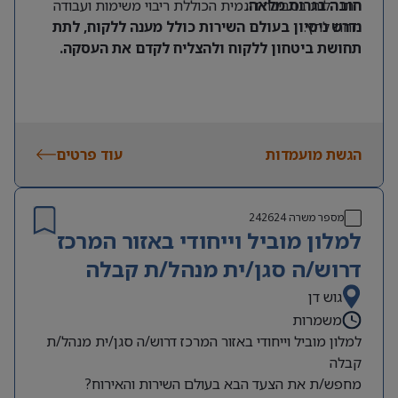
חובה בגרות מלאה.
התנהלות בסביבה דינמית הכוללת ריבוי משימות ועבודה
תחת לחץ.
נדרש ניסיון בעולם השירות כולל מענה ללקוח, לתת
תחושת ביטחון ללקוח ולהצליח לקדם את העסקה
.
הגשת מועמדות
עוד פרטים
מספר משרה
242624
למלון מוביל וייחודי באזור המרכז
דרוש/ה סגן/ית מנהל/ת קבלה
גוש דן
משמרות
למלון מוביל וייחודי באזור המרכז דרוש/ה סגן/ית מנהל/ת
קבלה
מחפש/ת את הצעד הבא בעולם השירות והאירוח?