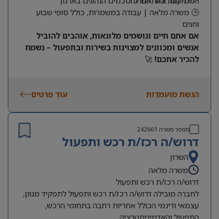
📍 מיקום: אזור המרכז
השתלמות בהתאם להסכמים הנהוגים בארגון
🕒 משרה מלאה | עבודה במשמרות, כולל סופי שבוע
וחגים
אם אתם חיים ונושמים מלונאות, אוהבים להוביל
אנשים ומכוונים למצוינות בשירות ובתפעול – נשמח
להכיר אתכם!
🚀
הגשת מועמדות
עוד פרטים
מספר משרה
242661
דרוש/ה רכז/ת רכש ותפעול
השרון
משרה מלאה
דרוש/ה רכז/ת רכש ותפעול
לחברה מובילה דרוש/ה רכז/ת רכש ותפעול לתפקיד מגוון,
עצמאי ודינמי הכולל אחריות רחבה בתחומי הרכש,
התפעול והאדמיניסטרציה.