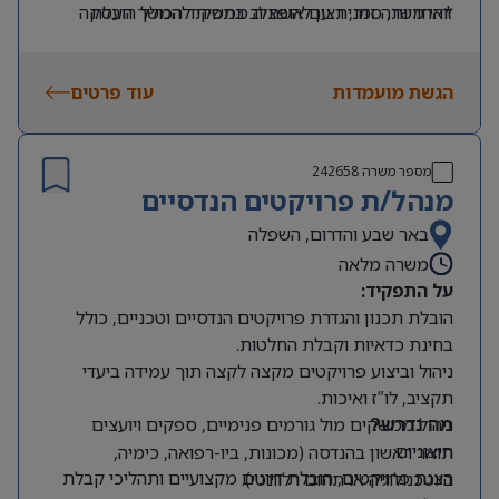
*אחריות, סדר, רצון להשתלב בתפקיד הכולל הובלת
זוהי משרה זמנית עם אופציה ממשית להמשך העסקה
עובדים
הגשת מועמדות
עוד פרטים
מספר משרה
242658
מנהל/ת פרויקטים הנדסיים
באר שבע והדרום, השפלה
משרה מלאה
על התפקיד:
הובלת תכנון והגדרת פרויקטים הנדסיים וטכניים, כולל
בחינת כדאיות וקבלת החלטות.
ניהול וביצוע פרויקטים מקצה לקצה תוך עמידה ביעדי
תקציב, לו”ז ואיכות.
ניהול ממשקים מול גורמים פנימיים, ספקים ויועצים
מה נדרש?
חיצוניים.
תואר ראשון בהנדסה (מכונות, ביו-רפואה, כימיה,
הצגת פרויקטים, הובלת דיונים מקצועיים ותהליכי קבלת
ביוטכנולוגיה או תחום רלוונטי).