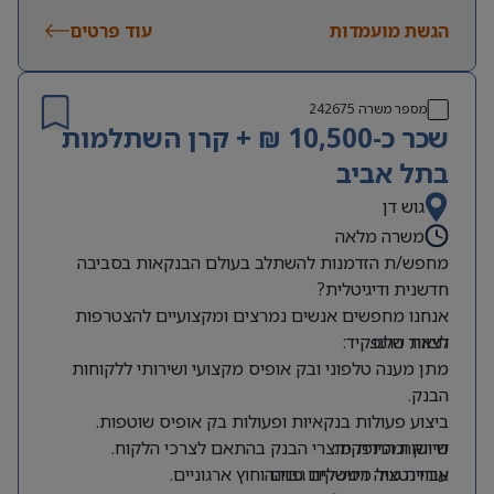
הגשת מועמדות
עוד פרטים
מספר משרה
242675
שכר כ-10,500 ₪ + קרן השתלמות
בתל אביב
גוש דן
משרה מלאה
מחפש/ת הזדמנות להשתלב בעולם הבנקאות בסביבה
חדשנית ודיגיטלית?
אנחנו מחפשים אנשים נמרצים ומקצועיים להצטרפות
לצוות שלנו.
תיאור התפקיד:
מתן מענה טלפוני ובק אופיס מקצועי ושירותי ללקוחות
הבנק.
ביצוע פעולות בנקאיות ופעולות בק אופיס שוטפות.
דרישות התפקיד:
שיווק ומכירת מוצרי הבנק בהתאם לצרכי הלקוח.
אוריינטציה דיגיטלית גבוהה.
עבודה מול ממשקים פנים וחוץ ארגוניים.