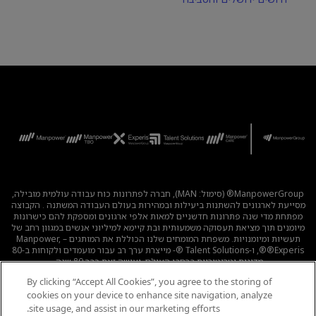
ManpowerGroup® (סימול: MAN), חברה לפתרונות כוח עבודה עולמית מובילה,
מסייעת לארגונים להשתנות ביעילות ובמהירות בעולם העבודה המשתנה . הקבוצה
מפתחת מדי שנה פתרונות חדשניים למאות אלפי ארגונים ומספקת להם כישרונות
מיומנים תוך מציאת תעסוקה משמעותית ובת קיימא למיליוני אנשים במגוון רחב של
תעשיות ומיומנויות. משפחת המומחים שלנו הכוללת את המותגים – Manpower,
®Experis®, ו-Talent Solutions ®- מייצרת ערך רב עבור מועמדים ולקוחות ב-80
מדינות וטריטוריות ברחבי העולם, ועושה זאת כבר 80 שנה.
By clicking “Accept All Cookies”, you agree to the storing of
לכל המשרות
|
מדיניות הפרטיות
|
תנאי השימוש
|
נגישות
|
cookies on your device to enhance site navigation, analyze
קוד אתי
|
מדיניות Cookie
site usage, and assist in our marketing efforts.