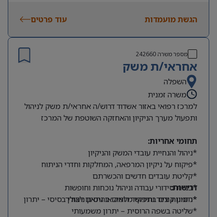
הגשת מועמדות
עוד פרטים
מספר משרה
242660
אחראי/ת משק
השפלה
משרה זמנית
למרכז רפואי באזור אשדוד דרוש/ה אחראי/ת משק לניהול
ותפעול מערך הניקיון והאחזקה השוטפת של המרכז
תחומי אחריות:
*ניהול והנחיית עובדי המשק והניקיון
*פיקוח על ניקיון המרפאה, המחלקות וחדרי הניתוח
*קליטת עובדים חדשים והכשרתם
דרישות:
*בניית סידורי עבודה וניהול נוכחות וחופשות
*הזמנות ציוד וחידוש מלאים בהתאם לצורך
*ניסיון קודם בתפקיד דומה או ניסיון ניהולי בסיסי – יתרון
*שליטה בשפה הרוסית – יתרון משמעותי