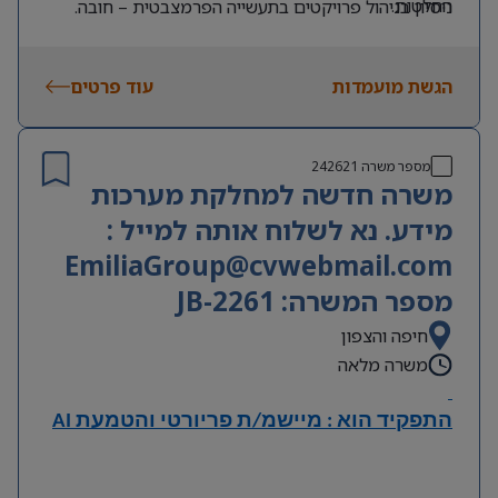
החלטות.
ניסיון בניהול פרויקטים בתעשייה הפרמצבטית – חובה.
עבודה מול ועדות רכש והיגוי.
ניסיון בפרויקטים בסביבת חדרים נקיים ו/או בעולמות
השתתפות בכתיבת ותיעוד מסמכים הנדסיים ורגולטוריים:
המילוי האספטי – יתרון.
URS, IQ, OQ, DQ ו-CC.
הגשת מועמדות
עוד פרטים
היכרות עם תהליכי עבודה בתעשייה הפרמצבטית ודרישות
GMP.
ניסיון בניהול תקציבים, לוחות זמנים ותהליכי שינוי.
שליטה מלאה בעברית ובאנגלית – חובה.
מספר משרה
242621
משרה חדשה למחלקת מערכות
מידע. נא לשלוח אותה למייל :
EmiliaGroup@cvwebmail.com
מספר המשרה: JB-2261
חיפה והצפון
משרה מלאה
התפקיד הוא : מיישמ/ת פריורטי והטמעת
AI
תיאור