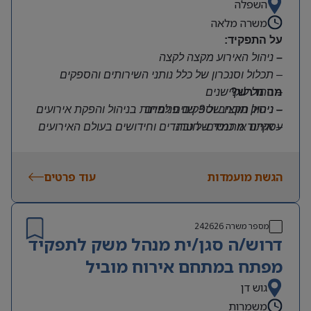
השפלה
משרה מלאה
על התפקיד:
–
ניהול האירוע מקצה לקצה
–
תכלול וסנכרון של כלל נותני השירותים והספקים
–
מה נדרש?
ניהול לוקיישנים
–
–
ניהול תקציב וספקים פנימיים
ניסיון מוכח של 3 שנים לפחות בניהול והפקת אירועים
–
עסקיים או כנסים- חובה
איתור מתמיד של טרנדים וחידושים בעולם האירועים
–
והסעדת העובדים
יכולות ארגון, תכנון ותפעול ברמה גבוהה ביותר עם
תשומת לב לפרטים
הגשת מועמדות
עוד פרטים
–
אוריינטציה שירותית יוצאת דופן ויכולת עבודה עם ריבוי
לקוחות פנימיים
–
יכולת עבודה תחת לחץ וניהול מספר אירועים במקביל
מספר משרה
242626
– כישורי משא ומתן, ניהול תקציב ועבודה מול ספקים
דרוש/ה סגן/ית מנהל משק לתפקיד
מפתח במתחם אירוח מוביל
גוש דן
משמרות