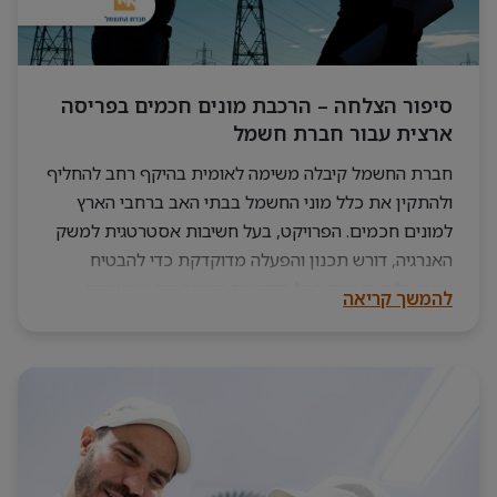
סיפור הצלחה – הרכבת מונים חכמים בפריסה
ארצית עבור חברת חשמל
חברת החשמל קיבלה משימה לאומית בהיקף רחב להחליף
ולהתקין את כלל מוני החשמל בבתי האב ברחבי הארץ
למונים חכמים. הפרויקט, בעל חשיבות אסטרטגית למשק
האנרגיה, דורש תכנון והפעלה מדוקדקת כדי להבטיח
שהפעילות תעמוד בכל הדרישות המורכבות שמציבים
להמשך קריאה
הלקוחות והרגולטור. תהליך ההחלפה וההתקנה מחייב
התאמה אישית לצורכי כל בית אב, תוך שמירה על רמת
שירות גבוהה.