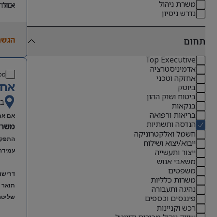
משרת ניהול
אזור 
יכולת
נדרש ניסיון
תואר 
אנגלי
הגשת
תואר 
תחום
ניסיו
Top Executive
ניסיו
אדמיניסטרציה
מס
אחזקה וטכני
אחר
ביוטק
ביטוח ושוק ההון
בא
בנקאות
בריאות ורפואה
אם את
הנדסה ותשתיות
משרה מל
חשמל ואלקטרוניקה
התפקיד
ייבוא/יצוא ושילוח
ייצור ותעשייה
עמידה 
משאבי אנוש
משפטים
דרישו
משרות כלליות
תואר ר
נהיגה ותעבורה
פיננסים וכספים
שליטה
רכש וקניינות
שיווק ניהול מכירות ודיגיטל