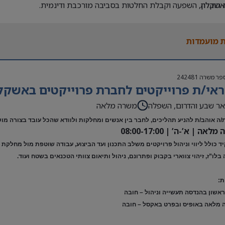
אשקלון.
 הובלה, השפעה וקבלת החלטות בסביבה מורכבת ודינמית.
ראשון בהנדסה, תעשייה וניהול או תחום רלוונטי – חובה.
ת ברמה גבוהה – חובה.
 מועמדות
שני – יתרון.
ן בתעשיית המזון והמשקאות – יתרון משמעותי.
ן בהובלת הקמות, הרחבות או טרנספורמציות תפעוליות משמעותיות – ית
פר משרה
242481
אי/ת פרוייקטים לחברת פרוייקטים באשקלו
ר שבע והדרום, השפלה
משרה מלאה
/ה אוהב/ת להניע תהליכים, לחבר בין אנשים ומחלקות ולוודא שהכל עובד בצורה מו
אה | א’-ה’ | 08:00-17:00
 כולל ליווי וניהול פרויקטים משלב התכנון ועד הביצוע, עבודה שוטפת מול מחלקת ה
בלו”ז, זיהוי צווארי בקבוק ופתרונם, ניהול ותיאום צוותי הטכנאים בשטח ועוד.
ת:
אשון בהנדסה תעשייה וניהול – חובה
 מלאה באופיס ובפרט באקסל – חובה