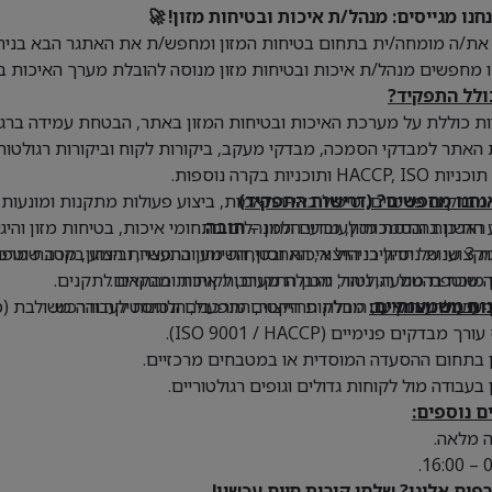
ו מגייסים: מנהל/ת איכות ובטיחות מזון! 🚀
ת/ה מומחה/ית בתחום בטיחות המזון ומחפש/ת את האתגר הבא בניהו
 מחפשים מנהל/ת איכות ובטיחות מזון מנוסה להובלת מערך האיכות ב
ולל התפקיד?
ת כוללת על מערכת האיכות ובטיחות המזון באתר, הבטחת עמידה ברגול
האתר למבדקי הסמכה, מבדקי מעקב, ביקורות לקוח וביקורות רגולטורי
HACCP,  ותוכניות בקרה נוספות.
נחנו מחפשים? (דרישות התפקיד)
 מבדקים פנימיים, טיפול באי-התאמות, ביצוע פעולות מתקנות ומונעות 
ראשון בהנדסת מזון, מדעי המזון –
חובה
.
 הדרכות והסמכות לעובדים ולמנהלים בתחומי איכות, בטיחות מזון והיגיי
כזי, קייטרינג מוסדי או מפעל מזון –
 מקצועי של תהליכי הייצור, האחסון, השינוע וההפצה, וביצוע בקרה שוט
 שוטפת מול רגולטור, מכון התקנים, לקוחות ומבקרים.
ן מוכח בהטמעה, ניהול והובלת מערכות איכות בהתאם לתקנים.
נות משמעותיים:
 פעולה הדוק עם מחלקות הייצור, התפעול, הלוגיסטיקה והרכש.
 עבודה עצמאית, הובלת פרויקטים מורכבים ונכונות לעבודה משולבת (מ
ך מבדקים פנימיים (ISO 9001 / HACCP).
ן בתחום ההסעדה המוסדית או במטבחים מרכזיים.
ן בעבודה מול לקוחות גדולים וגופים רגולטוריים.
ם נוספים:
 מלאה.
07
ים אלינו? שלחו קורות חיים עכשיו!