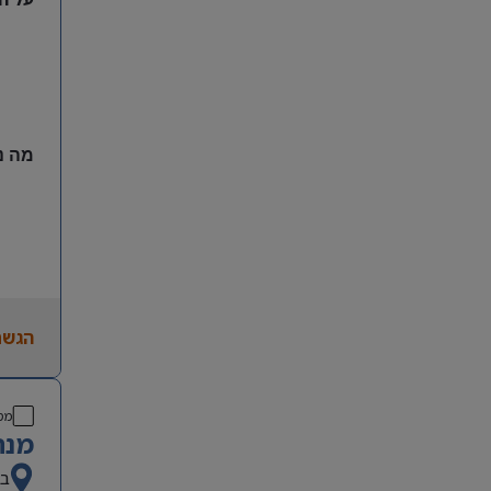
מה נ
הגשת
מס
מנה
בא