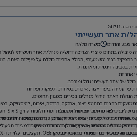
פר משרה
241711
ל/ת אתר תעשייתי
ר שבע והדרום
משרה מלאה
 מובילה בתחום מוצרי הצריכה דרוש/ה מנהל/ת אתר תעשייתי לניהול וה
 בתפקיד בכיר ומשמעותי, הכולל אחריות כוללת על פעילות האתר, הובל
ית בסביבה דינמית ומאתגרת.
 אחריות:
 כולל של אתר תעשייתי גדול ומורכב.
ת על עמידה ביעדי ייצור, איכות, בטיחות, תפוקות ועלויות.
 הנהלת האתר וניהול מנהלים בכירים ממגוון תחומים.
ת:
 ממשקים רחבים בתחומי ייצור, אחזקה, הנדסה, איכות, לוגיסטיקה, בטי
ן מוכח בניהול אתר תעשייתי גדול ומורכב.
הליכי שיפור מתמיד, מצוינות תפעולית ומתודולוגיות Lean ,Six Sigma ו-TPM.
ן משמעותי בניהול מערכי ייצור, תפעול, אחזקה, הנדסה, איכות ולוגיסטיק
 טכנולוגיות מתקדמות, אוטומציה ותהליכי עבודה מבוססי נתונים ומדד
ן בניהול מנהלים והובלת ארגונים גדולים מרובי ממשקים.
 פרויקטים אסטרטגיים, השקעות הון, הרחבות וטרנספורמציות תפעוליו
:
עבודה עם מדדים תפעוליים ועסקיים כגון OEE, תקציבים, עלויות ו-ROI.
 סיכונים תפעוליים והבטחת המשכיות עסקית.