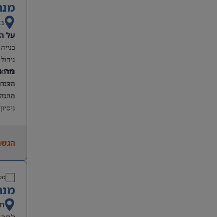
מנה
בא
על ה
בנייה 
ניהול 
מה נ
ווידוא
מהנדס
הצגת 
מהנדס
התנהל
ניסיון
אנגלי
התמחו
הגשת
מס
מנה
חי