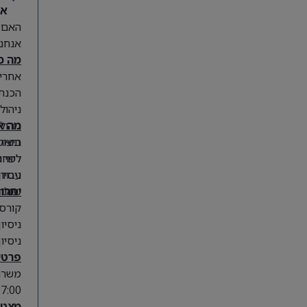
אנחנ
האם א
אנחנו
מה כ
אחריו
הכנת 
ניהול תוכניות ISO
מה א
ניהול
תואר 
ביצוע
לפחות 3 שנות ניסיון בניהול איכות ובטיחות מזון בתעשיית המזון, מטבח מר
ליווי
עבודה
ניסיו
יתרו
שיתוף
יכולת
קורס עור
ניסיו
ניסיו
פרטי
משרה
:00 – 16:00.
מצטרפ