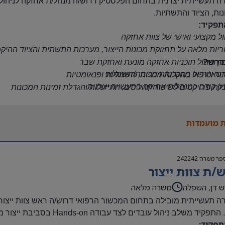
 תעשייתית יצרנית בתחום הפלסטיק דרוש/ה מנהל/ת אחזקה לניהול 
ות, הציוד והתשתיות.
תפקיד:
ול מקצועי ואישי של צוות אחזקה
יות מלאה על תחזוקת מכונות הייצור, מערכות התשתית והציוד ההיק
דרש?
ון וניהול תוכניות אחזקה מונעת ואחזקת שבר
סאי/ת או מהנדס/ת מכונות/חשמלאי
ור וטיפול בתקלות מכניות, חשמליות ופנאומטיות
יון קודם כמנהל/ת אחזקה בתעשייה יצרנית
לת פרויקטים לשיפור תהליכים, התייעלות והגדלת זמינות המכונות
יון בניהול צוות עובדים
פדה על נהלי בטיחות, איכות ואחזקה בהתאם לדרישות החברה
 והיכרות עם מערכות בקרה,
מכונות ייצור ותהליכי ייצור
 מועמדות
יון במערכות הידראוליקה ופנאומטיקה
לת ניתוח תקלות מורכבות ומתן פתרונות טכניים
י אנוש מצוינים ויכולת עבודה מול ממשקים מרובים
פר משרה
242242
/ת צוות ייצור
ש דן, השפלה
משרה מלאה
 תעשייתית מובילה בתחום המכשור הרפואי דרוש/ה ראש צוות ייצור 
Hands-on
בסביבת ייצור 
תפקיד: