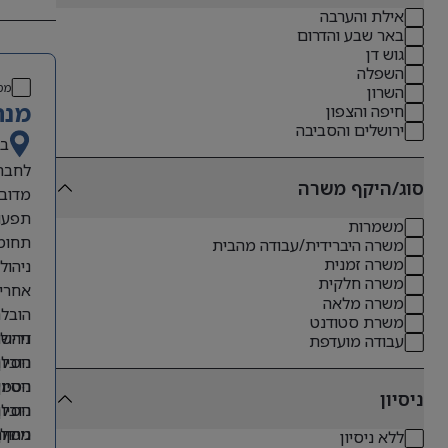
אילת והערבה
באר שבע והדרום
גוש דן
השפלה
מס
השרון
מנה
חיפה והצפון
ירושלים והסביבה
בא
לחברה
סוג/היקף משרה
מדובר
תפעול
משמרות
תחומי
משרה היברידית/עבודה מהבית
משרה זמנית
ניהול
משרה חלקית
אחריו
משרה מלאה
הובלת
משרת סטודנט
דרישו
ניהול
עבודה מועדפת
ניסיו
הובלת ת
ניסיו
הטמעת
ניסיון
ניסיו
הובלת
מיקום
ניסיון ב
ניהול
ללא ניסיון