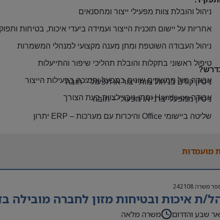
ניהול והובלת צוות מפעילי ייצור ומחסנאים
אחריות על יישום תוכנית הייצור ועמידה ביעדי איכות, בטיחות ותפוק
ניהול העבודה השוטפת ומתן מענה מקצועי למנהלי המשמרות
טיפול ראשוני בתקלות והובלת תהליכי שיפור והתייעלות
דרש?
עבודה מול ממשקים שונים במפעל ותמיכה בפעילות הייצור
ניסיון קודם בניהול צוות ייצור או תפעול – חובה
עבודה
Hands-on
ומתן גיבוי לצוות בעת הצורך
ניסיון ממפעל יצרני או תפעולי – חובה
שליטה ביישומי
Office
והיכרות עם מערכות
ERP –
יתרון
אנגלית ברמה טובה
 מועמדות
יכולת הובלת עובדים, יחסי אנוש מצוינים ויכולת עבודה בסביבה דינ
נכונות לזמינות מעבר לשעות העבודה ולהגעה למפעל במקרים חריגים
פר משרה
242108
ל/ת איכות ובטיחות מזון לחברה מובילה בד
ר שבע והדרום
משרה מלאה