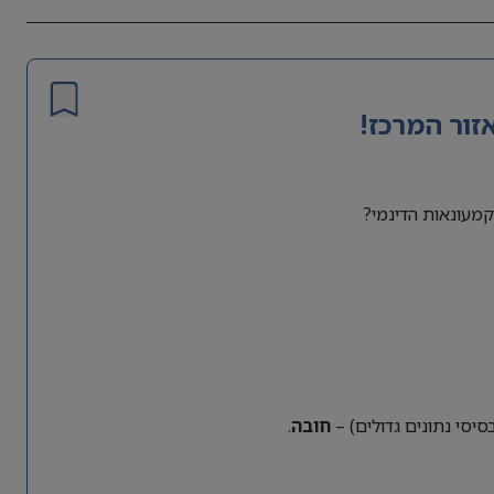
זור המרכז!
מעונאות הדינמי?
חובה
.