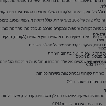
 בתחום עיצוב וייצור מטבחים בהתאמה אישית, הפועלת מול לקוחות 
יך
.
 כולל של מערך שירות הלקוחות משלב אספקת המוצר ועד סיום תקופ
וות של כ-10 נציגי שירות, כולל חלוקת משימות ומעקב ביצועים
 בפניות לקוחות שוטפות ובמקרים מורכבים, כולל מתן פתרונות בזמן
ותנאים
 שוטפת מול ממשקים פנים ארגוניים וחוץ ארגוניים (לקוחות, ספקים, 
מעולה
דוחות, מעקב ובקרה יומיומית על תהליכי השירות
צמוד
 תהליכי שיפור וייעול בתחום השירות
 סוציאליים מלאים
 בהיבטים משפטיים מול עו”ד החברה וניהול פניות מורכבות מול גורמי
ות התפקיד
8:0
:
ן בשירות לקוחות ובניהול צוות בשירות לקוחות
 בסיסית ביישומי
Office
:
ן מתחומים משיקים לעולמות הנדל”ן (מטבחים, קרמיקה, שיש, דלתות, 
ן בעבודה עם מערכות שירות/
CRM