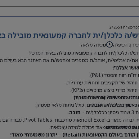
פר משרה
242551
ש/ה כלכלן/ית לחברה קמעונאית מובילה בא
ש דן, השפלה
משרה מלאה
וש/ה כלכלן/ית לחברה קמעונאית מובילה באזור המרכז!
את/ה אנליטי/ת, אוהב/ת מספרים ומחפש/ת את האתגר הבא בעולם הק
עשו אצלנו?
דו”ח רווח והפסד (P&L).
 וניהול של תקציבים ותחזיות עתידיות.
וניהול מדדי ביצוע מרכזיים (KPIs).
נחנו מחפשים? (דרישות חובה)
 הוצאות והתחשבנות מול ספקים.
 ראשון בכלכלה –
חובה
.
 ניתוחים כלכליים שוטפים, כולל ניתוח מלאי מעמיק.
כלכלן/ית –
חובה
.
Exce (נוסחאות מורכבות, Pivot Tables, עבודה עם בסיסי נתונים גדולים) –
נות משמעותיים:
 אנליטית גבוהה מאוד ויכולת למידה עצמאית.
דם בעולם הקמעונאות (Retail) – יתרון משמעותי מאוד!