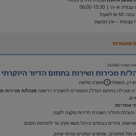
דה: א׳-ה׳ | 06:00-15:30
 60 ₪ לשעה!
עצמית – אין הסעות
 עבודה מיידית!
 – יהוד
 מועמדות
פר משרה
242493
ל/ת מכירות ושירות בתחום הדיור היוקרתי
ש דן, השפלה
משרה מלאה
 מובילה בתחום הנדל”ן והמגורים להשכרה דרוש/ה
מנהל/ת מכירות וש
יים
.
י אחריות
:
 והובלת תהליך השכרת הדירות מקצה לקצה
.
פגישות, סיורים בנכסים וניהול משא ומתן עד לחתימת הסכם
.
 מול מתווכים, שותפים עסקיים וגורמי שיווק
.