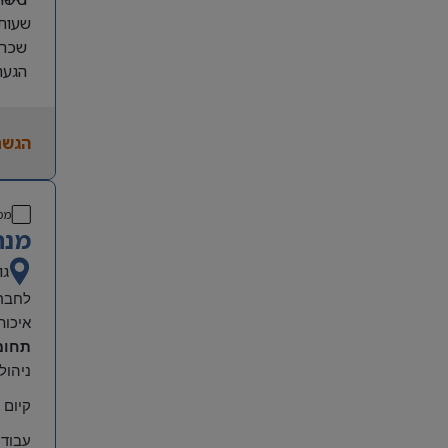
שעות עבו
שכר גבוה:
הגעה 
תחילת
מיקום
הגשת
מס
מנה
גו
לחברה
איכות
תחומ
ניהול
קיום 
עבודה