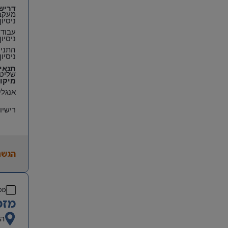
דריש
מעקב 
ניסיון של לפחות 3 
עבודה
ניסיו
התניי
ניסיו
תנאי
שליטה
מיקו
אנגלי
רישיו
הגשת
מס
מזכ
ה