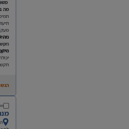
משרה
מה ב
תמיכה
תיעוד
מעקב 
מה א
ניהול
תקשור
ניסיו
היקף
שליטה מל
יכולת
תקשור
הגשת
מס
מנה
הש