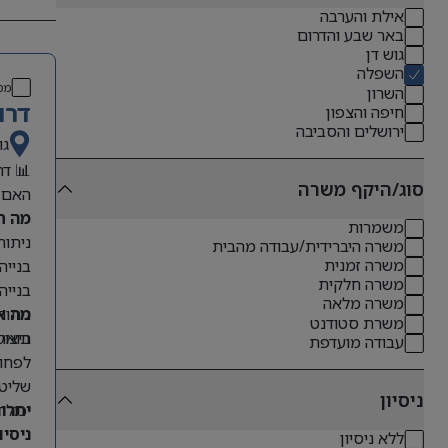
אילת והערבה
באר שבע והדרום
גוש דן
השפלה
מס
השרון
דרו
חיפה והצפון
ירושלים והסביבה
גו
📊 דר
סוג/היקף משרה
האם 
מה ת
משמרות
ניתוח 
משרה היברידית/עבודה מהבית
משרה זמנית
בנייה
משרה חלקית
בנייה 
משרה מלאה
מה א
ניתוח
משרת סטודנט
תואר
ביצוע
עבודה מועדפת
לפחות 3 שנות ניסיון כ
שליטה גבוהה מאוד ב-l
ניסיון
יתרו
יכולת
ניסיון קו
ללא ניסיון