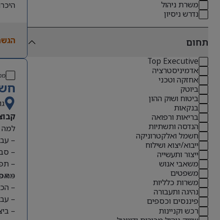
משרת ניהול
היכרות
נדרש ניסיון
הגשת
תחום
Top Executive
אדמיניסטרציה
מס
אחזקה וטכני
חשב
ביוטק
ביטוח ושוק ההון
גו
בנקאות
קבוצת Manpower, חברה גלובלית מובילה בעולם משאבי האנוש, מ
בריאות ורפואה
הנדסה ותשתיות
למה כ
חשמל ואלקטרוניקה
– עבו
ייבוא/יצוא ושילוח
– סב
ייצור ותעשייה
– תפק
משאבי אנוש
משפטים
מה כ
– אפש
משרות כלליות
– הכנ
נהיגה ותעבורה
– עבו
פיננסים וכספים
רכש וקניינות
– ביצ
שיווק ניהול מכירות ודיגיטל