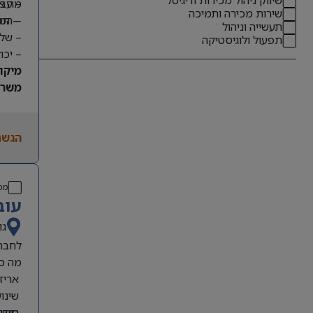
מה א
– עבו
שירות מכירה ותמיכה
– תע
– הטמ
תעשייה וניהול
– שלי
תפעול ולוגיסטיקה
– יכו
מיקו
משרה
הגשת
מס
עוב
גו
לחברה
מה כ
אריזת
שינו
רישיו
סידור