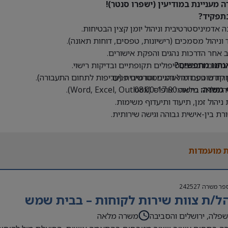
 מעניינת במודיעין (ישפרו סנטר)!
תפקיד?
 אדמיניסטרטיבית וניהול יומן קצין הבטיחות.
 וניהול מסמכים (רישיונות, טפסים, דוחות תאונה).
אחר הדרכות נהגים והפקת אישורים.
נחנו מחפשים?
 רישום רכבים, טיפולים תקופתיים ובדיקות רישוי.
ת שוטפת מול נהגים וגורמים פנים.
ן קודם בעבודה אדמיניסטרטיבית (עדיפות לתחום התעבורה).
 משרה:
מלאה 08:00-17:00
אה ביישומי אופיס (Word, Excel, Outlook).
 ניהול זמן, תיעוד ותיעדוף משימות.
ת בין-אישית גבוהה וגישה שירותית.
 מועמדות
פר משרה
242527
ל/ת צוות שירות לקוחות – בבית שמש
פלה, ירושלים והסביבה
משרה מלאה