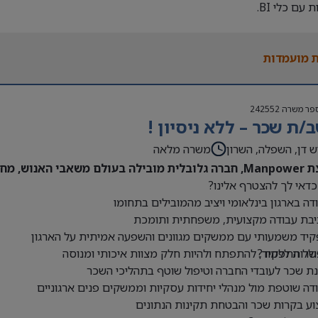
 עם כלי BI.
 מועמדות
פר משרה
242552
/ת שכר – ללא ניסיון !
ש דן, השפלה, השרון
משרה מלאה
חפשת חשב/ת שכר להצטרף לצוות מנצח!
דאי לך להצטרף אלינו?
דה בארגון בינלאומי ויציב מהמובילים בתחומו
יבת עבודה מקצועית, משפחתית ותומכת
יד משמעותי עם ממשקים מגוונים והשפעה אמיתית על הארגון
ולל התפקיד?
רות ללמוד, להתפתח ולהיות חלק מצוות איכותי ומנוסה
ת שכר לעובדי החברה וטיפול שוטף בתהליכי השכר
דה שוטפת מול מנהלי יחידות עסקיות וממשקים פנים ארגוניים
וע בקרות שכר והבטחת תקינות הנתונים