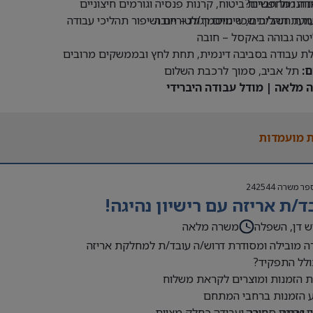
נחנו מחפשים?
דה מול חברות ביטוח, קרנות פנסיה וגורמים חיצוניים
ודת חשב/ת שכר מוסמך/ת – חובה
עת תהליכים, שינויים רגולטוריים ושיפור תהליכי עבודה
טה גבוהה באקסל – חובה
לת עבודה בסביבה דינמית, תחת לחץ ובממשקים מרובים
ם:
תל אביב, סמוך לרכבת השלום
 מלאה | מודל עבודה היברידי
 מועמדות
פר משרה
242544
ד/ת אריזה עם רישיון נהיגה!
ש דן, השפלה
משרה מלאה
 מובילה ומסודרת דרוש/ה עובד/ת למחלקת אריזה
ולל התפקיד?
 הזמנות ומוצרים לקראת משלוח
ע הזמנות ברחבי המתחם
ן נהיגה – חובה
 וארגון סחורה ועבודה כחלק מצוות