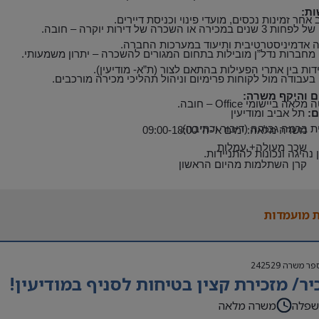
ות
:
אחר זמינות נכסים, מועדי פינוי וכניסת דיירים
.
שנים במכירה או השכרה של דירות יוקרה – חובה
.
 אדמיניסטרטיבית ותיעוד במערכות החברה
.
ן מחברות נדל”ן מובילות בתחום המגורים להשכרה – יתרון משמעותי
.
דות בין אתרי הפעילות בהתאם לצור (ת”א- מודיעין).
ן בעבודה מול לקוחות פרימיום וניהול תהליכי מכירה מורכבים
.
ם והיקף משרה
:
 מלאה ביישומי
Office –
חובה
.
ם
:
תל אביב ומודיעין
ת ברמה גבוהה (דיבור וכתיבה)
.
משרה מלאה: ימים א’-ה’ 09:00-18:00
שכר מעולה+ עמלות
ן נהיגה ונכונות להתניידות
.
קרן השתלמות מהיום הראשון
תשלום ימי מחלה מהיום הראשון
אשל ונסיעות
 מועמדות
פר משרה
242529
יר/ מזכירת קצין בטיחות לסניף במודיעין!
שפלה
משרה מלאה