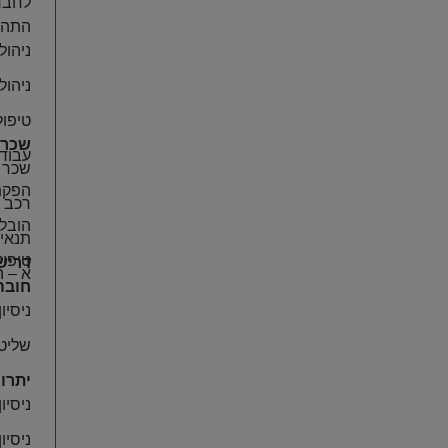
לחברה
התהל
ניהול
ניהול והובלת צ
טיפול
שכר 
עבודה
שכר 
הפקת 
רכב 
הובלת
תנאים
טיפול
דריש
א – ה 0-17:00
חובה
ניסיו
שליטה
יתרון
ניסיו
ניסיו