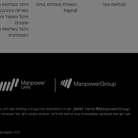
טבלאות שכר
השאלת מומחים בגיוס
ניהול בעולמות הי
Payroll
האריזה וההרכבה
ניהול ותפעול מע
תומכים
ניהול בעולמות 
הטכנולוגית
ManpowerGroup® (סימול: MAN), חברה לפתרונות כוח 
לכל המשרות