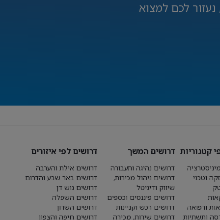
נעזור לכם למצוא
י קטגוריות
דרושים המשך
דרושים לפי איזורים
יניסטרציה
דרושים נהיגה ותעבורה
דרושים אילת והערבה
קה וטכני
דרושים ניהול מכירות,
דרושים באר שבע והדרום
טק
שיווק ודיגיטל
דרושים גוש דן
אות
דרושים פיננסים וכספים
דרושים השפלה
אות ורפואה
דרושים רכש וקניינות
דרושים השרון
סה ותשתיות
דרושים שירות, מכירה
דרושים חיפה והצפון