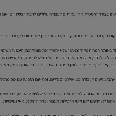
ו בצורה דרסטית מדי. עמיתים לעבודה עלולים להבחין בשינויים, אם 
 מקום העבודה הנוכחי. מספיק במקרה כזה לציין את תחום העבודה שלכם.
 באותה רמה תפקוד ובאופן שלא יחשוף את כוונותיכם. הימנעו משינוי
רגילים להגיע, או לצאת שעתיים לפני. אל תצאו להפסקות צהריים מוק
יים קצרים עם מגייסים לזמן הפסקת הצהריים, ולנהל אותן הרחק מאוזני
 אתם מגיעים לעבודה בטי-שירט וסנדלים, ופתאום תופיעו עם מכופתרת
עבדתם תקופה ארוכה. למרות זאת, השתדלו שלא לשתף את העובדה שאת
אתם לא יודעים לאן ולמי הרכילות תעבור וכדאי להימנע מאי נעימויות.
ה דיסקרטי. מעבר לעובדה שניתן להנחות את חברת ההשמה שלא לשלוח