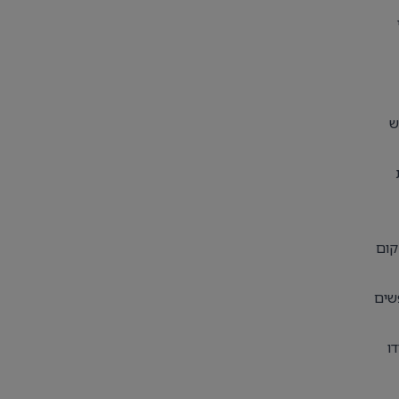
ש
קום
שים
ו