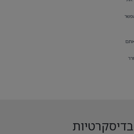
אפשר
אתם
רר