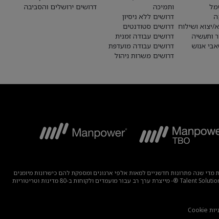
מל
ותמיכה
דרושים ירושלים והסביבה
ה
דרושים ללא ניסיון
א/יצוא ושילוח
דרושים סטודנטים
ר ותעשיה
דרושים עבודה זמנית
בי אנוש
דרושים עבודה מועדפת
דרושים משרות ניהול
בוצה מפתחת מדי שנה פתרונות חדשניים למאות אלפי ארגונים ומספקת להם כישרונות מיומנים
תוך מציאת תעסוקה משמעותית ובת קיימא למיליוני אנשים במגוון רחב של תעשיות ומיומנויות. משפחת המומחים שלנו הכוללת את המותגים – Manpower, ®Experis®, ו-Talent Solutions ®- מייצרת ערך רב עבור מועמדים ולקוחות ב-80 מדינות וטריטוריות
 Cookie