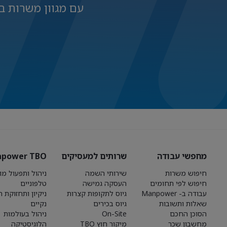
עם מגוון משרות ב
מחפשי עבודה
שרותים למעסיקים
power TBO
חיפוש משרות
שירותי השמה
ניהול ותפעול מו
חיפוש לפי תחומים
העסקה גמישה
טלפוניים
עבודה ב- Manpower
גיוס לתקופות קצרות
ניקיון ותחזוקת 
שאלות ותשובות
גיוס בכירים
נקיים
הסוכן החכם
On-Site
ניהול בעולמות
מחשבון שכר
מיקור חוץ TBO
הלוגיסטיקה