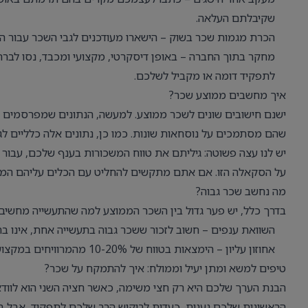
שקיבלתם העלאה.
הכרת מגמות שכר בשוק – הישארו מעודכנים לגבי השכר עבור ה
מחקר בתוך החברה – באופן דיסקרטי, מקצועי ומכבד, נסו לברר
לתפקיד דומה או מקביל לשלכם.
איך מחשבים ממוצע שכר?
ישנם חישובים שונים לשכר ממוצע. למעשה, הנתונים שמפרסמים המ
שהם מסתמכים על נוסחאות שונות. כמו כן, נתונים אלה כלליים לגבי
יש לנו עצה פשוטה: גיליתם את טווח המשכורות בענף שלכם, עבור
על הסקאלה הזו. אם אתם מתקשים להחליט עם הכלים עליהם המלצ
מה נחשב שכר גבוה?
בדרך כלל, יש פער גדול בין השכר הממוצע למה שהתעשייה מחשיבה
השוואת ענפים – חשוב לזכור ששכר גבוה בתעשייה אחת, אינו ב
אחוזון עליון – הימצאות בטווח של 10-20% מהמרוויחים במקצוע שלכם, מעידה בדרך כלל על שכר גבוה.
טיפים למשא ומתן יעיל וממולח: איך להתמקח על שכר?
הבנת הערך שלכם היא רק חצי משימה, כאשר חציה השני הוא לווד
הראשונית שלכם נענית, כעדות לביקוש הרב שלכם לתפקיד, אבל 