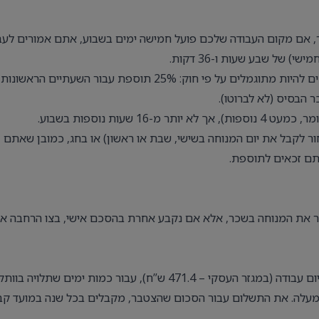
לא כולל הפסקות. כלומר, אם מקום העבודה שלכם פועל חמישה ימים בשבוע, אתם אמורים לע
כל שעה מעבר לכך נכנסת תחת סעיף “שעות נוספות” ואתם צריכים להיות מתוגמלים על פי חוק: 25% תוספת עבור השעתיים הראשונות
ר לקבל את יום המנוחה בשישי, שבת או ראשון) או בחג, כמובן שאתם
תם זכאים לתוספת.
מיר את המנוחה בשכר, אלא אם נקבע אחרת בהסכם אישי, בצו הרחבה או
הבראה – אחרי שנה במקום עבודה, מתחילים לצבור 418 ש”ח ליום עבודה (במגזר העסקי – 471.4 ש”ח), עבור כמות ימים שתלויה בוות
 הראשונה ועד 10 מהשנה העשרים ומעלה. את התשלום עבור הסכום שהצטבר, מקבלים בכל שנה במועד ק