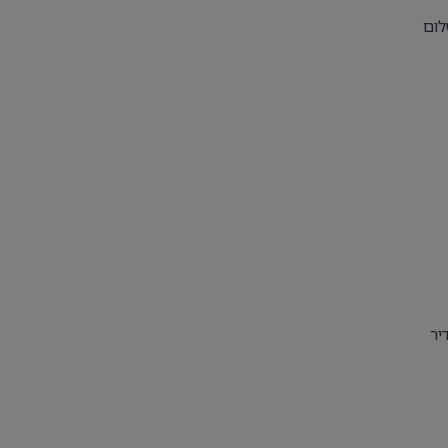
לום
יר