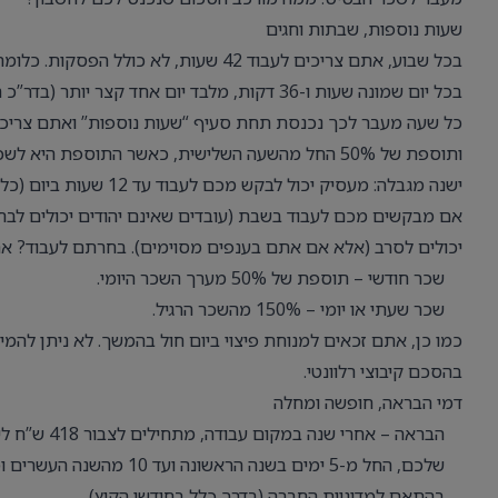
שעות נוספות, שבתות וחגים
בכל שבוע, אתם צריכים לעבוד 42 שעות, 
בכל יום שמונה שעות ו-36 דקות, מלבד יום אחד קצר יותר (בדר”כ חמישי) של שבע שעות ו-36 דקות.
ותוספת של 50% החל מהשעה השלישית, כאשר התוספת היא לשכר הבסיס (לא לברוטו).
ישנה מגבלה: מעסיק יכול לבקש מכם לעבוד עד 12 שעות ביום (כלומר, כמעט 4 נוספות), אך לא יותר מ-16 שעות נוספות בשבוע.
אם מבקשים מכם לעבוד בשבת (עובדים שאינם יהודים יכולים לבחו
יכולים לסרב (אלא אם אתם בענפים מסוימים). בחרתם לעבוד? א
שכר חודשי – תוספת של 50% מערך השכר היומי.
שכר שעתי או יומי – 150% מהשכר הרגיל.
כמו כן, אתם זכאים למנוחת פיצוי ביום חול בהמשך. לא ניתן לה
בהסכם קיבוצי רלוונטי.
דמי הבראה, חופשה ומחלה
שלכם, החל מ-5 ימים בשנה
בהתאם למדיניות החברה (בדרך כלל בחודשי הקיץ).