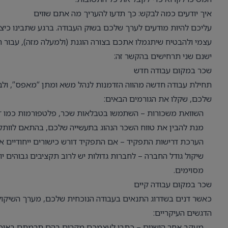
איך יודעים כמה לבקש: כך תדעו להעריך מה אתם שווים
עליכם להיות מודעים לערך שלכם בשוק העבודה. ברגע שתבינו כיצ
עצמי ולהבטיח שיתגמלו אתכם בצורה הוגנת (ולמעלה מזה), עבור הנ
ישנם שני תרחישים בהקשר זה:
שכר במקום עבודה חדש
תחילת עבודה חדשה מהווה הזדמנות לנהל משא ומתן “מאפס”, ול
שלכם, שקלו את הגורמים הבאים:
מנת להבין את טווח השכר הנהוג בתעשייה שלכם, בהתאם לוות
הערכת דרישות התפקיד – אם התפקיד דורש כישורים ייחודיים או
שיקול גודל החברה – לחברות גדולות יש לרוב תקציבים גבוהים יו
מסוימים.
שכר במקום עבודה קיים
כאשר דנים בשדרוג התנאים בעבודה הנוכחית שלכם, מערך השיקולי
הדגשים העיקריים:
מעקב אחר הישגים – כתבו לעצמכם מקרים בהם תרמתם באופן