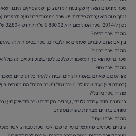
שכר מינימום הוא רף שקובעת המדינה, כך שמעסיקים אינם רשאים 
נמוך מזה הוא עבירה פלילית. יש שכר מינימום לבני נוער ולבגירים (מעל ג
נכון ל-2014: שכר המינימום הוא 5,880.02 ש”ח לחודש ו-32.80 ש”ח לשעה.
מה זה שכר בסיס?
בין אם אתם עובדים שעתיים או גלובליים, שכר בסיס הוא זה שאתם
מה זה שכר ברוטו?
שכר ברוטו הוא סך המשכורת שלכם, לפני ביצוע ניכויים. זה כולל 
מה זה שכר נטו?
זהו הסכום שאתם באמת לוקחים הביתה לאחר כל הניכויים משכר ה
(במידה ויש) ועוד. שימו לב: “שכר נטו” ו”שכר בסיס” הם מונחים בע
מה זה שכר גלובלי?
במסגרת חוזה עבודה גלובלי, עובדים מקבלים שכר חודשי קבוע (בסי
טווחים ברורים מבחינת שעות נוספות.
מה זה שכר שעתי?
עובדים שעתיים מתוגמלים על פי שכר לכל שעת עבודה, אשר מוכפ
מעבר לשכר הבסיס: ממה מורכב הסכום שנכנס לכם לחשבון?