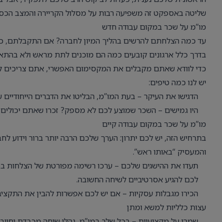
שליטה באספקט זה משפיעה רבות על מסלול הקריירה והמצב הכספי 
מו”מ על שכר במקום עבודה חדש
עד כמה הצלחתם להרשים בהליך המיון לחברה? אם התקבלתם, כ
בדרך כלל ארגונים קובעים כמה הם מוכנים לתת מראש ולא בהתאם 
כדי לוודא שאתם מקבלים את המקסימום האפשרי, אתם צריכים לאז
יש לנו כמה טיפים:
הדגישו את העיקר – בעת המו”מ, הבליטו את הדברים הייחודיים
היו גמישים – השכר שמוצע לכם לא מספק? זכרו שאתם יכולים ל
מו”מ על שכר במקום עבודה קיים
בתרחיש הזה, יש לכם יתרון: הערך שלכם הרבה יותר ברור וידוע לח
והמעסיק “באותו ראש”.
תעדו את ההישגים שלכם – ערכו רשימה מפורטת של הצלחות במק
לכם להגיע אסרטיביים לשיחה החשובה.
הכירו מגבלות עסקיות – אם יש לכם אפשרות להבין את התקצי
עצות כלליות למשא ומתן
שמרו על מקצועיות – בכל שלב במו”מ, נהלו שיחה מכבדת וחיובי