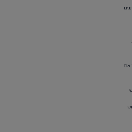
נים
 אם
ש
וש