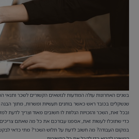
בשנים האחרונות עולה המודעות לנושאים הקשורים לשכר ותנאי העס
שנשקלים בכובד ראש כאשר בוחנים תעשיות ומשרות, מתוך הבנה שש
ובכל זאת, השכר והזכויות הנלוות לו חשובים מאוד וצריך לדעת ל
כדי שתוכלו לעשות זאת, אספנו עבורכם את כל מה שאתם צריכים
במקום העבודה? מה חשוב לדעת על תלוש השכר? מתי כדאי לבקש
המשיכו לקרוא כדי לקבל את כל התשובות.