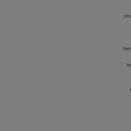
חון
שות
שת, על