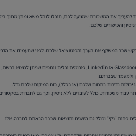
ד להעריך את המשכורת שמגיעה לכם, תוכלו לנהל משא ומתן מתוך ביט
יסיון והכישורים שלכם.
בקש שכר המשקף את הערך והפוטנציאל שלכם. לפני שתעמידו את הדרי
השוואת משכורות – השתמשו בטבלאות שכר, פלטפורמות כמו Glassdoor או LinkedIn, פורומים וכלים נוספים שניתן למצוא בר
ק ולמעמד שצברתם.
 יכולות נדירות בתחום שלכם (או בכלל), כוח המיקוח שלכם גדל.
תר עבור משכורות, כולל לעובדים ללא ניסיון, וכך גם לחברות בסקטורים
ם פחות “נקי” וכולל גם הישגים ותוצאות שכבר הבאתם לחברה. אלו
 משמעותי ותחומי אחריות שלקחתם על עצמכם, מאז הפעם האחרונה