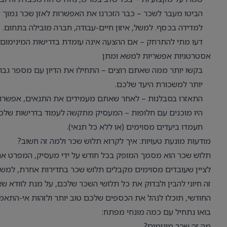
הביטו מעבר לשכר – כבר הזכרנו את האפשרות לאזן שכר נמוך 
למדידה בכסף. למשל, איזון חיים-עבודה, חברה מובילה בתחום.
דעו מתי להתרחק – אם ההצעה אינה עומדת בדרישות המינימום ש
אסטרטגיות אפשריות למשא ומתן
בקשו יותר ממה שאתם רוצים – התחילו את הדיון עם מספר גבו
יותר למשכורת היעד שלכם.
התאזרו בסבלנות – לאחר שאתם מעמידים את התנאים, אפשרו לצ
היו מוכנים עם חלופות – המעסיק מתקשה לעמוד בדרישות שלכ
תעמדו ביעדים מסוימים (או ללא כל תנאי).
מודעות מונעת טעויות: איך לקרוא תלוש שכר ולמה זה חשוב?
תלוש שכר הוא מסמך המופק בכל חודש על ידי מעסיק, המפרט את ה
לציין שעובדים מסוימים מקבלים תלוש שכר בתדירות אחרת, למש
זה חיוני להבין ולבדוק את כל תלושי השכר שלכם, על מנת לוודא שא
החודשי, תוכלו לנהל את הכספים שלכם טוב יותר ולזהות אי-התאמ
בואו נתחיל עם כמה מונחי מפתח:
מה זה שכר מינימום?