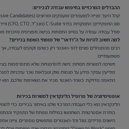
ההבדלים המרכזיים בחיפוש עבודה לבכירים:
קהל היעד: פנייה למועמדים מועסקים ומרוצים (Passive Candidates).
סוג התפקידים: התמקדות בדרגי C-Suite (מנכ”ל, CFO, CTO) ודירקטורים.
מודל עבודה: עבודה על בסיס התמחות בנישה ספציפית והיכרות מ
למה חשוב להיות על ה”רדאר” של מומחי השמת בכירים?
רבים מהמנהלים פונים להד-האנטר רק כשהם זקוקים לעבודה, אך ז
משמעותיים:
חשיפה למשרות חסויות: גישה להזדמנויות שלא מתפרסמות בציבו
מודיעין עסקי: מידע על מגמות שוק וטבלאות שכר עדכניות למנה
התאמה מדויקת: כשהד-האנטר מכיר את השאיפות שלכם, הוא 
אופטימיזציה של פרופיל הלינקדאין למשרות בכירות
הלינקדאין הוא כלי העבודה המרכזי שלנו באיתור בכירים. כדי להופי
כותרת אסטרטגית: השתמשו במילות מפתח של התפקיד וההתמחות (למשל: “Global Supply Chain Expert
הישגים מדידים: גוגל והד-האנטרים מחפשים מספרים. ציינו אחוזי צמיחה, היקפי
סימון “Open to Work” דיסקרטי: הגדירו שרק מגייסים יוכלו לראות שאתם פתוחים להצעות – זהו כלי בטוח ודיסקרטי לחלוטין.