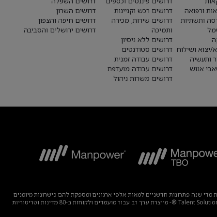
אות
דרושים פיננסים וכספים
דרושים השפלה
אות ורפואה
דרושים רכש וקניינות
דרושים השרון
סה ותשתיות
דרושים שירות, מכירה
דרושים חיפה והצפון
מל
ותמיכה
דרושים ירושלים והסביבה
ה
דרושים ללא ניסיון
א/יצוא ושילוח
דרושים סטודנטים
ר ותעשיה
דרושים עבודה זמנית
בי אנוש
דרושים עבודה מועדפת
דרושים משרות ניהול
בוצה מפתחת מדי שנה פתרונות חדשניים למאות אלפי ארגונים ומספקת להם כישרונות מיומנים
תוך מציאת תעסוקה משמעותית ובת קיימא למיליוני אנשים במגוון רחב של תעשיות ומיומנויות. משפחת המומחים שלנו הכוללת את המותגים – Manpower, ®Experis®, ו-Talent Solutions ®- מייצרת ערך רב עבור מועמדים ולקוחות ב-80 מדינות וטריטוריות