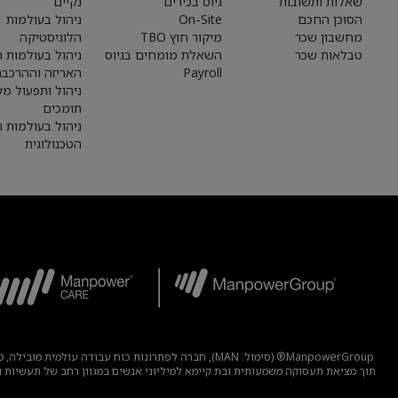
שאלות ותשובות
גיוס בכירים
נקיים
הסוכן החכם
On-Site
ניהול בעולמות
מחשבון שכר
מיקור חוץ TBO
הלוגיסטיקה
טבלאות שכר
השאלת מומחים בגיוס
ניהול בעולמות הי
Payroll
האריזה וההרכבה
ניהול ותפעול מע
תומכים
ניהול בעולמות 
הטכנולוגית
ManpowerGroup® (סימול: MAN), חברה לפתרונות כוח 