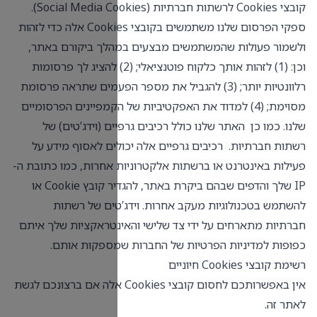
קובצי Cookies לרשתות חברתיות (Social Media Cookies).
ספקי הפרסום שלנו משתמשים בקובצי Cookies אלה כדי לזהות
לך ביקורם באתר,
 (1) לזהות אותך כלקוח פוטנציאלי; (2) להציג לך פרסומות
 מספר הפעמים שתראה פרסומת
של הקמפיינים הפרסומיים
ם (וידג’טים) של
ים לאסוף מידע על
 אחרות, כמו כתובת ה-
IP שלך והדפים שבהם ביקרת באתר, להגדיר קובץ Cookie או
טים של רשתות
נטראקציות שלך איתם
מספקות אותם.
באפשרותכם לחסום קובצי Cookies אלה אם ברצונכם לגשת