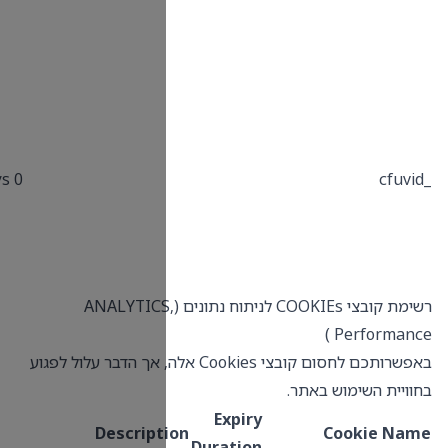
the same IP
address.
This domain is
owned by Hubspot.
The company
provides a range of
0 Days
online marketing
and sales
technology and
services.
ת קובצי COOKIEs לניתוח נתונים (ANALYTICS,
חסום קובצי Cookies אלה, אך הדבר עלול לפגוע
Descript