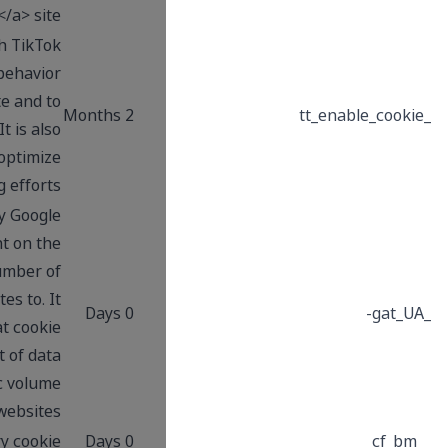
rel=”nofollow”>Privacy &amp; Terms</a> site.
This cookie name is associated with TikTok
which is used to collect data about behavior
and purchases on the website and to
2 Months
measure the effect of advertising. It is also
used to track website activity to help optimize
advertising efforts.
This is a pattern type cookie set by Google
Analytics, where the pattern element on the
name contains the unique identity number of
the account or website it relates to. It
0 Days
appears to be a variation of the _gat cookie
which is used to limit the amount of data
recorded by Google on high traffic volume
websites.
This is a CloudFoundry cookie
0 Days