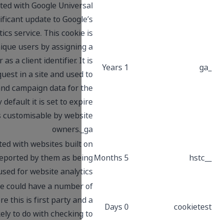
This cookie name is associated with Google Unive
Analytics – which is a significant update to Goog
more commonly used analytics service. This cooki
used to distinguish unique users by assigni
randomly generated number as a client identifier. I
included in each page request in a site and use
calculate visitor, session and campaign data for
sites analytics reports. By default it is set to ex
after 2 years, although this is customisable by web
owners.
This cookie name is associated with websites buil
the HubSpot platform. It is reported by them as b
used for website analyt
Common cookie name could have a number
different origins. Where this is first party a
session cookie, its most likely to do with checkin