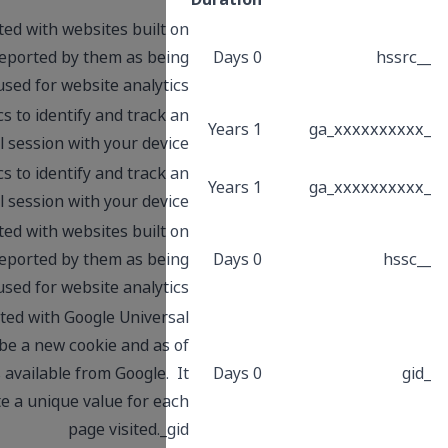
This cookie name is associated with websites buil
the HubSpot platform. It is reported by them as b
used for website analyt
NAUsed by Google Analytics to identify and trac
individual session with your dev
Used by Google Analytics to identify and trac
individual session with your dev
This cookie name is associated with websites buil
the HubSpot platform. It is reported by them as b
used for website analyt
This cookie name is associated with Google Unive
Analytics. This appears to be a new cookie and a
Spring 2017 no information is available from Google
appears to store and update a unique value for e
page visited.