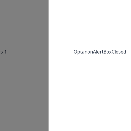
from OneTrust. It is
set after visitors
have seen a cookie
information notice
and in some cases
only when they
1 Years
actively close the
notice down. It
enables the website
not to show the
message more than
once to a user. The
cookie has a one
year lifespan and
contains no
personal