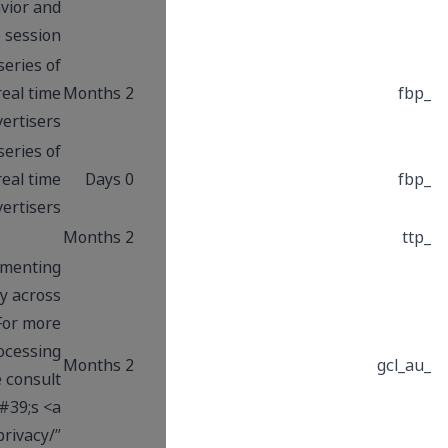
the attribution of user behavior and
conversions within the same session.
Used by Facebook to deliver a series of
advertisement products such as real time
2 Months
bidding from third party advertisers
Used by Facebook to deliver a series of
advertisement products such as real time
0 Days
bidding from third party advertisers
2 Months
Used by Google AdSense for experimenting
with advertisement efficiency across
websites using their services For more
information about Google&#39;s processing
2 Months
of your personal data, please consult
Google&#39;s <a
href=”https://business.safety.google/privacy/”