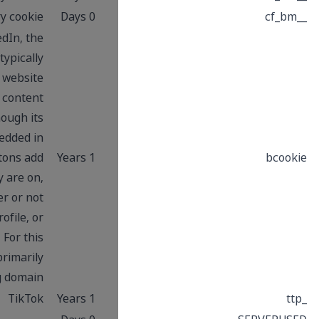
This is a CloudFoundry cookie
0 Days
This domain is owned by LinkedIn, the
business networking platform. It typically
acts as a third party host where website
owners have placed one of its content
sharing buttons in their pages, although its
content and services can be embedded in
other ways. Although such buttons add
1 Years
functionality to the website they are on,
cookies are set regardless of whether or not
the visitor has an active Linkedin profile, or
agreed to their terms and conditions. For this
reason it is classified as a primarily
tracking/targeting domain.
TikTok
1 Years