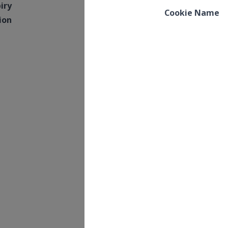
Expiry
Description
Duration
This cookie is set by
the cookie
compliance solution
from OneTrust. It
stores information
about the
categories of
cookies the site
uses and whether
visitors have given
or withdrawn
consent for the use
of each category.
This enables site