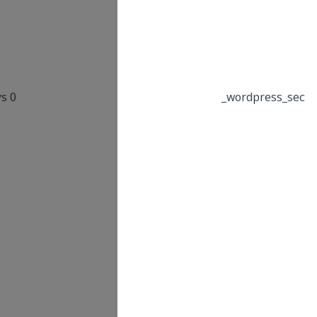
by WordPress to
provide protection
against hackers,
store account
details for logged in
0 Days
users and for
logged in user
authentication.WP
Admin logged in
cookie which is
created dynamically.
This domain is
owned by Google
Inc. Although
Google is primarily
known as a search