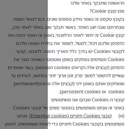
, כמו למשל השפה
ב באתר לאחר מכן,
י; באופן זה האתר מזהה את
חירת השפה שלכם.
 תפוגה. לדוגמה, קובצי
ומטי כשאתה סוגר את
הדפדפן (קבצים אלה נקראים session cookies), בעוד שאחרים
 במחשב, לעיתים עד
שמוחקים אותם באופן ידני (קבצים אלה מכוניםpermanent
 Cookies:
Essenti
)
. אנחנו
Co חיוניים כדי לאמת משתמשים, למנוע