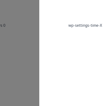
user
settings.WordPress
also sets a few wp-
settings-{time}-
0 Days
[UID] cookies. The
number on the end
is your individual
user ID from the
users database
table. This is used to
customize your view
of admin interface,
and possibly also
the main site
interface.
This cookie is used