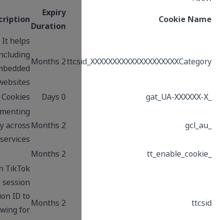
Expiry
Description
Duration
This cookie is associated with TikTok. It helps
track your activity on the platform, including
2 Months
ttc
how you interact with their embedded
services on other websites.
Google Analytics Cookies
0 Days
Used by Google AdSense for experimenting
with advertisement efficiency across
2 Months
websites using their services
2 Months
This cookie name is associated with TikTok
which is used to enable TikTok Ads session
tracking by assigning a unique session ID to
2 Months
users who click on TikTok ads, allowing for