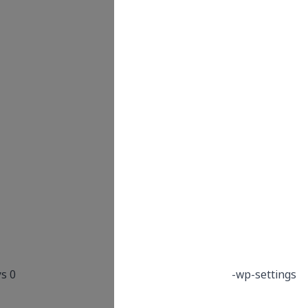
the
website.WordPress
login authentication
cookie
This cookie is used
by WordPress to
customize the
user’s view of the
admin interface,
and possibly also
the main site
interface.WordPress
also sets a few wp-
settings-{time}-
[UID] cookies. The
0 Days
number on the end