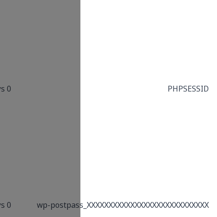
limited to the
Administration
Screen area, /wp-
admin/
PHP session cookie
associated with
0 Days
embedded content
from this domain.
This cookie is used
to grant access to
password protected
areas of a
WordPress site, if
the user has
entered the correct
0 Days
wp-postpas