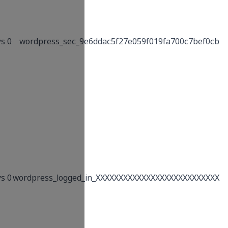
information.
WP Admin logged in
cookie which is
0 Days
wordpress_sec_
created dynamically.
This cookie is used
by WordPress to
indicate when a
user is logged in,
and who the user is,
for most interface
use.On login,
WordPress uses the
0 Days
wordpress_logged
wordpress_[hash]
cookie to store your
authentication
details. Its use is