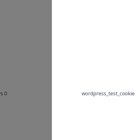
Administration
Screen area, /wp-
admin/
Used on sites built
with WordPress.
Tests whether or
not the browser has
cookies enabledOn
login, WordPress
uses the
wordpress_[hash]
0 Days
cookie to store your
authentication
details. Its use is
limited to the
Administration