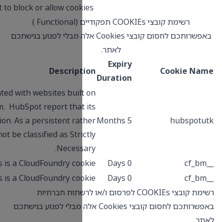
see if the browser is set to block or allow cook
 לחסום קובצי Cookies אלה מבלי לפגוע בגישתכם
Descrip
This cookie name is associated with websites buil
the HubSpot platform. HubSpot report that
purpose is user authentication. As a persistent ra
than a session cookie it cannot be classified as Stri
Necess
This is a CloudFoundry co
This is a CloudFoundry co
לחסום קובצי Cookies אלה מבלי לפגוע בגישתכם