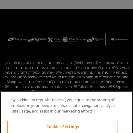
ManpowerGroup® (סימול: MAN), חברה לפתרונות כוח עבודה עולמית מובילה,
מסייעת לארגונים להשתנות ביעילות ובמהירות בעולם העבודה המשתנה . הקבוצה
מפתחת מדי שנה פתרונות חדשניים למאות אלפי ארגונים ומספקת להם כישרונות
מיומנים תוך מציאת תעסוקה משמעותית ובת קיימא למיליוני אנשים במגוון רחב של
תעשיות ומיומנויות. משפחת המומחים שלנו הכוללת את המותגים – Manpower,
®Experis®, ו-Talent Solutions ®- מייצרת ערך רב עבור מועמדים ולקוחות ב-80
מדינות וטריטוריות ברחבי העולם, ועושה זאת כבר 80 שנה.
By clicking “Accept All Cookies”, you agree to the storing of
לכל המשרות
|
מדיניות הפרטיות
|
תנאי השימוש
|
נגישות
|
cookies on your device to enhance site navigation, analyze
קוד אתי
|
מדיניות Cookie
site usage, and assist in our marketing efforts.
Cookies Settings