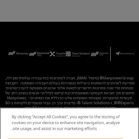
ManpowerGroup® (סימול: MAN), חברה לפתרונות כוח עבודה עולמית מובילה,
מסייעת לארגונים להשתנות ביעילות ובמהירות בעולם העבודה המשתנה . הקבוצה
מפתחת מדי שנה פתרונות חדשניים למאות אלפי ארגונים ומספקת להם כישרונות
מיומנים תוך מציאת תעסוקה משמעותית ובת קיימא למיליוני אנשים במגוון רחב של
תעשיות ומיומנויות. משפחת המומחים שלנו הכוללת את המותגים – Manpower,
®Experis®, ו-Talent Solutions ®- מייצרת ערך רב עבור מועמדים ולקוחות ב-80
מדינות וטריטוריות ברחבי העולם, ועושה זאת כבר 80 שנה.
By clicking “Accept All Cookies”, you agree to the storing of
לכל המשרות
|
מדיניות הפרטיות
|
תנאי השימוש
|
נגישות
|
cookies on your device to enhance site navigation, analyze
קוד אתי
|
מדיניות Cookie
site usage, and assist in our marketing efforts.