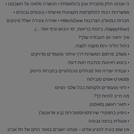
כי אנחנו חלק מחברת ענק בינלאומית • הכשרה מלאה על חשבוננו •
אפשרויות רבות להתקדמות מקצועית ואישית • בונוסים גבוהים •
חברות במועדון הצרכנות
HitechZone •
אווירה צעירה ושלל פינוקים
(HappyHour,
ביטוח בריאות, ימי גיבוש וכיף ועוד
…).
איך יראה יום העבודה שלך
?
ניהול הליכי גיוס מקצה לקצה
:
•
משלב פרסום המשרות דרך איתור מועמדים מדויקים
•
ביצוע ראיונות וכתיבת חוות דעת
•
עבודה ישירה מול מנהלים טכנולוגיים בחברות הייטק
וסטארט-אפים מובילות
•
ליווי מועמדים ולקוחות בכל שלבי הגיוס
מה חייב להיות לך
?
•
תואר ראשון (מאסט)
•
ניסיון בתפקידי שירות/גיוס/מכירות (ביג אדוונטג’)
•
אנגלית ברמה גבוהה
אין שום בעיה להגיע אלינו – אנחנו יושבים באזור החם של תל אביב