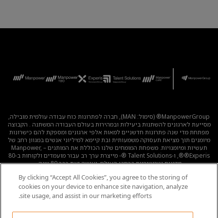
ManpowerGroup® (סימול: MAN), חברה לפתרונות כוח עבודה עולמית מובילה,
מסייעת לארגונים להשתנות ביעילות ובמהירות בעולם העבודה המשתנה . הקבוצה
מפתחת מדי שנה פתרונות חדשניים למאות אלפי ארגונים ומספקת להם כישרונות
מיומנים תוך מציאת תעסוקה משמעותית ובת קיימא למיליוני אנשים במגוון רחב של
תעשיות ומיומנויות. משפחת המומחים שלנו הכוללת את המותגים – Manpower,
®Experis®, ו-Talent Solutions ®- מייצרת ערך רב עבור מועמדים ולקוחות ב-80
מדינות וטריטוריות ברחבי העולם, ועושה זאת כבר 80 שנה.
By clicking “Accept All Cookies”, you agree to the storing of
לכל המשרות
|
מדיניות הפרטיות
|
תנאי השימוש
|
נגישות
|
cookies on your device to enhance site navigation, analyze
קוד אתי
|
מדיניות Cookie
site usage, and assist in our marketing efforts.