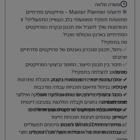
משרה מלאה
🎯 דרוש/ה Master Planner – פרויקטים סדרתיים
מחפש/ת תפקיד משמעותי בלב העשייה התפעולית? זו
ההזדמנות שלך להוביל את תכנון ובקרת הפרויקטים
הסדרתיים בארגון טכנולוגי מוביל.
מה בתפקיד?
✅ ניהול, תכנון וסנכרון גאנטים של פרויקטים סדרתיים
מרובים
✅ חיבור בין תכנון הייצור, החומר וביצועי הפרויקטים
בפועל
מה חשוב להצלחה בתפקיד?
✔ יכולת תכנון וראייה מערכתית רחבה
✅ איזון עומסי ייצור, זיהוי צווארי בקבוק והובלת פתרונות
קיבולת
✔ ניסיון בניהול ותיאום תוכניות עבודה מורכבות
✔ הבנה בתהליכי ייצור, שרשרת אספקה ותפ”י
✅ ניהול ותעדוף פרויקטים בהתאם ליעדי אספקה ואילוצי
חומר וייצור
מדדי הצלחה:
✔ יכולת ניתוח נתונים וקבלת החלטות בסביבה דינמית
📈 עמידה ביעדי אספקה לפרויקטים סדרתיים
✔ יכולת הובלת ממשקים מרובים והנעת תהליכים
✅ אחריות על תכנון חומר פרויקטלי ובקרת מלאים
ייעודיים
📈 איזון עומסים ויציבות תוכניות הייצור
✅ בניית תרחישי What-If והצפת סיכונים תפעוליים
📈 זמינות חומרים בהתאם לתכנון
📈 צמצום חריגות מלאי ושיפור היעילות התפעולית
✅ עבודה שוטפת מול מובילי תפעול, תפ”י וגורמים חוצי
ארגון