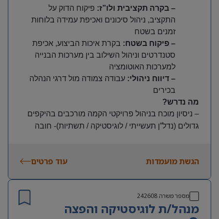
– בקרה תקציבית ולו”ז
:
פיקוח הדוק על
התקציב, ניהול סיכונים ואכיפת עמידה בלוחות
זמנים בשטח
– פיקוח בשטח
:
בקרת איכות הביצוע, אכיפת
סטנדרטים וניהול השילוב בין מערכות הבנייה
למערכות האוטומציה
– דיווח ניהולי
:
עבודה צמודה מול דרגי הנהלה
בכירים
מה נדרש?
– ניסיון מוכח בניהול פרויקטי הקמה מורכבים בהיקפים
גדולים (נדל”ן תעשייתי / לוגיסטיקה / תשתיות)-
חובה
–
ניסיון מעשי בניהול פרויקטים המשלבים מערכות
אוטומציה ואינטגרציה מורכבות
–
יתרון משמעותי
הגשת מועמדות
עוד פרטים
–
ניסיון מוכח בהפעלת קבלנים, חברות בנייה וצוותי תכנון
–
שליטה מוחלטת בניהול תקציבים, גאנטים ובקרת
פרויקטים
מספר משרה
242608
–
יכולת הובלה, אסרטיביות וראייה מערכתית גבוהה
מנהל/ת לוגיסטיקה והפצה