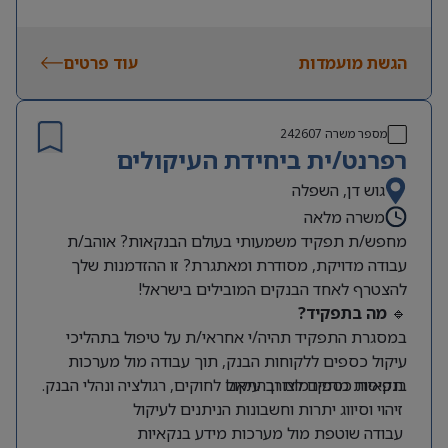
• יכולת עבודה עצמאית, חשיבה אנליטית וגישת Hands-
On
הגשת מועמדות
• ניסיון בתעשיית המכשור הרפואי – יתרון
עוד פרטים
מספר משרה
242607
רפרנט/ית ביחידת העיקולים
גוש דן, השפלה
משרה מלאה
מחפש/ת תפקיד משמעותי בעולם הבנקאות? אוהב/ת
עבודה מדויקת, מסודרת ומאתגרת? זו ההזדמנות שלך
להצטרף לאחד הבנקים המובילים בישראל!
🔹
מה בתפקיד?
במסגרת התפקיד תהיה/י אחראי/ת על טיפול בתהליכי
עיקול כספים ללקוחות הבנק, תוך עבודה מול מערכות
תפיסת כספים לצורך עיקול
בנקאיות מתקדמות ובהתאם לחוקים, רגולציה ונהלי הבנק.
זיהוי וסיווג יתרות וחשבונות הניתנים לעיקול
עבודה שוטפת מול מערכות מידע בנקאיות