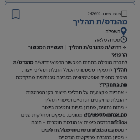
מספר משרה
242602
מהנדס/ת תהליך
השפלה
משרה מלאה
🔹
דרוש/ה מהנדס/ת תהליך | תעשיית המכשור
הרפואי
לחברה מובילה בתחום המכשור הרפואי דרוש/ה
מהנדס/ת
תהליך
לתפקיד משמעותי הכולל הובלת תהליכי ייצור,
שיפור מתמיד ואופטימיזציה בסביבה טכנולוגית מתקדמת
ומבוקרת.
מה בתפקיד?
• אחריות מקצועית על תהליכי הייצור בקו הפרוטזות
• הובלת פרויקטים הנדסיים ושיפורי תהליך
• ניתוח נתונים, פתרון בעיות ותמיכה בייצור
מה אנחנו מחפשים?
• עבודה מול ממשקים מגוונים, ספקים ומחלקות פנים
• B.Sc בהנדסה כימית או הנדסת חומרים – חובה
ארגוניות
• ניסיון בתהליכים כימיים וטיפולי פני שטח
• הטמעת טכנולוגיות חדשות וייעול תהליכים
• ניסיון בהובלת פרויקטים הנדסיים