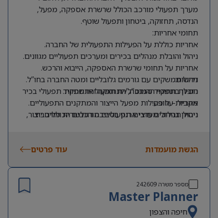
מערך תפעולי מורכב הכולל שרשרת אספקה, מפעל,
הנדסה, תחזוקה, ביטחון ותפעול שוטף.
תחומי אחריות:
אחריות כוללת על הפעילות התפעולית של החברה.
ניהול והובלת מנהלים בכירים ומערכים תפעוליים מגוונים.
אחריות על תחומי שרשרת האספקה, הייבוא והרכש.
דרישות:
ניהול ממשקים עם גורמים גלובליים ומטה החברה בחו”ל.
הובלת תחומי ההנדסה, התחזוקה והתשתיות.
ניסיון בתפקיד סמנכ”ל/ית תפעול או תפקיד תפעולי בכיר
מקביל – חובה.
אחריות על פעילות מפעל הייצור והמתקנים התפעוליים.
ניהול תהליכים חוצי ארגון בסביבה רגולטורית מורכבת.
ניסיון בניהול מערכים תפעוליים מורכבים הכוללים ייצור,
שרשרת אספקה, הנדסה ותחזוקה – חובה.
בנייה, הטמעה ושיפור של תהליכי עבודה ותפעול.
עבודה מול ספקים ושותפים עסקיים בארץ ובחו”ל.
ניסיון משמעותי בעבודה מול גורמים גלובליים – חובה.
הגשת מועמדות
הובלת תהליכי התייעלות, בקרה ושיפור ביצועים.
ניסיון בניהול שרשרת אספקה ופעילות יבוא – חובה.
עוד פרטים
ניסיון בסביבה רגולטורית מחמירה – חובה.
ניסיון מענפי הפארמה, המדיקל, מוצרי הצריכה או תחומים
רגולטוריים דומים – חובה
מספר משרה
242609
Master Planner
ניסיון בניהול מפעל או רקע תעשייתי משמעותי – חובה
אנגלית ברמה גבוהה מאוד – חובה.
חיפה והצפון