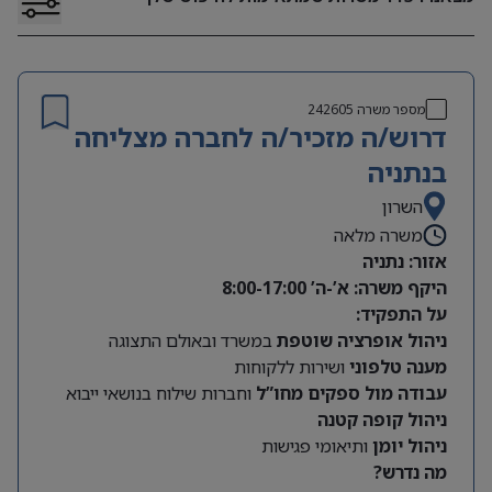
מספר משרה
242605
דרוש/ה מזכיר/ה לחברה מצליחה
בנתניה
השרון
משרה מלאה
אזור: נתניה
היקף משרה: א’-ה’ 8:00-17:00
על התפקיד:
ניהול אופרציה שוטפת
במשרד ובאולם התצוגה
מענה טלפוני
ושירות ללקוחות
עבודה מול ספקים מחו”ל
וחברות שילוח בנושאי ייבוא
ניהול קופה קטנה
ניהול יומן
ותיאומי פגישות
מה נדרש?