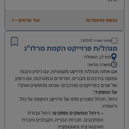
הגשת מועמדות
עוד פרטים
מספר משרה
242597
מנהל/ת פרוייקט הקמת מרלו”ג
גוש דן, השפלה
משרה מלאה
אם את/ה מנהל/ת פרויקט מקצועי/ת, עם ניסיון והבנה
עמוקה בהיבטים מבניים, הנדסיים ובמערכות, עם ניסיון
של שנים בפרויקטים מורכבים- אנחנו מחפשים אותך!
על התפקיד:
ניהול, תכלול וסנכרון מלא של פרויקט ההקמה על כלל
זרועותיו
:
– ניהול ממשקים וספקים
:
ניהול עבודת
המתכננים, חברות הבנייה, הקבלנים וחברת
האינטגרציה והאוטומציה