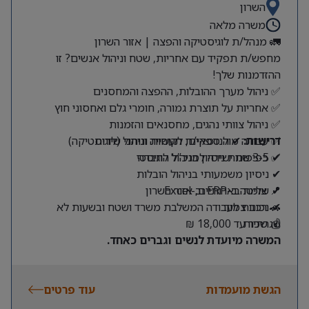
השרון
משרה מלאה
🚛 מנהל/ת לוגיסטיקה והפצה | אזור השרון
מחפש/ת תפקיד עם אחריות, שטח וניהול אנשים? זו
ההזדמנות שלך!
✅ ניהול מערך ההובלות, ההפצה והמחסנים
✅ אחריות על תוצרת גמורה, חומרי גלם ואחסוני חוץ
✅ ניהול צוותי נהגים, מחסנאים והזמנות
דרישות:
✅ עבודה מול ספקים, לקוחות ונותני שירות
✔ הנדסאי/ת תעשייה וניהול (לוגיסטיקה)
✔ 3-5 שנות ניסיון בניהול לוגיסטי
✅ כפיפות ישירה למנכ”ל החברה
✔ ניסיון משמעותי בניהול הובלות
✔ שליטה ב-ERP וב-Excel
📍 צומת בארותיים, אזור השרון
🚗 רכב צמוד
✔ נכונות לעבודה המשלבת משרד ושטח ובשעות לא
שגרתיות
💰 שכר עד 18,000 ₪
המשרה מיועדת לנשים וגברים כאחד.
הגשת מועמדות
עוד פרטים