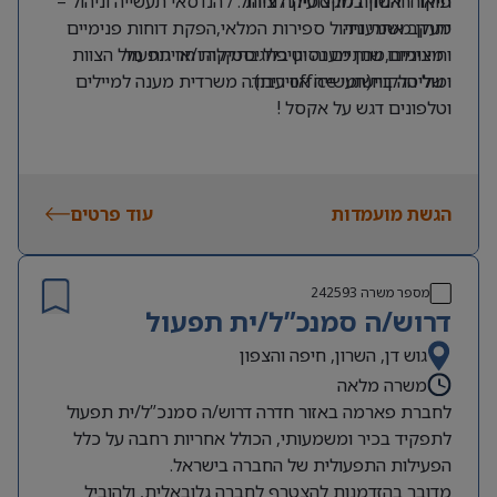
פיקוח והנחיה מקצועית לצוות .
תואר ראשון בלוגיסטיקה וניהול / הנדסאי תעשייה וניהול –
יתרון משמעותי
מעקב אחרי ניהול ספירות המלאי,הפקת דוחות פנימיים
· מינימום שנתיים נסיון בלוגיסטיקה ו/או תפעול
וחיצוניים,מתן מענה וטיפול בתקלות חריגות מול הצוות
ומול הלקוח(תעשייה אווירית).
· שליטה ביישומי office עבודה משרדית מענה למיילים
וטלפונים דגש על אקסל !
הגשת מועמדות
עוד פרטים
מספר משרה
242593
דרוש/ה סמנכ”ל/ית תפעול
גוש דן, השרון, חיפה והצפון
משרה מלאה
לחברת פארמה באזור חדרה דרוש/ה סמנכ”ל/ית תפעול
לתפקיד בכיר ומשמעותי, הכולל אחריות רחבה על כלל
הפעילות התפעולית של החברה בישראל.
מדובר בהזדמנות להצטרף לחברה גלובאלית, ולהוביל