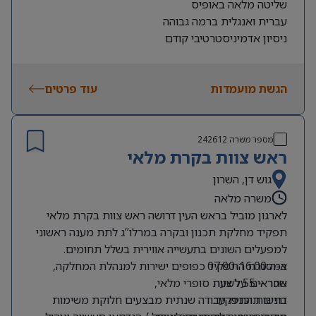
שליטה מלאה באופיס
עברית ואנגלית ברמה גבוהה
ניסיון אדמיניסטרטיבי קודם
הגשת מועמדות
עוד פרטים
מספר משרה
242612
ראש צוות בקרת מלאי
גוש דן, השרון
משרה מלאה
לארגון מוביל בראש העין דרושה ראש צוות בקרת מלאי
תפקיד מחלקת תכנון ובקרה במרלו”ג לתת מענה ראשוני
למפעלים השונים בתעשייה אווירית בשלל תחומים.
א-ה 07:00-16:00
במסגרת התפקיד כפופים ישירות למנהלת המחלקה,
שכר – 55 לשעה
אחראים על צוות סופרי מלאי,
דרישות התפקיד:
בונים תוכנית עבודה שנתית מבצעים חלוקת משימות