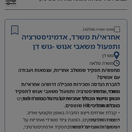
מספר משרה
242566
אחראי/ת משרד, אדמיניסטרציה
ותפעול משאבי אנוש -גוש דן
גוש דן
משרה מלאה
מחפש/ת תפקיד שמשלב אחריות, עצמאות ועבודה
עם אנשים?
לחברת הנדסה ומכירות מובילה דרוש/ה אחראי/ת
תחומי אחריות:
משרד, אדמיניסטרציה ותפעול משאבי אנוש לתפקיד
מגוון ודינמי הכולל אחריות על ניהול המשרד לצד
• מתן שירות מקצועי ואיכותי לעובדי החברה ולממשקים
הובלת תהליכי HR שוטפים.
פנימיים וחיצוניים.
• קבלת אורחים וייצוג החברה באופן מקצועי ואדיב.
דרישות התפקיד:
• עבודה מול ספקים, הזמנת ציוד משרדי ואחריות על
התפעול השוטף של המשרד.
• ניסיון של שנתיים לפחות בתפקיד אדמיניסטרטיבי,