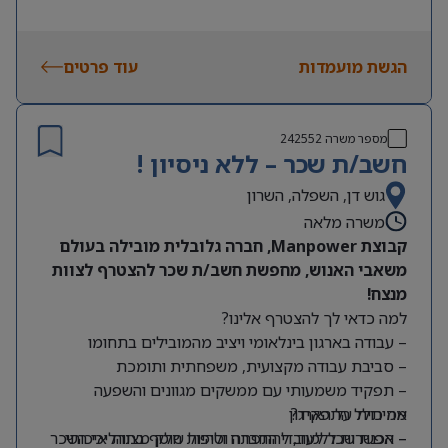
הגשת מועמדות
עוד פרטים
מספר משרה
242552
חשב/ת שכר – ללא ניסיון !
גוש דן, השפלה, השרון
משרה מלאה
קבוצת Manpower, חברה גלובלית מובילה בעולם
משאבי האנוש, מחפשת חשב/ת שכר להצטרף לצוות
מנצח!
למה כדאי לך להצטרף אלינו?
– עבודה בארגון בינלאומי ויציב מהמובילים בתחומו
– סביבת עבודה מקצועית, משפחתית ותומכת
– תפקיד משמעותי עם ממשקים מגוונים והשפעה
מה כולל התפקיד?
אמיתית על הארגון
– אפשרות ללמוד, להתפתח ולהיות חלק מצוות איכותי
– הכנת שכר לעובדי החברה וטיפול שוטף בתהליכי השכר