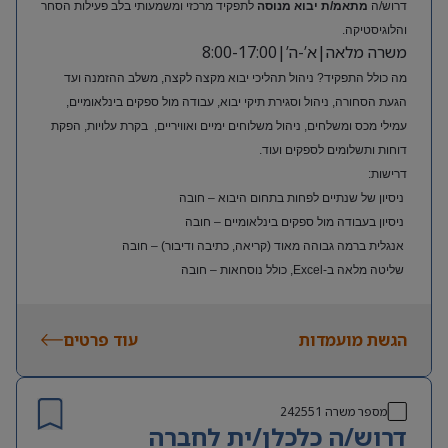
דרוש/ה
מתאמ/ת יבוא מנוסה
לתפקיד מרכזי ומשמעותי בלב פעילות הסחר
והלוגיסטיקה.
משרה מלאה|א’-ה’|8:00-17:00
מה כולל התפקיד? ניהול תהליכי יבוא מקצה לקצה, משלב ההזמנה ועד
הגעת הסחורה, ניהול וסגירת תיקי יבוא, עבודה מול ספקים בינלאומיים,
עמילי מכס ומשלחים, ניהול משלוחים ימיים ואוויריים, בקרת עלויות, הפקת
דוחות ותשלומים לספקים ועוד.
דרישות:
ניסיון של שנתיים לפחות בתחום היבוא – חובה
ניסיון בעבודה מול ספקים בינלאומיים – חובה
אנגלית ברמה גבוהה מאוד (קריאה, כתיבה ודיבור) – חובה
שליטה מלאה ב-Excel, כולל נוסחאות – חובה
ניסיון בעולם האופנה או הריטייל – יתרון משמעותי
הגשת מועמדות
עוד פרטים
מספר משרה
242551
דרוש/ה כלכלן/ית לחברה