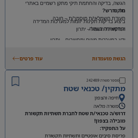
הגשה, בדיקה והחתמת תיקי מתקן רשמיים באתרי
הלקוח
.
מה נדרש?
תעודת חשמלאי/ת מוסמך/ת
–
חובה
ביצוע בדיקות תקינות יזומות למערכות המדידה
והתקשורת בשטח
.
הנדסאי/ת חשמל
–
יתרון
ידע במערכות מונים ומחשבים
–
יתרון
יכולת עמידה בלחץ ונכונות לעבודה מאומצת
הגשת מועמדות
עוד פרטים
היקף משרה:
משרה מלאה | ימים: א’-ה’ | שעות: 8:00–17:00
תנאים:
מספר משרה
242489
רכב צמוד וטלפון סלולרי
מתקין/ טכנאי שטח
שכר גבוה
חיפה והצפון
משרה מלאה
מיקום: קדימה צורן
דרוש/ה טכנאי/ת שטח לחברת תשתיות תקשורת
מובילה בצפון!
על התפקיד:
פריסת סיבים אופטיים ותשתיות תקשורת