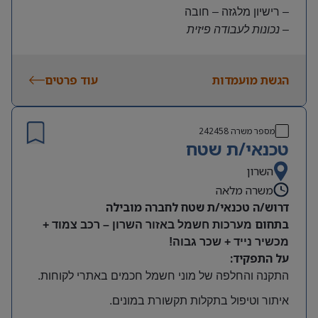
– רישיון מלגזה – חובה
– נכונות לעבודה פיזית
– נכונות להגעה עצמאית
היקף משרה:
הגשת מועמדות
עוד פרטים
משרה מלאה | ימים א-ה | 6:30-15:30
תנאים:
שכר גבוה
מספר משרה
242458
קרן השתלמות ובונוסים
טכנאי/ת שטח
עובד חברה מהיום הראשון
מיקום: חדרה
השרון
משרה מלאה
דרוש/ה טכנאי/ת שטח לחברה מובילה
בתחום
מערכות חשמל באזור השרון – רכב צמוד +
מכשיר נייד + שכר גבוה!
על התפקיד:
התקנה והחלפה של מוני חשמל חכמים באתרי לקוחות
.
איתור וטיפול בתקלות תקשורת במונים
.