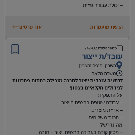
– יכולת עבודה פיזית
– נכונות להגעה עצמאית
היקף משרה:
הגשת מועמדות
עוד פרטים
משמרות:
בוקר 7:00-15:00 | צהריים 15:00-23:00 | לילה 23:00-
7:00
מספר משרה
242432
שעות נוספות לפי צורך
עובד/ת ייצור
תנאים:
סיבוס
השרון, חיפה והצפון
קרן השתלמות
משרה מלאה
דרוש/ה עובד/ת ייצור לחברה מובילה בתחום פתרונות
לגידולים חקלאיים בצפון!
על התפקיד:
– עבודה שוטפת ברצפת הייצור
– אריזת מוצרים
– הכנת משלוחים
מה נדרש?
– ניסיון קודם בעבודה ברצפת ייצור – חובה