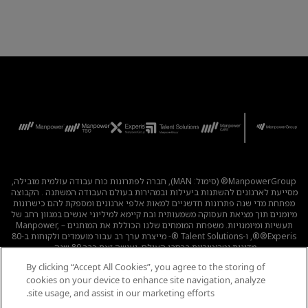
ManpowerGroup® (סימול: MAN), חברה לפתרונות כוח עבודה עולמית מובילה,
מסייעת לארגונים להשתנות ביעילות ובמהירות בעולם העבודה המשתנה . הקבוצה
מפתחת מדי שנה פתרונות חדשניים למאות אלפי ארגונים ומספקת להם כישרונות
מיומנים תוך מציאת תעסוקה משמעותית ובת קיימא למיליוני אנשים במגוון רחב של
תעשיות ומיומנויות. משפחת המומחים שלנו הכוללת את המותגים – Manpower,
®Experis®, ו-Talent Solutions ®- מייצרת ערך רב עבור מועמדים ולקוחות ב-80
מדינות וטריטוריות ברחבי העולם, ועושה זאת כבר 80 שנה.
By clicking “Accept All Cookies”, you agree to the storing of
לכל המשרות
|
מדיניות הפרטיות
|
תנאי השימוש
|
נגישות
|
cookies on your device to enhance site navigation, analyze
קוד אתי
|
מדיניות Cookie
site usage, and assist in our marketing efforts.