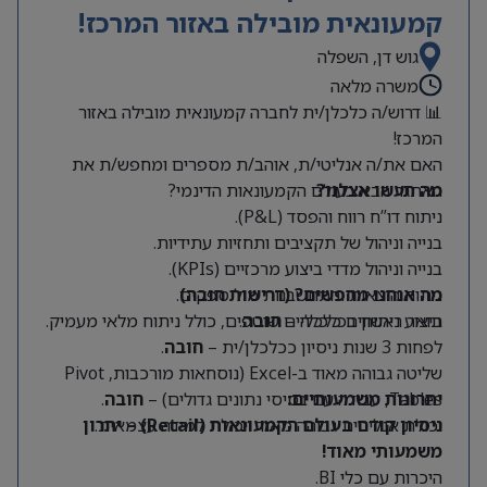
קמעונאית מובילה באזור המרכז!
גוש דן, השפלה
משרה מלאה
📊 דרוש/ה כלכלן/ית לחברה קמעונאית מובילה באזור
המרכז!
האם את/ה אנליטי/ת, אוהב/ת מספרים ומחפש/ת את
מה תעשו אצלנו?
האתגר הבא בעולם הקמעונאות הדינמי?
ניתוח דו”ח רווח והפסד (P&L).
בנייה וניהול של תקציבים ותחזיות עתידיות.
בנייה וניהול מדדי ביצוע מרכזיים (KPIs).
מה אנחנו מחפשים? (דרישות חובה)
ניתוח הוצאות והתחשבנות מול ספקים.
תואר ראשון בכלכלה –
חובה
.
ביצוע ניתוחים כלכליים שוטפים, כולל ניתוח מלאי מעמיק.
לפחות 3 שנות ניסיון ככלכלן/ית –
חובה
.
שליטה גבוהה מאוד ב-Excel (נוסחאות מורכבות, Pivot
Tables, עבודה עם בסיסי נתונים גדולים) –
יתרונות משמעותיים:
חובה
.
יכולת אנליטית גבוהה מאוד ויכולת למידה עצמאית.
ניסיון קודם בעולם הקמעונאות (Retail) – יתרון
משמעותי מאוד!
היכרות עם כלי BI.