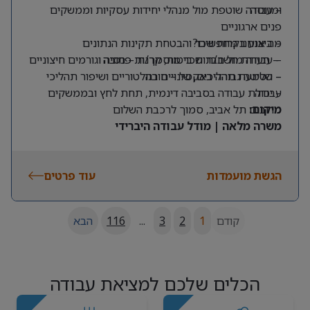
ומנוסה
– עבודה שוטפת מול מנהלי יחידות עסקיות וממשקים
פנים ארגוניים
מה אנחנו מחפשים?
– ביצוע בקרות שכר והבטחת תקינות הנתונים
– תעודת חשב/ת שכר מוסמך/ת – חובה
– עבודה מול חברות ביטוח, קרנות פנסיה וגורמים חיצוניים
– שליטה גבוהה באקסל – חובה
– הטמעת תהליכים, שינויים רגולטוריים ושיפור תהליכי
עבודה
– יכולת עבודה בסביבה דינמית, תחת לחץ ובממשקים
מרובים
מיקום:
תל אביב, סמוך לרכבת השלום
משרה מלאה | מודל עבודה היברידי
הגשת מועמדות
עוד פרטים
קודם
1
2
3
...
116
הבא
הכלים שלכם למציאת עבודה