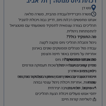
רכז/ת גיוס מנוסה | תל אביב
גוש דן
משרה היברידית/עבודה מהבית, משרה מלאה
אנחנו מחפשים רכז/ת גיוס, דרייב גבוה ויכולת להוביל
תהליכים בצורה עצמאית לתפקיד משמעותי עם פוטנציאל
להתפתחות ניהולית.
מה התפקיד כולל?
ניהול והובלת תהליכי גיוס מקצה לקצה
עבודה מול מנהלים וממשקים שונים בארגון
אחריות על גיוסים באזור חיפה והצפון
מה אנחנו מחפשים?
פיתוח והרחבת מקורות גיוס
ניסיון קודם בניהול – יתרון
יצירת קשרים ועבודה מול לשכות תעסוקה וגורמים
רלוונטיים באזור
ניסיון בגיוס – יתרון
היכרות טובה עם אזור הצפון ושוק התעסוקה המקומי
איתור מועמדים באופן יזום ושימוש בפלטפורמות גיוס
שונות
עצמאות, אחריות ויכולת ניהול עצמי גבוהה
📍 מיקום: תל אביב
ראש גדול, יוזמה וחשיבה יצירתית
יחסי אנוש מעולים ויכולת הנעת תהליכים
📩 לשליחת קורות חיים: