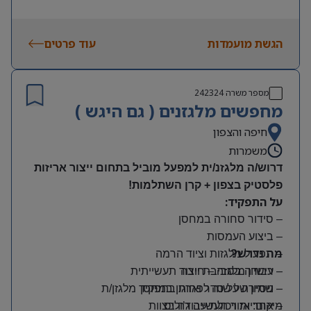
הגשת מועמדות
עוד פרטים
מספר משרה
242324
מחפשים מלגזנים ( גם היגש )
חיפה והצפון
משמרות
דרוש/ה מלגזנ/ית למפעל מוביל בתחום ייצור אריזות
פלסטיק בצפון + קרן השתלמות!
על התפקיד:
– סידור סחורה במחסן
– ביצוע העמסות
מה נדרש?
– תפעול מלגזות וציוד הרמה
– רישיון מלגזה – חובה
– עבודה בסביבת ייצור תעשייתית
– שמירה על סדר וארגון במחסן
– ניסיון של שנה לפחות בתפקיד מלגזן/ת
מיקום: אזור תעשייה ג’וליס
– אחריות ויכולת עבודה בצוות