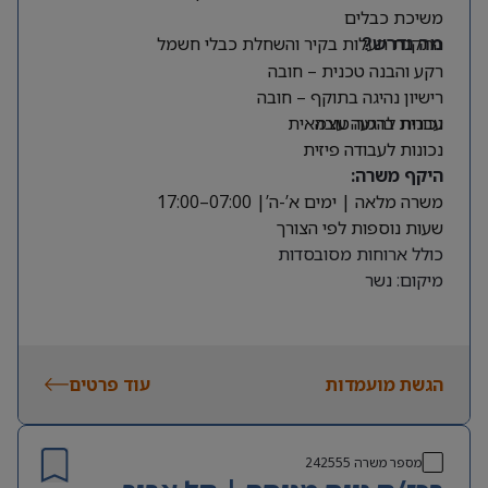
משיכת כבלים
התקנת תעלות בקיר והשחלת כבלי חשמל
מה נדרש?
רקע והבנה טכנית – חובה
רישיון נהיגה בתוקף – חובה
עברית ברמה טובה
נכונות להגעה עצמאית
נכונות לעבודה פיזית
היקף משרה:
משרה מלאה | ימים א’-ה’| 07:00–17:00
שעות נוספות לפי הצורך
כולל ארוחות מסובסדות
מיקום: נשר
הגשת מועמדות
עוד פרטים
מספר משרה
242555