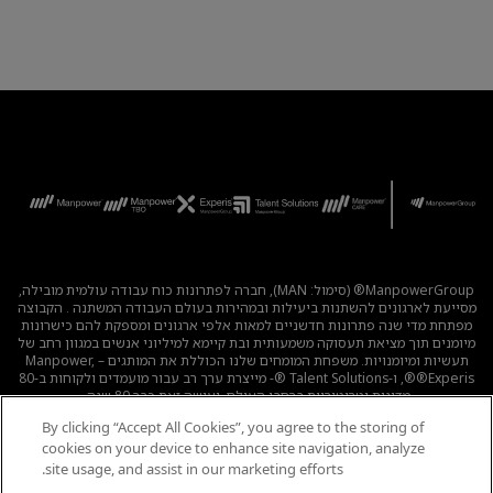
ManpowerGroup® (סימול: MAN), חברה לפתרונות כוח עבודה עולמית מובילה,
מסייעת לארגונים להשתנות ביעילות ובמהירות בעולם העבודה המשתנה . הקבוצה
מפתחת מדי שנה פתרונות חדשניים למאות אלפי ארגונים ומספקת להם כישרונות
מיומנים תוך מציאת תעסוקה משמעותית ובת קיימא למיליוני אנשים במגוון רחב של
תעשיות ומיומנויות. משפחת המומחים שלנו הכוללת את המותגים – Manpower,
®Experis®, ו-Talent Solutions ®- מייצרת ערך רב עבור מועמדים ולקוחות ב-80
מדינות וטריטוריות ברחבי העולם, ועושה זאת כבר 80 שנה.
By clicking “Accept All Cookies”, you agree to the storing of
לכל המשרות
|
מדיניות הפרטיות
|
תנאי השימוש
|
נגישות
|
cookies on your device to enhance site navigation, analyze
קוד אתי
|
מדיניות Cookie
site usage, and assist in our marketing efforts.