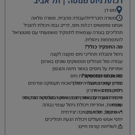
רכז/ת גיוס מנוסה | תל אביב
גוש דן
משרה היברידית/עבודה מהבית, משרה מלאה
אנחנו מחפשים רכז/ת גיוס, דרייב גבוה ויכולת להוביל
תהליכים בצורה עצמאית לתפקיד משמעותי עם פוטנציאל
להתפתחות ניהולית.
מה התפקיד כולל?
ניהול והובלת תהליכי גיוס מקצה לקצה
עבודה מול מנהלים וממשקים שונים בארגון
אחריות על גיוסים באזור חיפה והצפון
מה אנחנו מחפשים?
פיתוח והרחבת מקורות גיוס
ניסיון קודם בניהול – יתרון
יצירת קשרים ועבודה מול לשכות תעסוקה וגורמים
רלוונטיים באזור
ניסיון בגיוס – יתרון
היכרות טובה עם אזור הצפון ושוק התעסוקה המקומי
איתור מועמדים באופן יזום ושימוש בפלטפורמות גיוס
שונות
עצמאות, אחריות ויכולת ניהול עצמי גבוהה
📍 מיקום: תל אביב
ראש גדול, יוזמה וחשיבה יצירתית
יחסי אנוש מעולים ויכולת הנעת תהליכים
📩 לשליחת קורות חיים: