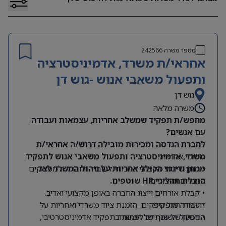
מספר משרה
242566
אחראי/ת משרד, אדמיניסטרציה
ותפעול משאבי אנוש -גוש דן
גוש דן
משרה מלאה
מחפש/ת תפקיד שמשלב אחריות, עצמאות ועבודה
עם אנשים?
לחברת הנדסה ומכירות מובילה דרוש/ה אחראי/ת
תחומי אחריות:
משרד, אדמיניסטרציה ותפעול משאבי אנוש לתפקיד
מגוון ודינמי הכולל אחריות על ניהול המשרד לצד
• מתן שירות מקצועי ואיכותי לעובדי החברה ולממשקים
הובלת תהליכי HR שוטפים.
פנימיים וחיצוניים.
• קבלת אורחים וייצוג החברה באופן מקצועי ואדיב.
דרישות התפקיד:
• עבודה מול ספקים, הזמנת ציוד משרדי ואחריות על
התפעול השוטף של המשרד.
• ניסיון של שנתיים לפחות בתפקיד אדמיניסטרטיבי,