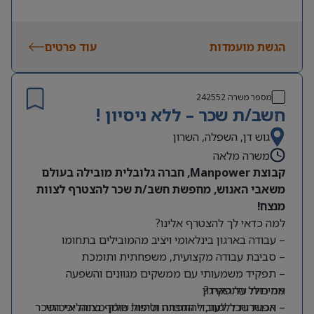
הגשת מועמדות
עוד פרטים
מספר משרה
242552
חשב/ת שכר – ללא ניסיון !
גוש דן, השפלה, השרון
משרה מלאה
קבוצת Manpower, חברה גלובלית מובילה בעולם
משאבי האנוש, מחפשת חשב/ת שכר להצטרף לצוות
מנצח!
למה כדאי לך להצטרף אלינו?
– עבודה בארגון בינלאומי ויציב מהמובילים בתחומו
– סביבת עבודה מקצועית, משפחתית ותומכת
– תפקיד משמעותי עם ממשקים מגוונים והשפעה
מה כולל התפקיד?
אמיתית על הארגון
– אפשרות ללמוד, להתפתח ולהיות חלק מצוות איכותי
– הכנת שכר לעובדי החברה וטיפול שוטף בתהליכי השכר