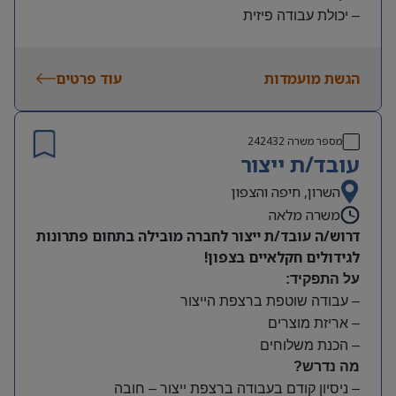
– יכולת עבודה פיזית
– נכונות להגעה עצמאית
היקף משרה:
הגשת מועמדות
עוד פרטים
משמרות:
בוקר 7:00-15:00 | צהריים 15:00-23:00 | לילה 23:00-
7:00
מספר משרה
242432
שעות נוספות לפי צורך
עובד/ת ייצור
תנאים:
סיבוס
השרון, חיפה והצפון
קרן השתלמות
משרה מלאה
דרוש/ה עובד/ת ייצור לחברה מובילה בתחום פתרונות
לגידולים חקלאיים בצפון!
על התפקיד:
– עבודה שוטפת ברצפת הייצור
– אריזת מוצרים
– הכנת משלוחים
מה נדרש?
– ניסיון קודם בעבודה ברצפת ייצור – חובה