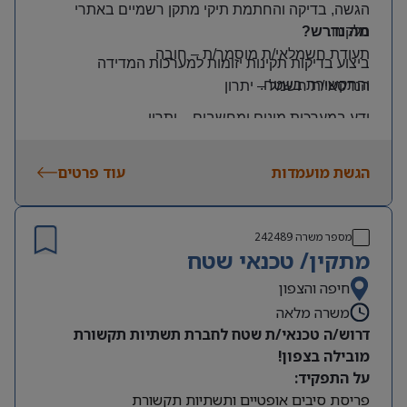
הגשה, בדיקה והחתמת תיקי מתקן רשמיים באתרי
הלקוח
.
מה נדרש?
תעודת חשמלאי/ת מוסמך/ת
–
חובה
ביצוע בדיקות תקינות יזומות למערכות המדידה
והתקשורת בשטח
.
הנדסאי/ת חשמל
–
יתרון
ידע במערכות מונים ומחשבים
–
יתרון
יכולת עמידה בלחץ ונכונות לעבודה מאומצת
הגשת מועמדות
עוד פרטים
היקף משרה:
משרה מלאה | ימים: א’-ה’ | שעות: 8:00–17:00
תנאים:
מספר משרה
242489
רכב צמוד וטלפון סלולרי
מתקין/ טכנאי שטח
שכר גבוה
חיפה והצפון
משרה מלאה
מיקום: קדימה צורן
דרוש/ה טכנאי/ת שטח לחברת תשתיות תקשורת
מובילה בצפון!
על התפקיד:
פריסת סיבים אופטיים ותשתיות תקשורת