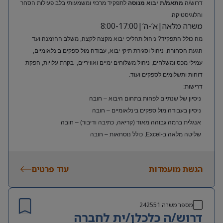
דרוש/ה
מתאמ/ת יבוא מנוסה
לתפקיד מרכזי ומשמעותי בלב פעילות הסחר
והלוגיסטיקה.
משרה מלאה|א’-ה’|8:00-17:00
מה כולל התפקיד? ניהול תהליכי יבוא מקצה לקצה, משלב ההזמנה ועד
הגעת הסחורה, ניהול וסגירת תיקי יבוא, עבודה מול ספקים בינלאומיים,
עמילי מכס ומשלחים, ניהול משלוחים ימיים ואוויריים, בקרת עלויות, הפקת
דוחות ותשלומים לספקים ועוד.
דרישות:
ניסיון של שנתיים לפחות בתחום היבוא – חובה
ניסיון בעבודה מול ספקים בינלאומיים – חובה
אנגלית ברמה גבוהה מאוד (קריאה, כתיבה ודיבור) – חובה
שליטה מלאה ב-Excel, כולל נוסחאות – חובה
ניסיון בעולם האופנה או הריטייל – יתרון משמעותי
הגשת מועמדות
עוד פרטים
מספר משרה
242551
דרוש/ה כלכלן/ית לחברה