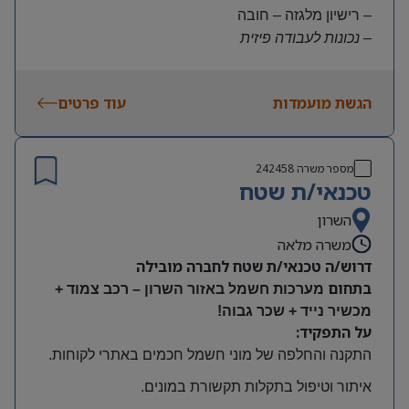
– רישיון מלגזה – חובה
– נכונות לעבודה פיזית
– נכונות להגעה עצמאית
היקף משרה:
הגשת מועמדות
עוד פרטים
משרה מלאה | ימים א-ה | 6:30-15:30
תנאים:
שכר גבוה
מספר משרה
242458
קרן השתלמות ובונוסים
טכנאי/ת שטח
עובד חברה מהיום הראשון
מיקום: חדרה
השרון
משרה מלאה
דרוש/ה טכנאי/ת שטח לחברה מובילה
בתחום
מערכות חשמל באזור השרון – רכב צמוד +
מכשיר נייד + שכר גבוה!
על התפקיד:
התקנה והחלפה של מוני חשמל חכמים באתרי לקוחות
.
איתור וטיפול בתקלות תקשורת במונים
.