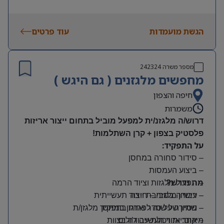
הגשת מועמדות
עוד פרטים
מספר משרה
242324
מחפשים מלגזנים ( גם היגש )
חיפה והצפון
משמרות
דרוש/ה מלגזנ/ית למפעל מוביל בתחום ייצור אריזות
פלסטיק בצפון + קרן השתלמות!
על התפקיד:
– סידור סחורה במחסן
– ביצוע העמסות
מה נדרש?
– תפעול מלגזות וציוד הרמה
– רישיון מלגזה – חובה
– עבודה בסביבת ייצור תעשייתית
– שמירה על סדר וארגון במחסן
– ניסיון של שנה לפחות בתפקיד מלגזן/ת
מיקום: אזור תעשייה ג’וליס
– אחריות ויכולת עבודה בצוות