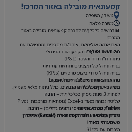
קמעונאית מובילה באזור המרכז!
גוש דן, השפלה
משרה מלאה
📊 דרוש/ה כלכלן/ית לחברה קמעונאית מובילה באזור
המרכז!
האם את/ה אנליטי/ת, אוהב/ת מספרים ומחפש/ת את
מה תעשו אצלנו?
האתגר הבא בעולם הקמעונאות הדינמי?
ניתוח דו”ח רווח והפסד (P&L).
בנייה וניהול של תקציבים ותחזיות עתידיות.
בנייה וניהול מדדי ביצוע מרכזיים (KPIs).
מה אנחנו מחפשים? (דרישות חובה)
ניתוח הוצאות והתחשבנות מול ספקים.
תואר ראשון בכלכלה –
חובה
.
ביצוע ניתוחים כלכליים שוטפים, כולל ניתוח מלאי מעמיק.
לפחות 3 שנות ניסיון ככלכלן/ית –
חובה
.
שליטה גבוהה מאוד ב-Excel (נוסחאות מורכבות, Pivot
Tables, עבודה עם בסיסי נתונים גדולים) –
יתרונות משמעותיים:
חובה
.
יכולת אנליטית גבוהה מאוד ויכולת למידה עצמאית.
ניסיון קודם בעולם הקמעונאות (Retail) – יתרון
משמעותי מאוד!
היכרות עם כלי BI.