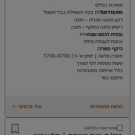
משיכת כבלים
התקנת תעלות בקיר והשחלת כבלי חשמל
מה נדרש?
רקע והבנה טכנית – חובה
רישיון נהיגה בתוקף – חובה
עברית ברמה טובה
נכונות להגעה עצמאית
נכונות לעבודה פיזית
היקף משרה:
משרה מלאה | ימים א’-ה’| 07:00–17:00
שעות נוספות לפי הצורך
כולל ארוחות מסובסדות
מיקום: נשר
הגשת מועמדות
עוד פרטים
מספר משרה
242555