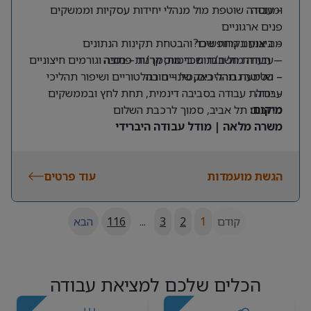
ומנוסה
– עבודה שוטפת מול מנהלי יחידות עסקיות וממשקים
פנים ארגוניים
מה אנחנו מחפשים?
– ביצוע בקרות שכר והבטחת תקינות הנתונים
– תעודת חשב/ת שכר מוסמך/ת – חובה
– עבודה מול חברות ביטוח, קרנות פנסיה וגורמים חיצוניים
– שליטה גבוהה באקסל – חובה
– הטמעת תהליכים, שינויים רגולטוריים ושיפור תהליכי
עבודה
– יכולת עבודה בסביבה דינמית, תחת לחץ ובממשקים
מרובים
מיקום:
תל אביב, סמוך לרכבת השלום
משרה מלאה | מודל עבודה היברידי
הגשת מועמדות
עוד פרטים
קודם
1
2
3
...
116
הבא
הכלים שלכם למציאת עבודה