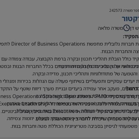
פר משרה
242573
קטור
ש דן
משרה מלאה
תפקיד:
קבוצת חברו
ה והחברות הבנות.
ד כולל הובלת תהליכי תכנון ובקרה ברמת הקבוצה, עבודה צמודה עם הנ
ים חוצי ארגון בסביבה גלובלית ומורכבת
ת מלאה על תהליכי תכנון העבודה והיעדים בכלל החברות הבנות ובמטה
 והטמעה של מתודולוגיות ותהליכי תכנון, מדידה ובקרה.
 יעדים עסקיים ותפעוליים בשיתוף פעולה עם הנהלות בכירות ומנהלי 
 ביצועים, מעקב אחר עמידה ביעדים ובניית מערך דיווח שוטף על התקדמ
דרש?
 פרויקטים ויוזמות אסטרטגיות מטעם מטה הקבוצה.
Business Operations / Strategic Operations / PM בכיר או תפקידים דומים.
 הזדמנויות להתייעלות, אופטימיזציה ושיפור תהליכים רוחביים בארגון.
בעבודה צמודה להנהלה בכירה או בכפיפות ל-Executive Leadership.
 עבודה מרובים מול הנהלות, מטה וחברות בנות בארץ ובחו”ל.
י ניסיון בתפקידי הנהלה או Executive בארגונים קטנים ובינוניים.
ת להתפתחות עתידית לתחומי פיתוח עסקי והובלת יוזמות צמיחה.
עסקית מעמיקה ויכולת לחבר בין אסטרטגיה לביצוע.
 משמעותי לניסיון בסביבה מטריציונית הכוללת מטה וחברות בנות.
ת ברמה גבוהה מאוד, בכתב ובעל פה.