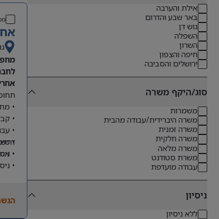
אילת והערבה
באר שבע והדרום
מס
גוש דן
אחר
השפלה
השרון
גו
חיפה והצפון
מחפש
ירושלים והסביבה
לחבר
אחריו
סוג/היקף משרה
תחומי
• מתן
משמרות
• קבל
משרה היברידית/עבודה מהבית
משרה זמנית
• עבו
משרה חלקית
דרישו
• טיפ
משרה מלאה
• ניס
• אחר
משרת סטודנט
• ניס
עבודה מועדפת
• שליטה מלא
• ניסיון
ניסיון
הגשת
• יכו
ללא ניסיון