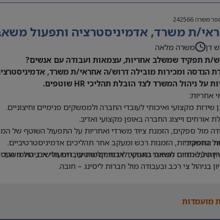
פר משרה
242566
אי/ת משרד, אדמיניסטרציה ותפעול משאבי 
ש דן
משרה מלאה
/ת תפקיד שמשלב אחריות, עצמאות ועבודה עם אנשים?
ת הנדסה ומכירות מובילה דרוש/ה אחראי/ת משרד, אדמיניסטרציה 
ת על ניהול המשרד לצד הובלת תהליכי HR שוטפים.
 אחריות:
 שירות מקצועי ואיכותי לעובדי החברה ולממשקים פנימיים וחיצוניים.
ת אורחים וייצוג החברה באופן מקצועי ואדיב.
דה מול ספקים, הזמנת ציוד משרדי ואחריות על התפעול השוטף של המש
ת התפקיד:
ול בחשבוניות, הזמנות רכש ומעקב אחר תהליכים אדמיניסטרטיביים.
יון של שנתיים לפחות בתפקיד אדמיניסטרטיבי, תפעולי או ניהול משרד –
יות על תחום משאבי האנוש, לרבות קליטת עובדים חדשים, סיומי העסקה
יון בניהול צי רכב ובעבודה מול חברות ליסינג – חובה.
ה ב-Office וב-Excel – חובה.
 בעבודה עם מערכת Priority – יתרון.
 מועמדות
לת ניהול מספר משימות במקביל ותיעדוף משימות.