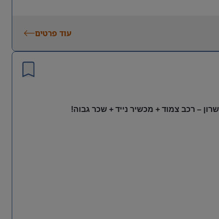
עוד פרטים
ון – רכב צמוד + מכשיר נייד + שכר גבוה!