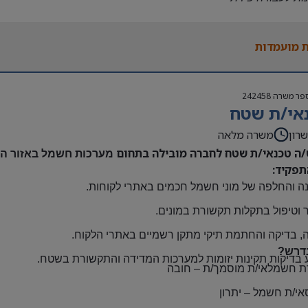
נות להגעה עצמאית
 משרה:
 מועמדות
אה | ימים א-ה | 6:30-15:30
ם:
גבוה
פר משרה
242458
שתלמות ובונוסים
אי/ת שטח
 חברה מהיום הראשון
ם: חדרה
רון
משרה מלאה
/ה טכנאי/ת שטח לחברה מובילה בתחום
מערכות חשמל באזור השר
תפקיד:
ה והחלפה של מוני חשמל חכמים באתרי לקוחות
.
 וטיפול בתקלות תקשורת במונים
.
, בדיקה והחתמת תיקי מתקן רשמיים באתרי הלקוח
.
דרש?
 בדיקות תקינות יזומות למערכות המדידה והתקשורת בשטח
.
ת חשמלאי/ת מוסמך/ת
–
חובה
אי/ת חשמל
–
יתרון