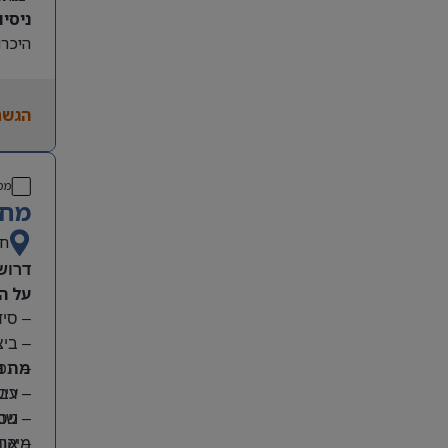
ניסיון קו
היכרות
הגשת
מס
מחפ
חי
דרוש
על ה
– סי
– בי
מה נ
– תפע
– ריש
– עבו
– שמי
– ניס
מיקום
– אחר