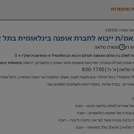
 מועמדות
פר משרה
242503
מ/ת ייבוא לחברת אופנה בינלאומית בתל א
ש דן
משרה מלאה
 לשלב בין עולם האופנה לעולם היבוא הבינלאומי? זו ההזדמנות שלך!
✈️👗
אופנה מובילה ומוכרת, המייבאת ומשווקת מותגי אופנה בינלאומיים, דרוש/ה
מתאמ/ת יבוא 
אה|א’-ה’|8:00-17:00
ל התפקיד? ניהול תהליכי יבוא מקצה לקצה, משלב ההזמנה ועד הגעת הסחורה, ניהול וסגירת ת
ואוויריים, בקרת עלויות, הפקת דוחות ותשלומים לספקים ועוד.
:
 של שנתיים לפחות בתחום היבוא – חובה
 בעבודה מול ספקים בינלאומיים – חובה
 ברמה גבוהה מאוד (קריאה, כתיבה ודיבור) – חובה
Exc, כולל נוסחאות – חובה