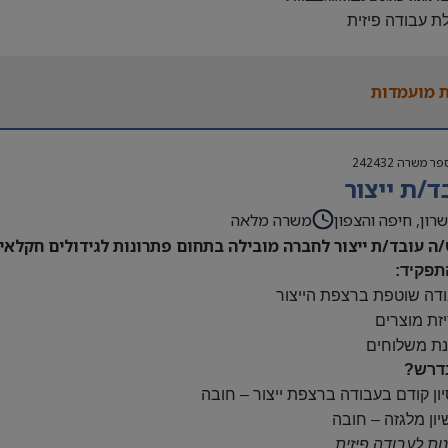
לת עבודה פיזית
נות להגעה עצמאית
 משרה:
 מועמדות
ות:
23:00-7
נוספות לפי צורך
פר משרה
242432
ם:
ד/ת ייצור
ס
השתלמות
רון, חיפה והצפון
משרה מלאה
/ה עובד/ת ייצור לחברה מובילה בתחום פתרונות לגידולים חקלאיי
תפקיד:
ודה שוטפת ברצפת הייצור
יזת מוצרים
נת משלוחים
דרש?
יון קודם בעבודה ברצפת ייצור – חובה
יון מלגזה – חובה
נות לעבודה פיזית