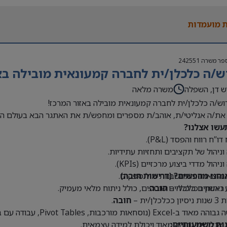
 בעולם האופנה או הריטייל – יתרון משמעותי
 מועמדות
פר משרה
242551
ש/ה כלכלן/ית לחברה קמעונאית מובילה בא
ש דן, השפלה
משרה מלאה
וש/ה כלכלן/ית לחברה קמעונאית מובילה באזור המרכז!
את/ה אנליטי/ת, אוהב/ת מספרים ומחפש/ת את האתגר הבא בעולם הק
עשו אצלנו?
דו”ח רווח והפסד (P&L).
 וניהול של תקציבים ותחזיות עתידיות.
וניהול מדדי ביצוע מרכזיים (KPIs).
נחנו מחפשים? (דרישות חובה)
 הוצאות והתחשבנות מול ספקים.
 ראשון בכלכלה –
חובה
.
 ניתוחים כלכליים שוטפים, כולל ניתוח מלאי מעמיק.
כלכלן/ית –
חובה
.
Exce (נוסחאות מורכבות, Pivot Tables, עבודה עם בסיסי נתונים גדולים) –
נות משמעותיים:
 אנליטית גבוהה מאוד ויכולת למידה עצמאית.