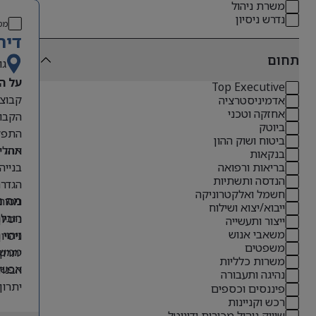
משרת ניהול
נדרש ניסיון
מס
דיר
תחום
גו
על ה
Top Executive
אדמיניסטרציה
אחזקה וטכני
הקבוצ
ביוטק
התפקי
ביטוח ושוק ההון
תהליכ
אחריו
בנקאות
בנייה
בריאות ורפואה
הנדסה ותשתיות
הגדרת
חשמל ואלקטרוניקה
ניטור
מה נ
ייבוא/יצוא ושילוח
הובלת
ניסיון קודם בתפקידי O
ייצור ותעשייה
משאבי אנוש
זיהוי
ניסיון 
משפטים
ממשקי
יתרון לבעל
משרות כלליות
אפשרו
הבנה 
נהיגה ותעבורה
יתרון
פיננסים וכספים
רכש וקניינות
אנגלי
שיווק ניהול מכירות ודיגיטל