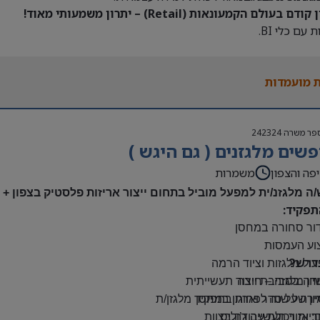
דם בעולם הקמעונאות (Retail) – יתרון משמעותי מאוד!
 עם כלי BI.
 מועמדות
פר משרה
242324
שים מלגזנים ( גם היגש )
פה והצפון
משמרות
/ה מלגזנ/ית למפעל מוביל בתחום ייצור אריזות פלסטיק בצפון +
תפקיד:
דור סחורה במחסן
צוע העמסות
דרש?
ול מלגזות וציוד הרמה
יון מלגזה – חובה
דה בסביבת ייצור תעשייתית
רה על סדר וארגון במחסן
יון של שנה לפחות בתפקיד מלגזן/ת
: אזור תעשייה ג’וליס
יות ויכולת עבודה בצוות