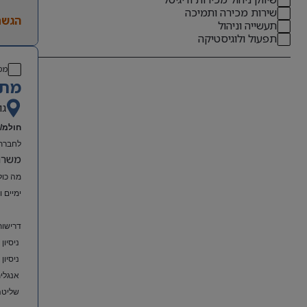
שירות מכירה ותמיכה
הגשת
תעשייה וניהול
תפעול ולוגיסטיקה
מס
מתא
גו
חולמ/ת
לחברת 
משרה מל
מה כול
ימיים 
דרישות
ניסיון
ניסיון
אנגלית
שליטה מלאה ב-el