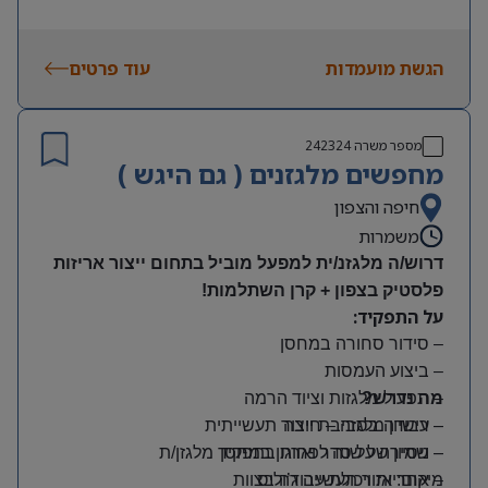
הגשת מועמדות
עוד פרטים
מספר משרה
242324
מחפשים מלגזנים ( גם היגש )
חיפה והצפון
משמרות
דרוש/ה מלגזנ/ית למפעל מוביל בתחום ייצור אריזות
פלסטיק בצפון + קרן השתלמות!
על התפקיד:
– סידור סחורה במחסן
– ביצוע העמסות
מה נדרש?
– תפעול מלגזות וציוד הרמה
– רישיון מלגזה – חובה
– עבודה בסביבת ייצור תעשייתית
– שמירה על סדר וארגון במחסן
– ניסיון של שנה לפחות בתפקיד מלגזן/ת
מיקום: אזור תעשייה ג’וליס
– אחריות ויכולת עבודה בצוות