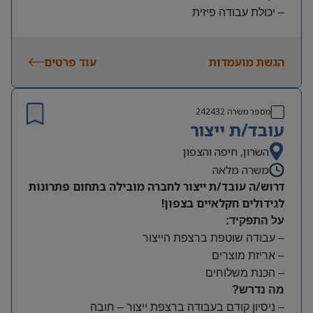
– יכולת עבודה פיזית
– נכונות להגעה עצמאית
היקף משרה:
הגשת מועמדות
עוד פרטים
משמרות:
בוקר 7:00-15:00 | צהריים 15:00-23:00 | לילה 23:00-
7:00
מספר משרה
242432
שעות נוספות לפי צורך
עובד/ת ייצור
תנאים:
סיבוס
השרון, חיפה והצפון
קרן השתלמות
משרה מלאה
דרוש/ה עובד/ת ייצור לחברה מובילה בתחום פתרונות
לגידולים חקלאיים בצפון!
על התפקיד:
– עבודה שוטפת ברצפת הייצור
– אריזת מוצרים
– הכנת משלוחים
מה נדרש?
– ניסיון קודם בעבודה ברצפת ייצור – חובה