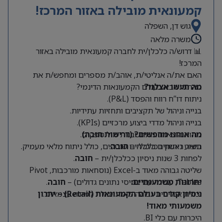
קמעונאית מובילה באזור המרכז!
גוש דן, השפלה
משרה מלאה
📊 דרוש/ה כלכלן/ית לחברה קמעונאית מובילה באזור
המרכז!
האם את/ה אנליטי/ת, אוהב/ת מספרים ומחפש/ת את
מה תעשו אצלנו?
האתגר הבא בעולם הקמעונאות הדינמי?
ניתוח דו”ח רווח והפסד (P&L).
בנייה וניהול של תקציבים ותחזיות עתידיות.
בנייה וניהול מדדי ביצוע מרכזיים (KPIs).
מה אנחנו מחפשים? (דרישות חובה)
ניתוח הוצאות והתחשבנות מול ספקים.
תואר ראשון בכלכלה –
חובה
.
ביצוע ניתוחים כלכליים שוטפים, כולל ניתוח מלאי מעמיק.
לפחות 3 שנות ניסיון ככלכלן/ית –
חובה
.
שליטה גבוהה מאוד ב-Excel (נוסחאות מורכבות, Pivot
Tables, עבודה עם בסיסי נתונים גדולים) –
יתרונות משמעותיים:
חובה
.
יכולת אנליטית גבוהה מאוד ויכולת למידה עצמאית.
ניסיון קודם בעולם הקמעונאות (Retail) – יתרון
משמעותי מאוד!
היכרות עם כלי BI.