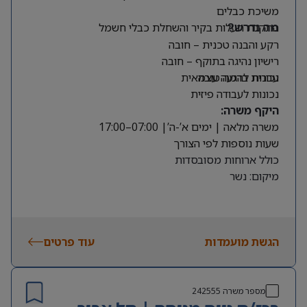
משיכת כבלים
התקנת תעלות בקיר והשחלת כבלי חשמל
מה נדרש?
רקע והבנה טכנית – חובה
רישיון נהיגה בתוקף – חובה
עברית ברמה טובה
נכונות להגעה עצמאית
נכונות לעבודה פיזית
היקף משרה:
משרה מלאה | ימים א’-ה’| 07:00–17:00
שעות נוספות לפי הצורך
כולל ארוחות מסובסדות
מיקום: נשר
הגשת מועמדות
עוד פרטים
מספר משרה
242555