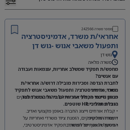
מספר משרה
242566
אחראי/ת משרד, אדמיניסטרציה
ותפעול משאבי אנוש -גוש דן
גוש דן
משרה מלאה
מחפש/ת תפקיד שמשלב אחריות, עצמאות ועבודה
עם אנשים?
לחברת הנדסה ומכירות מובילה דרוש/ה אחראי/ת
תחומי אחריות:
משרד, אדמיניסטרציה ותפעול משאבי אנוש לתפקיד
מגוון ודינמי הכולל אחריות על ניהול המשרד לצד
• מתן שירות מקצועי ואיכותי לעובדי החברה ולממשקים
הובלת תהליכי HR שוטפים.
פנימיים וחיצוניים.
• קבלת אורחים וייצוג החברה באופן מקצועי ואדיב.
דרישות התפקיד:
• עבודה מול ספקים, הזמנת ציוד משרדי ואחריות על
התפעול השוטף של המשרד.
• ניסיון של שנתיים לפחות בתפקיד אדמיניסטרטיבי,