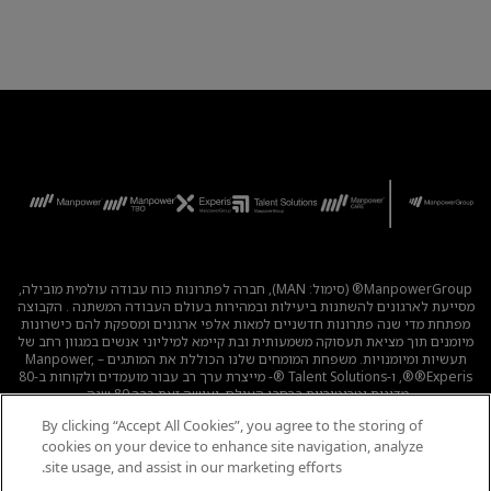
ManpowerGroup® (סימול: MAN), חברה לפתרונות כוח עבודה עולמית מובילה,
מסייעת לארגונים להשתנות ביעילות ובמהירות בעולם העבודה המשתנה . הקבוצה
מפתחת מדי שנה פתרונות חדשניים למאות אלפי ארגונים ומספקת להם כישרונות
מיומנים תוך מציאת תעסוקה משמעותית ובת קיימא למיליוני אנשים במגוון רחב של
תעשיות ומיומנויות. משפחת המומחים שלנו הכוללת את המותגים – Manpower,
®Experis®, ו-Talent Solutions ®- מייצרת ערך רב עבור מועמדים ולקוחות ב-80
מדינות וטריטוריות ברחבי העולם, ועושה זאת כבר 80 שנה.
By clicking “Accept All Cookies”, you agree to the storing of
לכל המשרות
|
מדיניות הפרטיות
|
תנאי השימוש
|
נגישות
|
cookies on your device to enhance site navigation, analyze
קוד אתי
|
מדיניות Cookie
site usage, and assist in our marketing efforts.