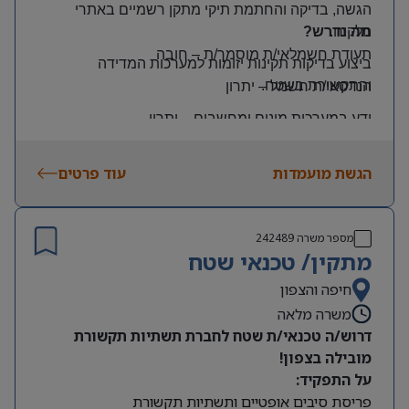
הגשה, בדיקה והחתמת תיקי מתקן רשמיים באתרי
הלקוח
.
מה נדרש?
תעודת חשמלאי/ת מוסמך/ת
–
חובה
ביצוע בדיקות תקינות יזומות למערכות המדידה
והתקשורת בשטח
.
הנדסאי/ת חשמל
–
יתרון
ידע במערכות מונים ומחשבים
–
יתרון
יכולת עמידה בלחץ ונכונות לעבודה מאומצת
הגשת מועמדות
עוד פרטים
היקף משרה:
משרה מלאה | ימים: א’-ה’ | שעות: 8:00–17:00
תנאים:
מספר משרה
242489
רכב צמוד וטלפון סלולרי
מתקין/ טכנאי שטח
שכר גבוה
חיפה והצפון
משרה מלאה
מיקום: קדימה צורן
דרוש/ה טכנאי/ת שטח לחברת תשתיות תקשורת
מובילה בצפון!
על התפקיד:
פריסת סיבים אופטיים ותשתיות תקשורת