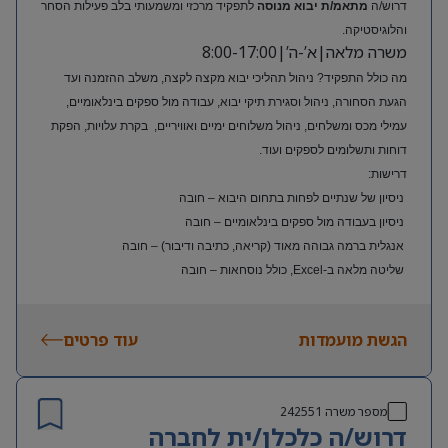
דרוש/ה
מתאמ/ת יבוא מנוסה
לתפקיד מרכזי ומשמעותי בלב פעילות הסחר
והלוגיסטיקה.
משרה מלאה|א’-ה’|8:00-17:00
מה כולל התפקיד? ניהול תהליכי יבוא מקצה לקצה, משלב ההזמנה ועד
הגעת הסחורה, ניהול וסגירת תיקי יבוא, עבודה מול ספקים בינלאומיים,
עמילי מכס ומשלחים, ניהול משלוחים ימיים ואוויריים, בקרת עלויות, הפקת
דוחות ותשלומים לספקים ועוד.
דרישות:
ניסיון של שנתיים לפחות בתחום היבוא – חובה
ניסיון בעבודה מול ספקים בינלאומיים – חובה
אנגלית ברמה גבוהה מאוד (קריאה, כתיבה ודיבור) – חובה
שליטה מלאה ב-Excel, כולל נוסחאות – חובה
ניסיון בעולם האופנה או הריטייל – יתרון משמעותי
הגשת מועמדות
עוד פרטים
מספר משרה
242551
דרוש/ה כלכלן/ית לחברה