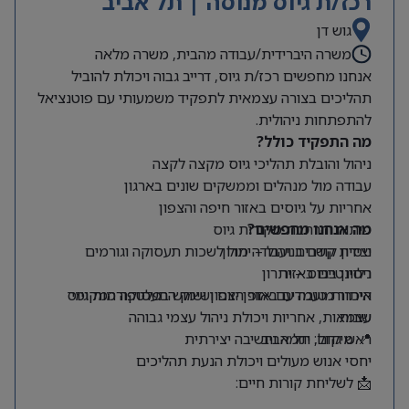
רכז/ת גיוס מנוסה | תל אביב
גוש דן
משרה היברידית/עבודה מהבית, משרה מלאה
אנחנו מחפשים רכז/ת גיוס, דרייב גבוה ויכולת להוביל
תהליכים בצורה עצמאית לתפקיד משמעותי עם פוטנציאל
להתפתחות ניהולית.
מה התפקיד כולל?
ניהול והובלת תהליכי גיוס מקצה לקצה
עבודה מול מנהלים וממשקים שונים בארגון
אחריות על גיוסים באזור חיפה והצפון
מה אנחנו מחפשים?
פיתוח והרחבת מקורות גיוס
ניסיון קודם בניהול – יתרון
יצירת קשרים ועבודה מול לשכות תעסוקה וגורמים
רלוונטיים באזור
ניסיון בגיוס – יתרון
היכרות טובה עם אזור הצפון ושוק התעסוקה המקומי
איתור מועמדים באופן יזום ושימוש בפלטפורמות גיוס
שונות
עצמאות, אחריות ויכולת ניהול עצמי גבוהה
📍 מיקום: תל אביב
ראש גדול, יוזמה וחשיבה יצירתית
יחסי אנוש מעולים ויכולת הנעת תהליכים
📩 לשליחת קורות חיים: