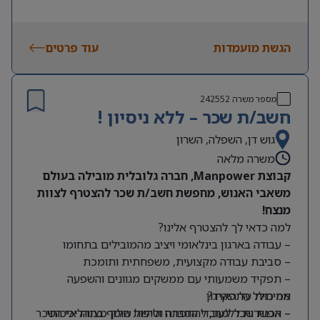
הגשת מועמדות
עוד פרטים
מספר משרה
242552
חשב/ת שכר – ללא ניסיון !
גוש דן, השפלה, השרון
משרה מלאה
קבוצת Manpower, חברה גלובלית מובילה בעולם
משאבי האנוש, מחפשת חשב/ת שכר להצטרף לצוות
מנצח!
למה כדאי לך להצטרף אלינו?
– עבודה בארגון בינלאומי ויציב מהמובילים בתחומו
– סביבת עבודה מקצועית, משפחתית ותומכת
– תפקיד משמעותי עם ממשקים מגוונים והשפעה
מה כולל התפקיד?
אמיתית על הארגון
– אפשרות ללמוד, להתפתח ולהיות חלק מצוות איכותי
– הכנת שכר לעובדי החברה וטיפול שוטף בתהליכי השכר