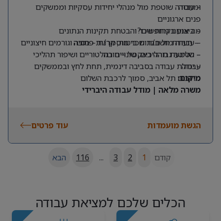
ומנוסה
– עבודה שוטפת מול מנהלי יחידות עסקיות וממשקים
פנים ארגוניים
מה אנחנו מחפשים?
– ביצוע בקרות שכר והבטחת תקינות הנתונים
– תעודת חשב/ת שכר מוסמך/ת – חובה
– עבודה מול חברות ביטוח, קרנות פנסיה וגורמים חיצוניים
– שליטה גבוהה באקסל – חובה
– הטמעת תהליכים, שינויים רגולטוריים ושיפור תהליכי
עבודה
– יכולת עבודה בסביבה דינמית, תחת לחץ ובממשקים
מרובים
מיקום:
תל אביב, סמוך לרכבת השלום
משרה מלאה | מודל עבודה היברידי
הגשת מועמדות
עוד פרטים
קודם
1
2
3
...
116
הבא
הכלים שלכם למציאת עבודה