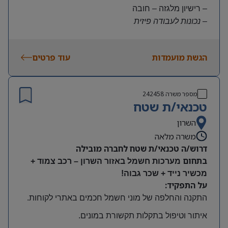
– רישיון מלגזה – חובה
– נכונות לעבודה פיזית
– נכונות להגעה עצמאית
היקף משרה:
הגשת מועמדות
עוד פרטים
משרה מלאה | ימים א-ה | 6:30-15:30
תנאים:
שכר גבוה
מספר משרה
242458
קרן השתלמות ובונוסים
טכנאי/ת שטח
עובד חברה מהיום הראשון
מיקום: חדרה
השרון
משרה מלאה
דרוש/ה טכנאי/ת שטח לחברה מובילה
בתחום
מערכות חשמל באזור השרון – רכב צמוד +
מכשיר נייד + שכר גבוה!
על התפקיד:
התקנה והחלפה של מוני חשמל חכמים באתרי לקוחות
.
איתור וטיפול בתקלות תקשורת במונים
.