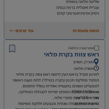
שליטה מלאה באופיס
עברית ואנגלית ברמה גבוהה
ניסיון אדמיניסטרטיבי קודם
הגשת מועמדות
עוד פרטים
מספר משרה
242612
ראש צוות בקרת מלאי
גוש דן, השרון
משרה מלאה
לארגון מוביל בראש העין דרושה ראש צוות בקרת מלאי
תפקיד מחלקת תכנון ובקרה במרלו”ג לתת מענה ראשוני
למפעלים השונים בתעשייה אווירית בשלל תחומים.
א-ה 07:00-16:00
במסגרת התפקיד כפופים ישירות למנהלת המחלקה,
שכר – 55 לשעה
אחראים על צוות סופרי מלאי,
דרישות התפקיד:
בונים תוכנית עבודה שנתית מבצעים חלוקת משימות