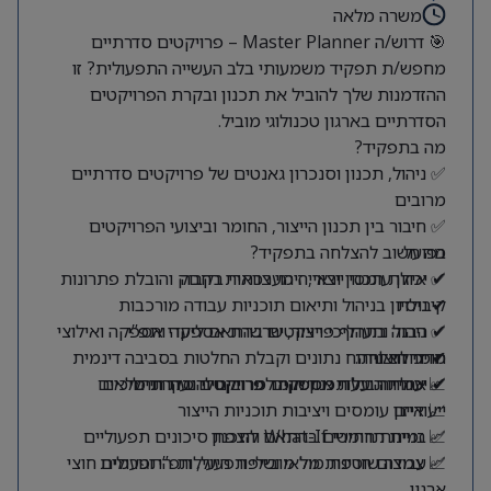
משרה מלאה
🎯 דרוש/ה Master Planner – פרויקטים סדרתיים
מחפש/ת תפקיד משמעותי בלב העשייה התפעולית? זו
ההזדמנות שלך להוביל את תכנון ובקרת הפרויקטים
הסדרתיים בארגון טכנולוגי מוביל.
מה בתפקיד?
✅ ניהול, תכנון וסנכרון גאנטים של פרויקטים סדרתיים
מרובים
✅ חיבור בין תכנון הייצור, החומר וביצועי הפרויקטים
בפועל
מה חשוב להצלחה בתפקיד?
✔ יכולת תכנון וראייה מערכתית רחבה
✅ איזון עומסי ייצור, זיהוי צווארי בקבוק והובלת פתרונות
קיבולת
✔ ניסיון בניהול ותיאום תוכניות עבודה מורכבות
✔ הבנה בתהליכי ייצור, שרשרת אספקה ותפ”י
✅ ניהול ותעדוף פרויקטים בהתאם ליעדי אספקה ואילוצי
חומר וייצור
מדדי הצלחה:
✔ יכולת ניתוח נתונים וקבלת החלטות בסביבה דינמית
📈 עמידה ביעדי אספקה לפרויקטים סדרתיים
✔ יכולת הובלת ממשקים מרובים והנעת תהליכים
✅ אחריות על תכנון חומר פרויקטלי ובקרת מלאים
ייעודיים
📈 איזון עומסים ויציבות תוכניות הייצור
✅ בניית תרחישי What-If והצפת סיכונים תפעוליים
📈 זמינות חומרים בהתאם לתכנון
📈 צמצום חריגות מלאי ושיפור היעילות התפעולית
✅ עבודה שוטפת מול מובילי תפעול, תפ”י וגורמים חוצי
ארגון