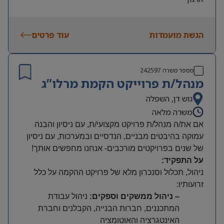
הגשת מועמדות
עוד פרטים
מספר משרה
242597
מנהל/ת פרוייקט הקמת מרלו”ג
גוש דן, השפלה
משרה מלאה
אם את/ה מנהל/ת פרויקט מקצועי/ת, עם ניסיון והבנה
עמוקה בהיבטים מבניים, הנדסיים ובמערכות, עם ניסיון
של שנים בפרויקטים מורכבים- אנחנו מחפשים אותך!
על התפקיד:
ניהול, תכלול וסנכרון מלא של פרויקט ההקמה על כלל
זרועותיו
:
– ניהול ממשקים וספקים
:
ניהול עבודת
המתכננים, חברות הבנייה, הקבלנים וחברת
האינטגרציה והאוטומציה