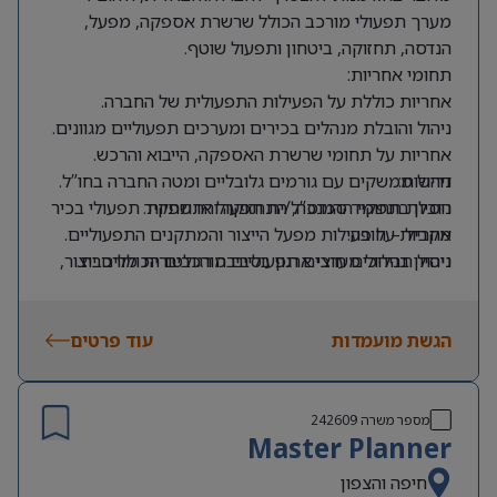
מערך תפעולי מורכב הכולל שרשרת אספקה, מפעל,
הנדסה, תחזוקה, ביטחון ותפעול שוטף.
תחומי אחריות:
אחריות כוללת על הפעילות התפעולית של החברה.
ניהול והובלת מנהלים בכירים ומערכים תפעוליים מגוונים.
אחריות על תחומי שרשרת האספקה, הייבוא והרכש.
דרישות:
ניהול ממשקים עם גורמים גלובליים ומטה החברה בחו”ל.
הובלת תחומי ההנדסה, התחזוקה והתשתיות.
ניסיון בתפקיד סמנכ”ל/ית תפעול או תפקיד תפעולי בכיר
מקביל – חובה.
אחריות על פעילות מפעל הייצור והמתקנים התפעוליים.
ניהול תהליכים חוצי ארגון בסביבה רגולטורית מורכבת.
ניסיון בניהול מערכים תפעוליים מורכבים הכוללים ייצור,
שרשרת אספקה, הנדסה ותחזוקה – חובה.
בנייה, הטמעה ושיפור של תהליכי עבודה ותפעול.
עבודה מול ספקים ושותפים עסקיים בארץ ובחו”ל.
ניסיון משמעותי בעבודה מול גורמים גלובליים – חובה.
הגשת מועמדות
הובלת תהליכי התייעלות, בקרה ושיפור ביצועים.
ניסיון בניהול שרשרת אספקה ופעילות יבוא – חובה.
עוד פרטים
ניסיון בסביבה רגולטורית מחמירה – חובה.
ניסיון מענפי הפארמה, המדיקל, מוצרי הצריכה או תחומים
רגולטוריים דומים – חובה
מספר משרה
242609
Master Planner
ניסיון בניהול מפעל או רקע תעשייתי משמעותי – חובה
אנגלית ברמה גבוהה מאוד – חובה.
חיפה והצפון