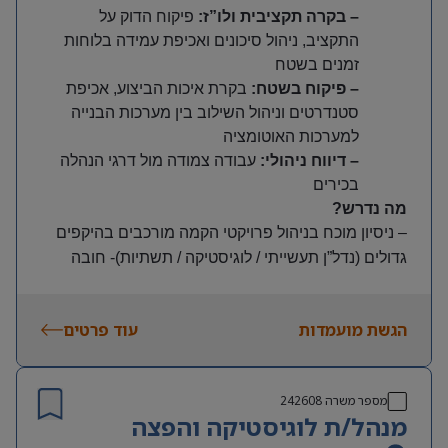
– בקרה תקציבית ולו”ז
:
פיקוח הדוק על
התקציב, ניהול סיכונים ואכיפת עמידה בלוחות
זמנים בשטח
– פיקוח בשטח
:
בקרת איכות הביצוע, אכיפת
סטנדרטים וניהול השילוב בין מערכות הבנייה
למערכות האוטומציה
– דיווח ניהולי
:
עבודה צמודה מול דרגי הנהלה
בכירים
מה נדרש?
– ניסיון מוכח בניהול פרויקטי הקמה מורכבים בהיקפים
גדולים (נדל”ן תעשייתי / לוגיסטיקה / תשתיות)-
חובה
–
ניסיון מעשי בניהול פרויקטים המשלבים מערכות
אוטומציה ואינטגרציה מורכבות
–
יתרון משמעותי
הגשת מועמדות
עוד פרטים
–
ניסיון מוכח בהפעלת קבלנים, חברות בנייה וצוותי תכנון
–
שליטה מוחלטת בניהול תקציבים, גאנטים ובקרת
פרויקטים
מספר משרה
242608
–
יכולת הובלה, אסרטיביות וראייה מערכתית גבוהה
מנהל/ת לוגיסטיקה והפצה