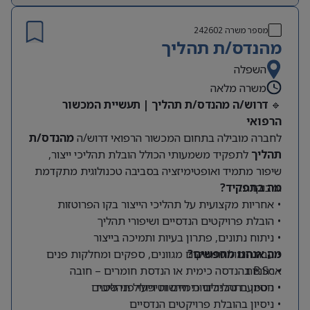
מספר משרה
242602
מהנדס/ת תהליך
השפלה
משרה מלאה
🔹
דרוש/ה מהנדס/ת תהליך | תעשיית המכשור
הרפואי
לחברה מובילה בתחום המכשור הרפואי דרוש/ה
מהנדס/ת
תהליך
לתפקיד משמעותי הכולל הובלת תהליכי ייצור,
שיפור מתמיד ואופטימיזציה בסביבה טכנולוגית מתקדמת
ומבוקרת.
מה בתפקיד?
• אחריות מקצועית על תהליכי הייצור בקו הפרוטזות
• הובלת פרויקטים הנדסיים ושיפורי תהליך
• ניתוח נתונים, פתרון בעיות ותמיכה בייצור
מה אנחנו מחפשים?
• עבודה מול ממשקים מגוונים, ספקים ומחלקות פנים
• B.Sc בהנדסה כימית או הנדסת חומרים – חובה
ארגוניות
• ניסיון בתהליכים כימיים וטיפולי פני שטח
• הטמעת טכנולוגיות חדשות וייעול תהליכים
• ניסיון בהובלת פרויקטים הנדסיים