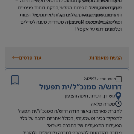
פיקוח והנחיה מקצועית לצוות .
תואר ראשון בלוגיסטיקה וניהול / הנדסאי תעשייה וניהול –
יתרון משמעותי
מעקב אחרי ניהול ספירות המלאי,הפקת דוחות פנימיים
· מינימום שנתיים נסיון בלוגיסטיקה ו/או תפעול
וחיצוניים,מתן מענה וטיפול בתקלות חריגות מול הצוות
ומול הלקוח(תעשייה אווירית).
· שליטה ביישומי office עבודה משרדית מענה למיילים
וטלפונים דגש על אקסל !
הגשת מועמדות
עוד פרטים
מספר משרה
242593
דרוש/ה סמנכ”ל/ית תפעול
גוש דן, השרון, חיפה והצפון
משרה מלאה
לחברת פארמה באזור חדרה דרוש/ה סמנכ”ל/ית תפעול
לתפקיד בכיר ומשמעותי, הכולל אחריות רחבה על כלל
הפעילות התפעולית של החברה בישראל.
מדובר בהזדמנות להצטרף לחברה גלובאלית, ולהוביל