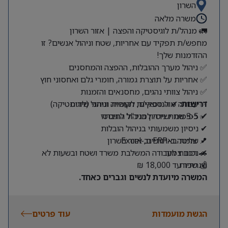
השרון
משרה מלאה
🚛 מנהל/ת לוגיסטיקה והפצה | אזור השרון
מחפש/ת תפקיד עם אחריות, שטח וניהול אנשים? זו
ההזדמנות שלך!
✅ ניהול מערך ההובלות, ההפצה והמחסנים
✅ אחריות על תוצרת גמורה, חומרי גלם ואחסוני חוץ
✅ ניהול צוותי נהגים, מחסנאים והזמנות
דרישות:
✅ עבודה מול ספקים, לקוחות ונותני שירות
✔ הנדסאי/ת תעשייה וניהול (לוגיסטיקה)
✔ 3-5 שנות ניסיון בניהול לוגיסטי
✅ כפיפות ישירה למנכ”ל החברה
✔ ניסיון משמעותי בניהול הובלות
✔ שליטה ב-ERP וב-Excel
📍 צומת בארותיים, אזור השרון
🚗 רכב צמוד
✔ נכונות לעבודה המשלבת משרד ושטח ובשעות לא
שגרתיות
💰 שכר עד 18,000 ₪
המשרה מיועדת לנשים וגברים כאחד.
הגשת מועמדות
עוד פרטים