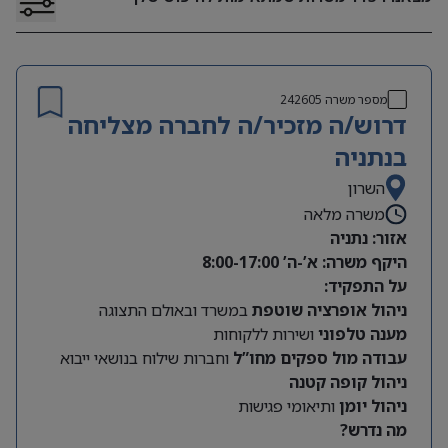
מספר משרה
242605
דרוש/ה מזכיר/ה לחברה מצליחה
בנתניה
השרון
משרה מלאה
אזור: נתניה
היקף משרה: א’-ה’ 8:00-17:00
על התפקיד:
ניהול אופרציה שוטפת
במשרד ובאולם התצוגה
מענה טלפוני
ושירות ללקוחות
עבודה מול ספקים מחו”ל
וחברות שילוח בנושאי ייבוא
ניהול קופה קטנה
ניהול יומן
ותיאומי פגישות
מה נדרש?