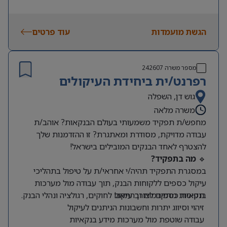
• יכולת עבודה עצמאית, חשיבה אנליטית וגישת Hands-
On
הגשת מועמדות
• ניסיון בתעשיית המכשור הרפואי – יתרון
עוד פרטים
מספר משרה
242607
רפרנט/ית ביחידת העיקולים
גוש דן, השפלה
משרה מלאה
מחפש/ת תפקיד משמעותי בעולם הבנקאות? אוהב/ת
עבודה מדויקת, מסודרת ומאתגרת? זו ההזדמנות שלך
להצטרף לאחד הבנקים המובילים בישראל!
🔹
מה בתפקיד?
במסגרת התפקיד תהיה/י אחראי/ת על טיפול בתהליכי
עיקול כספים ללקוחות הבנק, תוך עבודה מול מערכות
תפיסת כספים לצורך עיקול
בנקאיות מתקדמות ובהתאם לחוקים, רגולציה ונהלי הבנק.
זיהוי וסיווג יתרות וחשבונות הניתנים לעיקול
עבודה שוטפת מול מערכות מידע בנקאיות