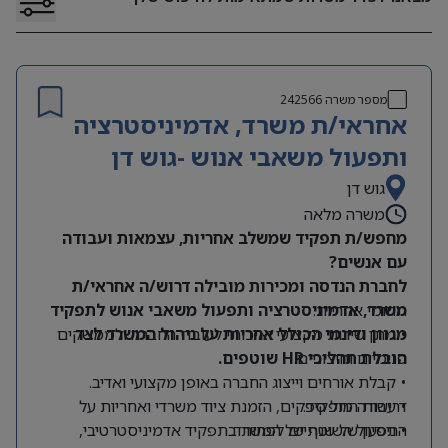
מספר משרה
242566
אחראי/ת משרד, אדמיניסטרציה
ותפעול משאבי אנוש -גוש דן
גוש דן
משרה מלאה
מחפש/ת תפקיד שמשלב אחריות, עצמאות ועבודה
עם אנשים?
לחברת הנדסה ומכירות מובילה דרוש/ה אחראי/ת
תחומי אחריות:
משרד, אדמיניסטרציה ותפעול משאבי אנוש לתפקיד
מגוון ודינמי הכולל אחריות על ניהול המשרד לצד
• מתן שירות מקצועי ואיכותי לעובדי החברה ולממשקים
הובלת תהליכי HR שוטפים.
פנימיים וחיצוניים.
• קבלת אורחים וייצוג החברה באופן מקצועי ואדיב.
דרישות התפקיד:
• עבודה מול ספקים, הזמנת ציוד משרדי ואחריות על
התפעול השוטף של המשרד.
• ניסיון של שנתיים לפחות בתפקיד אדמיניסטרטיבי,