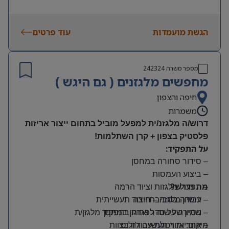
הגשת מועמדות
עוד פרטים
מספר משרה
242324
מחפשים מלגזנים ( גם היגש )
חיפה והצפון
משמרות
דרוש/ה מלגזנ/ית למפעל מוביל בתחום ייצור אריזות
פלסטיק בצפון + קרן השתלמות!
על התפקיד:
– סידור סחורה במחסן
– ביצוע העמסות
מה נדרש?
– תפעול מלגזות וציוד הרמה
– רישיון מלגזה – חובה
– עבודה בסביבת ייצור תעשייתית
– שמירה על סדר וארגון במחסן
– ניסיון של שנה לפחות בתפקיד מלגזן/ת
מיקום: אזור תעשייה ג’וליס
– אחריות ויכולת עבודה בצוות