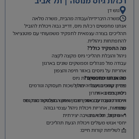
רכז/ת גיוס מנוסה | תל אביב
גוש דן
משרה היברידית/עבודה מהבית, משרה מלאה
אנחנו מחפשים רכז/ת גיוס, דרייב גבוה ויכולת להוביל
תהליכים בצורה עצמאית לתפקיד משמעותי עם פוטנציאל
להתפתחות ניהולית.
מה התפקיד כולל?
ניהול והובלת תהליכי גיוס מקצה לקצה
עבודה מול מנהלים וממשקים שונים בארגון
אחריות על גיוסים באזור חיפה והצפון
מה אנחנו מחפשים?
פיתוח והרחבת מקורות גיוס
ניסיון קודם בניהול – יתרון
יצירת קשרים ועבודה מול לשכות תעסוקה וגורמים
רלוונטיים באזור
ניסיון בגיוס – יתרון
היכרות טובה עם אזור הצפון ושוק התעסוקה המקומי
איתור מועמדים באופן יזום ושימוש בפלטפורמות גיוס
שונות
עצמאות, אחריות ויכולת ניהול עצמי גבוהה
📍 מיקום: תל אביב
ראש גדול, יוזמה וחשיבה יצירתית
יחסי אנוש מעולים ויכולת הנעת תהליכים
📩 לשליחת קורות חיים: