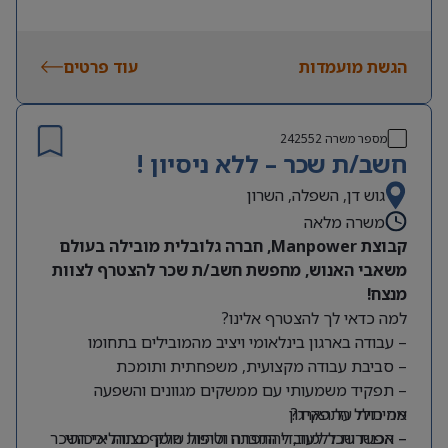
הגשת מועמדות
עוד פרטים
מספר משרה
242552
חשב/ת שכר – ללא ניסיון !
גוש דן, השפלה, השרון
משרה מלאה
קבוצת Manpower, חברה גלובלית מובילה בעולם
משאבי האנוש, מחפשת חשב/ת שכר להצטרף לצוות
מנצח!
למה כדאי לך להצטרף אלינו?
– עבודה בארגון בינלאומי ויציב מהמובילים בתחומו
– סביבת עבודה מקצועית, משפחתית ותומכת
– תפקיד משמעותי עם ממשקים מגוונים והשפעה
מה כולל התפקיד?
אמיתית על הארגון
– אפשרות ללמוד, להתפתח ולהיות חלק מצוות איכותי
– הכנת שכר לעובדי החברה וטיפול שוטף בתהליכי השכר