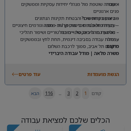
ומנוסה
– עבודה שוטפת מול מנהלי יחידות עסקיות וממשקים
פנים ארגוניים
מה אנחנו מחפשים?
– ביצוע בקרות שכר והבטחת תקינות הנתונים
– תעודת חשב/ת שכר מוסמך/ת – חובה
– עבודה מול חברות ביטוח, קרנות פנסיה וגורמים חיצוניים
– שליטה גבוהה באקסל – חובה
– הטמעת תהליכים, שינויים רגולטוריים ושיפור תהליכי
עבודה
– יכולת עבודה בסביבה דינמית, תחת לחץ ובממשקים
מרובים
מיקום:
תל אביב, סמוך לרכבת השלום
משרה מלאה | מודל עבודה היברידי
הגשת מועמדות
עוד פרטים
קודם
1
2
3
...
116
הבא
הכלים שלכם למציאת עבודה