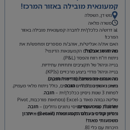
קמעונאית מובילה באזור המרכז!
גוש דן, השפלה
משרה מלאה
📊 דרוש/ה כלכלן/ית לחברה קמעונאית מובילה באזור
המרכז!
האם את/ה אנליטי/ת, אוהב/ת מספרים ומחפש/ת את
מה תעשו אצלנו?
האתגר הבא בעולם הקמעונאות הדינמי?
ניתוח דו”ח רווח והפסד (P&L).
בנייה וניהול של תקציבים ותחזיות עתידיות.
בנייה וניהול מדדי ביצוע מרכזיים (KPIs).
מה אנחנו מחפשים? (דרישות חובה)
ניתוח הוצאות והתחשבנות מול ספקים.
תואר ראשון בכלכלה –
חובה
.
ביצוע ניתוחים כלכליים שוטפים, כולל ניתוח מלאי מעמיק.
לפחות 3 שנות ניסיון ככלכלן/ית –
חובה
.
שליטה גבוהה מאוד ב-Excel (נוסחאות מורכבות, Pivot
Tables, עבודה עם בסיסי נתונים גדולים) –
יתרונות משמעותיים:
חובה
.
יכולת אנליטית גבוהה מאוד ויכולת למידה עצמאית.
ניסיון קודם בעולם הקמעונאות (Retail) – יתרון
משמעותי מאוד!
היכרות עם כלי BI.