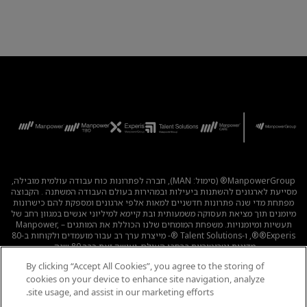
ManpowerGroup® (סימול: MAN), חברה לפתרונות כוח עבודה עולמית מובילה,
מסייעת לארגונים להשתנות ביעילות ובמהירות בעולם העבודה המשתנה . הקבוצה
מפתחת מדי שנה פתרונות חדשניים למאות אלפי ארגונים ומספקת להם כישרונות
מיומנים תוך מציאת תעסוקה משמעותית ובת קיימא למיליוני אנשים במגוון רחב של
תעשיות ומיומנויות. משפחת המומחים שלנו הכוללת את המותגים – Manpower,
®Experis®, ו-Talent Solutions ®- מייצרת ערך רב עבור מועמדים ולקוחות ב-80
מדינות וטריטוריות ברחבי העולם, ועושה זאת כבר 80 שנה.
By clicking “Accept All Cookies”, you agree to the storing of
לכל המשרות
|
מדיניות הפרטיות
|
תנאי השימוש
|
נגישות
|
cookies on your device to enhance site navigation, analyze
קוד אתי
|
מדיניות Cookie
site usage, and assist in our marketing efforts.