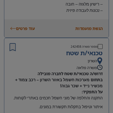
– רישיון מלגזה – חובה
– נכונות לעבודה פיזית
– נכונות להגעה עצמאית
היקף משרה:
הגשת מועמדות
עוד פרטים
משרה מלאה | ימים א-ה | 6:30-15:30
תנאים:
שכר גבוה
מספר משרה
242458
קרן השתלמות ובונוסים
טכנאי/ת שטח
עובד חברה מהיום הראשון
מיקום: חדרה
השרון
משרה מלאה
דרוש/ה טכנאי/ת שטח לחברה מובילה
בתחום
מערכות חשמל באזור השרון – רכב צמוד +
מכשיר נייד + שכר גבוה!
על התפקיד:
התקנה והחלפה של מוני חשמל חכמים באתרי לקוחות
.
איתור וטיפול בתקלות תקשורת במונים
.