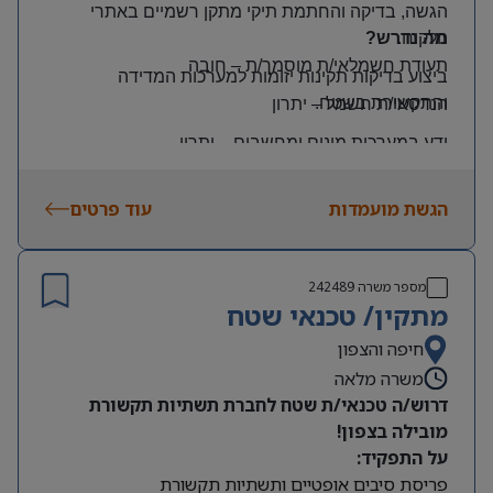
הגשה, בדיקה והחתמת תיקי מתקן רשמיים באתרי
הלקוח
.
מה נדרש?
תעודת חשמלאי/ת מוסמך/ת
–
חובה
ביצוע בדיקות תקינות יזומות למערכות המדידה
והתקשורת בשטח
.
הנדסאי/ת חשמל
–
יתרון
ידע במערכות מונים ומחשבים
–
יתרון
יכולת עמידה בלחץ ונכונות לעבודה מאומצת
הגשת מועמדות
עוד פרטים
היקף משרה:
משרה מלאה | ימים: א’-ה’ | שעות: 8:00–17:00
תנאים:
מספר משרה
242489
רכב צמוד וטלפון סלולרי
מתקין/ טכנאי שטח
שכר גבוה
חיפה והצפון
משרה מלאה
מיקום: קדימה צורן
דרוש/ה טכנאי/ת שטח לחברת תשתיות תקשורת
מובילה בצפון!
על התפקיד:
פריסת סיבים אופטיים ותשתיות תקשורת