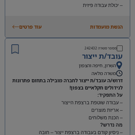
– יכולת עבודה פיזית
– נכונות להגעה עצמאית
היקף משרה:
הגשת מועמדות
עוד פרטים
משמרות:
בוקר 7:00-15:00 | צהריים 15:00-23:00 | לילה 23:00-
7:00
מספר משרה
242432
שעות נוספות לפי צורך
עובד/ת ייצור
תנאים:
סיבוס
השרון, חיפה והצפון
קרן השתלמות
משרה מלאה
דרוש/ה עובד/ת ייצור לחברה מובילה בתחום פתרונות
לגידולים חקלאיים בצפון!
על התפקיד:
– עבודה שוטפת ברצפת הייצור
– אריזת מוצרים
– הכנת משלוחים
מה נדרש?
– ניסיון קודם בעבודה ברצפת ייצור – חובה