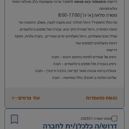
דרוש/ה
מתאמ/ת יבוא מנוסה
לתפקיד מרכזי ומשמעותי בלב פעילות הסחר
והלוגיסטיקה.
משרה מלאה|א’-ה’|8:00-17:00
מה כולל התפקיד? ניהול תהליכי יבוא מקצה לקצה, משלב ההזמנה ועד
הגעת הסחורה, ניהול וסגירת תיקי יבוא, עבודה מול ספקים בינלאומיים,
עמילי מכס ומשלחים, ניהול משלוחים ימיים ואוויריים, בקרת עלויות, הפקת
דוחות ותשלומים לספקים ועוד.
דרישות:
ניסיון של שנתיים לפחות בתחום היבוא – חובה
ניסיון בעבודה מול ספקים בינלאומיים – חובה
אנגלית ברמה גבוהה מאוד (קריאה, כתיבה ודיבור) – חובה
שליטה מלאה ב-Excel, כולל נוסחאות – חובה
ניסיון בעולם האופנה או הריטייל – יתרון משמעותי
הגשת מועמדות
עוד פרטים
מספר משרה
242551
דרוש/ה כלכלן/ית לחברה