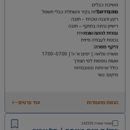
משיכת כבלים
התקנת תעלות בקיר והשחלת כבלי חשמל
מה נדרש?
רקע והבנה טכנית – חובה
רישיון נהיגה בתוקף – חובה
עברית ברמה טובה
נכונות להגעה עצמאית
נכונות לעבודה פיזית
היקף משרה:
משרה מלאה | ימים א’-ה’| 07:00–17:00
שעות נוספות לפי הצורך
כולל ארוחות מסובסדות
מיקום: נשר
הגשת מועמדות
עוד פרטים
מספר משרה
242555