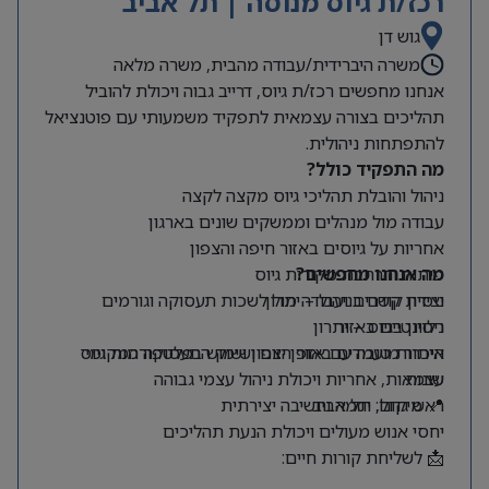
רכז/ת גיוס מנוסה | תל אביב
גוש דן
משרה היברידית/עבודה מהבית, משרה מלאה
אנחנו מחפשים רכז/ת גיוס, דרייב גבוה ויכולת להוביל
תהליכים בצורה עצמאית לתפקיד משמעותי עם פוטנציאל
להתפתחות ניהולית.
מה התפקיד כולל?
ניהול והובלת תהליכי גיוס מקצה לקצה
עבודה מול מנהלים וממשקים שונים בארגון
אחריות על גיוסים באזור חיפה והצפון
מה אנחנו מחפשים?
פיתוח והרחבת מקורות גיוס
ניסיון קודם בניהול – יתרון
יצירת קשרים ועבודה מול לשכות תעסוקה וגורמים
רלוונטיים באזור
ניסיון בגיוס – יתרון
היכרות טובה עם אזור הצפון ושוק התעסוקה המקומי
איתור מועמדים באופן יזום ושימוש בפלטפורמות גיוס
שונות
עצמאות, אחריות ויכולת ניהול עצמי גבוהה
📍 מיקום: תל אביב
ראש גדול, יוזמה וחשיבה יצירתית
יחסי אנוש מעולים ויכולת הנעת תהליכים
📩 לשליחת קורות חיים: