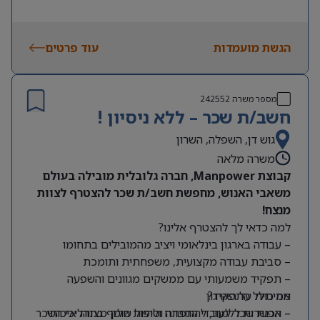
הגשת מועמדות
עוד פרטים
מספר משרה
242552
חשב/ת שכר – ללא ניסיון !
גוש דן, השפלה, השרון
משרה מלאה
קבוצת Manpower, חברה גלובלית מובילה בעולם
משאבי האנוש, מחפשת חשב/ת שכר להצטרף לצוות
מנצח!
למה כדאי לך להצטרף אלינו?
– עבודה בארגון בינלאומי ויציב מהמובילים בתחומו
– סביבת עבודה מקצועית, משפחתית ותומכת
– תפקיד משמעותי עם ממשקים מגוונים והשפעה
מה כולל התפקיד?
אמיתית על הארגון
– אפשרות ללמוד, להתפתח ולהיות חלק מצוות איכותי
– הכנת שכר לעובדי החברה וטיפול שוטף בתהליכי השכר