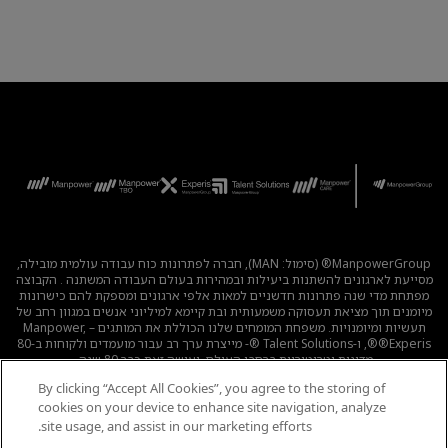
ManpowerGroup® (סימול: MAN), חברה לפתרונות כוח עבודה עולמית מובילה,
מסייעת לארגונים להשתנות ביעילות ובמהירות בעולם העבודה המשתנה . הקבוצה
מפתחת מדי שנה פתרונות חדשניים למאות אלפי ארגונים ומספקת להם כישרונות
מיומנים תוך מציאת תעסוקה משמעותית ובת קיימא למיליוני אנשים במגוון רחב של
תעשיות ומיומנויות. משפחת המומחים שלנו הכוללת את המותגים – Manpower,
®Experis®, ו-Talent Solutions ®- מייצרת ערך רב עבור מועמדים ולקוחות ב-80
מדינות וטריטוריות ברחבי העולם, ועושה זאת כבר 80 שנה.
By clicking “Accept All Cookies”, you agree to the storing of
לכל המשרות
|
מדיניות הפרטיות
|
תנאי השימוש
|
נגישות
|
cookies on your device to enhance site navigation, analyze
קוד אתי
|
מדיניות Cookie
site usage, and assist in our marketing efforts.