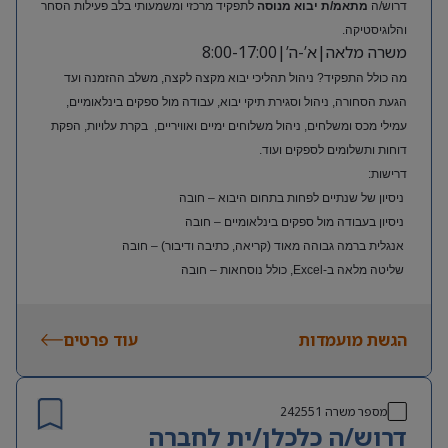
דרוש/ה
מתאמ/ת יבוא מנוסה
לתפקיד מרכזי ומשמעותי בלב פעילות הסחר
והלוגיסטיקה.
משרה מלאה|א’-ה’|8:00-17:00
מה כולל התפקיד? ניהול תהליכי יבוא מקצה לקצה, משלב ההזמנה ועד
הגעת הסחורה, ניהול וסגירת תיקי יבוא, עבודה מול ספקים בינלאומיים,
עמילי מכס ומשלחים, ניהול משלוחים ימיים ואוויריים, בקרת עלויות, הפקת
דוחות ותשלומים לספקים ועוד.
דרישות:
ניסיון של שנתיים לפחות בתחום היבוא – חובה
ניסיון בעבודה מול ספקים בינלאומיים – חובה
אנגלית ברמה גבוהה מאוד (קריאה, כתיבה ודיבור) – חובה
שליטה מלאה ב-Excel, כולל נוסחאות – חובה
ניסיון בעולם האופנה או הריטייל – יתרון משמעותי
הגשת מועמדות
עוד פרטים
מספר משרה
242551
דרוש/ה כלכלן/ית לחברה