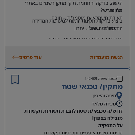
הגשה, בדיקה והחתמת תיקי מתקן רשמיים באתרי
הלקוח
.
מה נדרש?
תעודת חשמלאי/ת מוסמך/ת
–
חובה
ביצוע בדיקות תקינות יזומות למערכות המדידה
והתקשורת בשטח
.
הנדסאי/ת חשמל
–
יתרון
ידע במערכות מונים ומחשבים
–
יתרון
יכולת עמידה בלחץ ונכונות לעבודה מאומצת
הגשת מועמדות
עוד פרטים
היקף משרה:
משרה מלאה | ימים: א’-ה’ | שעות: 8:00–17:00
תנאים:
מספר משרה
242489
רכב צמוד וטלפון סלולרי
מתקין/ טכנאי שטח
שכר גבוה
חיפה והצפון
משרה מלאה
מיקום: קדימה צורן
דרוש/ה טכנאי/ת שטח לחברת תשתיות תקשורת
מובילה בצפון!
על התפקיד:
פריסת סיבים אופטיים ותשתיות תקשורת