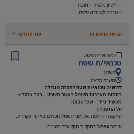
– רישיון מלגזה – חובה
– נכונות לעבודה פיזית
– נכונות להגעה עצמאית
היקף משרה:
הגשת מועמדות
עוד פרטים
משרה מלאה | ימים א-ה | 6:30-15:30
תנאים:
שכר גבוה
מספר משרה
242458
קרן השתלמות ובונוסים
טכנאי/ת שטח
עובד חברה מהיום הראשון
מיקום: חדרה
השרון
משרה מלאה
דרוש/ה טכנאי/ת שטח לחברה מובילה
בתחום
מערכות חשמל באזור השרון – רכב צמוד +
מכשיר נייד + שכר גבוה!
על התפקיד:
התקנה והחלפה של מוני חשמל חכמים באתרי לקוחות
.
איתור וטיפול בתקלות תקשורת במונים
.