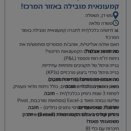
קמעונאית מובילה באזור המרכז!
גוש דן, השפלה
משרה מלאה
📊 דרוש/ה כלכלן/ית לחברה קמעונאית מובילה באזור
המרכז!
האם את/ה אנליטי/ת, אוהב/ת מספרים ומחפש/ת את
מה תעשו אצלנו?
האתגר הבא בעולם הקמעונאות הדינמי?
ניתוח דו”ח רווח והפסד (P&L).
בנייה וניהול של תקציבים ותחזיות עתידיות.
בנייה וניהול מדדי ביצוע מרכזיים (KPIs).
מה אנחנו מחפשים? (דרישות חובה)
ניתוח הוצאות והתחשבנות מול ספקים.
תואר ראשון בכלכלה –
חובה
.
ביצוע ניתוחים כלכליים שוטפים, כולל ניתוח מלאי מעמיק.
לפחות 3 שנות ניסיון ככלכלן/ית –
חובה
.
שליטה גבוהה מאוד ב-Excel (נוסחאות מורכבות, Pivot
Tables, עבודה עם בסיסי נתונים גדולים) –
יתרונות משמעותיים:
חובה
.
יכולת אנליטית גבוהה מאוד ויכולת למידה עצמאית.
ניסיון קודם בעולם הקמעונאות (Retail) – יתרון
משמעותי מאוד!
היכרות עם כלי BI.