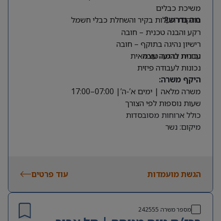
משיכת כבלים
התקנת תעלות בקיר והשחלת כבלי חשמל
מה נדרש?
רקע והבנה טכנית – חובה
רישיון נהיגה בתוקף – חובה
עברית ברמה טובה
נכונות להגעה עצמאית
נכונות לעבודה פיזית
היקף משרה:
משרה מלאה | ימים א’-ה’| 07:00–17:00
שעות נוספות לפי הצורך
כולל ארוחות מסובסדות
מיקום: נשר
הגשת מועמדות
עוד פרטים
מספר משרה
242555