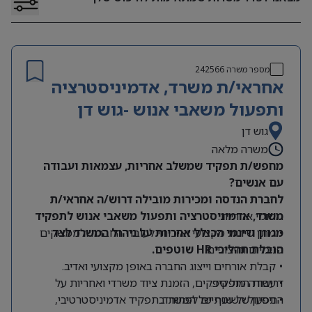
מספר משרה
242566
אחראי/ת משרד, אדמיניסטרציה
ותפעול משאבי אנוש -גוש דן
גוש דן
משרה מלאה
מחפש/ת תפקיד שמשלב אחריות, עצמאות ועבודה
עם אנשים?
לחברת הנדסה ומכירות מובילה דרוש/ה אחראי/ת
תחומי אחריות:
משרד, אדמיניסטרציה ותפעול משאבי אנוש לתפקיד
מגוון ודינמי הכולל אחריות על ניהול המשרד לצד
• מתן שירות מקצועי ואיכותי לעובדי החברה ולממשקים
הובלת תהליכי HR שוטפים.
פנימיים וחיצוניים.
• קבלת אורחים וייצוג החברה באופן מקצועי ואדיב.
דרישות התפקיד:
• עבודה מול ספקים, הזמנת ציוד משרדי ואחריות על
התפעול השוטף של המשרד.
• ניסיון של שנתיים לפחות בתפקיד אדמיניסטרטיבי,