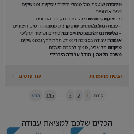
ומנוסה
– עבודה שוטפת מול מנהלי יחידות עסקיות וממשקים
פנים ארגוניים
מה אנחנו מחפשים?
– ביצוע בקרות שכר והבטחת תקינות הנתונים
– תעודת חשב/ת שכר מוסמך/ת – חובה
– עבודה מול חברות ביטוח, קרנות פנסיה וגורמים חיצוניים
– שליטה גבוהה באקסל – חובה
– הטמעת תהליכים, שינויים רגולטוריים ושיפור תהליכי
עבודה
– יכולת עבודה בסביבה דינמית, תחת לחץ ובממשקים
מרובים
מיקום:
תל אביב, סמוך לרכבת השלום
משרה מלאה | מודל עבודה היברידי
הגשת מועמדות
עוד פרטים
קודם
1
2
3
...
116
הבא
הכלים שלכם למציאת עבודה