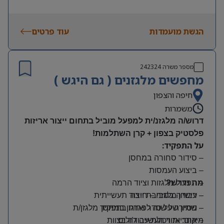
הגשת מועמדות
עוד פרטים
מספר משרה
242324
מחפשים מלגזנים ( גם היגש )
חיפה והצפון
משמרות
דרוש/ה מלגזנ/ית למפעל מוביל בתחום ייצור אריזות
פלסטיק בצפון + קרן השתלמות!
על התפקיד:
– סידור סחורה במחסן
– ביצוע העמסות
מה נדרש?
– תפעול מלגזות וציוד הרמה
– רישיון מלגזה – חובה
– עבודה בסביבת ייצור תעשייתית
– שמירה על סדר וארגון במחסן
– ניסיון של שנה לפחות בתפקיד מלגזן/ת
מיקום: אזור תעשייה ג’וליס
– אחריות ויכולת עבודה בצוות