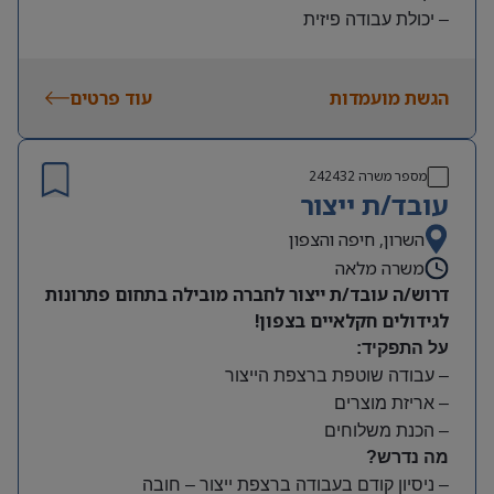
– יכולת עבודה פיזית
– נכונות להגעה עצמאית
היקף משרה:
הגשת מועמדות
עוד פרטים
משמרות:
בוקר 7:00-15:00 | צהריים 15:00-23:00 | לילה 23:00-
7:00
מספר משרה
242432
שעות נוספות לפי צורך
עובד/ת ייצור
תנאים:
סיבוס
השרון, חיפה והצפון
קרן השתלמות
משרה מלאה
דרוש/ה עובד/ת ייצור לחברה מובילה בתחום פתרונות
לגידולים חקלאיים בצפון!
על התפקיד:
– עבודה שוטפת ברצפת הייצור
– אריזת מוצרים
– הכנת משלוחים
מה נדרש?
– ניסיון קודם בעבודה ברצפת ייצור – חובה