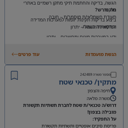
הגשה, בדיקה והחתמת תיקי מתקן רשמיים באתרי
הלקוח
.
מה נדרש?
תעודת חשמלאי/ת מוסמך/ת
–
חובה
ביצוע בדיקות תקינות יזומות למערכות המדידה
והתקשורת בשטח
.
הנדסאי/ת חשמל
–
יתרון
ידע במערכות מונים ומחשבים
–
יתרון
יכולת עמידה בלחץ ונכונות לעבודה מאומצת
הגשת מועמדות
עוד פרטים
היקף משרה:
משרה מלאה | ימים: א’-ה’ | שעות: 8:00–17:00
תנאים:
מספר משרה
242489
רכב צמוד וטלפון סלולרי
מתקין/ טכנאי שטח
שכר גבוה
חיפה והצפון
משרה מלאה
מיקום: קדימה צורן
דרוש/ה טכנאי/ת שטח לחברת תשתיות תקשורת
מובילה בצפון!
על התפקיד:
פריסת סיבים אופטיים ותשתיות תקשורת