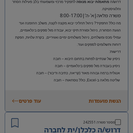
דרוש/ה
מתאמ/ת יבוא מנוסה
לתפקיד מרכזי ומשמעותי בלב פעילות הסחר
והלוגיסטיקה.
משרה מלאה|א’-ה’|8:00-17:00
מה כולל התפקיד? ניהול תהליכי יבוא מקצה לקצה, משלב ההזמנה ועד
הגעת הסחורה, ניהול וסגירת תיקי יבוא, עבודה מול ספקים בינלאומיים,
עמילי מכס ומשלחים, ניהול משלוחים ימיים ואוויריים, בקרת עלויות, הפקת
דוחות ותשלומים לספקים ועוד.
דרישות:
ניסיון של שנתיים לפחות בתחום היבוא – חובה
ניסיון בעבודה מול ספקים בינלאומיים – חובה
אנגלית ברמה גבוהה מאוד (קריאה, כתיבה ודיבור) – חובה
שליטה מלאה ב-Excel, כולל נוסחאות – חובה
ניסיון בעולם האופנה או הריטייל – יתרון משמעותי
הגשת מועמדות
עוד פרטים
מספר משרה
242551
דרוש/ה כלכלן/ית לחברה