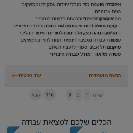
ומנוסה
– עבודה שוטפת מול מנהלי יחידות עסקיות וממשקים
פנים ארגוניים
מה אנחנו מחפשים?
– ביצוע בקרות שכר והבטחת תקינות הנתונים
– תעודת חשב/ת שכר מוסמך/ת – חובה
– עבודה מול חברות ביטוח, קרנות פנסיה וגורמים חיצוניים
– שליטה גבוהה באקסל – חובה
– הטמעת תהליכים, שינויים רגולטוריים ושיפור תהליכי
עבודה
– יכולת עבודה בסביבה דינמית, תחת לחץ ובממשקים
מרובים
מיקום:
תל אביב, סמוך לרכבת השלום
משרה מלאה | מודל עבודה היברידי
הגשת מועמדות
עוד פרטים
קודם
1
2
3
...
116
הבא
הכלים שלכם למציאת עבודה