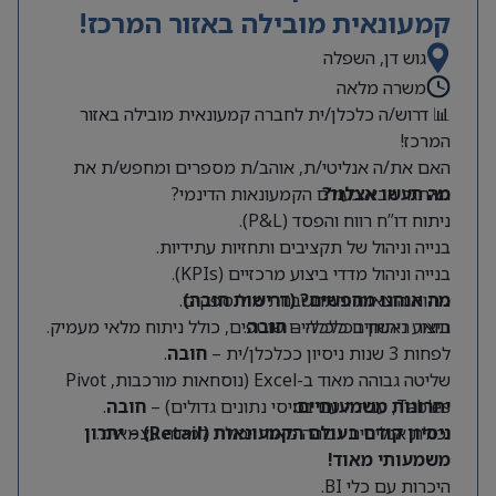
קמעונאית מובילה באזור המרכז!
גוש דן, השפלה
משרה מלאה
📊 דרוש/ה כלכלן/ית לחברה קמעונאית מובילה באזור
המרכז!
האם את/ה אנליטי/ת, אוהב/ת מספרים ומחפש/ת את
מה תעשו אצלנו?
האתגר הבא בעולם הקמעונאות הדינמי?
ניתוח דו”ח רווח והפסד (P&L).
בנייה וניהול של תקציבים ותחזיות עתידיות.
בנייה וניהול מדדי ביצוע מרכזיים (KPIs).
מה אנחנו מחפשים? (דרישות חובה)
ניתוח הוצאות והתחשבנות מול ספקים.
תואר ראשון בכלכלה –
חובה
.
ביצוע ניתוחים כלכליים שוטפים, כולל ניתוח מלאי מעמיק.
לפחות 3 שנות ניסיון ככלכלן/ית –
חובה
.
שליטה גבוהה מאוד ב-Excel (נוסחאות מורכבות, Pivot
Tables, עבודה עם בסיסי נתונים גדולים) –
יתרונות משמעותיים:
חובה
.
יכולת אנליטית גבוהה מאוד ויכולת למידה עצמאית.
ניסיון קודם בעולם הקמעונאות (Retail) – יתרון
משמעותי מאוד!
היכרות עם כלי BI.