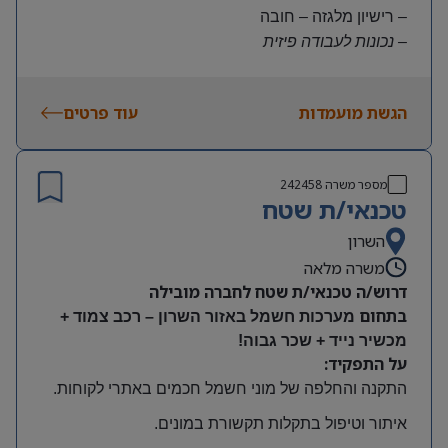
– רישיון מלגזה – חובה
– נכונות לעבודה פיזית
– נכונות להגעה עצמאית
היקף משרה:
הגשת מועמדות
עוד פרטים
משרה מלאה | ימים א-ה | 6:30-15:30
תנאים:
שכר גבוה
מספר משרה
242458
קרן השתלמות ובונוסים
טכנאי/ת שטח
עובד חברה מהיום הראשון
מיקום: חדרה
השרון
משרה מלאה
דרוש/ה טכנאי/ת שטח לחברה מובילה
בתחום
מערכות חשמל באזור השרון – רכב צמוד +
מכשיר נייד + שכר גבוה!
על התפקיד:
התקנה והחלפה של מוני חשמל חכמים באתרי לקוחות
.
איתור וטיפול בתקלות תקשורת במונים
.