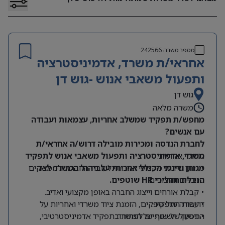
מספר משרה
242566
אחראי/ת משרד, אדמיניסטרציה
ותפעול משאבי אנוש -גוש דן
גוש דן
משרה מלאה
מחפש/ת תפקיד שמשלב אחריות, עצמאות ועבודה
עם אנשים?
לחברת הנדסה ומכירות מובילה דרוש/ה אחראי/ת
תחומי אחריות:
משרד, אדמיניסטרציה ותפעול משאבי אנוש לתפקיד
מגוון ודינמי הכולל אחריות על ניהול המשרד לצד
• מתן שירות מקצועי ואיכותי לעובדי החברה ולממשקים
הובלת תהליכי HR שוטפים.
פנימיים וחיצוניים.
• קבלת אורחים וייצוג החברה באופן מקצועי ואדיב.
דרישות התפקיד:
• עבודה מול ספקים, הזמנת ציוד משרדי ואחריות על
התפעול השוטף של המשרד.
• ניסיון של שנתיים לפחות בתפקיד אדמיניסטרטיבי,