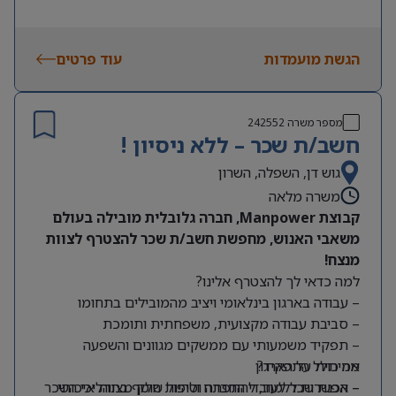
הגשת מועמדות
עוד פרטים
מספר משרה
242552
חשב/ת שכר – ללא ניסיון !
גוש דן, השפלה, השרון
משרה מלאה
קבוצת Manpower, חברה גלובלית מובילה בעולם
משאבי האנוש, מחפשת חשב/ת שכר להצטרף לצוות
מנצח!
למה כדאי לך להצטרף אלינו?
– עבודה בארגון בינלאומי ויציב מהמובילים בתחומו
– סביבת עבודה מקצועית, משפחתית ותומכת
– תפקיד משמעותי עם ממשקים מגוונים והשפעה
מה כולל התפקיד?
אמיתית על הארגון
– אפשרות ללמוד, להתפתח ולהיות חלק מצוות איכותי
– הכנת שכר לעובדי החברה וטיפול שוטף בתהליכי השכר