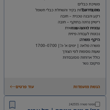
משיכת כבלים
התקנת תעלות בקיר והשחלת כבלי חשמל
מה נדרש?
רקע והבנה טכנית – חובה
רישיון נהיגה בתוקף – חובה
עברית ברמה טובה
נכונות להגעה עצמאית
נכונות לעבודה פיזית
היקף משרה:
משרה מלאה | ימים א’-ה’| 07:00–17:00
שעות נוספות לפי הצורך
כולל ארוחות מסובסדות
מיקום: נשר
הגשת מועמדות
עוד פרטים
מספר משרה
242555