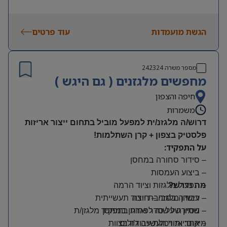
הגשת מועמדות
עוד פרטים
מספר משרה
242324
מחפשים מלגזנים ( גם היגש )
חיפה והצפון
משמרות
דרוש/ה מלגזנ/ית למפעל מוביל בתחום ייצור אריזות
פלסטיק בצפון + קרן השתלמות!
על התפקיד:
– סידור סחורה במחסן
– ביצוע העמסות
מה נדרש?
– תפעול מלגזות וציוד הרמה
– רישיון מלגזה – חובה
– עבודה בסביבת ייצור תעשייתית
– שמירה על סדר וארגון במחסן
– ניסיון של שנה לפחות בתפקיד מלגזן/ת
מיקום: אזור תעשייה ג’וליס
– אחריות ויכולת עבודה בצוות