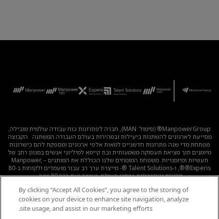
ManpowerGroup® (סימול: MAN), חברה לפתרונות כוח עבודה עולמית מובילה,
מסייעת לארגונים להשתנות ביעילות ובמהירות בעולם העבודה המשתנה . הקבוצה
מפתחת מדי שנה פתרונות חדשניים למאות אלפי ארגונים ומספקת להם כישרונות
מיומנים תוך מציאת תעסוקה משמעותית ובת קיימא למיליוני אנשים במגוון רחב של
תעשיות ומיומנויות. משפחת המומחים שלנו הכוללת את המותגים – Manpower,
®Experis®, ו-Talent Solutions ®- מייצרת ערך רב עבור מועמדים ולקוחות ב-80
מדינות וטריטוריות ברחבי העולם, ועושה זאת כבר 80 שנה.
By clicking “Accept All Cookies”, you agree to the storing of
לכל המשרות
|
מדיניות הפרטיות
|
תנאי השימוש
|
נגישות
|
cookies on your device to enhance site navigation, analyze
קוד אתי
|
מדיניות Cookie
site usage, and assist in our marketing efforts.