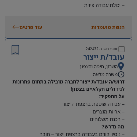
– יכולת עבודה פיזית
– נכונות להגעה עצמאית
היקף משרה:
הגשת מועמדות
עוד פרטים
משמרות:
בוקר 7:00-15:00 | צהריים 15:00-23:00 | לילה 23:00-
7:00
מספר משרה
242432
שעות נוספות לפי צורך
עובד/ת ייצור
תנאים:
סיבוס
השרון, חיפה והצפון
קרן השתלמות
משרה מלאה
דרוש/ה עובד/ת ייצור לחברה מובילה בתחום פתרונות
לגידולים חקלאיים בצפון!
על התפקיד:
– עבודה שוטפת ברצפת הייצור
– אריזת מוצרים
– הכנת משלוחים
מה נדרש?
– ניסיון קודם בעבודה ברצפת ייצור – חובה