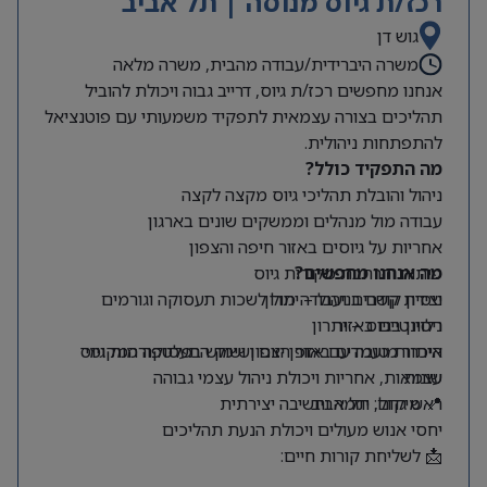
רכז/ת גיוס מנוסה | תל אביב
גוש דן
משרה היברידית/עבודה מהבית, משרה מלאה
אנחנו מחפשים רכז/ת גיוס, דרייב גבוה ויכולת להוביל
תהליכים בצורה עצמאית לתפקיד משמעותי עם פוטנציאל
להתפתחות ניהולית.
מה התפקיד כולל?
ניהול והובלת תהליכי גיוס מקצה לקצה
עבודה מול מנהלים וממשקים שונים בארגון
אחריות על גיוסים באזור חיפה והצפון
מה אנחנו מחפשים?
פיתוח והרחבת מקורות גיוס
ניסיון קודם בניהול – יתרון
יצירת קשרים ועבודה מול לשכות תעסוקה וגורמים
רלוונטיים באזור
ניסיון בגיוס – יתרון
היכרות טובה עם אזור הצפון ושוק התעסוקה המקומי
איתור מועמדים באופן יזום ושימוש בפלטפורמות גיוס
שונות
עצמאות, אחריות ויכולת ניהול עצמי גבוהה
📍 מיקום: תל אביב
ראש גדול, יוזמה וחשיבה יצירתית
יחסי אנוש מעולים ויכולת הנעת תהליכים
📩 לשליחת קורות חיים: