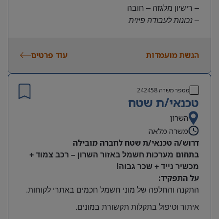
– רישיון מלגזה – חובה
– נכונות לעבודה פיזית
– נכונות להגעה עצמאית
היקף משרה:
הגשת מועמדות
עוד פרטים
משרה מלאה | ימים א-ה | 6:30-15:30
תנאים:
שכר גבוה
מספר משרה
242458
קרן השתלמות ובונוסים
טכנאי/ת שטח
עובד חברה מהיום הראשון
מיקום: חדרה
השרון
משרה מלאה
דרוש/ה טכנאי/ת שטח לחברה מובילה
בתחום
מערכות חשמל באזור השרון – רכב צמוד +
מכשיר נייד + שכר גבוה!
על התפקיד:
התקנה והחלפה של מוני חשמל חכמים באתרי לקוחות
.
איתור וטיפול בתקלות תקשורת במונים
.