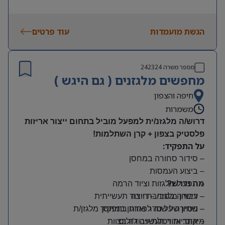
הגשת מועמדות
עוד פרטים
מספר משרה
242324
מחפשים מלגזנים ( גם היגש )
חיפה והצפון
משמרות
דרוש/ה מלגזנ/ית למפעל מוביל בתחום ייצור אריזות
פלסטיק בצפון + קרן השתלמות!
על התפקיד:
– סידור סחורה במחסן
– ביצוע העמסות
מה נדרש?
– תפעול מלגזות וציוד הרמה
– רישיון מלגזה – חובה
– עבודה בסביבת ייצור תעשייתית
– שמירה על סדר וארגון במחסן
– ניסיון של שנה לפחות בתפקיד מלגזן/ת
מיקום: אזור תעשייה ג’וליס
– אחריות ויכולת עבודה בצוות