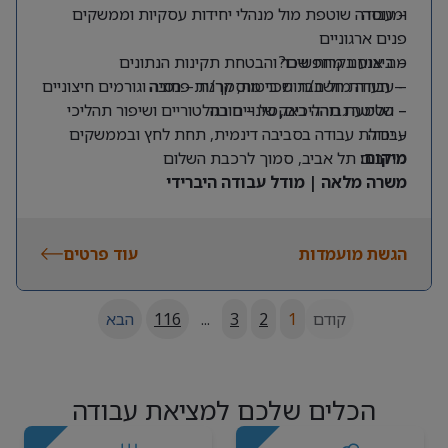
ומנוסה
– עבודה שוטפת מול מנהלי יחידות עסקיות וממשקים
פנים ארגוניים
מה אנחנו מחפשים?
– ביצוע בקרות שכר והבטחת תקינות הנתונים
– תעודת חשב/ת שכר מוסמך/ת – חובה
– עבודה מול חברות ביטוח, קרנות פנסיה וגורמים חיצוניים
– שליטה גבוהה באקסל – חובה
– הטמעת תהליכים, שינויים רגולטוריים ושיפור תהליכי
עבודה
– יכולת עבודה בסביבה דינמית, תחת לחץ ובממשקים
מרובים
מיקום:
תל אביב, סמוך לרכבת השלום
משרה מלאה | מודל עבודה היברידי
הגשת מועמדות
עוד פרטים
קודם
1
2
3
...
116
הבא
הכלים שלכם למציאת עבודה