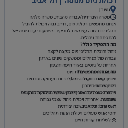
רכז/ת גיוס מנוסה | תל אביב
גוש דן
משרה היברידית/עבודה מהבית, משרה מלאה
אנחנו מחפשים רכז/ת גיוס, דרייב גבוה ויכולת להוביל
תהליכים בצורה עצמאית לתפקיד משמעותי עם פוטנציאל
להתפתחות ניהולית.
מה התפקיד כולל?
ניהול והובלת תהליכי גיוס מקצה לקצה
עבודה מול מנהלים וממשקים שונים בארגון
אחריות על גיוסים באזור חיפה והצפון
מה אנחנו מחפשים?
פיתוח והרחבת מקורות גיוס
ניסיון קודם בניהול – יתרון
יצירת קשרים ועבודה מול לשכות תעסוקה וגורמים
רלוונטיים באזור
ניסיון בגיוס – יתרון
היכרות טובה עם אזור הצפון ושוק התעסוקה המקומי
איתור מועמדים באופן יזום ושימוש בפלטפורמות גיוס
שונות
עצמאות, אחריות ויכולת ניהול עצמי גבוהה
📍 מיקום: תל אביב
ראש גדול, יוזמה וחשיבה יצירתית
יחסי אנוש מעולים ויכולת הנעת תהליכים
📩 לשליחת קורות חיים: