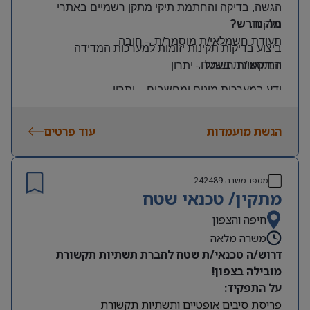
הגשה, בדיקה והחתמת תיקי מתקן רשמיים באתרי
הלקוח
.
מה נדרש?
תעודת חשמלאי/ת מוסמך/ת
–
חובה
ביצוע בדיקות תקינות יזומות למערכות המדידה
והתקשורת בשטח
.
הנדסאי/ת חשמל
–
יתרון
ידע במערכות מונים ומחשבים
–
יתרון
יכולת עמידה בלחץ ונכונות לעבודה מאומצת
הגשת מועמדות
עוד פרטים
היקף משרה:
משרה מלאה | ימים: א’-ה’ | שעות: 8:00–17:00
תנאים:
מספר משרה
242489
רכב צמוד וטלפון סלולרי
מתקין/ טכנאי שטח
שכר גבוה
חיפה והצפון
משרה מלאה
מיקום: קדימה צורן
דרוש/ה טכנאי/ת שטח לחברת תשתיות תקשורת
מובילה בצפון!
על התפקיד:
פריסת סיבים אופטיים ותשתיות תקשורת