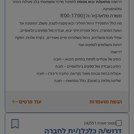
דרוש/ה
מתאמ/ת יבוא מנוסה
לתפקיד מרכזי ומשמעותי בלב פעילות הסחר
והלוגיסטיקה.
משרה מלאה|א’-ה’|8:00-17:00
מה כולל התפקיד? ניהול תהליכי יבוא מקצה לקצה, משלב ההזמנה ועד
הגעת הסחורה, ניהול וסגירת תיקי יבוא, עבודה מול ספקים בינלאומיים,
עמילי מכס ומשלחים, ניהול משלוחים ימיים ואוויריים, בקרת עלויות, הפקת
דוחות ותשלומים לספקים ועוד.
דרישות:
ניסיון של שנתיים לפחות בתחום היבוא – חובה
ניסיון בעבודה מול ספקים בינלאומיים – חובה
אנגלית ברמה גבוהה מאוד (קריאה, כתיבה ודיבור) – חובה
שליטה מלאה ב-Excel, כולל נוסחאות – חובה
ניסיון בעולם האופנה או הריטייל – יתרון משמעותי
הגשת מועמדות
עוד פרטים
מספר משרה
242551
דרוש/ה כלכלן/ית לחברה