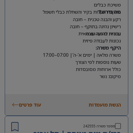
משיכת כבלים
התקנת תעלות בקיר והשחלת כבלי חשמל
מה נדרש?
רקע והבנה טכנית – חובה
רישיון נהיגה בתוקף – חובה
עברית ברמה טובה
נכונות להגעה עצמאית
נכונות לעבודה פיזית
היקף משרה:
משרה מלאה | ימים א’-ה’| 07:00–17:00
שעות נוספות לפי הצורך
כולל ארוחות מסובסדות
מיקום: נשר
הגשת מועמדות
עוד פרטים
מספר משרה
242555