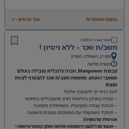
הגשת מועמדות
עוד פרטים
מספר משרה
242552
חשב/ת שכר – ללא ניסיון !
גוש דן, השפלה, השרון
משרה מלאה
קבוצת Manpower, חברה גלובלית מובילה בעולם
משאבי האנוש, מחפשת חשב/ת שכר להצטרף לצוות
מנצח!
למה כדאי לך להצטרף אלינו?
– עבודה בארגון בינלאומי ויציב מהמובילים בתחומו
– סביבת עבודה מקצועית, משפחתית ותומכת
– תפקיד משמעותי עם ממשקים מגוונים והשפעה
מה כולל התפקיד?
אמיתית על הארגון
– אפשרות ללמוד, להתפתח ולהיות חלק מצוות איכותי
– הכנת שכר לעובדי החברה וטיפול שוטף בתהליכי השכר