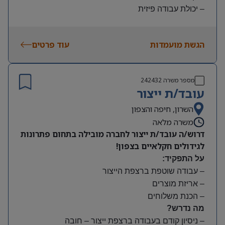
– יכולת עבודה פיזית
– נכונות להגעה עצמאית
היקף משרה:
הגשת מועמדות
עוד פרטים
משמרות:
בוקר 7:00-15:00 | צהריים 15:00-23:00 | לילה 23:00-
7:00
מספר משרה
242432
שעות נוספות לפי צורך
עובד/ת ייצור
תנאים:
סיבוס
השרון, חיפה והצפון
קרן השתלמות
משרה מלאה
דרוש/ה עובד/ת ייצור לחברה מובילה בתחום פתרונות
לגידולים חקלאיים בצפון!
על התפקיד:
– עבודה שוטפת ברצפת הייצור
– אריזת מוצרים
– הכנת משלוחים
מה נדרש?
– ניסיון קודם בעבודה ברצפת ייצור – חובה