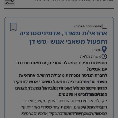
מספר משרה
242566
אחראי/ת משרד, אדמיניסטרציה
ותפעול משאבי אנוש -גוש דן
גוש דן
משרה מלאה
מחפש/ת תפקיד שמשלב אחריות, עצמאות ועבודה
עם אנשים?
לחברת הנדסה ומכירות מובילה דרוש/ה אחראי/ת
תחומי אחריות:
משרד, אדמיניסטרציה ותפעול משאבי אנוש לתפקיד
מגוון ודינמי הכולל אחריות על ניהול המשרד לצד
• מתן שירות מקצועי ואיכותי לעובדי החברה ולממשקים
הובלת תהליכי HR שוטפים.
פנימיים וחיצוניים.
• קבלת אורחים וייצוג החברה באופן מקצועי ואדיב.
דרישות התפקיד:
• עבודה מול ספקים, הזמנת ציוד משרדי ואחריות על
התפעול השוטף של המשרד.
• ניסיון של שנתיים לפחות בתפקיד אדמיניסטרטיבי,