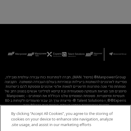
ManpowerGroup® (סימול: MAN), חברה לפתרונות כוח עבודה עולמית מובילה,
מסייעת לארגונים להשתנות ביעילות ובמהירות בעולם העבודה המשתנה . הקבוצה
מפתחת מדי שנה פתרונות חדשניים למאות אלפי ארגונים ומספקת להם כישרונות
מיומנים תוך מציאת תעסוקה משמעותית ובת קיימא למיליוני אנשים במגוון רחב של
תעשיות ומיומנויות. משפחת המומחים שלנו הכוללת את המותגים – Manpower,
®Experis®, ו-Talent Solutions ®- מייצרת ערך רב עבור מועמדים ולקוחות ב-80
מדינות וטריטוריות ברחבי העולם, ועושה זאת כבר 80 שנה.
By clicking “Accept All Cookies”, you agree to the storing of
לכל המשרות
|
מדיניות הפרטיות
|
תנאי השימוש
|
נגישות
|
cookies on your device to enhance site navigation, analyze
קוד אתי
|
מדיניות Cookie
site usage, and assist in our marketing efforts.