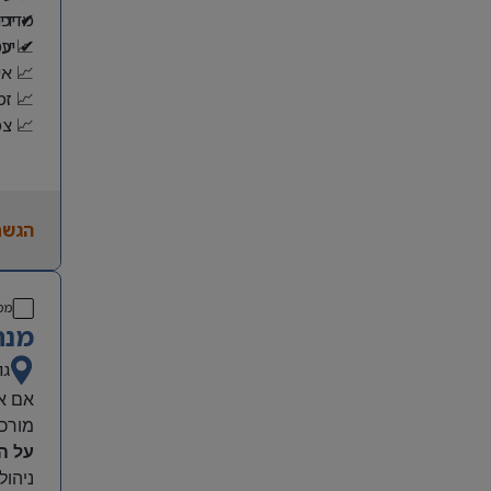
מדדי 
✔ יכו
📈 עמ
✔ יכו
📈 אי
📈 זמ
📈 צמ
הגשת
מס
מנה
גו
אם את
מורכב
על ה
ניהול