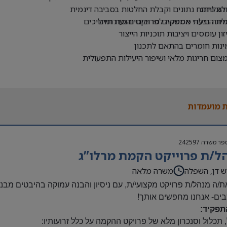
הצלחה:
לת ניתוח נתונים וקבלת החלטות בסביבה דינמית
ידה ביעדי אספקה לפרויקטים סדרתיים
לת הובלת ממשקים מרובים והנעת תהליכים
זון עומסים ויציבות תוכניות הייצור
ינות חומרים בהתאם לתכנון
צום חריגות מלאי ושיפור היעילות התפעולית
 מועמדות
פר משרה
242597
ל/ת פרוייקט הקמת מרלו”ג
ש דן, השפלה
משרה מלאה
/ה מנהל/ת פרויקט מקצועי/ת, עם ניסיון והבנה עמוקה בהיבטים מבניי
ים- אנחנו מחפשים אותך!
תפקיד:
, תכלול וסנכרון מלא של פרויקט ההקמה על כלל זרועותיו
: