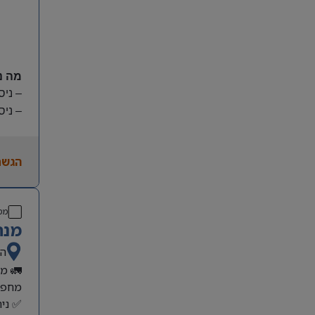
מה נ
– ניס
–
ניס
–
ניס
–
שלי
הגשת
–
יכו
מס
מנה
הש
🚛 מנ
מחפש/
✅ ניה