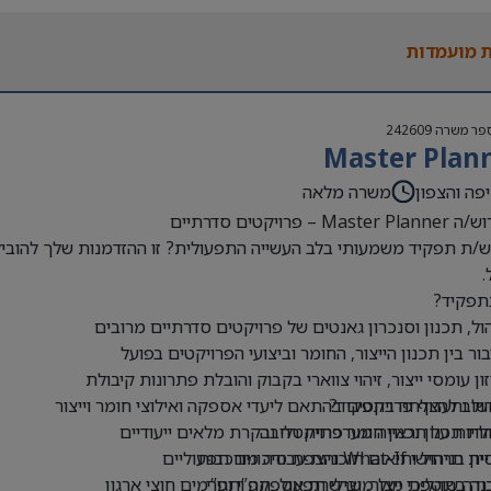
ן בסביבה רגולטורית מחמירה – חובה.
 מול ספקים ושותפים עסקיים בארץ ובחו”ל.
 מועמדות
 תהליכי התייעלות, בקרה ושיפור ביצועים.
ן מענפי הפארמה, המדיקל, מוצרי הצריכה או תחומים רגולטוריים דומים 
ן בניהול מפעל או רקע תעשייתי משמעותי – חובה
ת ברמה גבוהה מאוד – חובה.
פר משרה
242609
Master Plan
פה והצפון
משרה מלאה
Mast – פרויקטים סדרתיים
ת תפקיד משמעותי בלב העשייה התפעולית? זו ההזדמנות שלך להוביל א
.
תפקיד?
ול, תכנון וסנכרון גאנטים של פרויקטים סדרתיים מרובים
ור בין תכנון הייצור, החומר וביצועי הפרויקטים בפועל
ון עומסי ייצור, זיהוי צווארי בקבוק והובלת פתרונות קיבולת
שוב להצלחה בתפקיד?
ול ותעדוף פרויקטים בהתאם ליעדי אספקה ואילוצי חומר וייצור
לת תכנון וראייה מערכתית רחבה
יות על תכנון חומר פרויקטלי ובקרת מלאים ייעודיים
י What-If והצפת סיכונים תפעוליים
יון בניהול ותיאום תוכניות עבודה מורכבות
ה בתהליכי ייצור, שרשרת אספקה ותפ”י
דה שוטפת מול מובילי תפעול, תפ”י וגורמים חוצי ארגון