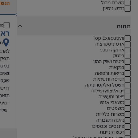
משרת ניהול
הגשת
נדרש ניסיון
תחום
מס
ראש
Top Executive
גו
אדמיניסטרציה
אחזקה וטכני
לארגו
ביוטק
תפקיד
ביטוח ושוק ההון
במסגר
בנקאות
א-ה 07:00-16:00
בונים
בריאות ורפואה
הנדסה ותשתיות
שכר – 55 
מעקב 
חשמל ואלקטרוניקה
דרישו
ייבוא/יצוא ושילוח
תואר 
ייצור ותעשייה
משאבי אנוש
· מינ
משפטים
· שליטה ביישומי office
משרות כלליות
נהיגה ותעבורה
פיננסים וכספים
רכש וקניינות
שיווק ניהול מכירות ודיגיטל