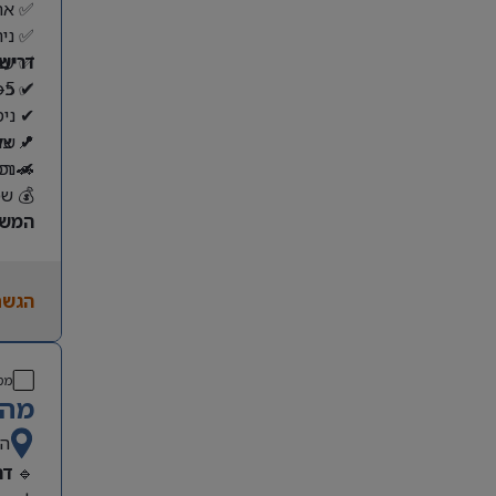
✅ אחר
✅ ניה
דרישו
✅ עבו
✔ 3-5 שנות ניסיון בניהול לוגיסטי
✅ כפי
✔ ניס
✔ שליטה ב
📍 צו
🚗 רכ
✔ נכו
💰 שכר ע
המשר
הגשת
מס
מהנ
ה
🔹
דר