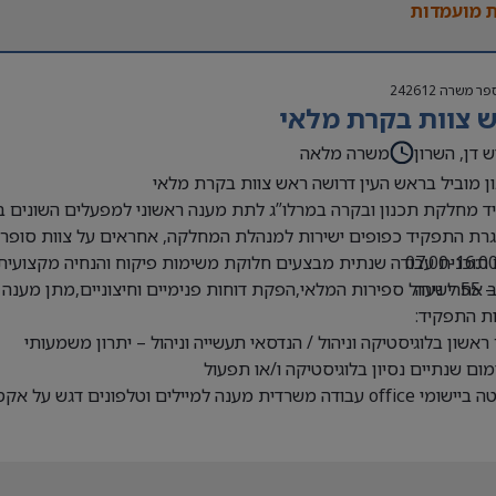
 מועמדות
פר משרה
242612
 צוות בקרת מלאי
ש דן, השרון
משרה מלאה
ן מוביל בראש העין דרושה ראש צוות בקרת מלאי
 מחלקת תכנון ובקרה במרלו”ג לתת מענה ראשוני למפעלים השונים בת
ת התפקיד כפופים ישירות למנהלת המחלקה, אחראים על צוות סופרי 
 תוכנית עבודה שנתית מבצעים חלוקת משימות פיקוח והנחיה מקצועית 
לשעה
אחרי ניהול ספירות המלאי,הפקת דוחות פנימיים וחיצוניים,מתן מענה וט
ת התפקיד:
ראשון בלוגיסטיקה וניהול / הנדסאי תעשייה וניהול – יתרון משמעותי
ימום שנתיים נסיון בלוגיסטיקה ו/או תפעול
 עבודה משרדית מענה למיילים וטלפונים דגש על אקסל !