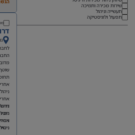
הגשת
שירות מכירה ותמיכה
תעשייה וניהול
תפעול ולוגיסטיקה
מס
דרו
גו
לחברת
החבר
מדובר
שוטף.
תחומי
אחריו
ניהול
אחריו
דרישו
ניהול
הובלת
ניסיו
אחריו
ניסיו
ניסיו
ניהול
בנייה
ניסיו