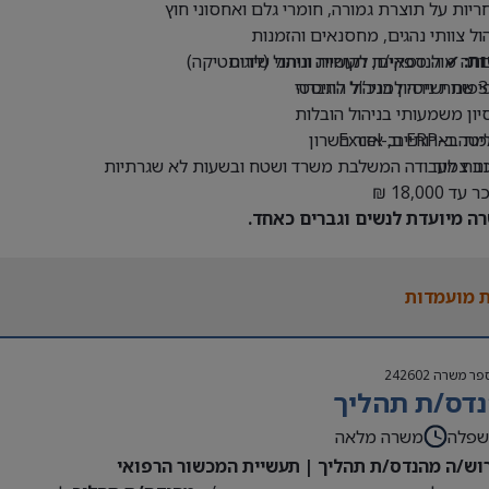
יות על תוצרת גמורה, חומרי גלם ואחסוני חוץ
ול צוותי נהגים, מחסנאים והזמנות
ת:
דה מול ספקים, לקוחות ונותני שירות
✔ הנדסאי/ת תעשייה וניהול (לוגיסטיקה)
פות ישירה למנכ”ל החברה
יון משמעותי בניהול הובלות
-ERP וב-Excel
מת בארותיים, אזור השרון
ב צמוד
נות לעבודה המשלבת משרד ושטח ובשעות לא שגרתיות
ד 18,000 ₪
ה מיועדת לנשים וגברים כאחד.
 מועמדות
פר משרה
242602
דס/ת תהליך
שפלה
משרה מלאה
וש/ה מהנדס/ת תהליך | תעשיית המכשור הרפואי