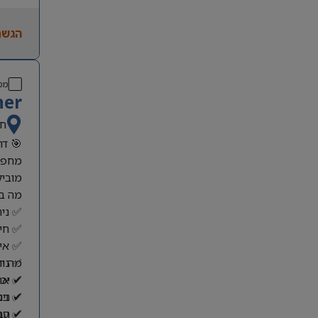
ניסיו
עבודה
הגשת
הובלת
ניסיו
ניסיו
אנגלי
מס
ner
חי
🎯 דרוש/ה er Planner
מחפש/
מוביל
מה ב
✅ ניה
✅ חיב
✅ איז
מה ח
✅ ניה
✔ יכו
✅ אחר
✅ בניית תרחיש
✔ ניס
✔ הבנ
✅ עבו