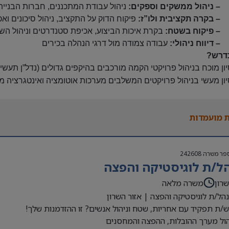
– ניהול ממשקים וספקים
:
ניהול עבודת המתכננים, חברות הבנייה
– בקרה תקציבית ולו”ז
:
פיקוח הדוק על התקציב, ניהול סיכונים ו
– פיקוח בשטח
:
בקרת איכות הביצוע, אכיפת סטנדרטים וניהול השי
– דיווח ניהולי
:
עבודה צמודה מול דרגי הנהלה בכירים
דרש?
יון מוכח בניהול פרויקטי הקמה מורכבים בהיקפים גדולים (נדל”ן תעשיית
יון מעשי בניהול פרויקטים המשלבים מערכות אוטומציה ואינטגרציה מ
יון מוכח בהפעלת קבלנים, חברות בנייה וצוותי תכנון
טה מוחלטת בניהול תקציבים, גאנטים ובקרת פרויקטים
 מועמדות
לת הובלה, אסרטיביות וראייה מערכתית גבוהה
פר משרה
242608
ל/ת לוגיסטיקה והפצה
רון
משרה מלאה
הל/ת לוגיסטיקה והפצה | אזור השרון
ת תפקיד עם אחריות, שטח וניהול אנשים? זו ההזדמנות שלך!
ול מערך ההובלות, ההפצה והמחסנים