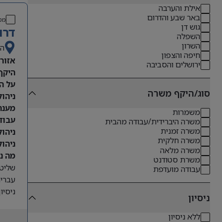
אילת והערבה
באר שבע והדרום
מס
גוש דן
דרו
השפלה
השרון
הש
חיפה והצפון
אזור:
ירושלים והסביבה
היקף מש
על ה
סוג/היקף משרה
ניהו
מענה
משמרות
עבוד
משרה היברידית/עבודה מהבית
משרה זמנית
ניהו
משרה חלקית
ניהול
משרה מלאה
מה נ
משרת סטודנט
שליט
עבודה מועדפת
עברית
ניסיו
ניסיון
ללא ניסיון