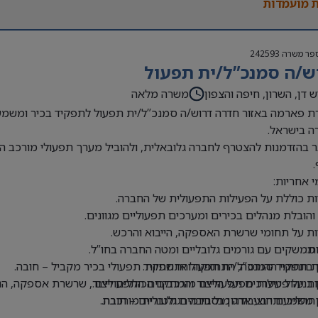
 מועמדות
פר משרה
242593
ש/ה סמנכ”ל/ית תפעול
ש דן, השרון, חיפה והצפון
משרה מלאה
 פארמה באזור חדרה דרוש/ה סמנכ”ל/ית תפעול לתפקיד בכיר ומשמעו
ה בישראל.
 בהזדמנות להצטרף לחברה גלובאלית, ולהוביל מערך תפעולי מורכב ה
 אחריות:
ת כוללת על הפעילות התפעולית של החברה.
 והובלת מנהלים בכירים ומערכים תפעוליים מגוונים.
ת על תחומי שרשרת האספקה, הייבוא והרכש.
ת:
 ממשקים עם גורמים גלובליים ומטה החברה בחו”ל.
 תחומי ההנדסה, התחזוקה והתשתיות.
ן בתפקיד סמנכ”ל/ית תפעול או תפקיד תפעולי בכיר מקביל – חובה.
ת על פעילות מפעל הייצור והמתקנים התפעוליים.
ן בניהול מערכים תפעוליים מורכבים הכוללים ייצור, שרשרת אספקה, הנ
ן משמעותי בעבודה מול גורמים גלובליים – חובה.
 תהליכים חוצי ארגון בסביבה רגולטורית מורכבת.
, הטמעה ושיפור של תהליכי עבודה ותפעול.
ן בניהול שרשרת אספקה ופעילות יבוא – חובה.