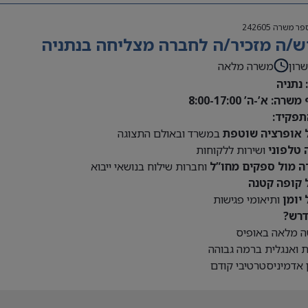
פר משרה
242605
ש/ה מזכיר/ה לחברה מצליחה בנתניה
רון
משרה מלאה
 נתניה
רה: א’-ה’ 8:00-17:00
תפקיד:
ל אופרציה שוטפת
במשרד ובאולם התצוגה
 טלפוני
ושירות ללקוחות
ה מול ספקים מחו”ל
וחברות שילוח בנושאי ייבוא
ל קופה קטנה
 יומן
ותיאומי פגישות
דרש?
ה מלאה באופיס
 ואנגלית ברמה גבוהה
ן אדמיניסטרטיבי קודם