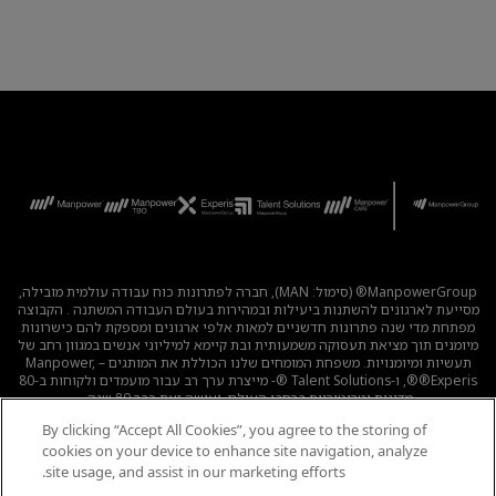
ManpowerGroup® (סימול: MAN), חברה לפתרונות כוח עבודה עולמית מובילה,
מסייעת לארגונים להשתנות ביעילות ובמהירות בעולם העבודה המשתנה . הקבוצה
מפתחת מדי שנה פתרונות חדשניים למאות אלפי ארגונים ומספקת להם כישרונות
מיומנים תוך מציאת תעסוקה משמעותית ובת קיימא למיליוני אנשים במגוון רחב של
תעשיות ומיומנויות. משפחת המומחים שלנו הכוללת את המותגים – Manpower,
®Experis®, ו-Talent Solutions ®- מייצרת ערך רב עבור מועמדים ולקוחות ב-80
מדינות וטריטוריות ברחבי העולם, ועושה זאת כבר 80 שנה.
By clicking “Accept All Cookies”, you agree to the storing of
לכל המשרות
|
מדיניות הפרטיות
|
תנאי השימוש
|
נגישות
|
cookies on your device to enhance site navigation, analyze
קוד אתי
|
מדיניות Cookie
site usage, and assist in our marketing efforts.