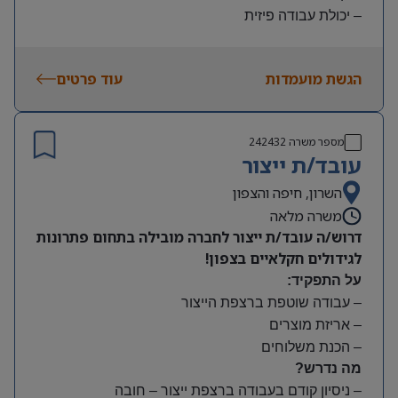
– יכולת עבודה פיזית
– נכונות להגעה עצמאית
היקף משרה:
הגשת מועמדות
עוד פרטים
משמרות:
בוקר 7:00-15:00 | צהריים 15:00-23:00 | לילה 23:00-
7:00
מספר משרה
242432
שעות נוספות לפי צורך
עובד/ת ייצור
תנאים:
סיבוס
השרון, חיפה והצפון
קרן השתלמות
משרה מלאה
דרוש/ה עובד/ת ייצור לחברה מובילה בתחום פתרונות
לגידולים חקלאיים בצפון!
על התפקיד:
– עבודה שוטפת ברצפת הייצור
– אריזת מוצרים
– הכנת משלוחים
מה נדרש?
– ניסיון קודם בעבודה ברצפת ייצור – חובה