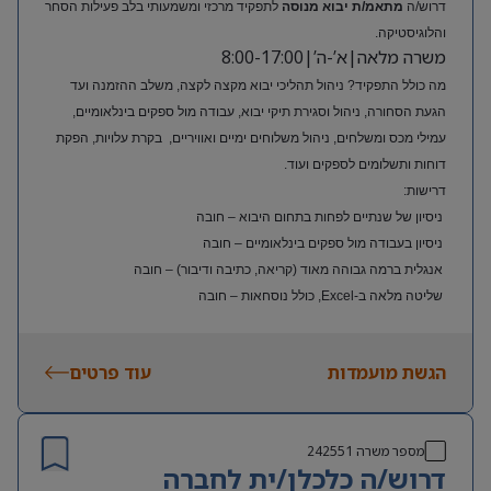
דרוש/ה
מתאמ/ת יבוא מנוסה
לתפקיד מרכזי ומשמעותי בלב פעילות הסחר
והלוגיסטיקה.
משרה מלאה|א’-ה’|8:00-17:00
מה כולל התפקיד? ניהול תהליכי יבוא מקצה לקצה, משלב ההזמנה ועד
הגעת הסחורה, ניהול וסגירת תיקי יבוא, עבודה מול ספקים בינלאומיים,
עמילי מכס ומשלחים, ניהול משלוחים ימיים ואוויריים, בקרת עלויות, הפקת
דוחות ותשלומים לספקים ועוד.
דרישות:
ניסיון של שנתיים לפחות בתחום היבוא – חובה
ניסיון בעבודה מול ספקים בינלאומיים – חובה
אנגלית ברמה גבוהה מאוד (קריאה, כתיבה ודיבור) – חובה
שליטה מלאה ב-Excel, כולל נוסחאות – חובה
ניסיון בעולם האופנה או הריטייל – יתרון משמעותי
הגשת מועמדות
עוד פרטים
מספר משרה
242551
דרוש/ה כלכלן/ית לחברה