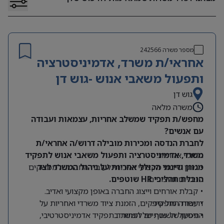
מספר משרה
242566
אחראי/ת משרד, אדמיניסטרציה
ותפעול משאבי אנוש -גוש דן
גוש דן
משרה מלאה
מחפש/ת תפקיד שמשלב אחריות, עצמאות ועבודה
עם אנשים?
לחברת הנדסה ומכירות מובילה דרוש/ה אחראי/ת
תחומי אחריות:
משרד, אדמיניסטרציה ותפעול משאבי אנוש לתפקיד
מגוון ודינמי הכולל אחריות על ניהול המשרד לצד
• מתן שירות מקצועי ואיכותי לעובדי החברה ולממשקים
הובלת תהליכי HR שוטפים.
פנימיים וחיצוניים.
• קבלת אורחים וייצוג החברה באופן מקצועי ואדיב.
דרישות התפקיד:
• עבודה מול ספקים, הזמנת ציוד משרדי ואחריות על
התפעול השוטף של המשרד.
• ניסיון של שנתיים לפחות בתפקיד אדמיניסטרטיבי,