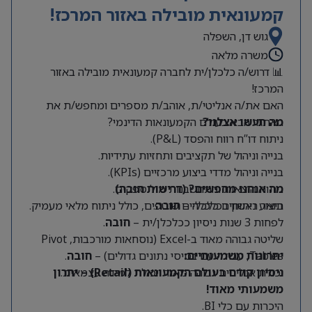
קמעונאית מובילה באזור המרכז!
גוש דן, השפלה
משרה מלאה
📊 דרוש/ה כלכלן/ית לחברה קמעונאית מובילה באזור
המרכז!
האם את/ה אנליטי/ת, אוהב/ת מספרים ומחפש/ת את
מה תעשו אצלנו?
האתגר הבא בעולם הקמעונאות הדינמי?
ניתוח דו”ח רווח והפסד (P&L).
בנייה וניהול של תקציבים ותחזיות עתידיות.
בנייה וניהול מדדי ביצוע מרכזיים (KPIs).
מה אנחנו מחפשים? (דרישות חובה)
ניתוח הוצאות והתחשבנות מול ספקים.
תואר ראשון בכלכלה –
חובה
.
ביצוע ניתוחים כלכליים שוטפים, כולל ניתוח מלאי מעמיק.
לפחות 3 שנות ניסיון ככלכלן/ית –
חובה
.
שליטה גבוהה מאוד ב-Excel (נוסחאות מורכבות, Pivot
Tables, עבודה עם בסיסי נתונים גדולים) –
יתרונות משמעותיים:
חובה
.
יכולת אנליטית גבוהה מאוד ויכולת למידה עצמאית.
ניסיון קודם בעולם הקמעונאות (Retail) – יתרון
משמעותי מאוד!
היכרות עם כלי BI.