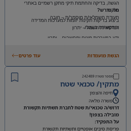
הגשה, בדיקה והחתמת תיקי מתקן רשמיים באתרי
הלקוח
.
מה נדרש?
תעודת חשמלאי/ת מוסמך/ת
–
חובה
ביצוע בדיקות תקינות יזומות למערכות המדידה
והתקשורת בשטח
.
הנדסאי/ת חשמל
–
יתרון
ידע במערכות מונים ומחשבים
–
יתרון
יכולת עמידה בלחץ ונכונות לעבודה מאומצת
הגשת מועמדות
עוד פרטים
היקף משרה:
משרה מלאה | ימים: א’-ה’ | שעות: 8:00–17:00
תנאים:
מספר משרה
242489
רכב צמוד וטלפון סלולרי
מתקין/ טכנאי שטח
שכר גבוה
חיפה והצפון
משרה מלאה
מיקום: קדימה צורן
דרוש/ה טכנאי/ת שטח לחברת תשתיות תקשורת
מובילה בצפון!
על התפקיד:
פריסת סיבים אופטיים ותשתיות תקשורת