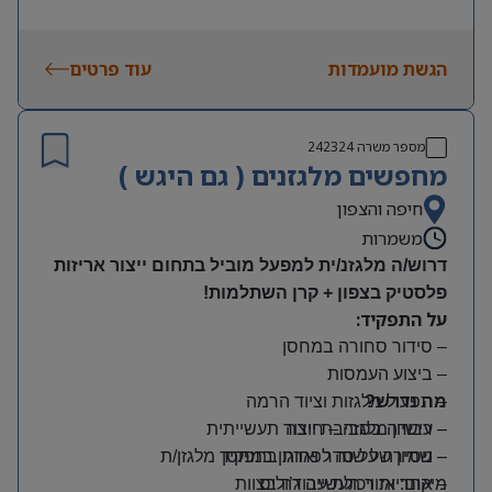
הגשת מועמדות
עוד פרטים
מספר משרה
242324
מחפשים מלגזנים ( גם היגש )
חיפה והצפון
משמרות
דרוש/ה מלגזנ/ית למפעל מוביל בתחום ייצור אריזות
פלסטיק בצפון + קרן השתלמות!
על התפקיד:
– סידור סחורה במחסן
– ביצוע העמסות
מה נדרש?
– תפעול מלגזות וציוד הרמה
– רישיון מלגזה – חובה
– עבודה בסביבת ייצור תעשייתית
– שמירה על סדר וארגון במחסן
– ניסיון של שנה לפחות בתפקיד מלגזן/ת
מיקום: אזור תעשייה ג’וליס
– אחריות ויכולת עבודה בצוות