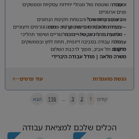
ומנוסה
– עבודה שוטפת מול מנהלי יחידות עסקיות וממשקים
פנים ארגוניים
מה אנחנו מחפשים?
– ביצוע בקרות שכר והבטחת תקינות הנתונים
– תעודת חשב/ת שכר מוסמך/ת – חובה
– עבודה מול חברות ביטוח, קרנות פנסיה וגורמים חיצוניים
– שליטה גבוהה באקסל – חובה
– הטמעת תהליכים, שינויים רגולטוריים ושיפור תהליכי
עבודה
– יכולת עבודה בסביבה דינמית, תחת לחץ ובממשקים
מרובים
מיקום:
תל אביב, סמוך לרכבת השלום
משרה מלאה | מודל עבודה היברידי
הגשת מועמדות
עוד פרטים
קודם
1
2
3
...
116
הבא
הכלים שלכם למציאת עבודה