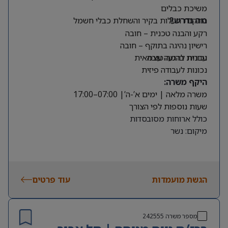
משיכת כבלים
התקנת תעלות בקיר והשחלת כבלי חשמל
מה נדרש?
רקע והבנה טכנית – חובה
רישיון נהיגה בתוקף – חובה
עברית ברמה טובה
נכונות להגעה עצמאית
נכונות לעבודה פיזית
היקף משרה:
משרה מלאה | ימים א’-ה’| 07:00–17:00
שעות נוספות לפי הצורך
כולל ארוחות מסובסדות
מיקום: נשר
הגשת מועמדות
עוד פרטים
מספר משרה
242555