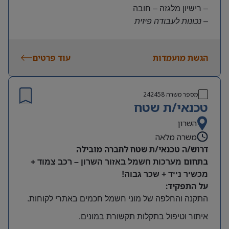
– רישיון מלגזה – חובה
– נכונות לעבודה פיזית
– נכונות להגעה עצמאית
היקף משרה:
הגשת מועמדות
עוד פרטים
משרה מלאה | ימים א-ה | 6:30-15:30
תנאים:
שכר גבוה
מספר משרה
242458
קרן השתלמות ובונוסים
טכנאי/ת שטח
עובד חברה מהיום הראשון
מיקום: חדרה
השרון
משרה מלאה
דרוש/ה טכנאי/ת שטח לחברה מובילה
בתחום
מערכות חשמל באזור השרון – רכב צמוד +
מכשיר נייד + שכר גבוה!
על התפקיד:
התקנה והחלפה של מוני חשמל חכמים באתרי לקוחות
.
איתור וטיפול בתקלות תקשורת במונים
.