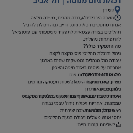
רכז/ת גיוס מנוסה | תל אביב
גוש דן
משרה היברידית/עבודה מהבית, משרה מלאה
אנחנו מחפשים רכז/ת גיוס, דרייב גבוה ויכולת להוביל
תהליכים בצורה עצמאית לתפקיד משמעותי עם פוטנציאל
להתפתחות ניהולית.
מה התפקיד כולל?
ניהול והובלת תהליכי גיוס מקצה לקצה
עבודה מול מנהלים וממשקים שונים בארגון
אחריות על גיוסים באזור חיפה והצפון
מה אנחנו מחפשים?
פיתוח והרחבת מקורות גיוס
ניסיון קודם בניהול – יתרון
יצירת קשרים ועבודה מול לשכות תעסוקה וגורמים
רלוונטיים באזור
ניסיון בגיוס – יתרון
היכרות טובה עם אזור הצפון ושוק התעסוקה המקומי
איתור מועמדים באופן יזום ושימוש בפלטפורמות גיוס
שונות
עצמאות, אחריות ויכולת ניהול עצמי גבוהה
📍 מיקום: תל אביב
ראש גדול, יוזמה וחשיבה יצירתית
יחסי אנוש מעולים ויכולת הנעת תהליכים
📩 לשליחת קורות חיים: