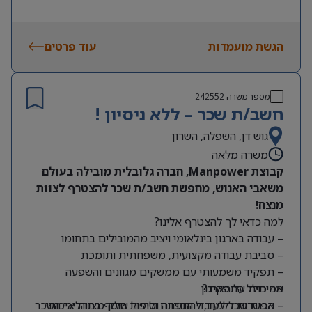
הגשת מועמדות
עוד פרטים
מספר משרה
242552
חשב/ת שכר – ללא ניסיון !
גוש דן, השפלה, השרון
משרה מלאה
קבוצת Manpower, חברה גלובלית מובילה בעולם
משאבי האנוש, מחפשת חשב/ת שכר להצטרף לצוות
מנצח!
למה כדאי לך להצטרף אלינו?
– עבודה בארגון בינלאומי ויציב מהמובילים בתחומו
– סביבת עבודה מקצועית, משפחתית ותומכת
– תפקיד משמעותי עם ממשקים מגוונים והשפעה
מה כולל התפקיד?
אמיתית על הארגון
– אפשרות ללמוד, להתפתח ולהיות חלק מצוות איכותי
– הכנת שכר לעובדי החברה וטיפול שוטף בתהליכי השכר