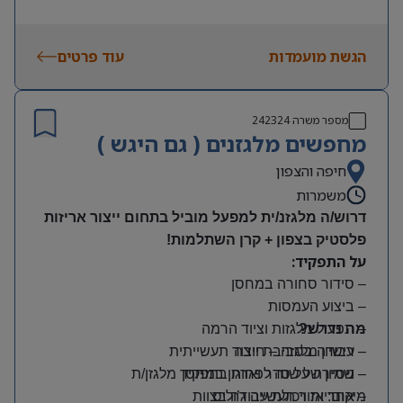
הגשת מועמדות
עוד פרטים
מספר משרה
242324
מחפשים מלגזנים ( גם היגש )
חיפה והצפון
משמרות
דרוש/ה מלגזנ/ית למפעל מוביל בתחום ייצור אריזות
פלסטיק בצפון + קרן השתלמות!
על התפקיד:
– סידור סחורה במחסן
– ביצוע העמסות
מה נדרש?
– תפעול מלגזות וציוד הרמה
– רישיון מלגזה – חובה
– עבודה בסביבת ייצור תעשייתית
– שמירה על סדר וארגון במחסן
– ניסיון של שנה לפחות בתפקיד מלגזן/ת
מיקום: אזור תעשייה ג’וליס
– אחריות ויכולת עבודה בצוות