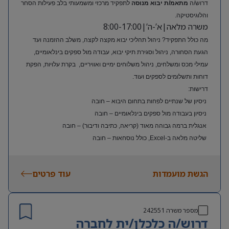
דרוש/ה
מתאמ/ת יבוא מנוסה
לתפקיד מרכזי ומשמעותי בלב פעילות הסחר
והלוגיסטיקה.
משרה מלאה|א’-ה’|8:00-17:00
מה כולל התפקיד? ניהול תהליכי יבוא מקצה לקצה, משלב ההזמנה ועד
הגעת הסחורה, ניהול וסגירת תיקי יבוא, עבודה מול ספקים בינלאומיים,
עמילי מכס ומשלחים, ניהול משלוחים ימיים ואוויריים, בקרת עלויות, הפקת
דוחות ותשלומים לספקים ועוד.
דרישות:
ניסיון של שנתיים לפחות בתחום היבוא – חובה
ניסיון בעבודה מול ספקים בינלאומיים – חובה
אנגלית ברמה גבוהה מאוד (קריאה, כתיבה ודיבור) – חובה
שליטה מלאה ב-Excel, כולל נוסחאות – חובה
ניסיון בעולם האופנה או הריטייל – יתרון משמעותי
הגשת מועמדות
עוד פרטים
מספר משרה
242551
דרוש/ה כלכלן/ית לחברה