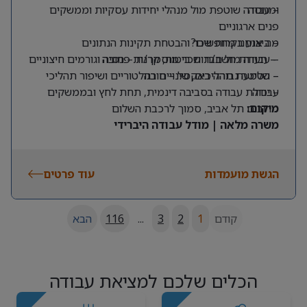
ומנוסה
– עבודה שוטפת מול מנהלי יחידות עסקיות וממשקים
פנים ארגוניים
מה אנחנו מחפשים?
– ביצוע בקרות שכר והבטחת תקינות הנתונים
– תעודת חשב/ת שכר מוסמך/ת – חובה
– עבודה מול חברות ביטוח, קרנות פנסיה וגורמים חיצוניים
– שליטה גבוהה באקסל – חובה
– הטמעת תהליכים, שינויים רגולטוריים ושיפור תהליכי
עבודה
– יכולת עבודה בסביבה דינמית, תחת לחץ ובממשקים
מרובים
מיקום:
תל אביב, סמוך לרכבת השלום
משרה מלאה | מודל עבודה היברידי
הגשת מועמדות
עוד פרטים
קודם
1
2
3
...
116
הבא
הכלים שלכם למציאת עבודה