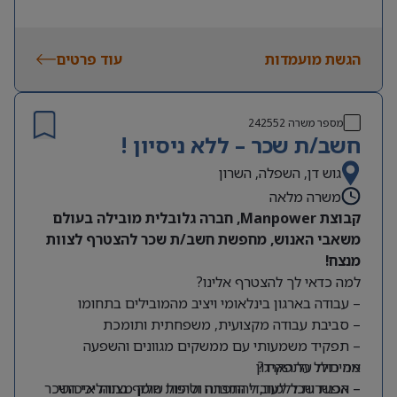
הגשת מועמדות
עוד פרטים
מספר משרה
242552
חשב/ת שכר – ללא ניסיון !
גוש דן, השפלה, השרון
משרה מלאה
קבוצת Manpower, חברה גלובלית מובילה בעולם
משאבי האנוש, מחפשת חשב/ת שכר להצטרף לצוות
מנצח!
למה כדאי לך להצטרף אלינו?
– עבודה בארגון בינלאומי ויציב מהמובילים בתחומו
– סביבת עבודה מקצועית, משפחתית ותומכת
– תפקיד משמעותי עם ממשקים מגוונים והשפעה
מה כולל התפקיד?
אמיתית על הארגון
– אפשרות ללמוד, להתפתח ולהיות חלק מצוות איכותי
– הכנת שכר לעובדי החברה וטיפול שוטף בתהליכי השכר