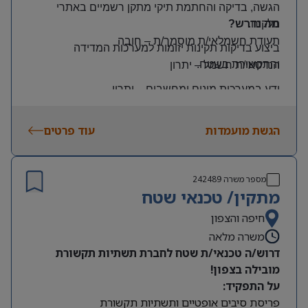
הגשה, בדיקה והחתמת תיקי מתקן רשמיים באתרי
הלקוח
.
מה נדרש?
תעודת חשמלאי/ת מוסמך/ת
–
חובה
ביצוע בדיקות תקינות יזומות למערכות המדידה
והתקשורת בשטח
.
הנדסאי/ת חשמל
–
יתרון
ידע במערכות מונים ומחשבים
–
יתרון
יכולת עמידה בלחץ ונכונות לעבודה מאומצת
הגשת מועמדות
עוד פרטים
היקף משרה:
משרה מלאה | ימים: א’-ה’ | שעות: 8:00–17:00
תנאים:
מספר משרה
242489
רכב צמוד וטלפון סלולרי
מתקין/ טכנאי שטח
שכר גבוה
חיפה והצפון
משרה מלאה
מיקום: קדימה צורן
דרוש/ה טכנאי/ת שטח לחברת תשתיות תקשורת
מובילה בצפון!
על התפקיד:
פריסת סיבים אופטיים ותשתיות תקשורת