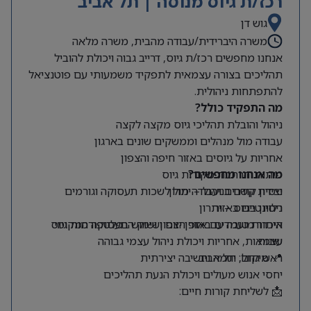
רכז/ת גיוס מנוסה | תל אביב
גוש דן
משרה היברידית/עבודה מהבית, משרה מלאה
אנחנו מחפשים רכז/ת גיוס, דרייב גבוה ויכולת להוביל
תהליכים בצורה עצמאית לתפקיד משמעותי עם פוטנציאל
להתפתחות ניהולית.
מה התפקיד כולל?
ניהול והובלת תהליכי גיוס מקצה לקצה
עבודה מול מנהלים וממשקים שונים בארגון
אחריות על גיוסים באזור חיפה והצפון
מה אנחנו מחפשים?
פיתוח והרחבת מקורות גיוס
ניסיון קודם בניהול – יתרון
יצירת קשרים ועבודה מול לשכות תעסוקה וגורמים
רלוונטיים באזור
ניסיון בגיוס – יתרון
היכרות טובה עם אזור הצפון ושוק התעסוקה המקומי
איתור מועמדים באופן יזום ושימוש בפלטפורמות גיוס
שונות
עצמאות, אחריות ויכולת ניהול עצמי גבוהה
📍 מיקום: תל אביב
ראש גדול, יוזמה וחשיבה יצירתית
יחסי אנוש מעולים ויכולת הנעת תהליכים
📩 לשליחת קורות חיים: