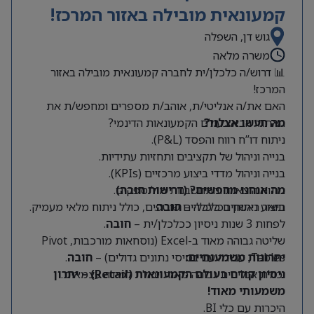
קמעונאית מובילה באזור המרכז!
גוש דן, השפלה
משרה מלאה
📊 דרוש/ה כלכלן/ית לחברה קמעונאית מובילה באזור
המרכז!
האם את/ה אנליטי/ת, אוהב/ת מספרים ומחפש/ת את
מה תעשו אצלנו?
האתגר הבא בעולם הקמעונאות הדינמי?
ניתוח דו”ח רווח והפסד (P&L).
בנייה וניהול של תקציבים ותחזיות עתידיות.
בנייה וניהול מדדי ביצוע מרכזיים (KPIs).
מה אנחנו מחפשים? (דרישות חובה)
ניתוח הוצאות והתחשבנות מול ספקים.
תואר ראשון בכלכלה –
חובה
.
ביצוע ניתוחים כלכליים שוטפים, כולל ניתוח מלאי מעמיק.
לפחות 3 שנות ניסיון ככלכלן/ית –
חובה
.
שליטה גבוהה מאוד ב-Excel (נוסחאות מורכבות, Pivot
Tables, עבודה עם בסיסי נתונים גדולים) –
יתרונות משמעותיים:
חובה
.
יכולת אנליטית גבוהה מאוד ויכולת למידה עצמאית.
ניסיון קודם בעולם הקמעונאות (Retail) – יתרון
משמעותי מאוד!
היכרות עם כלי BI.