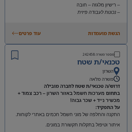
– רישיון מלגזה – חובה
– נכונות לעבודה פיזית
– נכונות להגעה עצמאית
היקף משרה:
הגשת מועמדות
עוד פרטים
משרה מלאה | ימים א-ה | 6:30-15:30
תנאים:
שכר גבוה
מספר משרה
242458
קרן השתלמות ובונוסים
טכנאי/ת שטח
עובד חברה מהיום הראשון
מיקום: חדרה
השרון
משרה מלאה
דרוש/ה טכנאי/ת שטח לחברה מובילה
בתחום
מערכות חשמל באזור השרון – רכב צמוד +
מכשיר נייד + שכר גבוה!
על התפקיד:
התקנה והחלפה של מוני חשמל חכמים באתרי לקוחות
.
איתור וטיפול בתקלות תקשורת במונים
.