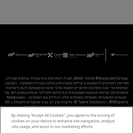
ManpowerGroup® (סימול: MAN), חברה לפתרונות כוח עבודה עולמית מובילה,
מסייעת לארגונים להשתנות ביעילות ובמהירות בעולם העבודה המשתנה . הקבוצה
מפתחת מדי שנה פתרונות חדשניים למאות אלפי ארגונים ומספקת להם כישרונות
מיומנים תוך מציאת תעסוקה משמעותית ובת קיימא למיליוני אנשים במגוון רחב של
תעשיות ומיומנויות. משפחת המומחים שלנו הכוללת את המותגים – Manpower,
®Experis®, ו-Talent Solutions ®- מייצרת ערך רב עבור מועמדים ולקוחות ב-80
מדינות וטריטוריות ברחבי העולם, ועושה זאת כבר 80 שנה.
By clicking “Accept All Cookies”, you agree to the storing of
לכל המשרות
|
מדיניות הפרטיות
|
תנאי השימוש
|
נגישות
|
cookies on your device to enhance site navigation, analyze
קוד אתי
|
מדיניות Cookie
site usage, and assist in our marketing efforts.