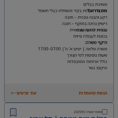
משיכת כבלים
התקנת תעלות בקיר והשחלת כבלי חשמל
מה נדרש?
רקע והבנה טכנית – חובה
רישיון נהיגה בתוקף – חובה
עברית ברמה טובה
נכונות להגעה עצמאית
נכונות לעבודה פיזית
היקף משרה:
משרה מלאה | ימים א’-ה’| 07:00–17:00
שעות נוספות לפי הצורך
כולל ארוחות מסובסדות
מיקום: נשר
הגשת מועמדות
עוד פרטים
מספר משרה
242555