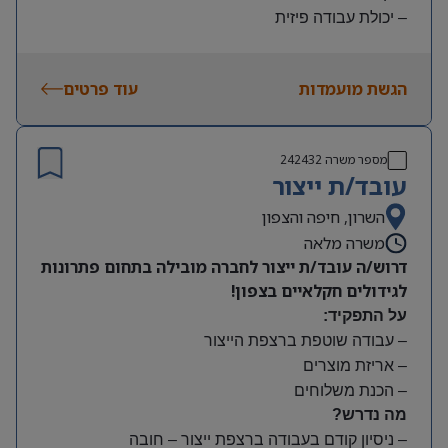
– יכולת עבודה פיזית
– נכונות להגעה עצמאית
היקף משרה:
הגשת מועמדות
עוד פרטים
משמרות:
בוקר 7:00-15:00 | צהריים 15:00-23:00 | לילה 23:00-
7:00
מספר משרה
242432
שעות נוספות לפי צורך
עובד/ת ייצור
תנאים:
סיבוס
השרון, חיפה והצפון
קרן השתלמות
משרה מלאה
דרוש/ה עובד/ת ייצור לחברה מובילה בתחום פתרונות
לגידולים חקלאיים בצפון!
על התפקיד:
– עבודה שוטפת ברצפת הייצור
– אריזת מוצרים
– הכנת משלוחים
מה נדרש?
– ניסיון קודם בעבודה ברצפת ייצור – חובה