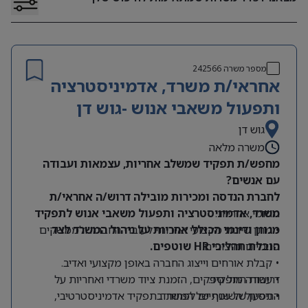
מספר משרה
242566
אחראי/ת משרד, אדמיניסטרציה
ותפעול משאבי אנוש -גוש דן
גוש דן
משרה מלאה
מחפש/ת תפקיד שמשלב אחריות, עצמאות ועבודה
עם אנשים?
לחברת הנדסה ומכירות מובילה דרוש/ה אחראי/ת
תחומי אחריות:
משרד, אדמיניסטרציה ותפעול משאבי אנוש לתפקיד
מגוון ודינמי הכולל אחריות על ניהול המשרד לצד
• מתן שירות מקצועי ואיכותי לעובדי החברה ולממשקים
הובלת תהליכי HR שוטפים.
פנימיים וחיצוניים.
• קבלת אורחים וייצוג החברה באופן מקצועי ואדיב.
דרישות התפקיד:
• עבודה מול ספקים, הזמנת ציוד משרדי ואחריות על
התפעול השוטף של המשרד.
• ניסיון של שנתיים לפחות בתפקיד אדמיניסטרטיבי,