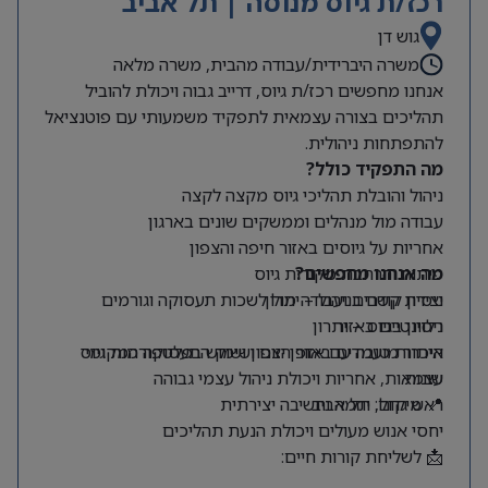
רכז/ת גיוס מנוסה | תל אביב
גוש דן
משרה היברידית/עבודה מהבית, משרה מלאה
אנחנו מחפשים רכז/ת גיוס, דרייב גבוה ויכולת להוביל
תהליכים בצורה עצמאית לתפקיד משמעותי עם פוטנציאל
להתפתחות ניהולית.
מה התפקיד כולל?
ניהול והובלת תהליכי גיוס מקצה לקצה
עבודה מול מנהלים וממשקים שונים בארגון
אחריות על גיוסים באזור חיפה והצפון
מה אנחנו מחפשים?
פיתוח והרחבת מקורות גיוס
ניסיון קודם בניהול – יתרון
יצירת קשרים ועבודה מול לשכות תעסוקה וגורמים
רלוונטיים באזור
ניסיון בגיוס – יתרון
היכרות טובה עם אזור הצפון ושוק התעסוקה המקומי
איתור מועמדים באופן יזום ושימוש בפלטפורמות גיוס
שונות
עצמאות, אחריות ויכולת ניהול עצמי גבוהה
📍 מיקום: תל אביב
ראש גדול, יוזמה וחשיבה יצירתית
יחסי אנוש מעולים ויכולת הנעת תהליכים
📩 לשליחת קורות חיים: