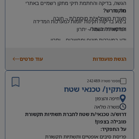
הגשה, בדיקה והחתמת תיקי מתקן רשמיים באתרי
הלקוח
.
מה נדרש?
תעודת חשמלאי/ת מוסמך/ת
–
חובה
ביצוע בדיקות תקינות יזומות למערכות המדידה
והתקשורת בשטח
.
הנדסאי/ת חשמל
–
יתרון
ידע במערכות מונים ומחשבים
–
יתרון
יכולת עמידה בלחץ ונכונות לעבודה מאומצת
הגשת מועמדות
עוד פרטים
היקף משרה:
משרה מלאה | ימים: א’-ה’ | שעות: 8:00–17:00
תנאים:
מספר משרה
242489
רכב צמוד וטלפון סלולרי
מתקין/ טכנאי שטח
שכר גבוה
חיפה והצפון
משרה מלאה
מיקום: קדימה צורן
דרוש/ה טכנאי/ת שטח לחברת תשתיות תקשורת
מובילה בצפון!
על התפקיד:
פריסת סיבים אופטיים ותשתיות תקשורת