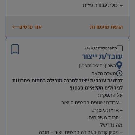
– יכולת עבודה פיזית
– נכונות להגעה עצמאית
היקף משרה:
הגשת מועמדות
עוד פרטים
משמרות:
בוקר 7:00-15:00 | צהריים 15:00-23:00 | לילה 23:00-
7:00
מספר משרה
242432
שעות נוספות לפי צורך
עובד/ת ייצור
תנאים:
סיבוס
השרון, חיפה והצפון
קרן השתלמות
משרה מלאה
דרוש/ה עובד/ת ייצור לחברה מובילה בתחום פתרונות
לגידולים חקלאיים בצפון!
על התפקיד:
– עבודה שוטפת ברצפת הייצור
– אריזת מוצרים
– הכנת משלוחים
מה נדרש?
– ניסיון קודם בעבודה ברצפת ייצור – חובה