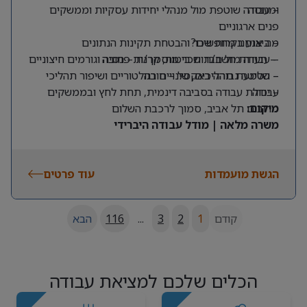
ומנוסה
– עבודה שוטפת מול מנהלי יחידות עסקיות וממשקים
פנים ארגוניים
מה אנחנו מחפשים?
– ביצוע בקרות שכר והבטחת תקינות הנתונים
– תעודת חשב/ת שכר מוסמך/ת – חובה
– עבודה מול חברות ביטוח, קרנות פנסיה וגורמים חיצוניים
– שליטה גבוהה באקסל – חובה
– הטמעת תהליכים, שינויים רגולטוריים ושיפור תהליכי
עבודה
– יכולת עבודה בסביבה דינמית, תחת לחץ ובממשקים
מרובים
מיקום:
תל אביב, סמוך לרכבת השלום
משרה מלאה | מודל עבודה היברידי
הגשת מועמדות
עוד פרטים
קודם
1
2
3
...
116
הבא
הכלים שלכם למציאת עבודה