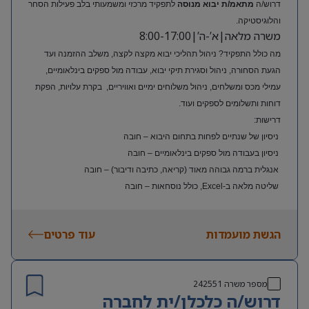
דרוש/ה
מתאמ/ת יבוא מנוסה
לתפקיד מרכזי ומשמעותי בלב פעילות הסחר
והלוגיסטיקה.
משרה מלאה|א’-ה’|8:00-17:00
מה כולל התפקיד? ניהול תהליכי יבוא מקצה לקצה, משלב ההזמנה ועד
הגעת הסחורה, ניהול וסגירת תיקי יבוא, עבודה מול ספקים בינלאומיים,
עמילי מכס ומשלחים, ניהול משלוחים ימיים ואוויריים, בקרת עלויות, הפקת
דוחות ותשלומים לספקים ועוד.
דרישות:
ניסיון של שנתיים לפחות בתחום היבוא – חובה
ניסיון בעבודה מול ספקים בינלאומיים – חובה
אנגלית ברמה גבוהה מאוד (קריאה, כתיבה ודיבור) – חובה
שליטה מלאה ב-Excel, כולל נוסחאות – חובה
ניסיון בעולם האופנה או הריטייל – יתרון משמעותי
הגשת מועמדות
עוד פרטים
מספר משרה
242551
דרוש/ה כלכלן/ית לחברה