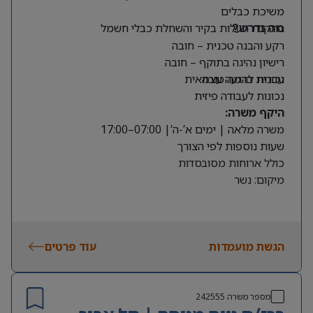
משיכת כבלים
התקנת תעלות בקיר והשחלת כבלי חשמל
מה נדרש?
רקע והבנה טכנית – חובה
רישיון נהיגה בתוקף – חובה
עברית ברמה טובה
נכונות להגעה עצמאית
נכונות לעבודה פיזית
היקף משרה:
משרה מלאה | ימים א’-ה’| 07:00–17:00
שעות נוספות לפי הצורך
כולל ארוחות מסובסדות
מיקום: נשר
הגשת מועמדות
עוד פרטים
מספר משרה
242555