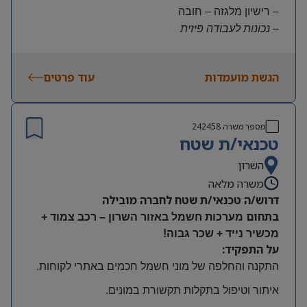
– רישיון מלגזה – חובה
– נכונות לעבודה פיזית
– נכונות להגעה עצמאית
היקף משרה:
הגשת מועמדות
עוד פרטים
משרה מלאה | ימים א-ה | 6:30-15:30
תנאים:
שכר גבוה
מספר משרה
242458
קרן השתלמות ובונוסים
טכנאי/ת שטח
עובד חברה מהיום הראשון
מיקום: חדרה
השרון
משרה מלאה
דרוש/ה טכנאי/ת שטח לחברה מובילה
בתחום
מערכות חשמל באזור השרון – רכב צמוד +
מכשיר נייד + שכר גבוה!
על התפקיד:
התקנה והחלפה של מוני חשמל חכמים באתרי לקוחות
.
איתור וטיפול בתקלות תקשורת במונים
.