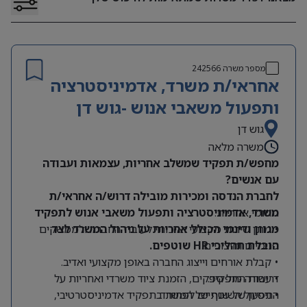
מספר משרה
242566
אחראי/ת משרד, אדמיניסטרציה
ותפעול משאבי אנוש -גוש דן
גוש דן
משרה מלאה
מחפש/ת תפקיד שמשלב אחריות, עצמאות ועבודה
עם אנשים?
לחברת הנדסה ומכירות מובילה דרוש/ה אחראי/ת
תחומי אחריות:
משרד, אדמיניסטרציה ותפעול משאבי אנוש לתפקיד
מגוון ודינמי הכולל אחריות על ניהול המשרד לצד
• מתן שירות מקצועי ואיכותי לעובדי החברה ולממשקים
הובלת תהליכי HR שוטפים.
פנימיים וחיצוניים.
• קבלת אורחים וייצוג החברה באופן מקצועי ואדיב.
דרישות התפקיד:
• עבודה מול ספקים, הזמנת ציוד משרדי ואחריות על
התפעול השוטף של המשרד.
• ניסיון של שנתיים לפחות בתפקיד אדמיניסטרטיבי,