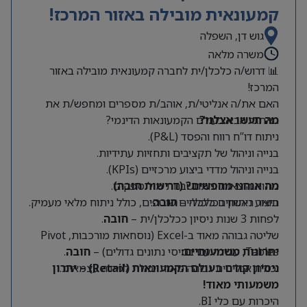
קמעונאית מובילה באזור המרכז!
גוש דן, השפלה
משרה מלאה
📊 דרוש/ה כלכלן/ית לחברה קמעונאית מובילה באזור
המרכז!
האם את/ה אנליטי/ת, אוהב/ת מספרים ומחפש/ת את
מה תעשו אצלנו?
האתגר הבא בעולם הקמעונאות הדינמי?
ניתוח דו”ח רווח והפסד (P&L).
בנייה וניהול של תקציבים ותחזיות עתידיות.
בנייה וניהול מדדי ביצוע מרכזיים (KPIs).
מה אנחנו מחפשים? (דרישות חובה)
ניתוח הוצאות והתחשבנות מול ספקים.
תואר ראשון בכלכלה –
חובה
.
ביצוע ניתוחים כלכליים שוטפים, כולל ניתוח מלאי מעמיק.
לפחות 3 שנות ניסיון ככלכלן/ית –
חובה
.
שליטה גבוהה מאוד ב-Excel (נוסחאות מורכבות, Pivot
Tables, עבודה עם בסיסי נתונים גדולים) –
יתרונות משמעותיים:
חובה
.
יכולת אנליטית גבוהה מאוד ויכולת למידה עצמאית.
ניסיון קודם בעולם הקמעונאות (Retail) – יתרון
משמעותי מאוד!
היכרות עם כלי BI.