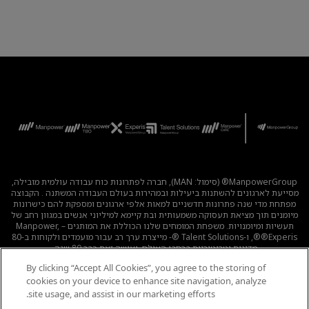
ManpowerGroup® (סימול: MAN), חברה לפתרונות כוח עבודה עולמית מובילה,
מסייעת לארגונים להשתנות ביעילות ובמהירות בעולם העבודה המשתנה . הקבוצה
מפתחת מדי שנה פתרונות חדשניים למאות אלפי ארגונים ומספקת להם כישרונות
מיומנים תוך מציאת תעסוקה משמעותית ובת קיימא למיליוני אנשים במגוון רחב של
תעשיות ומיומנויות. משפחת המומחים שלנו הכוללת את המותגים – Manpower,
®Experis®, ו-Talent Solutions ®- מייצרת ערך רב עבור מועמדים ולקוחות ב-80
מדינות וטריטוריות ברחבי העולם, ועושה זאת כבר 80 שנה.
By clicking “Accept All Cookies”, you agree to the storing of
לכל המשרות
|
מדיניות הפרטיות
|
תנאי השימוש
|
נגישות
|
cookies on your device to enhance site navigation, analyze
קוד אתי
|
מדיניות Cookie
site usage, and assist in our marketing efforts.