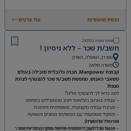
הגשת מועמדות
עוד פרטים
מספר משרה
242552
חשב/ת שכר – ללא ניסיון !
גוש דן, השפלה, השרון
משרה מלאה
קבוצת Manpower, חברה גלובלית מובילה בעולם
משאבי האנוש, מחפשת חשב/ת שכר להצטרף לצוות
מנצח!
למה כדאי לך להצטרף אלינו?
– עבודה בארגון בינלאומי ויציב מהמובילים בתחומו
– סביבת עבודה מקצועית, משפחתית ותומכת
– תפקיד משמעותי עם ממשקים מגוונים והשפעה
מה כולל התפקיד?
אמיתית על הארגון
– אפשרות ללמוד, להתפתח ולהיות חלק מצוות איכותי
– הכנת שכר לעובדי החברה וטיפול שוטף בתהליכי השכר