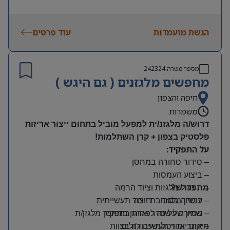
הגשת מועמדות
עוד פרטים
מספר משרה
242324
מחפשים מלגזנים ( גם היגש )
חיפה והצפון
משמרות
דרוש/ה מלגזנ/ית למפעל מוביל בתחום ייצור אריזות
פלסטיק בצפון + קרן השתלמות!
על התפקיד:
– סידור סחורה במחסן
– ביצוע העמסות
מה נדרש?
– תפעול מלגזות וציוד הרמה
– רישיון מלגזה – חובה
– עבודה בסביבת ייצור תעשייתית
– שמירה על סדר וארגון במחסן
– ניסיון של שנה לפחות בתפקיד מלגזן/ת
מיקום: אזור תעשייה ג’וליס
– אחריות ויכולת עבודה בצוות