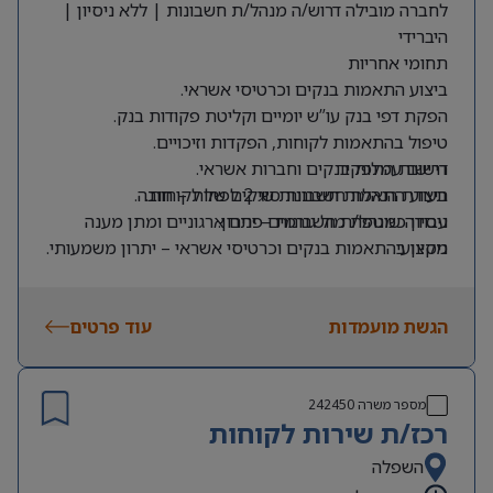
לחברה מובילה דרוש/ה מנהל/ת חשבונות | ללא ניסיון |
היברידי
תחומי אחריות
ביצוע התאמות בנקים וכרטיסי אשראי.
הפקת דפי בנק עו”ש יומיים וקליטת פקודות בנק.
טיפול בהתאמות לקוחות, הפקדות וזיכויים.
דרישות התפקיד
רישום עמלות בנקים וחברות אשראי.
תעודת הנהלת חשבונות סוג 2 לפחות – חובה.
ביצוע התאמות חשבונות שיקים של לקוחות.
ניסיון כמנהל/ת חשבונות – יתרון.
עבודה שוטפת מול גורמים פנים ארגוניים ומתן מענה
מקצועי.
ניסיון בהתאמות בנקים וכרטיסי אשראי – יתרון משמעותי.
ניסיון בעבודה עם SAP – יתרון.
הפקת דוחות ייעודיים בתחום הלקוחות והגבייה.
ניסיון בעבודה עם Credit Guard – יתרון.
טיפול והזרמת חשבוניות ספקים במערכת.
הגשת מועמדות
עוד פרטים
מספר משרה
242450
רכז/ת שירות לקוחות
השפלה