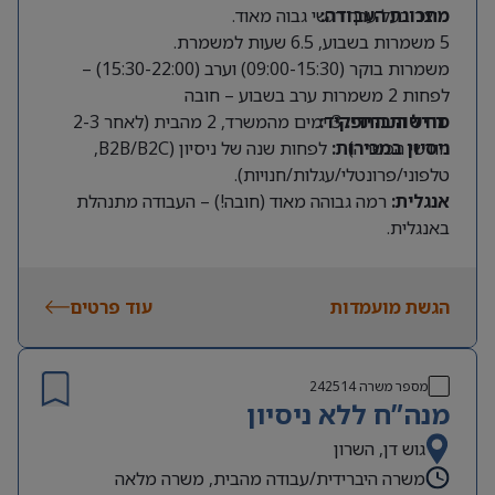
מתכונת העבודה:
מוצר בעל ערך רגשי גבוה מאוד.
5 משמרות בשבוע, 6.5 שעות למשמרת.
משמרות בוקר (09:00-15:30) וערב (15:30-22:00) –
לפחות 2 משמרות ערב בשבוע – חובה
מודל היברידי:
דרישות התפקיד:
3 ימים מהמשרד, 2 מהבית (לאחר 2-3
חודשי הכשרה).
ניסיון במכירות:
לפחות שנה של ניסיון (B2B/B2C,
טלפוני/פרונטלי/עגלות/חנויות).
אנגלית:
רמה גבוהה מאוד (חובה!) – העבודה מתנהלת
באנגלית.
שפות נוספות:
יתרון משמעותי.
זמינות:
תחילת הקורס ב14.9.2026
הגשת מועמדות
עוד פרטים
מספר משרה
242514
מנה”ח ללא ניסיון
גוש דן, השרון
משרה היברידית/עבודה מהבית, משרה מלאה