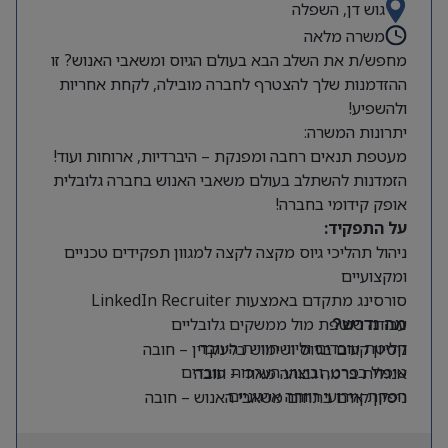
גוש דן, השפלה
משרה מלאה
מחפש/ת את השלב הבא בעולם הגיוס ומשאבי האנוש? זו
ההזדמנות שלך להצטרף לחברה מובילה, לקחת אחריות
ולהשפיע!
יתרונות המשרה:
מעטפת תנאים רחבה ומפנקת – היברדיות, ארוחות ועוד!
הזמדנות להשתלב בעולם משאבי האנוש בחברה גלובלית
אופק קידומי בחברה!
על התפקיד:
ניהול תהליכי גיוס מקצה לקצה למגוון תפקידים טכניים
ומקצועיים
סורסינג מתקדם באמצעות LinkedIn Recruiter
עבודה שוטפת מול ממשקים גלובליים
מה נדרש?
קליטת עובדים וליווי חוויית העובד
ניסיון קודם בגיוס ושימוש בלינקדין – חובה
טיפול בפרט, וביצוע הערכות עובדים
אנגלית ברמה גבוהה מאוד – חובה
הפקת אירועי רווחה ארגוניים
ניסיון קודם בתחום משאבי האנוש – חובה
יכולת עבודה עצמאית ויוזמה גבוהה לצד יחסי אנוש
מצוינים