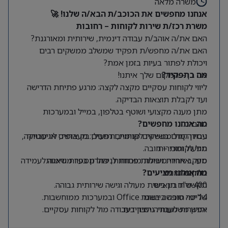
משרה מלאה
אנחנו מחפשים את הכוכב/ת הבא/ה שלנו! 🚀
משרת רכז/ת שירות לקוחות – רחובות
האם את/ה אוהב/ת עבודה דינמית, שירותית ומאורגנת?
האם את/ה מחפש/ת תפקיד שמשלב ממשקים רבים
ויכולת לפתור בעיות בזמן אמת?
מה בתפקיד?
אם כן – המקום שלך איתנו!
ליווי לקוחות עסקיים מקצה לקצה: מרגע פתיחת הדרישה
ועד לקבלת תוצאות הבדיקה.
מתן מענה מקצועי ושוטף בטלפון, במייל ובמערכות
החברה.
מה אנחנו מחפשים?
ניסיון קודם בשירות לקוחות, תפעול, בק אופיס או עבודה
עבודה מול ממשקים פנימיים רחבים: מעבדות, לוגיסטיקה,
תפעול ומכירות.
מול לקוחות – חובה.
סדר, אחריות ויכולת מוכחת לניהול מספר משימות
מעקב אחרי משימות פתוחות, פתרון בעיות ודאגה לעמידה
במקביל.
בלוחות זמנים.
מה אנחנו מציעים?
400 ש”ח תן ביס.
תקשורת בינאישית מעולה וגישה שירותית גבוהה.
14 ימי חופשה בשנה.
שליטה טובה ביישומי Office ובמערכות ממוחשבות.
יתרון משמעותי:
אפשרות לעבודה היברידית.
ניסיון בעבודה מול לקוחות עסקיים.
מיקום:
רחובות.