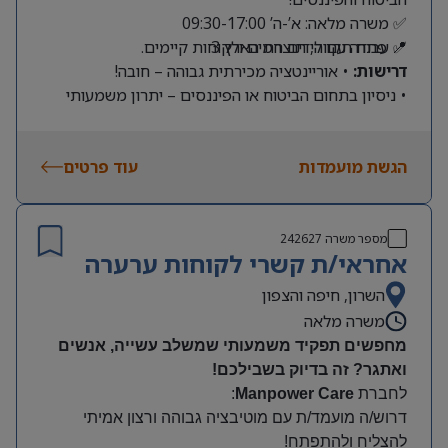
✅ משרה מלאה: א’-ה’ 09:30-17:00
📍 פתח תקווה, תוצרת הארץ 3
✅ עבודה עם לידים חמים ולקוחות קיימים.
דרישות:
• אוריינטציה מכירתית גבוהה – חובה!
• ניסיון בתחום הביטוח או הפיננסים – יתרון משמעותי
הגשת מועמדות
עוד פרטים
מספר משרה
242627
אחראי/ת קשרי לקוחות ערערה
השרון, חיפה והצפון
משרה מלאה
מחפשים תפקיד משמעותי שמשלב עשייה, אנשים
ואתגר? זה בדיוק בשבילכם
!
לחברת
Manpower Care
:
דרוש/ה מועמד/ת עם מוטיבציה גבוהה ורצון אמיתי
להצליח ולהתפתח
!