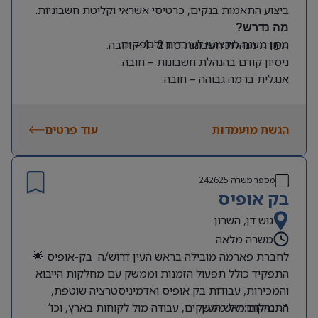
ביצוע התאמות בנקים, כרטיסי אשראי וקליטת חשבוניות.
מה נדרש?
מתן מענה מקצועי לעובדים ולספקים.
תעודת הנהלת חשבונות סוג 1+2 – חובה.
ניסיון קודם בהנהלת חשבונות – חובה.
אנגלית ברמה גבוהה – חובה.
ניסיון קודם בעבודה עם SAP Business One – יתרון.
סדר, דיוק, אחריות לצד יחסי אנוש מעולים.
הגשת מועמדות
עוד פרטים
מספר משרה
242625
בק אופיס
גוש דן, השרון
משרה מלאה
לחברת פארמה מובילה בראש העין דרוש/ה בק-אופיס 🌟
התפקיד כולל תפעול הזמנות וממשק עם מחלקות הייבוא
והמכירות, עבודות בק אופיס ואדמיניסטרציה שוטפת,
📍 מיקום:ראש העין
התנהלות מול ממשקים, עבודה מול לקוחות בארץ, וכו’