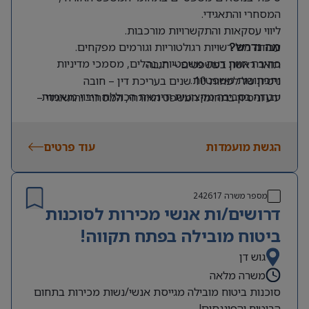
המסחרי והתאגידי.
ליווי עסקאות והתקשרויות מורכבות.
עבודה מול רשויות רגולטוריות וגורמים מפקחים.
מה נדרש?
כתיבת חוות דעת משפטיות, נהלים, מסמכי מדיניות
תואר ראשון במשפטים – חובה
ותכתובות משפטיות.
ניסיון של לפחות 10 שנים בעריכת דין – חובה
עבודה בסביבה מקצועית ודינמית הכוללת ריבוי משימות
ידע וניסיון בתחומי המשפט האזרחי, המסחרי והתאגידי –
ואתגרים.
חובה
אנגלית ברמה גבוהה מאוד – חובה
הגשת מועמדות
עוד פרטים
מספר משרה
242617
דרושים/ות אנשי מכירות לסוכנות
ביטוח מובילה בפתח תקווה!
גוש דן
משרה מלאה
סוכנות ביטוח מובילה מגייסת אנשי/נשות מכירות בתחום
הביטוח והפיננסים!