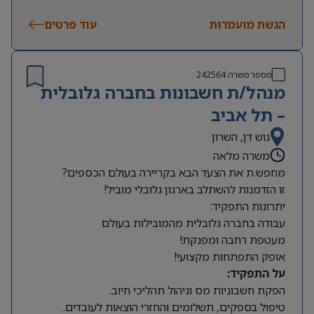
שעות עבודה:
משרה מלאה, א’-ה’, 8:00-16:00 (יום אחד
הגשת מועמדות
בשבוע עד 17:00). תורנות שישי אחת לחודש וחצי –
עוד פרטים
מהבית!
מספר משרה
242564
מנהל/ת חשבונות בחברה גלובלית
– תל אביב
גוש דן, השרון
משרה מלאה
מחפש.ת את הצעד הבא בקריירה בעולם הכספים?
זו הזדמנות להשתלב בארגון גלובלי מוביל!
יתרונות התפקיד:
עבודה בחברה גלובלית מהמובילות בעולם
מעטפת רחבה ומפנקת!
אופק התפתחות מקצועי!
על התפקיד:
הפקת חשבוניות מס וניהול תהליכי חיוב.
טיפול בספקים, תשלומים והחזרי הוצאות לעובדים.