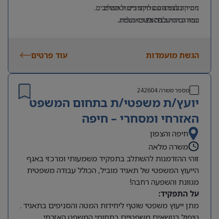
ניסיון בעבודה עם תקציבים וגאנטים.
חתירה לצמצום עלויות וייעול תהליכים.
רמה גבוהה ב
EXCEL
ובאנגלית.
עבודה המשלבת משרד ושטח.
ניסיון בפרויקטים בשטח/בתשתיות – יתרון.
הגשת מועמדות
עוד פרטים
מספר משרה
242604
יועץ/ת משפטי/ת בתחום המשפט
האזרחי ומסחרי – חיפה
חיפה והצפון
משרה מלאה
זוהי ההזדמנות להשתלב בתפקיד משמעותי ומרכזי באגף
הייעוץ המשפטי של תאגיד מוביל, הכולל עבודה משפטית
מגוונת והשפעה רחבה!
על התפקיד:
מתן ייעוץ משפטי שוטף ליחידות המטה והסניפים בתאגיד .
טיפול בנושאים משפטיים בתחומי המשפט האזרחי,