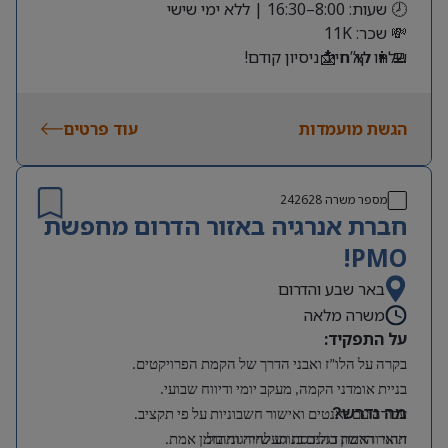
🕗 שעות: 8:00–16:30 | ללא ימי שישי
💸 שכר: 11K
שלחו קו”ח 📩
👩‍💻 לא חייב ניסיון קודם!
הגשת מועמדות
עוד פרטים
מספר משרה
242628
חברת אנרגיה באזור הדרום מחפשת
PMO!
באר שבע והדרום
משרה מלאה
על התפקיד:
בקרה על הלו”ז ואבני הדרך של הקמת הפרויקטים.
בניית אומדני הקמה, מעקב יומי ודיווח שבועי.
מה נדרש?
עבודה עם גאנטים ואישור חשבוניות על פי תקציב.
תואר ראשון בהנדסת תעשייה וניהול.
זיהוי והרמת דגלים בנוגע לחריגות בזמן אמת.