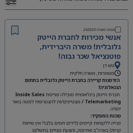
מספר משרה
242620
אנשי מכירות לחברת הייטק
גלובלית! משרה היברידית,
פוטנציאל שכר גבוה!
גוש דן
משמרות, משרה חלקית
הזדמנות קריירה בחברת הייטק גלובלית בתחום
הגנאלוגיה!
חברת הייטק בינלאומית מובילה מגייסת
Inside Sales
/ Telemarketing
מצטיינים/ות להצטרפות למטה באור
יהודה.
מהות התפקיד:
פנייה ללקוחות קיימים (לידים חמים בלבד! אין שיחות
קרות) בארה”ב ואירופה, והצעת מנויים בתשלום.