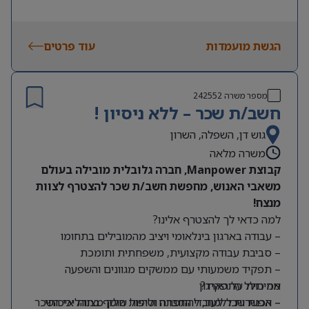
הגשת מועמדות
עוד פרטים
מספר משרה
242552
חשב/ת שכר – ללא ניסיון !
גוש דן, השפלה, השרון
משרה מלאה
קבוצת Manpower, חברה גלובלית מובילה בעולם
משאבי האנוש, מחפשת חשב/ת שכר להצטרף לצוות
מנצח!
למה כדאי לך להצטרף אלינו?
– עבודה בארגון בינלאומי ויציב מהמובילים בתחומו
– סביבת עבודה מקצועית, משפחתית ותומכת
– תפקיד משמעותי עם ממשקים מגוונים והשפעה
מה כולל התפקיד?
אמיתית על הארגון
– אפשרות ללמוד, להתפתח ולהיות חלק מצוות איכותי
– הכנת שכר לעובדי החברה וטיפול שוטף בתהליכי השכר