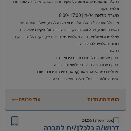
דרוש/ה
מתאמ/ת יבוא מנוסה
לתפקיד מרכזי ומשמעותי בלב פעילות הסחר
והלוגיסטיקה.
משרה מלאה|א’-ה’|8:00-17:00
מה כולל התפקיד? ניהול תהליכי יבוא מקצה לקצה, משלב ההזמנה ועד
הגעת הסחורה, ניהול וסגירת תיקי יבוא, עבודה מול ספקים בינלאומיים,
עמילי מכס ומשלחים, ניהול משלוחים ימיים ואוויריים, בקרת עלויות, הפקת
דוחות ותשלומים לספקים ועוד.
דרישות:
ניסיון של שנתיים לפחות בתחום היבוא – חובה
ניסיון בעבודה מול ספקים בינלאומיים – חובה
אנגלית ברמה גבוהה מאוד (קריאה, כתיבה ודיבור) – חובה
שליטה מלאה ב-Excel, כולל נוסחאות – חובה
ניסיון בעולם האופנה או הריטייל – יתרון משמעותי
הגשת מועמדות
עוד פרטים
מספר משרה
242551
דרוש/ה כלכלן/ית לחברה