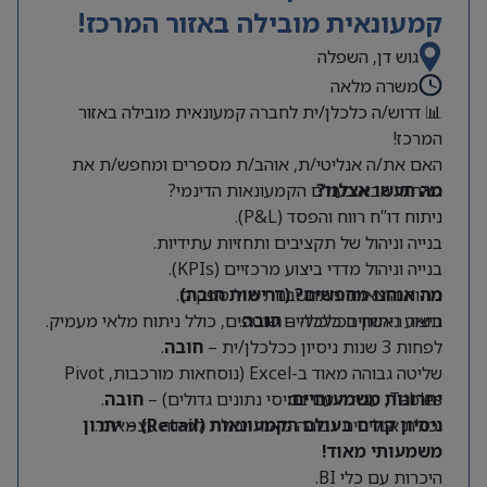
קמעונאית מובילה באזור המרכז!
גוש דן, השפלה
משרה מלאה
📊 דרוש/ה כלכלן/ית לחברה קמעונאית מובילה באזור
המרכז!
האם את/ה אנליטי/ת, אוהב/ת מספרים ומחפש/ת את
מה תעשו אצלנו?
האתגר הבא בעולם הקמעונאות הדינמי?
ניתוח דו”ח רווח והפסד (P&L).
בנייה וניהול של תקציבים ותחזיות עתידיות.
בנייה וניהול מדדי ביצוע מרכזיים (KPIs).
מה אנחנו מחפשים? (דרישות חובה)
ניתוח הוצאות והתחשבנות מול ספקים.
תואר ראשון בכלכלה –
חובה
.
ביצוע ניתוחים כלכליים שוטפים, כולל ניתוח מלאי מעמיק.
לפחות 3 שנות ניסיון ככלכלן/ית –
חובה
.
שליטה גבוהה מאוד ב-Excel (נוסחאות מורכבות, Pivot
Tables, עבודה עם בסיסי נתונים גדולים) –
יתרונות משמעותיים:
חובה
.
יכולת אנליטית גבוהה מאוד ויכולת למידה עצמאית.
ניסיון קודם בעולם הקמעונאות (Retail) – יתרון
משמעותי מאוד!
היכרות עם כלי BI.