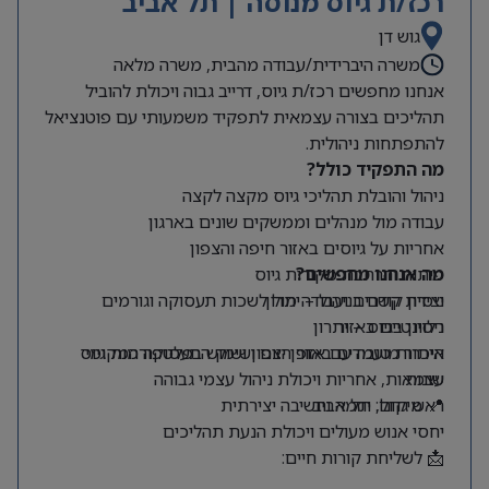
רכז/ת גיוס מנוסה | תל אביב
גוש דן
משרה היברידית/עבודה מהבית, משרה מלאה
אנחנו מחפשים רכז/ת גיוס, דרייב גבוה ויכולת להוביל
תהליכים בצורה עצמאית לתפקיד משמעותי עם פוטנציאל
להתפתחות ניהולית.
מה התפקיד כולל?
ניהול והובלת תהליכי גיוס מקצה לקצה
עבודה מול מנהלים וממשקים שונים בארגון
אחריות על גיוסים באזור חיפה והצפון
מה אנחנו מחפשים?
פיתוח והרחבת מקורות גיוס
ניסיון קודם בניהול – יתרון
יצירת קשרים ועבודה מול לשכות תעסוקה וגורמים
רלוונטיים באזור
ניסיון בגיוס – יתרון
היכרות טובה עם אזור הצפון ושוק התעסוקה המקומי
איתור מועמדים באופן יזום ושימוש בפלטפורמות גיוס
שונות
עצמאות, אחריות ויכולת ניהול עצמי גבוהה
📍 מיקום: תל אביב
ראש גדול, יוזמה וחשיבה יצירתית
יחסי אנוש מעולים ויכולת הנעת תהליכים
📩 לשליחת קורות חיים: