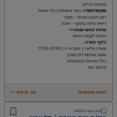
משיכת כבלים
התקנת תעלות בקיר והשחלת כבלי חשמל
מה נדרש?
רקע והבנה טכנית – חובה
רישיון נהיגה בתוקף – חובה
עברית ברמה טובה
נכונות להגעה עצמאית
נכונות לעבודה פיזית
היקף משרה:
משרה מלאה | ימים א’-ה’| 07:00–17:00
שעות נוספות לפי הצורך
כולל ארוחות מסובסדות
מיקום: נשר
הגשת מועמדות
עוד פרטים
מספר משרה
242555