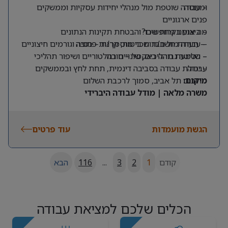
ומנוסה
– עבודה שוטפת מול מנהלי יחידות עסקיות וממשקים
פנים ארגוניים
מה אנחנו מחפשים?
– ביצוע בקרות שכר והבטחת תקינות הנתונים
– תעודת חשב/ת שכר מוסמך/ת – חובה
– עבודה מול חברות ביטוח, קרנות פנסיה וגורמים חיצוניים
– שליטה גבוהה באקסל – חובה
– הטמעת תהליכים, שינויים רגולטוריים ושיפור תהליכי
עבודה
– יכולת עבודה בסביבה דינמית, תחת לחץ ובממשקים
מרובים
מיקום:
תל אביב, סמוך לרכבת השלום
משרה מלאה | מודל עבודה היברידי
הגשת מועמדות
עוד פרטים
קודם
1
2
3
...
116
הבא
הכלים שלכם למציאת עבודה