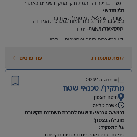
הגשה, בדיקה והחתמת תיקי מתקן רשמיים באתרי
הלקוח
.
מה נדרש?
תעודת חשמלאי/ת מוסמך/ת
–
חובה
ביצוע בדיקות תקינות יזומות למערכות המדידה
והתקשורת בשטח
.
הנדסאי/ת חשמל
–
יתרון
ידע במערכות מונים ומחשבים
–
יתרון
יכולת עמידה בלחץ ונכונות לעבודה מאומצת
הגשת מועמדות
עוד פרטים
היקף משרה:
משרה מלאה | ימים: א’-ה’ | שעות: 8:00–17:00
תנאים:
מספר משרה
242489
רכב צמוד וטלפון סלולרי
מתקין/ טכנאי שטח
שכר גבוה
חיפה והצפון
משרה מלאה
מיקום: קדימה צורן
דרוש/ה טכנאי/ת שטח לחברת תשתיות תקשורת
מובילה בצפון!
על התפקיד:
פריסת סיבים אופטיים ותשתיות תקשורת