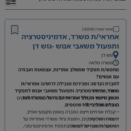
מספר משרה
242566
אחראי/ת משרד, אדמיניסטרציה
ותפעול משאבי אנוש -גוש דן
גוש דן
משרה מלאה
מחפש/ת תפקיד שמשלב אחריות, עצמאות ועבודה
עם אנשים?
לחברת הנדסה ומכירות מובילה דרוש/ה אחראי/ת
תחומי אחריות:
משרד, אדמיניסטרציה ותפעול משאבי אנוש לתפקיד
מגוון ודינמי הכולל אחריות על ניהול המשרד לצד
• מתן שירות מקצועי ואיכותי לעובדי החברה ולממשקים
הובלת תהליכי HR שוטפים.
פנימיים וחיצוניים.
• קבלת אורחים וייצוג החברה באופן מקצועי ואדיב.
דרישות התפקיד:
• עבודה מול ספקים, הזמנת ציוד משרדי ואחריות על
התפעול השוטף של המשרד.
• ניסיון של שנתיים לפחות בתפקיד אדמיניסטרטיבי,