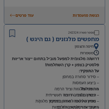
הגשת מועמדות
עוד פרטים
מספר משרה
242324
מחפשים מלגזנים ( גם היגש )
חיפה והצפון
משמרות
דרוש/ה מלגזנ/ית למפעל מוביל בתחום ייצור אריזות
פלסטיק בצפון + קרן השתלמות!
על התפקיד:
– סידור סחורה במחסן
– ביצוע העמסות
מה נדרש?
– תפעול מלגזות וציוד הרמה
– רישיון מלגזה – חובה
– עבודה בסביבת ייצור תעשייתית
– שמירה על סדר וארגון במחסן
– ניסיון של שנה לפחות בתפקיד מלגזן/ת
מיקום: אזור תעשייה ג’וליס
– אחריות ויכולת עבודה בצוות