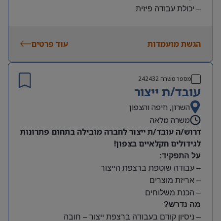
– יכולת עבודה פיזית
– נכונות להגעה עצמאית
היקף משרה:
הגשת מועמדות
עוד פרטים
משמרות:
בוקר 7:00-15:00 | צהריים 15:00-23:00 | לילה 23:00-
7:00
מספר משרה
242432
שעות נוספות לפי צורך
עובד/ת ייצור
תנאים:
סיבוס
השרון, חיפה והצפון
קרן השתלמות
משרה מלאה
דרוש/ה עובד/ת ייצור לחברה מובילה בתחום פתרונות
לגידולים חקלאיים בצפון!
על התפקיד:
– עבודה שוטפת ברצפת הייצור
– אריזת מוצרים
– הכנת משלוחים
מה נדרש?
– ניסיון קודם בעבודה ברצפת ייצור – חובה