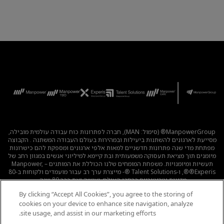
ManpowerGroup® (סימול: MAN), חברה לפתרונות כוח עבודה עולמית מובילה,
מסייעת לארגונים להשתנות ביעילות ובמהירות בעולם העבודה המשתנה . הקבוצה
מפתחת מדי שנה פתרונות חדשניים למאות אלפי ארגונים ומספקת להם כישרונות
מיומנים תוך מציאת תעסוקה משמעותית ובת קיימא למיליוני אנשים במגוון רחב של
תעשיות ומיומנויות. משפחת המומחים שלנו הכוללת את המותגים – Manpower,
®Experis®, ו-Talent Solutions ®- מייצרת ערך רב עבור מועמדים ולקוחות ב-80
מדינות וטריטוריות ברחבי העולם, ועושה זאת כבר 80 שנה.
By clicking “Accept All Cookies”, you agree to the storing of
לכל המשרות
|
מדיניות הפרטיות
|
תנאי השימוש
|
נגישות
|
cookies on your device to enhance site navigation, analyze
קוד אתי
|
מדיניות Cookie
site usage, and assist in our marketing efforts.