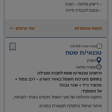
– רישיון מלגזה – חובה
– נכונות לעבודה פיזית
– נכונות להגעה עצמאית
היקף משרה:
הגשת מועמדות
עוד פרטים
משרה מלאה | ימים א-ה | 6:30-15:30
תנאים:
שכר גבוה
מספר משרה
242458
קרן השתלמות ובונוסים
טכנאי/ת שטח
עובד חברה מהיום הראשון
מיקום: חדרה
השרון
משרה מלאה
דרוש/ה טכנאי/ת שטח לחברה מובילה
בתחום
מערכות חשמל באזור השרון – רכב צמוד +
מכשיר נייד + שכר גבוה!
על התפקיד:
התקנה והחלפה של מוני חשמל חכמים באתרי לקוחות
.
איתור וטיפול בתקלות תקשורת במונים
.