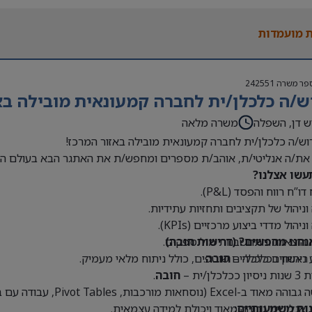
 בעולם האופנה או הריטייל – יתרון משמעותי
 מועמדות
פר משרה
242551
ש/ה כלכלן/ית לחברה קמעונאית מובילה בא
ש דן, השפלה
משרה מלאה
וש/ה כלכלן/ית לחברה קמעונאית מובילה באזור המרכז!
את/ה אנליטי/ת, אוהב/ת מספרים ומחפש/ת את האתגר הבא בעולם הק
עשו אצלנו?
דו”ח רווח והפסד (P&L).
 וניהול של תקציבים ותחזיות עתידיות.
וניהול מדדי ביצוע מרכזיים (KPIs).
נחנו מחפשים? (דרישות חובה)
 הוצאות והתחשבנות מול ספקים.
 ראשון בכלכלה –
חובה
.
 ניתוחים כלכליים שוטפים, כולל ניתוח מלאי מעמיק.
כלכלן/ית –
חובה
.
Exce (נוסחאות מורכבות, Pivot Tables, עבודה עם בסיסי נתונים גדולים) –
נות משמעותיים:
 אנליטית גבוהה מאוד ויכולת למידה עצמאית.