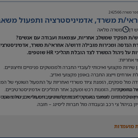
פר משרה
242566
אי/ת משרד, אדמיניסטרציה ותפעול משאבי 
ש דן
משרה מלאה
/ת תפקיד שמשלב אחריות, עצמאות ועבודה עם אנשים?
ת הנדסה ומכירות מובילה דרוש/ה אחראי/ת משרד, אדמיניסטרציה 
ת על ניהול המשרד לצד הובלת תהליכי HR שוטפים.
 אחריות:
 שירות מקצועי ואיכותי לעובדי החברה ולממשקים פנימיים וחיצוניים.
ת אורחים וייצוג החברה באופן מקצועי ואדיב.
דה מול ספקים, הזמנת ציוד משרדי ואחריות על התפעול השוטף של המש
ת התפקיד:
ול בחשבוניות, הזמנות רכש ומעקב אחר תהליכים אדמיניסטרטיביים.
יון של שנתיים לפחות בתפקיד אדמיניסטרטיבי, תפעולי או ניהול משרד –
יות על תחום משאבי האנוש, לרבות קליטת עובדים חדשים, סיומי העסקה
יון בניהול צי רכב ובעבודה מול חברות ליסינג – חובה.
ה ב-Office וב-Excel – חובה.
 בעבודה עם מערכת Priority – יתרון.
 מועמדות
לת ניהול מספר משימות במקביל ותיעדוף משימות.