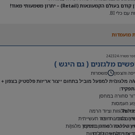
דם בעולם הקמעונאות (Retail) – יתרון משמעותי מאוד!
 עם כלי BI.
 מועמדות
פר משרה
242324
שים מלגזנים ( גם היגש )
פה והצפון
משמרות
/ה מלגזנ/ית למפעל מוביל בתחום ייצור אריזות פלסטיק בצפון +
תפקיד:
דור סחורה במחסן
צוע העמסות
דרש?
ול מלגזות וציוד הרמה
יון מלגזה – חובה
דה בסביבת ייצור תעשייתית
רה על סדר וארגון במחסן
יון של שנה לפחות בתפקיד מלגזן/ת
: אזור תעשייה ג’וליס
יות ויכולת עבודה בצוות