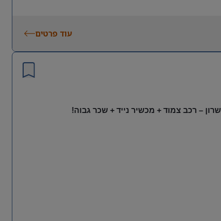
עוד פרטים
ון – רכב צמוד + מכשיר נייד + שכר גבוה!