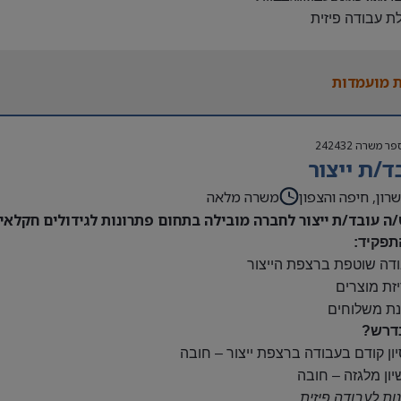
לת עבודה פיזית
נות להגעה עצמאית
 משרה:
 מועמדות
ות:
23:00-7
נוספות לפי צורך
פר משרה
242432
ם:
ד/ת ייצור
ס
השתלמות
רון, חיפה והצפון
משרה מלאה
/ה עובד/ת ייצור לחברה מובילה בתחום פתרונות לגידולים חקלאיי
תפקיד:
ודה שוטפת ברצפת הייצור
יזת מוצרים
נת משלוחים
דרש?
יון קודם בעבודה ברצפת ייצור – חובה
יון מלגזה – חובה
נות לעבודה פיזית