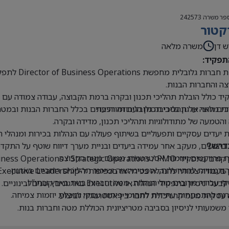
פר משרה
242573
קטור
ש דן
משרה מלאה
תפקיד:
קבוצת חברו
ה והחברות הבנות.
ד כולל הובלת תהליכי תכנון ובקרה ברמת הקבוצה, עבודה צמודה עם הנ
ים חוצי ארגון בסביבה גלובלית ומורכבת
ת מלאה על תהליכי תכנון העבודה והיעדים בכלל החברות הבנות ובמטה
 והטמעה של מתודולוגיות ותהליכי תכנון, מדידה ובקרה.
 יעדים עסקיים ותפעוליים בשיתוף פעולה עם הנהלות בכירות ומנהלי 
 ביצועים, מעקב אחר עמידה ביעדים ובניית מערך דיווח שוטף על התקדמ
דרש?
 פרויקטים ויוזמות אסטרטגיות מטעם מטה הקבוצה.
Business Operations / Strategic Operations / PM בכיר או תפקידים דומים.
 הזדמנויות להתייעלות, אופטימיזציה ושיפור תהליכים רוחביים בארגון.
בעבודה צמודה להנהלה בכירה או בכפיפות ל-Executive Leadership.
 עבודה מרובים מול הנהלות, מטה וחברות בנות בארץ ובחו”ל.
י ניסיון בתפקידי הנהלה או Executive בארגונים קטנים ובינוניים.
ת להתפתחות עתידית לתחומי פיתוח עסקי והובלת יוזמות צמיחה.
עסקית מעמיקה ויכולת לחבר בין אסטרטגיה לביצוע.
 משמעותי לניסיון בסביבה מטריציונית הכוללת מטה וחברות בנות.
ת ברמה גבוהה מאוד, בכתב ובעל פה.