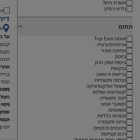
משרת ניהול
נדרש ניסיון
מס
דיר
תחום
גו
על ה
Top Executive
אדמיניסטרציה
אחזקה וטכני
הקבוצ
ביוטק
התפקי
ביטוח ושוק ההון
תהליכ
אחריו
בנקאות
בנייה
בריאות ורפואה
הנדסה ותשתיות
הגדרת
חשמל ואלקטרוניקה
ניטור
מה נ
ייבוא/יצוא ושילוח
הובלת
ניסיון קודם בתפקידי O
ייצור ותעשייה
משאבי אנוש
זיהוי
ניסיון 
משפטים
ממשקי
יתרון לבעל
משרות כלליות
אפשרו
הבנה 
נהיגה ותעבורה
יתרון
פיננסים וכספים
רכש וקניינות
אנגלי
שיווק ניהול מכירות ודיגיטל