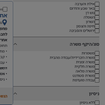
אילת והערבה
באר שבע והדרום
מס
גוש דן
אחר
השפלה
השרון
גו
חיפה והצפון
מחפש
ירושלים והסביבה
לחבר
אחריו
סוג/היקף משרה
תחומי
• מתן
משמרות
• קבל
משרה היברידית/עבודה מהבית
משרה זמנית
• עבו
משרה חלקית
דרישו
• טיפ
משרה מלאה
• ניס
• אחר
משרת סטודנט
• ניס
עבודה מועדפת
• שליטה מלא
• ניסיון
ניסיון
הגשת
• יכו
ללא ניסיון