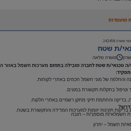
נות להגעה עצמאית
 משרה:
 מועמדות
אה | ימים א-ה | 6:30-15:30
ם:
גבוה
פר משרה
242458
שתלמות ובונוסים
אי/ת שטח
 חברה מהיום הראשון
ם: חדרה
רון
משרה מלאה
/ה טכנאי/ת שטח לחברה מובילה בתחום
מערכות חשמל באזור השר
תפקיד:
ה והחלפה של מוני חשמל חכמים באתרי לקוחות
.
 וטיפול בתקלות תקשורת במונים
.
, בדיקה והחתמת תיקי מתקן רשמיים באתרי הלקוח
.
דרש?
 בדיקות תקינות יזומות למערכות המדידה והתקשורת בשטח
.
ת חשמלאי/ת מוסמך/ת
–
חובה
אי/ת חשמל
–
יתרון