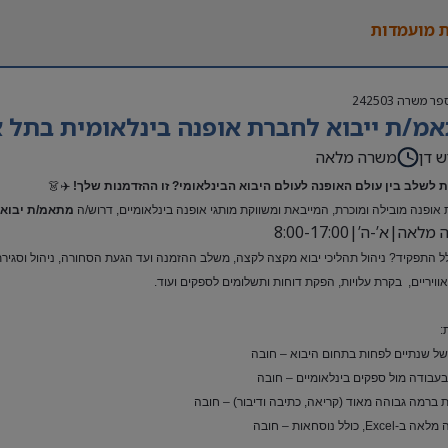
 מועמדות
פר משרה
242503
מ/ת ייבוא לחברת אופנה בינלאומית בתל א
ש דן
משרה מלאה
 לשלב בין עולם האופנה לעולם היבוא הבינלאומי? זו ההזדמנות שלך!
✈️👗
אופנה מובילה ומוכרת, המייבאת ומשווקת מותגי אופנה בינלאומיים, דרוש/ה
מתאמ/ת יבוא 
אה|א’-ה’|8:00-17:00
ל התפקיד? ניהול תהליכי יבוא מקצה לקצה, משלב ההזמנה ועד הגעת הסחורה, ניהול וסגירת ת
ואוויריים, בקרת עלויות, הפקת דוחות ותשלומים לספקים ועוד.
:
 של שנתיים לפחות בתחום היבוא – חובה
 בעבודה מול ספקים בינלאומיים – חובה
 ברמה גבוהה מאוד (קריאה, כתיבה ודיבור) – חובה
Exc, כולל נוסחאות – חובה