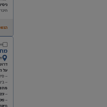
ניסיון קו
היכרות
הגשת
מס
מחפ
חי
דרוש
על ה
– סי
– בי
מה נ
– תפע
– ריש
– עבו
– שמי
– ניס
מיקום
– אחר