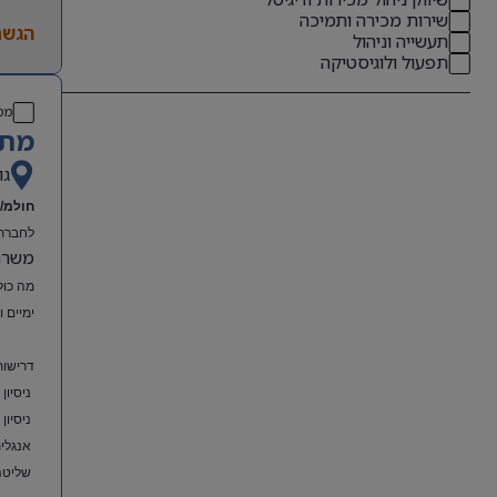
שירות מכירה ותמיכה
הגשת
תעשייה וניהול
תפעול ולוגיסטיקה
מס
מתא
גו
חולמ/ת
לחברת 
משרה מל
מה כול
ימיים 
דרישות
ניסיון
ניסיון
אנגלית
שליטה מלאה ב-el