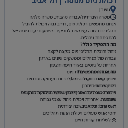
רכז/ת גיוס מנוסה | תל אביב
גוש דן
משרה היברידית/עבודה מהבית, משרה מלאה
אנחנו מחפשים רכז/ת גיוס, דרייב גבוה ויכולת להוביל
תהליכים בצורה עצמאית לתפקיד משמעותי עם פוטנציאל
להתפתחות ניהולית.
מה התפקיד כולל?
ניהול והובלת תהליכי גיוס מקצה לקצה
עבודה מול מנהלים וממשקים שונים בארגון
אחריות על גיוסים באזור חיפה והצפון
מה אנחנו מחפשים?
פיתוח והרחבת מקורות גיוס
ניסיון קודם בניהול – יתרון
יצירת קשרים ועבודה מול לשכות תעסוקה וגורמים
רלוונטיים באזור
ניסיון בגיוס – יתרון
היכרות טובה עם אזור הצפון ושוק התעסוקה המקומי
איתור מועמדים באופן יזום ושימוש בפלטפורמות גיוס
שונות
עצמאות, אחריות ויכולת ניהול עצמי גבוהה
📍 מיקום: תל אביב
ראש גדול, יוזמה וחשיבה יצירתית
יחסי אנוש מעולים ויכולת הנעת תהליכים
📩 לשליחת קורות חיים: