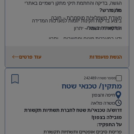
הגשה, בדיקה והחתמת תיקי מתקן רשמיים באתרי
הלקוח
.
מה נדרש?
תעודת חשמלאי/ת מוסמך/ת
–
חובה
ביצוע בדיקות תקינות יזומות למערכות המדידה
והתקשורת בשטח
.
הנדסאי/ת חשמל
–
יתרון
ידע במערכות מונים ומחשבים
–
יתרון
יכולת עמידה בלחץ ונכונות לעבודה מאומצת
הגשת מועמדות
עוד פרטים
היקף משרה:
משרה מלאה | ימים: א’-ה’ | שעות: 8:00–17:00
תנאים:
מספר משרה
242489
רכב צמוד וטלפון סלולרי
מתקין/ טכנאי שטח
שכר גבוה
חיפה והצפון
משרה מלאה
מיקום: קדימה צורן
דרוש/ה טכנאי/ת שטח לחברת תשתיות תקשורת
מובילה בצפון!
על התפקיד:
פריסת סיבים אופטיים ותשתיות תקשורת