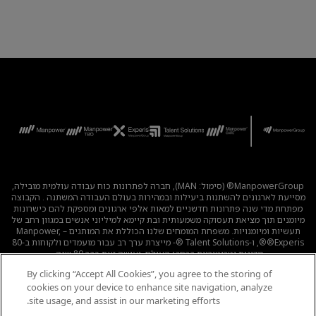
ManpowerGroup® (סימול: MAN), חברה לפתרונות כוח עבודה עולמית מובילה,
מסייעת לארגונים להשתנות ביעילות ובמהירות בעולם העבודה המשתנה . הקבוצה
מפתחת מדי שנה פתרונות חדשניים למאות אלפי ארגונים ומספקת להם כישרונות
מיומנים תוך מציאת תעסוקה משמעותית ובת קיימא למיליוני אנשים במגוון רחב של
תעשיות ומיומנויות. משפחת המומחים שלנו הכוללת את המותגים – Manpower,
®Experis®, ו-Talent Solutions ®- מייצרת ערך רב עבור מועמדים ולקוחות ב-80
מדינות וטריטוריות ברחבי העולם, ועושה זאת כבר 80 שנה.
By clicking “Accept All Cookies”, you agree to the storing of
לכל המשרות
|
מדיניות הפרטיות
|
תנאי השימוש
|
נגישות
|
cookies on your device to enhance site navigation, analyze
קוד אתי
|
מדיניות Cookie
site usage, and assist in our marketing efforts.