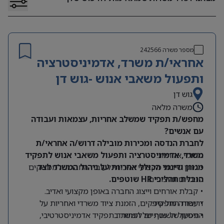
מספר משרה
242566
אחראי/ת משרד, אדמיניסטרציה
ותפעול משאבי אנוש -גוש דן
גוש דן
משרה מלאה
מחפש/ת תפקיד שמשלב אחריות, עצמאות ועבודה
עם אנשים?
לחברת הנדסה ומכירות מובילה דרוש/ה אחראי/ת
תחומי אחריות:
משרד, אדמיניסטרציה ותפעול משאבי אנוש לתפקיד
מגוון ודינמי הכולל אחריות על ניהול המשרד לצד
• מתן שירות מקצועי ואיכותי לעובדי החברה ולממשקים
הובלת תהליכי HR שוטפים.
פנימיים וחיצוניים.
• קבלת אורחים וייצוג החברה באופן מקצועי ואדיב.
דרישות התפקיד:
• עבודה מול ספקים, הזמנת ציוד משרדי ואחריות על
התפעול השוטף של המשרד.
• ניסיון של שנתיים לפחות בתפקיד אדמיניסטרטיבי,