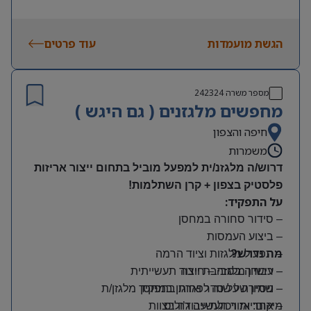
הגשת מועמדות
עוד פרטים
מספר משרה
242324
מחפשים מלגזנים ( גם היגש )
חיפה והצפון
משמרות
דרוש/ה מלגזנ/ית למפעל מוביל בתחום ייצור אריזות
פלסטיק בצפון + קרן השתלמות!
על התפקיד:
– סידור סחורה במחסן
– ביצוע העמסות
מה נדרש?
– תפעול מלגזות וציוד הרמה
– רישיון מלגזה – חובה
– עבודה בסביבת ייצור תעשייתית
– שמירה על סדר וארגון במחסן
– ניסיון של שנה לפחות בתפקיד מלגזן/ת
מיקום: אזור תעשייה ג’וליס
– אחריות ויכולת עבודה בצוות