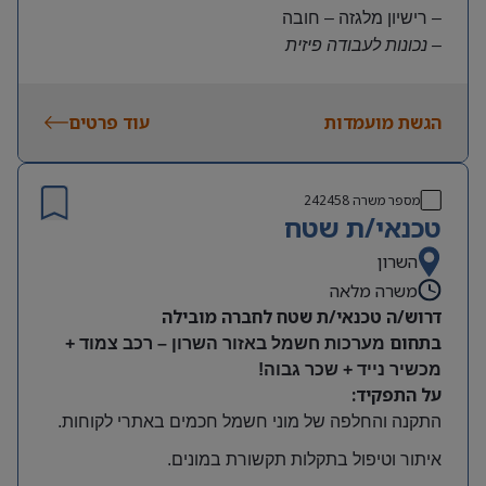
– רישיון מלגזה – חובה
– נכונות לעבודה פיזית
– נכונות להגעה עצמאית
היקף משרה:
הגשת מועמדות
עוד פרטים
משרה מלאה | ימים א-ה | 6:30-15:30
תנאים:
שכר גבוה
מספר משרה
242458
קרן השתלמות ובונוסים
טכנאי/ת שטח
עובד חברה מהיום הראשון
מיקום: חדרה
השרון
משרה מלאה
דרוש/ה טכנאי/ת שטח לחברה מובילה
בתחום
מערכות חשמל באזור השרון – רכב צמוד +
מכשיר נייד + שכר גבוה!
על התפקיד:
התקנה והחלפה של מוני חשמל חכמים באתרי לקוחות
.
איתור וטיפול בתקלות תקשורת במונים
.