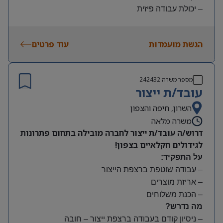
– יכולת עבודה פיזית
– נכונות להגעה עצמאית
היקף משרה:
הגשת מועמדות
עוד פרטים
משמרות:
בוקר 7:00-15:00 | צהריים 15:00-23:00 | לילה 23:00-
7:00
מספר משרה
242432
שעות נוספות לפי צורך
עובד/ת ייצור
תנאים:
סיבוס
השרון, חיפה והצפון
קרן השתלמות
משרה מלאה
דרוש/ה עובד/ת ייצור לחברה מובילה בתחום פתרונות
לגידולים חקלאיים בצפון!
על התפקיד:
– עבודה שוטפת ברצפת הייצור
– אריזת מוצרים
– הכנת משלוחים
מה נדרש?
– ניסיון קודם בעבודה ברצפת ייצור – חובה