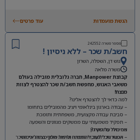
הגשת מועמדות
עוד פרטים
מספר משרה
242552
חשב/ת שכר – ללא ניסיון !
גוש דן, השפלה, השרון
משרה מלאה
קבוצת Manpower, חברה גלובלית מובילה בעולם
משאבי האנוש, מחפשת חשב/ת שכר להצטרף לצוות
מנצח!
למה כדאי לך להצטרף אלינו?
– עבודה בארגון בינלאומי ויציב מהמובילים בתחומו
– סביבת עבודה מקצועית, משפחתית ותומכת
– תפקיד משמעותי עם ממשקים מגוונים והשפעה
מה כולל התפקיד?
אמיתית על הארגון
– אפשרות ללמוד, להתפתח ולהיות חלק מצוות איכותי
– הכנת שכר לעובדי החברה וטיפול שוטף בתהליכי השכר