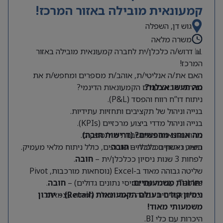
קמעונאית מובילה באזור המרכז!
גוש דן, השפלה
משרה מלאה
📊 דרוש/ה כלכלן/ית לחברה קמעונאית מובילה באזור
המרכז!
האם את/ה אנליטי/ת, אוהב/ת מספרים ומחפש/ת את
מה תעשו אצלנו?
האתגר הבא בעולם הקמעונאות הדינמי?
ניתוח דו”ח רווח והפסד (P&L).
בנייה וניהול של תקציבים ותחזיות עתידיות.
בנייה וניהול מדדי ביצוע מרכזיים (KPIs).
מה אנחנו מחפשים? (דרישות חובה)
ניתוח הוצאות והתחשבנות מול ספקים.
תואר ראשון בכלכלה –
חובה
.
ביצוע ניתוחים כלכליים שוטפים, כולל ניתוח מלאי מעמיק.
לפחות 3 שנות ניסיון ככלכלן/ית –
חובה
.
שליטה גבוהה מאוד ב-Excel (נוסחאות מורכבות, Pivot
Tables, עבודה עם בסיסי נתונים גדולים) –
יתרונות משמעותיים:
חובה
.
יכולת אנליטית גבוהה מאוד ויכולת למידה עצמאית.
ניסיון קודם בעולם הקמעונאות (Retail) – יתרון
משמעותי מאוד!
היכרות עם כלי BI.