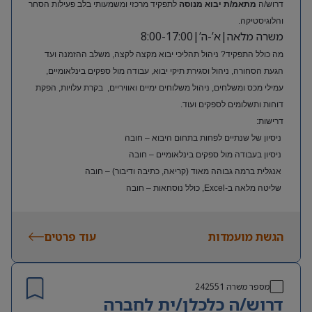
דרוש/ה
מתאמ/ת יבוא מנוסה
לתפקיד מרכזי ומשמעותי בלב פעילות הסחר
והלוגיסטיקה.
משרה מלאה|א’-ה’|8:00-17:00
מה כולל התפקיד? ניהול תהליכי יבוא מקצה לקצה, משלב ההזמנה ועד
הגעת הסחורה, ניהול וסגירת תיקי יבוא, עבודה מול ספקים בינלאומיים,
עמילי מכס ומשלחים, ניהול משלוחים ימיים ואוויריים, בקרת עלויות, הפקת
דוחות ותשלומים לספקים ועוד.
דרישות:
ניסיון של שנתיים לפחות בתחום היבוא – חובה
ניסיון בעבודה מול ספקים בינלאומיים – חובה
אנגלית ברמה גבוהה מאוד (קריאה, כתיבה ודיבור) – חובה
שליטה מלאה ב-Excel, כולל נוסחאות – חובה
ניסיון בעולם האופנה או הריטייל – יתרון משמעותי
הגשת מועמדות
עוד פרטים
מספר משרה
242551
דרוש/ה כלכלן/ית לחברה