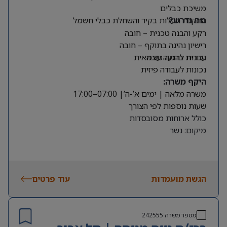
משיכת כבלים
התקנת תעלות בקיר והשחלת כבלי חשמל
מה נדרש?
רקע והבנה טכנית – חובה
רישיון נהיגה בתוקף – חובה
עברית ברמה טובה
נכונות להגעה עצמאית
נכונות לעבודה פיזית
היקף משרה:
משרה מלאה | ימים א’-ה’| 07:00–17:00
שעות נוספות לפי הצורך
כולל ארוחות מסובסדות
מיקום: נשר
הגשת מועמדות
עוד פרטים
מספר משרה
242555