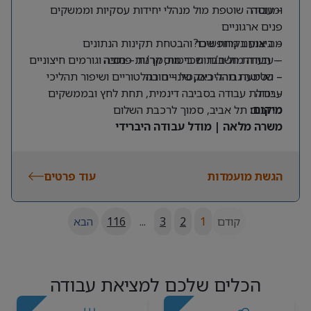
ומנוסה
– עבודה שוטפת מול מנהלי יחידות עסקיות וממשקים
פנים ארגוניים
מה אנחנו מחפשים?
– ביצוע בקרות שכר והבטחת תקינות הנתונים
– תעודת חשב/ת שכר מוסמך/ת – חובה
– עבודה מול חברות ביטוח, קרנות פנסיה וגורמים חיצוניים
– שליטה גבוהה באקסל – חובה
– הטמעת תהליכים, שינויים רגולטוריים ושיפור תהליכי
עבודה
– יכולת עבודה בסביבה דינמית, תחת לחץ ובממשקים
מרובים
מיקום:
תל אביב, סמוך לרכבת השלום
משרה מלאה | מודל עבודה היברידי
הגשת מועמדות
עוד פרטים
קודם
1
2
3
...
116
הבא
הכלים שלכם למציאת עבודה