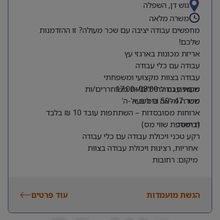
גוש דן, השפלה
משרה מלאה
מחפשים עבודה יציבה עם שכר מעולה? זו ההזדמנות
שלכם!
אריזת מכונות בארגזי עץ
עבודה עם כלי עבודה
עבודה בצוות מקצועי ומשפחתי
שעות עבודה: 08:00–17:00
מתאים גם לחיילים/ות משוחררים/ות
שכר: 47–50 ₪ לשעה
משרה מלאה בימים א’-ה’
ארוחות מסובסדות – השתתפות עובד 10 ₪ בלבד
דרישות:
(בתוספת שווי מס)
רקע טכני ויכולת עבודה עם כלי עבודה
אחריות, רצינות ויכולת עבודה בצוות
מיקום: רחובות
הגשת מועמדות
עוד פרטים