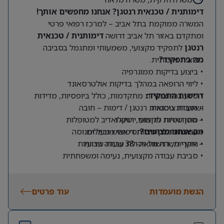
ניסיון בהובלת הקמות, הרחבות או טרנספורמציות
דימותנית / טכנאית רנטגן? אנחנו מחפשים אותך!
תפעוליות משמעותיות – יתרון.
המשרה ממוקמת בתל אביב – למרכז רפואי פרטי
ומתקדם באזור תל אביב דרושה
דימותנית / טכנאית
רנטגן
לתפקיד מקצועי, משמעותי ומתגמל בסביבה
מה בתפקיד?
רפואית איכותית.
• ביצוע בדיקות ממוגרפיה
• ליווי הרופאה במהלך בדיקות אולטרסאונד
דרישות התפקיד:
• סיוע בפרוצדורות מתקדמות, כולל ביופסיות, מדידות
ושאיבות ציסטות
– תעודת טכנאית רנטגן / דימות – חובה
– סטודנטיות לדימות יישקלו
• מתן שירות מקצועי, רגיש ואדיב למטופלות
מה אנחנו מציעים?
– שירותיות גבוהה ויחסי אנוש מעולים
• עבודה כחלק מצוות רפואי מוביל ומנוסה
• היקף משרה מלאה- 38 שעות שבועיות
– אחריות, רגישות ויכולת עבודה בצוות
• סביבת עבודה מקצועית, נעימה ומשפחתית
• מיקום מרכזי ונגיש לתחבורה ציבורית
• ללא עבודה בימי שישי ושבת
הגשת מועמדות
עוד פרטים
• הזדמנות להשתלב במרכז רפואי מוביל עם אופק מקצועי