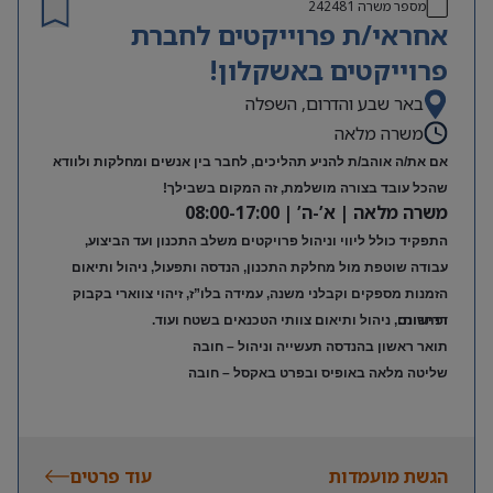
מספר משרה
242481
אחראי/ת פרוייקטים לחברת
פרוייקטים באשקלון!
באר שבע והדרום, השפלה
משרה מלאה
אם את/ה אוהב/ת להניע תהליכים, לחבר בין אנשים ומחלקות ולוודא
שהכל עובד בצורה מושלמת, זה המקום בשבילך!
משרה מלאה | א’-ה’ | 08:00-17:00
התפקיד כולל ליווי וניהול פרויקטים משלב התכנון ועד הביצוע,
עבודה שוטפת מול מחלקת התכנון, הנדסה ותפעול, ניהול ותיאום
הזמנות מספקים וקבלני משנה, עמידה בלו”ז, זיהוי צווארי בקבוק
דרישות:
ופתרונם, ניהול ותיאום צוותי הטכנאים בשטח ועוד.
תואר ראשון בהנדסה תעשייה וניהול – חובה
שליטה מלאה באופיס ובפרט באקסל – חובה
הגשת מועמדות
עוד פרטים