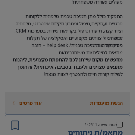
מעולים ואווירה משפחתית!
התפקיד כולל מתן תמיכה טכנית טלפונית ללקוחות
פרטיים ועסקיים,טיפול ופתרון תקלות אינטרנט, טלפוניה
וציוד קצה, תיעוד וטיפול בקריאות שירות במערכות CRM,
דרישות:
עבודה מול צוותים מקצועיים ואסקלציה של תקלות
מורכבות ועוד.
ניסיון קודם בתמיכה טכנית/ help desk – חובה
מתאים לחיילים/ות משוחררים/ות
מחפשים מקום שייתן לכם להתפתח מקצועית, ליהנות
מתנאים מצוינים ולעבוד בסביבה איכותית?
זה הזמן
לשלוח קורות חיים ולהצטרף לצוות מנצח!
הגשת מועמדות
עוד פרטים
מספר משרה
242511
מתאמ/ת ניתוחים