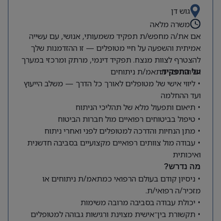
גוש דן
משרה מלאה
אם את/ה מחפש/ת תפקיד משמעותי, אנושי, עם עשייה
אמיתית והשפעה על חיי מטופלים — זו ההזדמנות שלך
להצטרף לצוות מנצח. תפקיד דינמי, מרתק ומרכזי במערך
על התפקיד:
הניתוחים- מתאמ/ת ניתוחים
• ליווי אישי של מטופלים לאורך כל הדרך — משלב הייעוץ
ועד ההחלמה
• תיאום ותפעול מלא של תהליכי הניתוח
• טיפול בביטוחים רפואיים מול חברות הביטוח
• מתן הנחיות והדרכה למטופלים לפני ואחרי ניתוח
• עבודה מול צוותים רפואיים מקצועיים בסביבה חדשנית
ואיכותית
מה נדרש?
• ניסיון קודם בעולם הרפואי כמתאמ/ת ניתוחים או
מזכיר/ה רפואי/ת.
• יכולת עבודה בסביבה מרובה משימות
• תקשורת בין־אישית מצוינת ורגישות גבוהה למטופלים