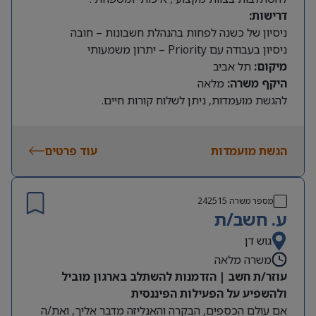
דרישות:
ניסיון של כשנה לפחות בהנהלת חשבונות – חובה
ניסיון בעבודה עם Priority – יתרון משמעותי
מיקום:
תל אביב
היקף משרה:
מלאה
להגשת מועמדות, ניתן לשלוח קורות חיים.
הגשת מועמדות
עוד פרטים
מספר משרה
242515
ע. חשב/ת
גוש דן
משרה מלאה
עוזר/ת חשב | הזדמנות להשתלב בארגון מוביל
ולהשפיע על הפעילות הפיננסית
אם עולם הכספים, הבקרה והאנליזה מדבר אליך, ואת/ה