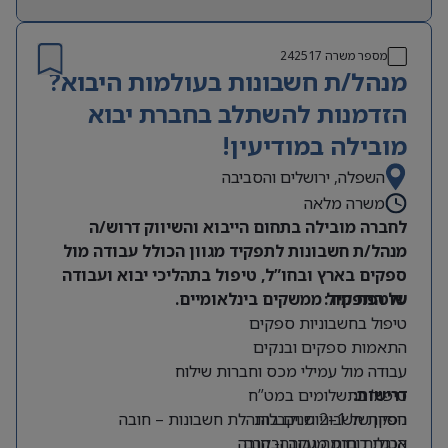
מספר משרה
242517
מנהל/ת חשבונות בעולמות היבוא?
הזדמנות להשתלב בחברת יבוא
מובילה במודיעין!
השפלה, ירושלים והסביבה
משרה מלאה
לחברה מובילה בתחום הייבוא והשיווק דרוש/ה
מנהל/ת חשבונות לתפקיד מגוון הכולל עבודה מול
ספקים בארץ ובחו”ל, טיפול בתהליכי יבוא ועבודה
על התפקיד:
שוטפת מול ממשקים בינלאומיים.
טיפול בחשבוניות ספקים
התאמות ספקים ובנקים
עבודה מול עמילי מכס וחברות שילוח
דרישות:
טיפול בתשלומים במט”ח
ניסיון של 1–2 שנים בהנהלת חשבונות – חובה
הפקת חשבוניות וקבלות
הכנת דוחות מעקב ובקרה
אנגלית ברמה גבוהה- חובה