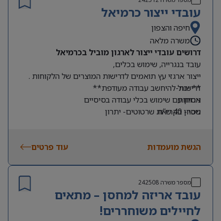
עובדי ייצור כרמיאל
חיפה והצפון
משרה מלאה
דרושים עובדי ייצור לארגון מוביל בכרמיאל
עובד בנגרייה, שימוש בכלים,
ייצור ארגזי עץ תואמים לדרישות המוצרים של הלקוחות .
דרישות-
** יכול להיחשב עבודה מעודפת**
ארוחות
ניסיון עם שימוש בכלי עבודה בסיסיים
שכר- 40 ש”ח.
ניסיון בקריאת שרטוטים- יתרון
שעות עבודה- א-ה 7:00-16:00
גישה לתחבורה ציבורית
הגשת מועמדות
עוד פרטים
מספר משרה
242508
עובד אריזה למחסן – מתאים
לחיילים משוחררים!