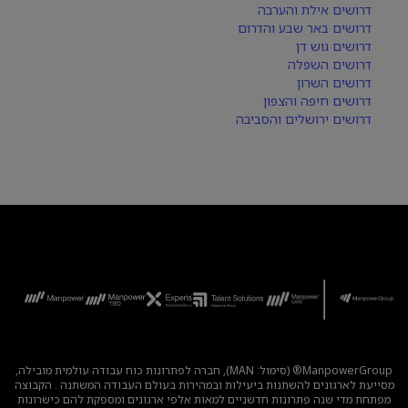
דרושים אילת והערבה
דרושים באר שבע והדרום
דרושים גוש דן
דרושים השפלה
דרושים השרון
דרושים חיפה והצפון
דרושים ירושלים והסביבה
ManpowerGroup® (סימול: MAN), חברה לפתרונות כוח עבודה עולמית מובילה,
מסייעת לארגונים להשתנות ביעילות ובמהירות בעולם העבודה המשתנה . הקבוצה
מפתחת מדי שנה פתרונות חדשניים למאות אלפי ארגונים ומספקת להם כישרונות