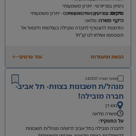
ניסיון בפריורטי- יתרון משמעותי
מיקום:
מודיעין, אזור התעשייה
היכרות עם תחום הייבוא והמכס- יתרון משמעותי
היקף משרה:
מלאה
הזדמנות להצטרף לחברה מובילה בעולמות הייבוא! אל
תפספסו ושלחו לנו קו”ח!
הגשת מועמדות
עוד פרטים
מספר משרה
242507
מנהל/ת חשבונות בצוות- תל אביב-
חברה מובילה!
גוש דן
משרה מלאה
על התפקיד:
לחברה מובילה בתל אביב דרוש/ה מנהל/ת חשבונות
להשתלבות בצוות מקצועי, איכותי ומשפחתי!