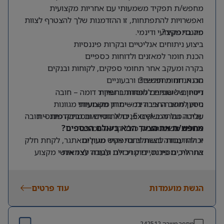
מחפש/ת תפקיד משמעותי עם אחריות מקצועית
ואפשרויות להתפתחות, זו ההזדמנות שלך להצטרף לצוות
מה בתפקיד?
פיננסי מקצועי ודינמי.
ביצוע ניתוחים אנליטיים ובקרות פיננסיות
הכנת חומר למאזנים ולדוחות כספיים
בקרה ומעקב אחר תחומי ספקים, לקוחות ובנקים
מה אנחנו מחפשים?
הכנת דוחות חודשיים ורבעוניים
דיווחים שוטפים למוסדות ורשויות
ניסיון של שנתיים לפחות בתפקיד דומה – חובה
ניסיון מחברה ציבורית – יתרון משמעותי
סיוע לחשב החברה במשימות מקצועיות מגוונות
שליטה גבוהה ב-Excel, כולל נוסחאות מתקדמות – חובה
עבודה מול ממשקים פנים ארגוניים ובסביבה פיננסית
מרובת משימות
אנגלית ברמה טובה, כולל קריאה וכתיבה
מחפש/ת את הצעד הבא בעולם הכספים?
יכולת עבודה בצוות ויחסי אנוש מעולים
זו ההזדמנות להשתלב בתפקיד מגוון ומאתגר, לקחת חלק
אחריות, מסירות, דיוק ויכולת עבודה עצמאית
בתהליכים פיננסיים מרכזיים ולעבוד לצד אנשי מקצוע
מובילים בתחום.
הגשת מועמדות
עוד פרטים
מספר משרה
242512