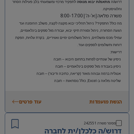
דרוש/ה
מתאמ/ת יבוא מנוסה
לתפקיד מרכזי ומשמעותי בלב פעילות הסחר
והלוגיסטיקה.
משרה מלאה|א’-ה’|8:00-17:00
מה כולל התפקיד? ניהול תהליכי יבוא מקצה לקצה, משלב ההזמנה ועד
הגעת הסחורה, ניהול וסגירת תיקי יבוא, עבודה מול ספקים בינלאומיים,
עמילי מכס ומשלחים, ניהול משלוחים ימיים ואוויריים, בקרת עלויות, הפקת
דוחות ותשלומים לספקים ועוד.
דרישות:
ניסיון של שנתיים לפחות בתחום היבוא – חובה
ניסיון בעבודה מול ספקים בינלאומיים – חובה
אנגלית ברמה גבוהה מאוד (קריאה, כתיבה ודיבור) – חובה
שליטה מלאה ב-Excel, כולל נוסחאות – חובה
ניסיון בעולם האופנה או הריטייל – יתרון משמעותי
הגשת מועמדות
עוד פרטים
מספר משרה
242551
דרוש/ה כלכלן/ית לחברה