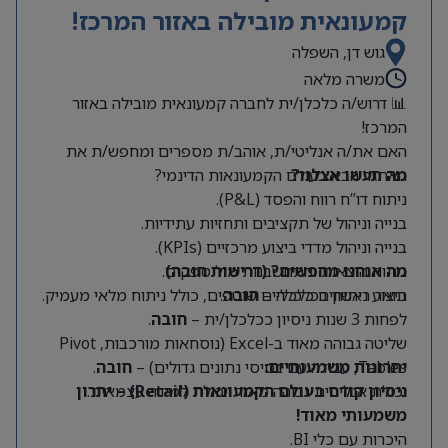
קמעונאית מובילה באזור המרכז!
גוש דן, השפלה
משרה מלאה
📊 דרוש/ה כלכלן/ית לחברה קמעונאית מובילה באזור
המרכז!
האם את/ה אנליטי/ת, אוהב/ת מספרים ומחפש/ת את
מה תעשו אצלנו?
האתגר הבא בעולם הקמעונאות הדינמי?
ניתוח דו”ח רווח והפסד (P&L).
בנייה וניהול של תקציבים ותחזיות עתידיות.
בנייה וניהול מדדי ביצוע מרכזיים (KPIs).
מה אנחנו מחפשים? (דרישות חובה)
ניתוח הוצאות והתחשבנות מול ספקים.
תואר ראשון בכלכלה –
חובה
.
ביצוע ניתוחים כלכליים שוטפים, כולל ניתוח מלאי מעמיק.
לפחות 3 שנות ניסיון ככלכלן/ית –
חובה
.
שליטה גבוהה מאוד ב-Excel (נוסחאות מורכבות, Pivot
Tables, עבודה עם בסיסי נתונים גדולים) –
יתרונות משמעותיים:
חובה
.
יכולת אנליטית גבוהה מאוד ויכולת למידה עצמאית.
ניסיון קודם בעולם הקמעונאות (Retail) – יתרון
משמעותי מאוד!
היכרות עם כלי BI.