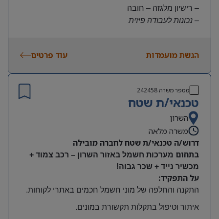
– רישיון מלגזה – חובה
– נכונות לעבודה פיזית
– נכונות להגעה עצמאית
היקף משרה:
הגשת מועמדות
עוד פרטים
משרה מלאה | ימים א-ה | 6:30-15:30
תנאים:
שכר גבוה
מספר משרה
242458
קרן השתלמות ובונוסים
טכנאי/ת שטח
עובד חברה מהיום הראשון
מיקום: חדרה
השרון
משרה מלאה
דרוש/ה טכנאי/ת שטח לחברה מובילה
בתחום
מערכות חשמל באזור השרון – רכב צמוד +
מכשיר נייד + שכר גבוה!
על התפקיד:
התקנה והחלפה של מוני חשמל חכמים באתרי לקוחות
.
איתור וטיפול בתקלות תקשורת במונים
.