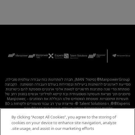
ManpowerGroup® (סימול: MAN), חברה לפתרונות כוח עבודה עולמית מובילה,
מסייעת לארגונים להשתנות ביעילות ובמהירות בעולם העבודה המשתנה . הקבוצה
מפתחת מדי שנה פתרונות חדשניים למאות אלפי ארגונים ומספקת להם כישרונות
מיומנים תוך מציאת תעסוקה משמעותית ובת קיימא למיליוני אנשים במגוון רחב של
תעשיות ומיומנויות. משפחת המומחים שלנו הכוללת את המותגים – Manpower,
®Experis®, ו-Talent Solutions ®- מייצרת ערך רב עבור מועמדים ולקוחות ב-80
מדינות וטריטוריות ברחבי העולם, ועושה זאת כבר 80 שנה.
By clicking “Accept All Cookies”, you agree to the storing of
לכל המשרות
|
מדיניות הפרטיות
|
תנאי השימוש
|
נגישות
|
cookies on your device to enhance site navigation, analyze
קוד אתי
|
מדיניות Cookie
site usage, and assist in our marketing efforts.