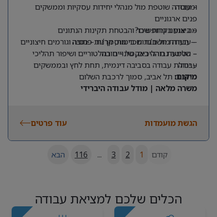
ומנוסה
– עבודה שוטפת מול מנהלי יחידות עסקיות וממשקים
פנים ארגוניים
מה אנחנו מחפשים?
– ביצוע בקרות שכר והבטחת תקינות הנתונים
– תעודת חשב/ת שכר מוסמך/ת – חובה
– עבודה מול חברות ביטוח, קרנות פנסיה וגורמים חיצוניים
– שליטה גבוהה באקסל – חובה
– הטמעת תהליכים, שינויים רגולטוריים ושיפור תהליכי
עבודה
– יכולת עבודה בסביבה דינמית, תחת לחץ ובממשקים
מרובים
מיקום:
תל אביב, סמוך לרכבת השלום
משרה מלאה | מודל עבודה היברידי
הגשת מועמדות
עוד פרטים
קודם
1
2
3
...
116
הבא
הכלים שלכם למציאת עבודה