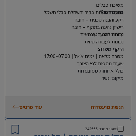
משיכת כבלים
התקנת תעלות בקיר והשחלת כבלי חשמל
מה נדרש?
רקע והבנה טכנית – חובה
רישיון נהיגה בתוקף – חובה
עברית ברמה טובה
נכונות להגעה עצמאית
נכונות לעבודה פיזית
היקף משרה:
משרה מלאה | ימים א’-ה’| 07:00–17:00
שעות נוספות לפי הצורך
כולל ארוחות מסובסדות
מיקום: נשר
הגשת מועמדות
עוד פרטים
מספר משרה
242555