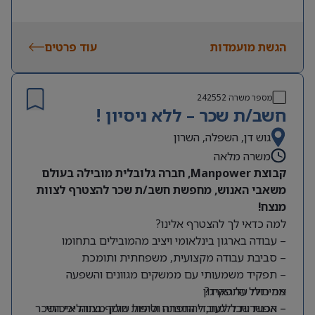
הגשת מועמדות
עוד פרטים
מספר משרה
242552
חשב/ת שכר – ללא ניסיון !
גוש דן, השפלה, השרון
משרה מלאה
קבוצת Manpower, חברה גלובלית מובילה בעולם
משאבי האנוש, מחפשת חשב/ת שכר להצטרף לצוות
מנצח!
למה כדאי לך להצטרף אלינו?
– עבודה בארגון בינלאומי ויציב מהמובילים בתחומו
– סביבת עבודה מקצועית, משפחתית ותומכת
– תפקיד משמעותי עם ממשקים מגוונים והשפעה
מה כולל התפקיד?
אמיתית על הארגון
– אפשרות ללמוד, להתפתח ולהיות חלק מצוות איכותי
– הכנת שכר לעובדי החברה וטיפול שוטף בתהליכי השכר