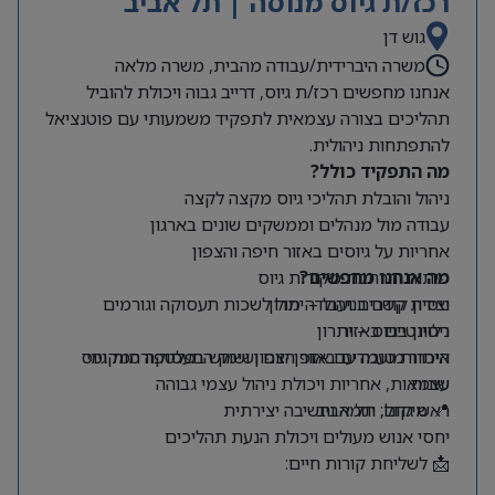
רכז/ת גיוס מנוסה | תל אביב
גוש דן
משרה היברידית/עבודה מהבית, משרה מלאה
אנחנו מחפשים רכז/ת גיוס, דרייב גבוה ויכולת להוביל
תהליכים בצורה עצמאית לתפקיד משמעותי עם פוטנציאל
להתפתחות ניהולית.
מה התפקיד כולל?
ניהול והובלת תהליכי גיוס מקצה לקצה
עבודה מול מנהלים וממשקים שונים בארגון
אחריות על גיוסים באזור חיפה והצפון
מה אנחנו מחפשים?
פיתוח והרחבת מקורות גיוס
ניסיון קודם בניהול – יתרון
יצירת קשרים ועבודה מול לשכות תעסוקה וגורמים
רלוונטיים באזור
ניסיון בגיוס – יתרון
היכרות טובה עם אזור הצפון ושוק התעסוקה המקומי
איתור מועמדים באופן יזום ושימוש בפלטפורמות גיוס
שונות
עצמאות, אחריות ויכולת ניהול עצמי גבוהה
📍 מיקום: תל אביב
ראש גדול, יוזמה וחשיבה יצירתית
יחסי אנוש מעולים ויכולת הנעת תהליכים
📩 לשליחת קורות חיים: