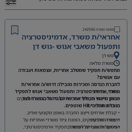
מספר משרה
242566
אחראי/ת משרד, אדמיניסטרציה
ותפעול משאבי אנוש -גוש דן
גוש דן
משרה מלאה
מחפש/ת תפקיד שמשלב אחריות, עצמאות ועבודה
עם אנשים?
לחברת הנדסה ומכירות מובילה דרוש/ה אחראי/ת
תחומי אחריות:
משרד, אדמיניסטרציה ותפעול משאבי אנוש לתפקיד
מגוון ודינמי הכולל אחריות על ניהול המשרד לצד
• מתן שירות מקצועי ואיכותי לעובדי החברה ולממשקים
הובלת תהליכי HR שוטפים.
פנימיים וחיצוניים.
• קבלת אורחים וייצוג החברה באופן מקצועי ואדיב.
דרישות התפקיד:
• עבודה מול ספקים, הזמנת ציוד משרדי ואחריות על
התפעול השוטף של המשרד.
• ניסיון של שנתיים לפחות בתפקיד אדמיניסטרטיבי,