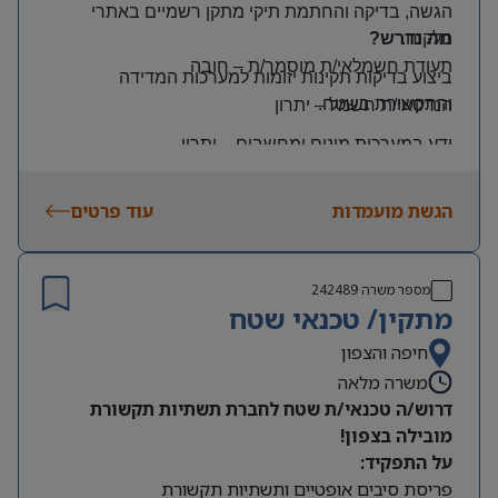
הגשה, בדיקה והחתמת תיקי מתקן רשמיים באתרי
הלקוח
.
מה נדרש?
תעודת חשמלאי/ת מוסמך/ת
–
חובה
ביצוע בדיקות תקינות יזומות למערכות המדידה
והתקשורת בשטח
.
הנדסאי/ת חשמל
–
יתרון
ידע במערכות מונים ומחשבים
–
יתרון
יכולת עמידה בלחץ ונכונות לעבודה מאומצת
הגשת מועמדות
עוד פרטים
היקף משרה:
משרה מלאה | ימים: א’-ה’ | שעות: 8:00–17:00
תנאים:
מספר משרה
242489
רכב צמוד וטלפון סלולרי
מתקין/ טכנאי שטח
שכר גבוה
חיפה והצפון
משרה מלאה
מיקום: קדימה צורן
דרוש/ה טכנאי/ת שטח לחברת תשתיות תקשורת
מובילה בצפון!
על התפקיד:
פריסת סיבים אופטיים ותשתיות תקשורת