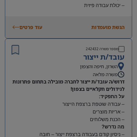
– יכולת עבודה פיזית
– נכונות להגעה עצמאית
היקף משרה:
הגשת מועמדות
עוד פרטים
משמרות:
בוקר 7:00-15:00 | צהריים 15:00-23:00 | לילה 23:00-
7:00
מספר משרה
242432
שעות נוספות לפי צורך
עובד/ת ייצור
תנאים:
סיבוס
השרון, חיפה והצפון
קרן השתלמות
משרה מלאה
דרוש/ה עובד/ת ייצור לחברה מובילה בתחום פתרונות
לגידולים חקלאיים בצפון!
על התפקיד:
– עבודה שוטפת ברצפת הייצור
– אריזת מוצרים
– הכנת משלוחים
מה נדרש?
– ניסיון קודם בעבודה ברצפת ייצור – חובה