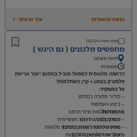
הגשת מועמדות
עוד פרטים
מספר משרה
242324
מחפשים מלגזנים ( גם היגש )
חיפה והצפון
משמרות
דרוש/ה מלגזנ/ית למפעל מוביל בתחום ייצור אריזות
פלסטיק בצפון + קרן השתלמות!
על התפקיד:
– סידור סחורה במחסן
– ביצוע העמסות
מה נדרש?
– תפעול מלגזות וציוד הרמה
– רישיון מלגזה – חובה
– עבודה בסביבת ייצור תעשייתית
– שמירה על סדר וארגון במחסן
– ניסיון של שנה לפחות בתפקיד מלגזן/ת
מיקום: אזור תעשייה ג’וליס
– אחריות ויכולת עבודה בצוות