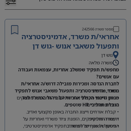
מספר משרה
242566
אחראי/ת משרד, אדמיניסטרציה
ותפעול משאבי אנוש -גוש דן
גוש דן
משרה מלאה
מחפש/ת תפקיד שמשלב אחריות, עצמאות ועבודה
עם אנשים?
לחברת הנדסה ומכירות מובילה דרוש/ה אחראי/ת
תחומי אחריות:
משרד, אדמיניסטרציה ותפעול משאבי אנוש לתפקיד
מגוון ודינמי הכולל אחריות על ניהול המשרד לצד
• מתן שירות מקצועי ואיכותי לעובדי החברה ולממשקים
הובלת תהליכי HR שוטפים.
פנימיים וחיצוניים.
• קבלת אורחים וייצוג החברה באופן מקצועי ואדיב.
דרישות התפקיד:
• עבודה מול ספקים, הזמנת ציוד משרדי ואחריות על
התפעול השוטף של המשרד.
• ניסיון של שנתיים לפחות בתפקיד אדמיניסטרטיבי,