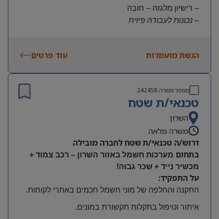
– רישיון מלגזה – חובה
– נכונות לעבודה פיזית
– נכונות להגעה עצמאית
היקף משרה:
הגשת מועמדות
עוד פרטים
משרה מלאה | ימים א-ה | 6:30-15:30
תנאים:
שכר גבוה
מספר משרה
242458
קרן השתלמות ובונוסים
טכנאי/ת שטח
עובד חברה מהיום הראשון
מיקום: חדרה
השרון
משרה מלאה
דרוש/ה טכנאי/ת שטח לחברה מובילה
בתחום
מערכות חשמל באזור השרון – רכב צמוד +
מכשיר נייד + שכר גבוה!
על התפקיד:
התקנה והחלפה של מוני חשמל חכמים באתרי לקוחות
.
איתור וטיפול בתקלות תקשורת במונים
.