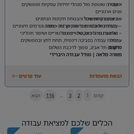
ומנוסה
– עבודה שוטפת מול מנהלי יחידות עסקיות וממשקים
פנים ארגוניים
מה אנחנו מחפשים?
– ביצוע בקרות שכר והבטחת תקינות הנתונים
– תעודת חשב/ת שכר מוסמך/ת – חובה
– עבודה מול חברות ביטוח, קרנות פנסיה וגורמים חיצוניים
– שליטה גבוהה באקסל – חובה
– הטמעת תהליכים, שינויים רגולטוריים ושיפור תהליכי
עבודה
– יכולת עבודה בסביבה דינמית, תחת לחץ ובממשקים
מרובים
מיקום:
תל אביב, סמוך לרכבת השלום
משרה מלאה | מודל עבודה היברידי
הגשת מועמדות
עוד פרטים
קודם
1
2
3
...
116
הבא
הכלים שלכם למציאת עבודה