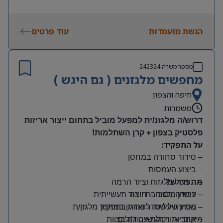
הגשת מועמדות
עוד פרטים
מספר משרה
242324
מחפשים מלגזנים ( גם היגש )
חיפה והצפון
משמרות
דרוש/ה מלגזנ/ית למפעל מוביל בתחום ייצור אריזות
פלסטיק בצפון + קרן השתלמות!
על התפקיד:
– סידור סחורה במחסן
– ביצוע העמסות
מה נדרש?
– תפעול מלגזות וציוד הרמה
– רישיון מלגזה – חובה
– עבודה בסביבת ייצור תעשייתית
– שמירה על סדר וארגון במחסן
– ניסיון של שנה לפחות בתפקיד מלגזן/ת
מיקום: אזור תעשייה ג’וליס
– אחריות ויכולת עבודה בצוות