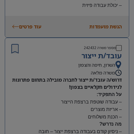
– יכולת עבודה פיזית
– נכונות להגעה עצמאית
היקף משרה:
הגשת מועמדות
עוד פרטים
משמרות:
בוקר 7:00-15:00 | צהריים 15:00-23:00 | לילה 23:00-
7:00
מספר משרה
242432
שעות נוספות לפי צורך
עובד/ת ייצור
תנאים:
סיבוס
השרון, חיפה והצפון
קרן השתלמות
משרה מלאה
דרוש/ה עובד/ת ייצור לחברה מובילה בתחום פתרונות
לגידולים חקלאיים בצפון!
על התפקיד:
– עבודה שוטפת ברצפת הייצור
– אריזת מוצרים
– הכנת משלוחים
מה נדרש?
– ניסיון קודם בעבודה ברצפת ייצור – חובה