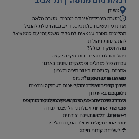
רכז/ת גיוס מנוסה | תל אביב
גוש דן
משרה היברידית/עבודה מהבית, משרה מלאה
אנחנו מחפשים רכז/ת גיוס, דרייב גבוה ויכולת להוביל
תהליכים בצורה עצמאית לתפקיד משמעותי עם פוטנציאל
להתפתחות ניהולית.
מה התפקיד כולל?
ניהול והובלת תהליכי גיוס מקצה לקצה
עבודה מול מנהלים וממשקים שונים בארגון
אחריות על גיוסים באזור חיפה והצפון
מה אנחנו מחפשים?
פיתוח והרחבת מקורות גיוס
ניסיון קודם בניהול – יתרון
יצירת קשרים ועבודה מול לשכות תעסוקה וגורמים
רלוונטיים באזור
ניסיון בגיוס – יתרון
היכרות טובה עם אזור הצפון ושוק התעסוקה המקומי
איתור מועמדים באופן יזום ושימוש בפלטפורמות גיוס
שונות
עצמאות, אחריות ויכולת ניהול עצמי גבוהה
📍 מיקום: תל אביב
ראש גדול, יוזמה וחשיבה יצירתית
יחסי אנוש מעולים ויכולת הנעת תהליכים
📩 לשליחת קורות חיים: