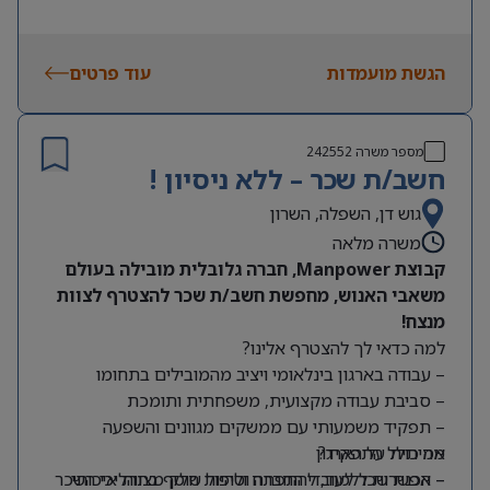
הגשת מועמדות
עוד פרטים
מספר משרה
242552
חשב/ת שכר – ללא ניסיון !
גוש דן, השפלה, השרון
משרה מלאה
קבוצת Manpower, חברה גלובלית מובילה בעולם
משאבי האנוש, מחפשת חשב/ת שכר להצטרף לצוות
מנצח!
למה כדאי לך להצטרף אלינו?
– עבודה בארגון בינלאומי ויציב מהמובילים בתחומו
– סביבת עבודה מקצועית, משפחתית ותומכת
– תפקיד משמעותי עם ממשקים מגוונים והשפעה
מה כולל התפקיד?
אמיתית על הארגון
– אפשרות ללמוד, להתפתח ולהיות חלק מצוות איכותי
– הכנת שכר לעובדי החברה וטיפול שוטף בתהליכי השכר