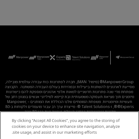
ManpowerGroup® (סימול: MAN), חברה לפתרונות כוח עבודה עולמית מובילה,
מסייעת לארגונים להשתנות ביעילות ובמהירות בעולם העבודה המשתנה . הקבוצה
מפתחת מדי שנה פתרונות חדשניים למאות אלפי ארגונים ומספקת להם כישרונות
מיומנים תוך מציאת תעסוקה משמעותית ובת קיימא למיליוני אנשים במגוון רחב של
תעשיות ומיומנויות. משפחת המומחים שלנו הכוללת את המותגים – Manpower,
®Experis®, ו-Talent Solutions ®- מייצרת ערך רב עבור מועמדים ולקוחות ב-80
מדינות וטריטוריות ברחבי העולם, ועושה זאת כבר 80 שנה.
By clicking “Accept All Cookies”, you agree to the storing of
לכל המשרות
|
מדיניות הפרטיות
|
תנאי השימוש
|
נגישות
|
cookies on your device to enhance site navigation, analyze
קוד אתי
|
מדיניות Cookie
site usage, and assist in our marketing efforts.