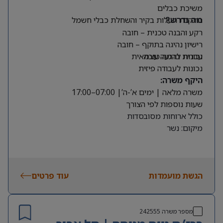
משיכת כבלים
התקנת תעלות בקיר והשחלת כבלי חשמל
מה נדרש?
רקע והבנה טכנית – חובה
רישיון נהיגה בתוקף – חובה
עברית ברמה טובה
נכונות להגעה עצמאית
נכונות לעבודה פיזית
היקף משרה:
משרה מלאה | ימים א’-ה’| 07:00–17:00
שעות נוספות לפי הצורך
כולל ארוחות מסובסדות
מיקום: נשר
הגשת מועמדות
עוד פרטים
מספר משרה
242555