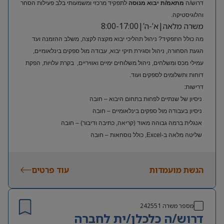
דרוש/ה
מתאמ/ת יבוא מנוסה
לתפקיד מרכזי ומשמעותי בלב פעילות הסחר
והלוגיסטיקה.
משרה מלאה|א’-ה’|8:00-17:00
מה כולל התפקיד? ניהול תהליכי יבוא מקצה לקצה, משלב ההזמנה ועד
הגעת הסחורה, ניהול וסגירת תיקי יבוא, עבודה מול ספקים בינלאומיים,
עמילי מכס ומשלחים, ניהול משלוחים ימיים ואוויריים, בקרת עלויות, הפקת
דוחות ותשלומים לספקים ועוד.
דרישות:
ניסיון של שנתיים לפחות בתחום היבוא – חובה
ניסיון בעבודה מול ספקים בינלאומיים – חובה
אנגלית ברמה גבוהה מאוד (קריאה, כתיבה ודיבור) – חובה
שליטה מלאה ב-Excel, כולל נוסחאות – חובה
ניסיון בעולם האופנה או הריטייל – יתרון משמעותי
הגשת מועמדות
עוד פרטים
מספר משרה
242551
דרוש/ה כלכלן/ית לחברה