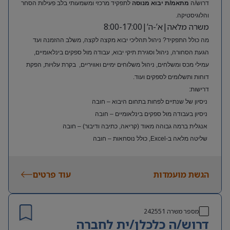
דרוש/ה
מתאמ/ת יבוא מנוסה
לתפקיד מרכזי ומשמעותי בלב פעילות הסחר
והלוגיסטיקה.
משרה מלאה|א’-ה’|8:00-17:00
מה כולל התפקיד? ניהול תהליכי יבוא מקצה לקצה, משלב ההזמנה ועד
הגעת הסחורה, ניהול וסגירת תיקי יבוא, עבודה מול ספקים בינלאומיים,
עמילי מכס ומשלחים, ניהול משלוחים ימיים ואוויריים, בקרת עלויות, הפקת
דוחות ותשלומים לספקים ועוד.
דרישות:
ניסיון של שנתיים לפחות בתחום היבוא – חובה
ניסיון בעבודה מול ספקים בינלאומיים – חובה
אנגלית ברמה גבוהה מאוד (קריאה, כתיבה ודיבור) – חובה
שליטה מלאה ב-Excel, כולל נוסחאות – חובה
ניסיון בעולם האופנה או הריטייל – יתרון משמעותי
הגשת מועמדות
עוד פרטים
מספר משרה
242551
דרוש/ה כלכלן/ית לחברה