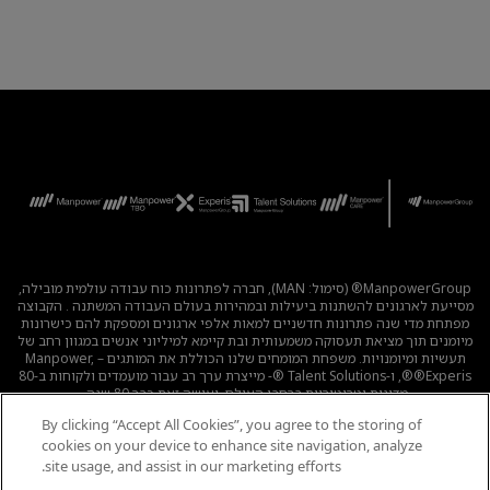
ManpowerGroup® (סימול: MAN), חברה לפתרונות כוח עבודה עולמית מובילה,
מסייעת לארגונים להשתנות ביעילות ובמהירות בעולם העבודה המשתנה . הקבוצה
מפתחת מדי שנה פתרונות חדשניים למאות אלפי ארגונים ומספקת להם כישרונות
מיומנים תוך מציאת תעסוקה משמעותית ובת קיימא למיליוני אנשים במגוון רחב של
תעשיות ומיומנויות. משפחת המומחים שלנו הכוללת את המותגים – Manpower,
®Experis®, ו-Talent Solutions ®- מייצרת ערך רב עבור מועמדים ולקוחות ב-80
מדינות וטריטוריות ברחבי העולם, ועושה זאת כבר 80 שנה.
By clicking “Accept All Cookies”, you agree to the storing of
לכל המשרות
|
מדיניות הפרטיות
|
תנאי השימוש
|
נגישות
|
cookies on your device to enhance site navigation, analyze
קוד אתי
|
מדיניות Cookie
site usage, and assist in our marketing efforts.