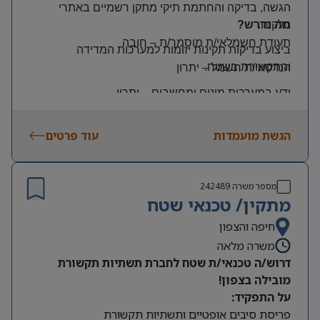
הגשה, בדיקה והחתמת תיקי מתקן רשמיים באתרי
הלקוח
.
מה נדרש?
תעודת חשמלאי/ת מוסמך/ת
–
חובה
ביצוע בדיקות תקינות יזומות למערכות המדידה
והתקשורת בשטח
.
הנדסאי/ת חשמל
–
יתרון
ידע במערכות מונים ומחשבים
–
יתרון
יכולת עמידה בלחץ ונכונות לעבודה מאומצת
הגשת מועמדות
עוד פרטים
היקף משרה:
משרה מלאה | ימים: א’-ה’ | שעות: 8:00–17:00
תנאים:
מספר משרה
242489
רכב צמוד וטלפון סלולרי
מתקין/ טכנאי שטח
שכר גבוה
חיפה והצפון
משרה מלאה
מיקום: קדימה צורן
דרוש/ה טכנאי/ת שטח לחברת תשתיות תקשורת
מובילה בצפון!
על התפקיד:
פריסת סיבים אופטיים ותשתיות תקשורת