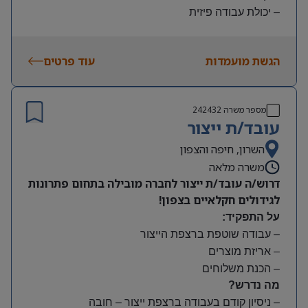
– יכולת עבודה פיזית
– נכונות להגעה עצמאית
היקף משרה:
הגשת מועמדות
עוד פרטים
משמרות:
בוקר 7:00-15:00 | צהריים 15:00-23:00 | לילה 23:00-
7:00
מספר משרה
242432
שעות נוספות לפי צורך
עובד/ת ייצור
תנאים:
סיבוס
השרון, חיפה והצפון
קרן השתלמות
משרה מלאה
דרוש/ה עובד/ת ייצור לחברה מובילה בתחום פתרונות
לגידולים חקלאיים בצפון!
על התפקיד:
– עבודה שוטפת ברצפת הייצור
– אריזת מוצרים
– הכנת משלוחים
מה נדרש?
– ניסיון קודם בעבודה ברצפת ייצור – חובה