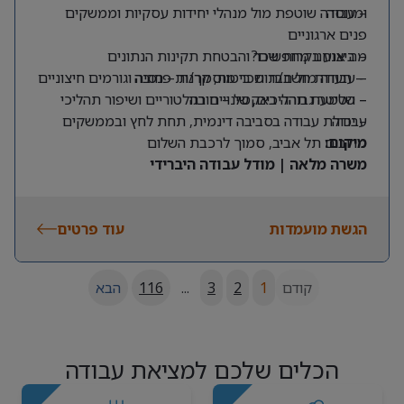
ומנוסה
– עבודה שוטפת מול מנהלי יחידות עסקיות וממשקים
פנים ארגוניים
מה אנחנו מחפשים?
– ביצוע בקרות שכר והבטחת תקינות הנתונים
– תעודת חשב/ת שכר מוסמך/ת – חובה
– עבודה מול חברות ביטוח, קרנות פנסיה וגורמים חיצוניים
– שליטה גבוהה באקסל – חובה
– הטמעת תהליכים, שינויים רגולטוריים ושיפור תהליכי
עבודה
– יכולת עבודה בסביבה דינמית, תחת לחץ ובממשקים
מרובים
מיקום:
תל אביב, סמוך לרכבת השלום
משרה מלאה | מודל עבודה היברידי
הגשת מועמדות
עוד פרטים
קודם
1
2
3
...
116
הבא
הכלים שלכם למציאת עבודה