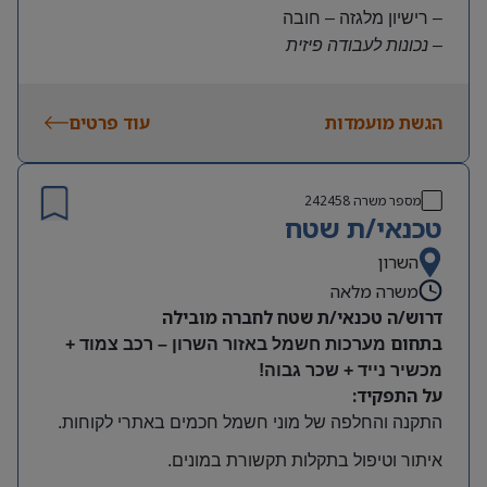
– רישיון מלגזה – חובה
– נכונות לעבודה פיזית
– נכונות להגעה עצמאית
היקף משרה:
הגשת מועמדות
עוד פרטים
משרה מלאה | ימים א-ה | 6:30-15:30
תנאים:
שכר גבוה
מספר משרה
242458
קרן השתלמות ובונוסים
טכנאי/ת שטח
עובד חברה מהיום הראשון
מיקום: חדרה
השרון
משרה מלאה
דרוש/ה טכנאי/ת שטח לחברה מובילה
בתחום
מערכות חשמל באזור השרון – רכב צמוד +
מכשיר נייד + שכר גבוה!
על התפקיד:
התקנה והחלפה של מוני חשמל חכמים באתרי לקוחות
.
איתור וטיפול בתקלות תקשורת במונים
.