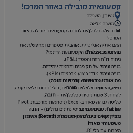
קמעונאית מובילה באזור המרכז!
גוש דן, השפלה
משרה מלאה
📊 דרוש/ה כלכלן/ית לחברה קמעונאית מובילה באזור
המרכז!
האם את/ה אנליטי/ת, אוהב/ת מספרים ומחפש/ת את
מה תעשו אצלנו?
האתגר הבא בעולם הקמעונאות הדינמי?
ניתוח דו”ח רווח והפסד (P&L).
בנייה וניהול של תקציבים ותחזיות עתידיות.
בנייה וניהול מדדי ביצוע מרכזיים (KPIs).
מה אנחנו מחפשים? (דרישות חובה)
ניתוח הוצאות והתחשבנות מול ספקים.
תואר ראשון בכלכלה –
חובה
.
ביצוע ניתוחים כלכליים שוטפים, כולל ניתוח מלאי מעמיק.
לפחות 3 שנות ניסיון ככלכלן/ית –
חובה
.
שליטה גבוהה מאוד ב-Excel (נוסחאות מורכבות, Pivot
Tables, עבודה עם בסיסי נתונים גדולים) –
יתרונות משמעותיים:
חובה
.
יכולת אנליטית גבוהה מאוד ויכולת למידה עצמאית.
ניסיון קודם בעולם הקמעונאות (Retail) – יתרון
משמעותי מאוד!
היכרות עם כלי BI.