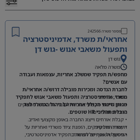
מספר משרה
242566
אחראי/ת משרד, אדמיניסטרציה
ותפעול משאבי אנוש -גוש דן
גוש דן
משרה מלאה
מחפש/ת תפקיד שמשלב אחריות, עצמאות ועבודה
עם אנשים?
לחברת הנדסה ומכירות מובילה דרוש/ה אחראי/ת
תחומי אחריות:
משרד, אדמיניסטרציה ותפעול משאבי אנוש לתפקיד
מגוון ודינמי הכולל אחריות על ניהול המשרד לצד
• מתן שירות מקצועי ואיכותי לעובדי החברה ולממשקים
הובלת תהליכי HR שוטפים.
פנימיים וחיצוניים.
• קבלת אורחים וייצוג החברה באופן מקצועי ואדיב.
דרישות התפקיד:
• עבודה מול ספקים, הזמנת ציוד משרדי ואחריות על
התפעול השוטף של המשרד.
• ניסיון של שנתיים לפחות בתפקיד אדמיניסטרטיבי,