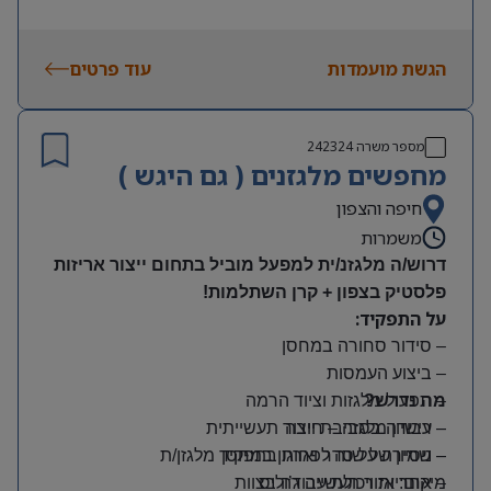
הגשת מועמדות
עוד פרטים
מספר משרה
242324
מחפשים מלגזנים ( גם היגש )
חיפה והצפון
משמרות
דרוש/ה מלגזנ/ית למפעל מוביל בתחום ייצור אריזות
פלסטיק בצפון + קרן השתלמות!
על התפקיד:
– סידור סחורה במחסן
– ביצוע העמסות
מה נדרש?
– תפעול מלגזות וציוד הרמה
– רישיון מלגזה – חובה
– עבודה בסביבת ייצור תעשייתית
– שמירה על סדר וארגון במחסן
– ניסיון של שנה לפחות בתפקיד מלגזן/ת
מיקום: אזור תעשייה ג’וליס
– אחריות ויכולת עבודה בצוות