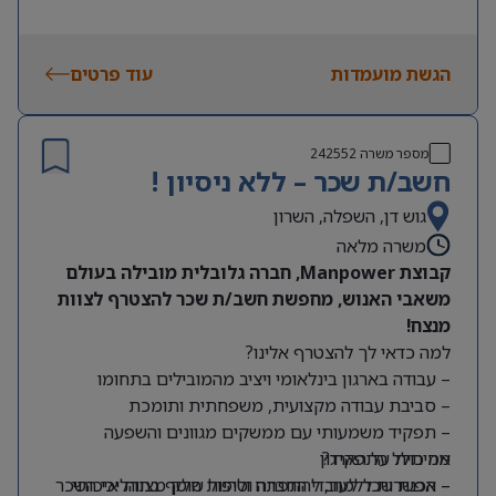
הגשת מועמדות
עוד פרטים
מספר משרה
242552
חשב/ת שכר – ללא ניסיון !
גוש דן, השפלה, השרון
משרה מלאה
קבוצת Manpower, חברה גלובלית מובילה בעולם
משאבי האנוש, מחפשת חשב/ת שכר להצטרף לצוות
מנצח!
למה כדאי לך להצטרף אלינו?
– עבודה בארגון בינלאומי ויציב מהמובילים בתחומו
– סביבת עבודה מקצועית, משפחתית ותומכת
– תפקיד משמעותי עם ממשקים מגוונים והשפעה
מה כולל התפקיד?
אמיתית על הארגון
– אפשרות ללמוד, להתפתח ולהיות חלק מצוות איכותי
– הכנת שכר לעובדי החברה וטיפול שוטף בתהליכי השכר