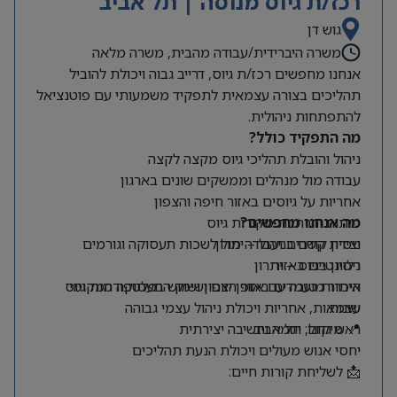
רכז/ת גיוס מנוסה | תל אביב
גוש דן
משרה היברידית/עבודה מהבית, משרה מלאה
אנחנו מחפשים רכז/ת גיוס, דרייב גבוה ויכולת להוביל
תהליכים בצורה עצמאית לתפקיד משמעותי עם פוטנציאל
להתפתחות ניהולית.
מה התפקיד כולל?
ניהול והובלת תהליכי גיוס מקצה לקצה
עבודה מול מנהלים וממשקים שונים בארגון
אחריות על גיוסים באזור חיפה והצפון
מה אנחנו מחפשים?
פיתוח והרחבת מקורות גיוס
ניסיון קודם בניהול – יתרון
יצירת קשרים ועבודה מול לשכות תעסוקה וגורמים
רלוונטיים באזור
ניסיון בגיוס – יתרון
היכרות טובה עם אזור הצפון ושוק התעסוקה המקומי
איתור מועמדים באופן יזום ושימוש בפלטפורמות גיוס
שונות
עצמאות, אחריות ויכולת ניהול עצמי גבוהה
📍 מיקום: תל אביב
ראש גדול, יוזמה וחשיבה יצירתית
יחסי אנוש מעולים ויכולת הנעת תהליכים
📩 לשליחת קורות חיים: