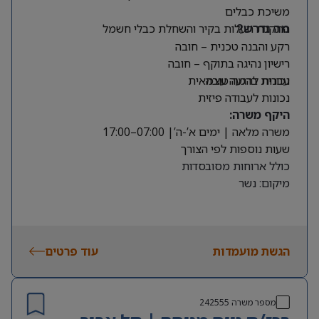
משיכת כבלים
התקנת תעלות בקיר והשחלת כבלי חשמל
מה נדרש?
רקע והבנה טכנית – חובה
רישיון נהיגה בתוקף – חובה
עברית ברמה טובה
נכונות להגעה עצמאית
נכונות לעבודה פיזית
היקף משרה:
משרה מלאה | ימים א’-ה’| 07:00–17:00
שעות נוספות לפי הצורך
כולל ארוחות מסובסדות
מיקום: נשר
הגשת מועמדות
עוד פרטים
מספר משרה
242555