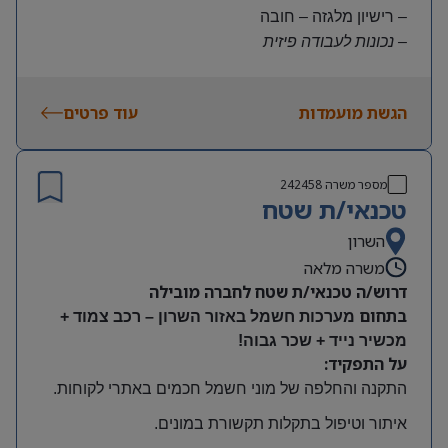
– רישיון מלגזה – חובה
– נכונות לעבודה פיזית
– נכונות להגעה עצמאית
היקף משרה:
הגשת מועמדות
עוד פרטים
משרה מלאה | ימים א-ה | 6:30-15:30
תנאים:
שכר גבוה
מספר משרה
242458
קרן השתלמות ובונוסים
טכנאי/ת שטח
עובד חברה מהיום הראשון
מיקום: חדרה
השרון
משרה מלאה
דרוש/ה טכנאי/ת שטח לחברה מובילה
בתחום
מערכות חשמל באזור השרון – רכב צמוד +
מכשיר נייד + שכר גבוה!
על התפקיד:
התקנה והחלפה של מוני חשמל חכמים באתרי לקוחות
.
איתור וטיפול בתקלות תקשורת במונים
.