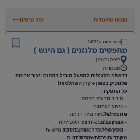
הגשת מועמדות
עוד פרטים
מספר משרה
242324
מחפשים מלגזנים ( גם היגש )
חיפה והצפון
משמרות
דרוש/ה מלגזנ/ית למפעל מוביל בתחום ייצור אריזות
פלסטיק בצפון + קרן השתלמות!
על התפקיד:
– סידור סחורה במחסן
– ביצוע העמסות
מה נדרש?
– תפעול מלגזות וציוד הרמה
– רישיון מלגזה – חובה
– עבודה בסביבת ייצור תעשייתית
– שמירה על סדר וארגון במחסן
– ניסיון של שנה לפחות בתפקיד מלגזן/ת
מיקום: אזור תעשייה ג’וליס
– אחריות ויכולת עבודה בצוות