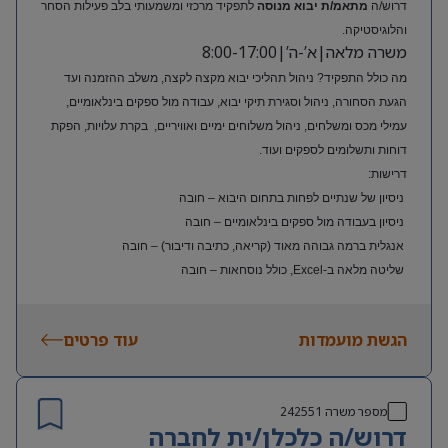
דרוש/ה
מתאמ/ת יבוא מנוסה
לתפקיד מרכזי ומשמעותי בלב פעילות הסחר
והלוגיסטיקה.
משרה מלאה|א’-ה’|8:00-17:00
מה כולל התפקיד? ניהול תהליכי יבוא מקצה לקצה, משלב ההזמנה ועד
הגעת הסחורה, ניהול וסגירת תיקי יבוא, עבודה מול ספקים בינלאומיים,
עמילי מכס ומשלחים, ניהול משלוחים ימיים ואוויריים, בקרת עלויות, הפקת
דוחות ותשלומים לספקים ועוד.
דרישות:
ניסיון של שנתיים לפחות בתחום היבוא – חובה
ניסיון בעבודה מול ספקים בינלאומיים – חובה
אנגלית ברמה גבוהה מאוד (קריאה, כתיבה ודיבור) – חובה
שליטה מלאה ב-Excel, כולל נוסחאות – חובה
ניסיון בעולם האופנה או הריטייל – יתרון משמעותי
הגשת מועמדות
עוד פרטים
מספר משרה
242551
דרוש/ה כלכלן/ית לחברה