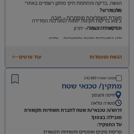
הגשה, בדיקה והחתמת תיקי מתקן רשמיים באתרי
הלקוח
.
מה נדרש?
תעודת חשמלאי/ת מוסמך/ת
–
חובה
ביצוע בדיקות תקינות יזומות למערכות המדידה
והתקשורת בשטח
.
הנדסאי/ת חשמל
–
יתרון
ידע במערכות מונים ומחשבים
–
יתרון
יכולת עמידה בלחץ ונכונות לעבודה מאומצת
הגשת מועמדות
עוד פרטים
היקף משרה:
משרה מלאה | ימים: א’-ה’ | שעות: 8:00–17:00
תנאים:
מספר משרה
242489
רכב צמוד וטלפון סלולרי
מתקין/ טכנאי שטח
שכר גבוה
חיפה והצפון
משרה מלאה
מיקום: קדימה צורן
דרוש/ה טכנאי/ת שטח לחברת תשתיות תקשורת
מובילה בצפון!
על התפקיד:
פריסת סיבים אופטיים ותשתיות תקשורת