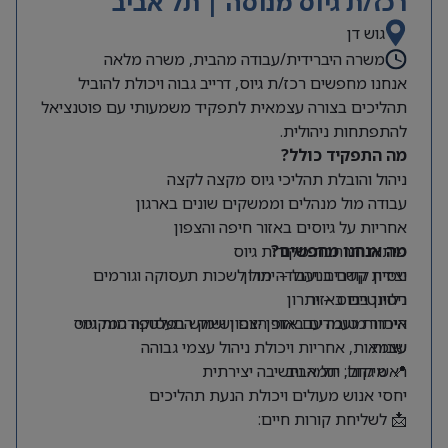
רכז/ת גיוס מנוסה | תל אביב
גוש דן
משרה היברידית/עבודה מהבית, משרה מלאה
אנחנו מחפשים רכז/ת גיוס, דרייב גבוה ויכולת להוביל
תהליכים בצורה עצמאית לתפקיד משמעותי עם פוטנציאל
להתפתחות ניהולית.
מה התפקיד כולל?
ניהול והובלת תהליכי גיוס מקצה לקצה
עבודה מול מנהלים וממשקים שונים בארגון
אחריות על גיוסים באזור חיפה והצפון
מה אנחנו מחפשים?
פיתוח והרחבת מקורות גיוס
ניסיון קודם בניהול – יתרון
יצירת קשרים ועבודה מול לשכות תעסוקה וגורמים
רלוונטיים באזור
ניסיון בגיוס – יתרון
היכרות טובה עם אזור הצפון ושוק התעסוקה המקומי
איתור מועמדים באופן יזום ושימוש בפלטפורמות גיוס
שונות
עצמאות, אחריות ויכולת ניהול עצמי גבוהה
📍 מיקום: תל אביב
ראש גדול, יוזמה וחשיבה יצירתית
יחסי אנוש מעולים ויכולת הנעת תהליכים
📩 לשליחת קורות חיים: