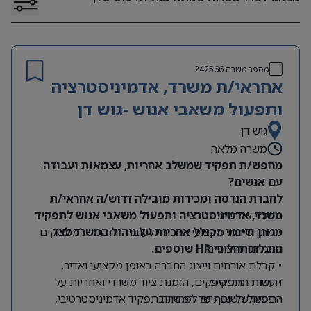
מספר משרה
242566
אחראי/ת משרד, אדמיניסטרציה
ותפעול משאבי אנוש -גוש דן
גוש דן
משרה מלאה
מחפש/ת תפקיד שמשלב אחריות, עצמאות ועבודה
עם אנשים?
לחברת הנדסה ומכירות מובילה דרוש/ה אחראי/ת
תחומי אחריות:
משרד, אדמיניסטרציה ותפעול משאבי אנוש לתפקיד
מגוון ודינמי הכולל אחריות על ניהול המשרד לצד
• מתן שירות מקצועי ואיכותי לעובדי החברה ולממשקים
הובלת תהליכי HR שוטפים.
פנימיים וחיצוניים.
• קבלת אורחים וייצוג החברה באופן מקצועי ואדיב.
דרישות התפקיד:
• עבודה מול ספקים, הזמנת ציוד משרדי ואחריות על
התפעול השוטף של המשרד.
• ניסיון של שנתיים לפחות בתפקיד אדמיניסטרטיבי,