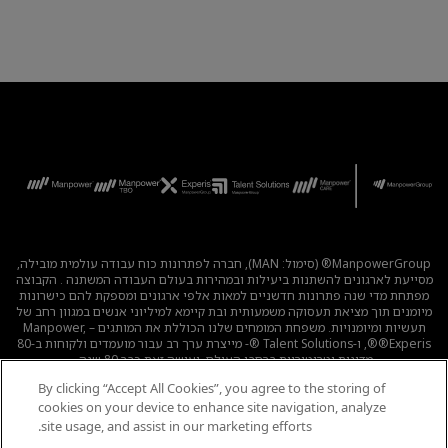
ManpowerGroup® (סימול: MAN), חברה לפתרונות כוח עבודה עולמית מובילה,
מסייעת לארגונים להשתנות ביעילות ובמהירות בעולם העבודה המשתנה . הקבוצה
מפתחת מדי שנה פתרונות חדשניים למאות אלפי ארגונים ומספקת להם כישרונות
מיומנים תוך מציאת תעסוקה משמעותית ובת קיימא למיליוני אנשים במגוון רחב של
תעשיות ומיומנויות. משפחת המומחים שלנו הכוללת את המותגים – Manpower,
®Experis®, ו-Talent Solutions ®- מייצרת ערך רב עבור מועמדים ולקוחות ב-80
מדינות וטריטוריות ברחבי העולם, ועושה זאת כבר 80 שנה.
By clicking “Accept All Cookies”, you agree to the storing of
לכל המשרות
|
מדיניות הפרטיות
|
תנאי השימוש
|
נגישות
|
cookies on your device to enhance site navigation, analyze
קוד אתי
|
מדיניות Cookie
site usage, and assist in our marketing efforts.