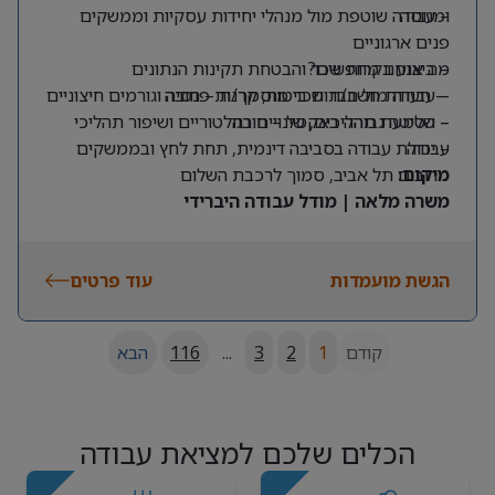
ומנוסה
– עבודה שוטפת מול מנהלי יחידות עסקיות וממשקים
פנים ארגוניים
מה אנחנו מחפשים?
– ביצוע בקרות שכר והבטחת תקינות הנתונים
– תעודת חשב/ת שכר מוסמך/ת – חובה
– עבודה מול חברות ביטוח, קרנות פנסיה וגורמים חיצוניים
– שליטה גבוהה באקסל – חובה
– הטמעת תהליכים, שינויים רגולטוריים ושיפור תהליכי
עבודה
– יכולת עבודה בסביבה דינמית, תחת לחץ ובממשקים
מרובים
מיקום:
תל אביב, סמוך לרכבת השלום
משרה מלאה | מודל עבודה היברידי
הגשת מועמדות
עוד פרטים
קודם
1
2
3
...
116
הבא
הכלים שלכם למציאת עבודה