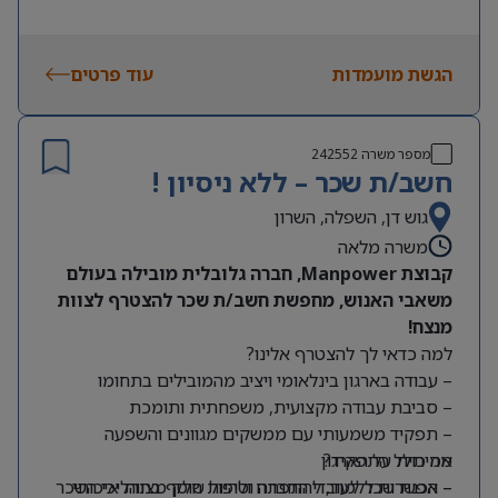
הגשת מועמדות
עוד פרטים
מספר משרה
242552
חשב/ת שכר – ללא ניסיון !
גוש דן, השפלה, השרון
משרה מלאה
קבוצת Manpower, חברה גלובלית מובילה בעולם
משאבי האנוש, מחפשת חשב/ת שכר להצטרף לצוות
מנצח!
למה כדאי לך להצטרף אלינו?
– עבודה בארגון בינלאומי ויציב מהמובילים בתחומו
– סביבת עבודה מקצועית, משפחתית ותומכת
– תפקיד משמעותי עם ממשקים מגוונים והשפעה
מה כולל התפקיד?
אמיתית על הארגון
– אפשרות ללמוד, להתפתח ולהיות חלק מצוות איכותי
– הכנת שכר לעובדי החברה וטיפול שוטף בתהליכי השכר