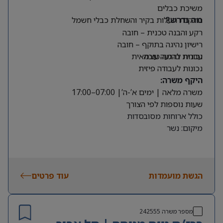
משיכת כבלים
התקנת תעלות בקיר והשחלת כבלי חשמל
מה נדרש?
רקע והבנה טכנית – חובה
רישיון נהיגה בתוקף – חובה
עברית ברמה טובה
נכונות להגעה עצמאית
נכונות לעבודה פיזית
היקף משרה:
משרה מלאה | ימים א’-ה’| 07:00–17:00
שעות נוספות לפי הצורך
כולל ארוחות מסובסדות
מיקום: נשר
הגשת מועמדות
עוד פרטים
מספר משרה
242555