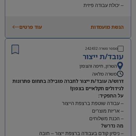
– יכולת עבודה פיזית
– נכונות להגעה עצמאית
היקף משרה:
הגשת מועמדות
עוד פרטים
משמרות:
בוקר 7:00-15:00 | צהריים 15:00-23:00 | לילה 23:00-
7:00
מספר משרה
242432
שעות נוספות לפי צורך
עובד/ת ייצור
תנאים:
סיבוס
השרון, חיפה והצפון
קרן השתלמות
משרה מלאה
דרוש/ה עובד/ת ייצור לחברה מובילה בתחום פתרונות
לגידולים חקלאיים בצפון!
על התפקיד:
– עבודה שוטפת ברצפת הייצור
– אריזת מוצרים
– הכנת משלוחים
מה נדרש?
– ניסיון קודם בעבודה ברצפת ייצור – חובה