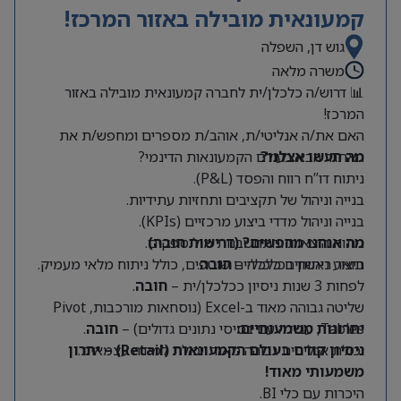
קמעונאית מובילה באזור המרכז!
גוש דן, השפלה
משרה מלאה
📊 דרוש/ה כלכלן/ית לחברה קמעונאית מובילה באזור
המרכז!
האם את/ה אנליטי/ת, אוהב/ת מספרים ומחפש/ת את
מה תעשו אצלנו?
האתגר הבא בעולם הקמעונאות הדינמי?
ניתוח דו”ח רווח והפסד (P&L).
בנייה וניהול של תקציבים ותחזיות עתידיות.
בנייה וניהול מדדי ביצוע מרכזיים (KPIs).
מה אנחנו מחפשים? (דרישות חובה)
ניתוח הוצאות והתחשבנות מול ספקים.
תואר ראשון בכלכלה –
חובה
.
ביצוע ניתוחים כלכליים שוטפים, כולל ניתוח מלאי מעמיק.
לפחות 3 שנות ניסיון ככלכלן/ית –
חובה
.
שליטה גבוהה מאוד ב-Excel (נוסחאות מורכבות, Pivot
Tables, עבודה עם בסיסי נתונים גדולים) –
יתרונות משמעותיים:
חובה
.
יכולת אנליטית גבוהה מאוד ויכולת למידה עצמאית.
ניסיון קודם בעולם הקמעונאות (Retail) – יתרון
משמעותי מאוד!
היכרות עם כלי BI.