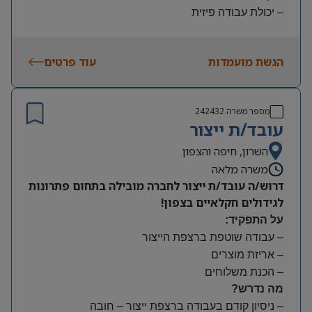
– יכולת עבודה פיזית
– נכונות להגעה עצמאית
היקף משרה:
הגשת מועמדות
עוד פרטים
משמרות:
בוקר 7:00-15:00 | צהריים 15:00-23:00 | לילה 23:00-
7:00
מספר משרה
242432
שעות נוספות לפי צורך
עובד/ת ייצור
תנאים:
סיבוס
השרון, חיפה והצפון
קרן השתלמות
משרה מלאה
דרוש/ה עובד/ת ייצור לחברה מובילה בתחום פתרונות
לגידולים חקלאיים בצפון!
על התפקיד:
– עבודה שוטפת ברצפת הייצור
– אריזת מוצרים
– הכנת משלוחים
מה נדרש?
– ניסיון קודם בעבודה ברצפת ייצור – חובה