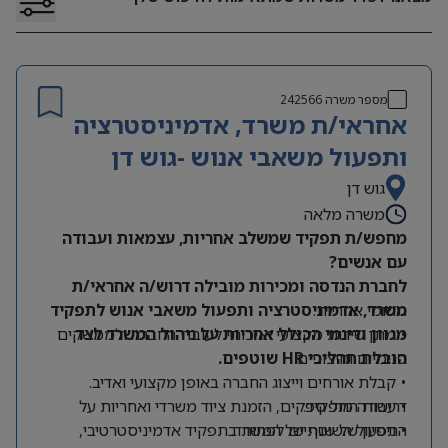
מספר משרה
242566
אחראי/ת משרד, אדמיניסטרציה
ותפעול משאבי אנוש -גוש דן
גוש דן
משרה מלאה
מחפש/ת תפקיד שמשלב אחריות, עצמאות ועבודה
עם אנשים?
לחברת הנדסה ומכירות מובילה דרוש/ה אחראי/ת
תחומי אחריות:
משרד, אדמיניסטרציה ותפעול משאבי אנוש לתפקיד
מגוון ודינמי הכולל אחריות על ניהול המשרד לצד
• מתן שירות מקצועי ואיכותי לעובדי החברה ולממשקים
הובלת תהליכי HR שוטפים.
פנימיים וחיצוניים.
• קבלת אורחים וייצוג החברה באופן מקצועי ואדיב.
דרישות התפקיד:
• עבודה מול ספקים, הזמנת ציוד משרדי ואחריות על
התפעול השוטף של המשרד.
• ניסיון של שנתיים לפחות בתפקיד אדמיניסטרטיבי,