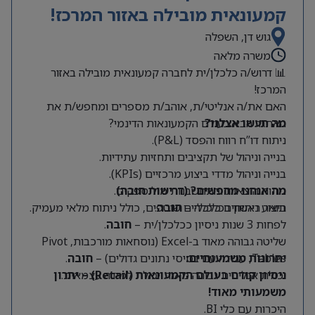
קמעונאית מובילה באזור המרכז!
גוש דן, השפלה
משרה מלאה
📊 דרוש/ה כלכלן/ית לחברה קמעונאית מובילה באזור
המרכז!
האם את/ה אנליטי/ת, אוהב/ת מספרים ומחפש/ת את
מה תעשו אצלנו?
האתגר הבא בעולם הקמעונאות הדינמי?
ניתוח דו”ח רווח והפסד (P&L).
בנייה וניהול של תקציבים ותחזיות עתידיות.
בנייה וניהול מדדי ביצוע מרכזיים (KPIs).
מה אנחנו מחפשים? (דרישות חובה)
ניתוח הוצאות והתחשבנות מול ספקים.
תואר ראשון בכלכלה –
חובה
.
ביצוע ניתוחים כלכליים שוטפים, כולל ניתוח מלאי מעמיק.
לפחות 3 שנות ניסיון ככלכלן/ית –
חובה
.
שליטה גבוהה מאוד ב-Excel (נוסחאות מורכבות, Pivot
Tables, עבודה עם בסיסי נתונים גדולים) –
יתרונות משמעותיים:
חובה
.
יכולת אנליטית גבוהה מאוד ויכולת למידה עצמאית.
ניסיון קודם בעולם הקמעונאות (Retail) – יתרון
משמעותי מאוד!
היכרות עם כלי BI.