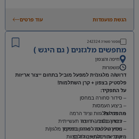
הגשת מועמדות
עוד פרטים
מספר משרה
242324
מחפשים מלגזנים ( גם היגש )
חיפה והצפון
משמרות
דרוש/ה מלגזנ/ית למפעל מוביל בתחום ייצור אריזות
פלסטיק בצפון + קרן השתלמות!
על התפקיד:
– סידור סחורה במחסן
– ביצוע העמסות
מה נדרש?
– תפעול מלגזות וציוד הרמה
– רישיון מלגזה – חובה
– עבודה בסביבת ייצור תעשייתית
– שמירה על סדר וארגון במחסן
– ניסיון של שנה לפחות בתפקיד מלגזן/ת
מיקום: אזור תעשייה ג’וליס
– אחריות ויכולת עבודה בצוות