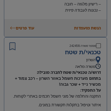
– רישיון מלגזה – חובה
– נכונות לעבודה פיזית
– נכונות להגעה עצמאית
היקף משרה:
הגשת מועמדות
עוד פרטים
משרה מלאה | ימים א-ה | 6:30-15:30
תנאים:
שכר גבוה
מספר משרה
242458
קרן השתלמות ובונוסים
טכנאי/ת שטח
עובד חברה מהיום הראשון
מיקום: חדרה
השרון
משרה מלאה
דרוש/ה טכנאי/ת שטח לחברה מובילה
בתחום
מערכות חשמל באזור השרון – רכב צמוד +
מכשיר נייד + שכר גבוה!
על התפקיד:
התקנה והחלפה של מוני חשמל חכמים באתרי לקוחות
.
איתור וטיפול בתקלות תקשורת במונים
.