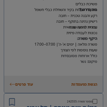
משיכת כבלים
התקנת תעלות בקיר והשחלת כבלי חשמל
מה נדרש?
רקע והבנה טכנית – חובה
רישיון נהיגה בתוקף – חובה
עברית ברמה טובה
נכונות להגעה עצמאית
נכונות לעבודה פיזית
היקף משרה:
משרה מלאה | ימים א’-ה’| 07:00–17:00
שעות נוספות לפי הצורך
כולל ארוחות מסובסדות
מיקום: נשר
הגשת מועמדות
עוד פרטים
מספר משרה
242555