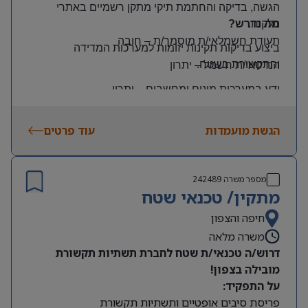
הגשה, בדיקה והחתמת תיקי מתקן רשמיים באתרי
הלקוח
.
מה נדרש?
תעודת חשמלאי/ת מוסמך/ת
–
חובה
ביצוע בדיקות תקינות יזומות למערכות המדידה
והתקשורת בשטח
.
הנדסאי/ת חשמל
–
יתרון
ידע במערכות מונים ומחשבים
–
יתרון
יכולת עמידה בלחץ ונכונות לעבודה מאומצת
הגשת מועמדות
עוד פרטים
היקף משרה:
משרה מלאה | ימים: א’-ה’ | שעות: 8:00–17:00
תנאים:
מספר משרה
242489
רכב צמוד וטלפון סלולרי
מתקין/ טכנאי שטח
שכר גבוה
חיפה והצפון
משרה מלאה
מיקום: קדימה צורן
דרוש/ה טכנאי/ת שטח לחברת תשתיות תקשורת
מובילה בצפון!
על התפקיד:
פריסת סיבים אופטיים ותשתיות תקשורת