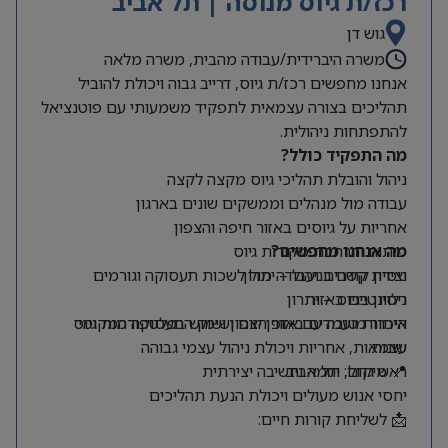
רכז/ת גיוס מנוסה | תל אביב
גוש דן
משרה היברידית/עבודה מהבית, משרה מלאה
אנחנו מחפשים רכז/ת גיוס, דרייב גבוה ויכולת להוביל
תהליכים בצורה עצמאית לתפקיד משמעותי עם פוטנציאל
להתפתחות ניהולית.
מה התפקיד כולל?
ניהול והובלת תהליכי גיוס מקצה לקצה
עבודה מול מנהלים וממשקים שונים בארגון
אחריות על גיוסים באזור חיפה והצפון
מה אנחנו מחפשים?
פיתוח והרחבת מקורות גיוס
ניסיון קודם בניהול – יתרון
יצירת קשרים ועבודה מול לשכות תעסוקה וגורמים
רלוונטיים באזור
ניסיון בגיוס – יתרון
היכרות טובה עם אזור הצפון ושוק התעסוקה המקומי
איתור מועמדים באופן יזום ושימוש בפלטפורמות גיוס
שונות
עצמאות, אחריות ויכולת ניהול עצמי גבוהה
📍 מיקום: תל אביב
ראש גדול, יוזמה וחשיבה יצירתית
יחסי אנוש מעולים ויכולת הנעת תהליכים
📩 לשליחת קורות חיים: