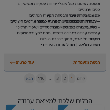
ומנוסה
– עבודה שוטפת מול מנהלי יחידות עסקיות וממשקים
פנים ארגוניים
מה אנחנו מחפשים?
– ביצוע בקרות שכר והבטחת תקינות הנתונים
– תעודת חשב/ת שכר מוסמך/ת – חובה
– עבודה מול חברות ביטוח, קרנות פנסיה וגורמים חיצוניים
– שליטה גבוהה באקסל – חובה
– הטמעת תהליכים, שינויים רגולטוריים ושיפור תהליכי
עבודה
– יכולת עבודה בסביבה דינמית, תחת לחץ ובממשקים
מרובים
מיקום:
תל אביב, סמוך לרכבת השלום
משרה מלאה | מודל עבודה היברידי
הגשת מועמדות
עוד פרטים
קודם
1
2
3
...
116
הבא
הכלים שלכם למציאת עבודה