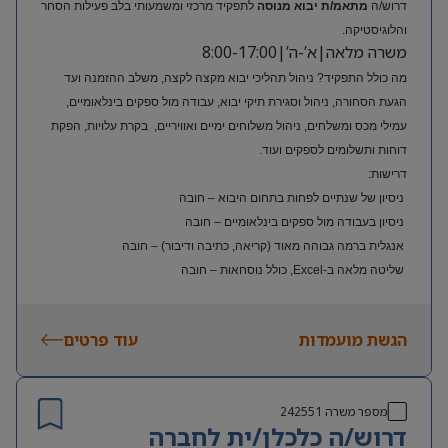
דרוש/ה
מתאמ/ת יבוא מנוסה
לתפקיד מרכזי ומשמעותי בלב פעילות הסחר
והלוגיסטיקה.
משרה מלאה|א’-ה’|8:00-17:00
מה כולל התפקיד? ניהול תהליכי יבוא מקצה לקצה, משלב ההזמנה ועד
הגעת הסחורה, ניהול וסגירת תיקי יבוא, עבודה מול ספקים בינלאומיים,
עמילי מכס ומשלחים, ניהול משלוחים ימיים ואוויריים, בקרת עלויות, הפקת
דוחות ותשלומים לספקים ועוד.
דרישות:
ניסיון של שנתיים לפחות בתחום היבוא – חובה
ניסיון בעבודה מול ספקים בינלאומיים – חובה
אנגלית ברמה גבוהה מאוד (קריאה, כתיבה ודיבור) – חובה
שליטה מלאה ב-Excel, כולל נוסחאות – חובה
ניסיון בעולם האופנה או הריטייל – יתרון משמעותי
הגשת מועמדות
עוד פרטים
מספר משרה
242551
דרוש/ה כלכלן/ית לחברה