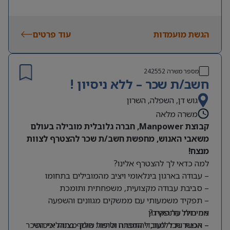
הגשת מועמדות
עוד פרטים
מספר משרה
242552
חשב/ת שכר – ללא ניסיון !
גוש דן, השפלה, השרון
משרה מלאה
קבוצת Manpower, חברה גלובלית מובילה בעולם
משאבי האנוש, מחפשת חשב/ת שכר להצטרף לצוות
מנצח!
למה כדאי לך להצטרף אלינו?
– עבודה בארגון בינלאומי ויציב מהמובילים בתחומו
– סביבת עבודה מקצועית, משפחתית ותומכת
– תפקיד משמעותי עם ממשקים מגוונים והשפעה
מה כולל התפקיד?
אמיתית על הארגון
– אפשרות ללמוד, להתפתח ולהיות חלק מצוות איכותי
– הכנת שכר לעובדי החברה וטיפול שוטף בתהליכי השכר