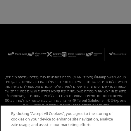
ManpowerGroup® (סימול: MAN), חברה לפתרונות כוח עבודה עולמית מובילה,
מסייעת לארגונים להשתנות ביעילות ובמהירות בעולם העבודה המשתנה . הקבוצה
מפתחת מדי שנה פתרונות חדשניים למאות אלפי ארגונים ומספקת להם כישרונות
מיומנים תוך מציאת תעסוקה משמעותית ובת קיימא למיליוני אנשים במגוון רחב של
תעשיות ומיומנויות. משפחת המומחים שלנו הכוללת את המותגים – Manpower,
®Experis®, ו-Talent Solutions ®- מייצרת ערך רב עבור מועמדים ולקוחות ב-80
מדינות וטריטוריות ברחבי העולם, ועושה זאת כבר 80 שנה.
By clicking “Accept All Cookies”, you agree to the storing of
לכל המשרות
|
מדיניות הפרטיות
|
תנאי השימוש
|
נגישות
|
cookies on your device to enhance site navigation, analyze
קוד אתי
|
מדיניות Cookie
site usage, and assist in our marketing efforts.