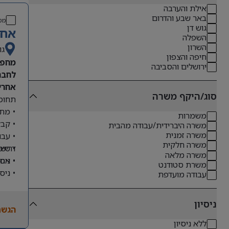
אילת והערבה
באר שבע והדרום
מס
גוש דן
אחר
השפלה
השרון
גו
חיפה והצפון
מחפש
ירושלים והסביבה
לחבר
אחריו
סוג/היקף משרה
תחומי
• מתן
משמרות
• קבל
משרה היברידית/עבודה מהבית
משרה זמנית
• עבו
משרה חלקית
דרישו
• טיפ
משרה מלאה
• ניס
• אחר
משרת סטודנט
• ניס
עבודה מועדפת
• שליטה מלא
• ניסיון
ניסיון
הגשת
• יכו
ללא ניסיון