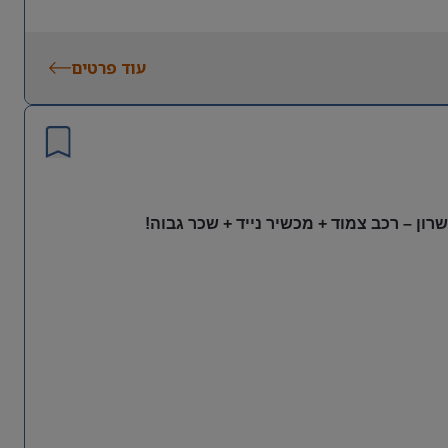
עוד פרטים
ון – רכב צמוד + מכשיר נייד + שכר גבוה!