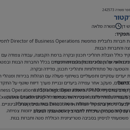
פר משרה
242573
קטור
ש דן
משרה מלאה
תפקיד:
קבוצת חברו
ה והחברות הבנות.
ד כולל הובלת תהליכי תכנון ובקרה ברמת הקבוצה, עבודה צמודה עם הנ
ים חוצי ארגון בסביבה גלובלית ומורכבת
ת מלאה על תהליכי תכנון העבודה והיעדים בכלל החברות הבנות ובמטה
 והטמעה של מתודולוגיות ותהליכי תכנון, מדידה ובקרה.
 יעדים עסקיים ותפעוליים בשיתוף פעולה עם הנהלות בכירות ומנהלי 
 ביצועים, מעקב אחר עמידה ביעדים ובניית מערך דיווח שוטף על התקדמ
דרש?
 פרויקטים ויוזמות אסטרטגיות מטעם מטה הקבוצה.
Business Operations / Strategic Operations / PM בכיר או תפקידים דומים.
 הזדמנויות להתייעלות, אופטימיזציה ושיפור תהליכים רוחביים בארגון.
בעבודה צמודה להנהלה בכירה או בכפיפות ל-Executive Leadership.
 עבודה מרובים מול הנהלות, מטה וחברות בנות בארץ ובחו”ל.
י ניסיון בתפקידי הנהלה או Executive בארגונים קטנים ובינוניים.
ת להתפתחות עתידית לתחומי פיתוח עסקי והובלת יוזמות צמיחה.
עסקית מעמיקה ויכולת לחבר בין אסטרטגיה לביצוע.
 משמעותי לניסיון בסביבה מטריציונית הכוללת מטה וחברות בנות.
ת ברמה גבוהה מאוד, בכתב ובעל פה.