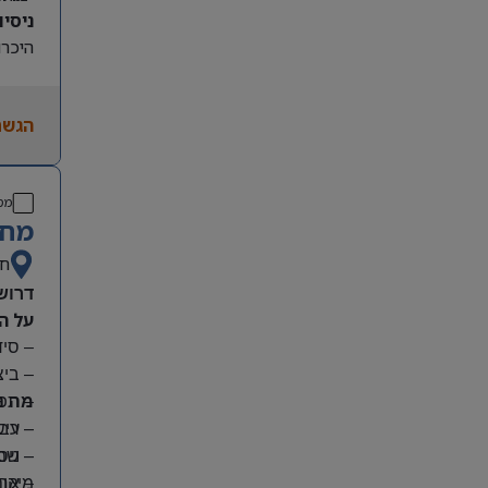
ניסיון קו
היכרות
הגשת
מס
מחפ
חי
דרוש
על ה
– סי
– בי
מה נ
– תפע
– ריש
– עבו
– שמי
– ניס
מיקום
– אחר