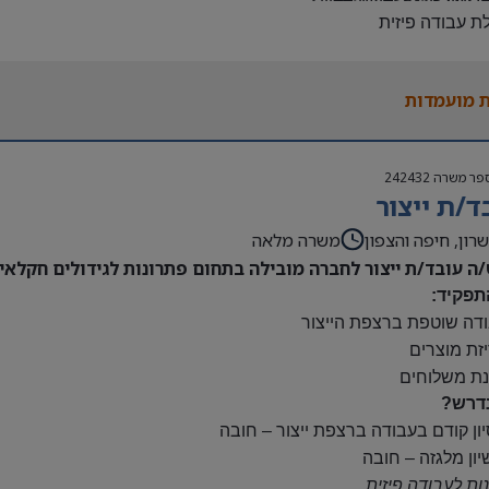
לת עבודה פיזית
נות להגעה עצמאית
 משרה:
 מועמדות
ות:
23:00-7
נוספות לפי צורך
פר משרה
242432
ם:
ד/ת ייצור
ס
השתלמות
רון, חיפה והצפון
משרה מלאה
/ה עובד/ת ייצור לחברה מובילה בתחום פתרונות לגידולים חקלאיי
תפקיד:
ודה שוטפת ברצפת הייצור
יזת מוצרים
נת משלוחים
דרש?
יון קודם בעבודה ברצפת ייצור – חובה
יון מלגזה – חובה
נות לעבודה פיזית