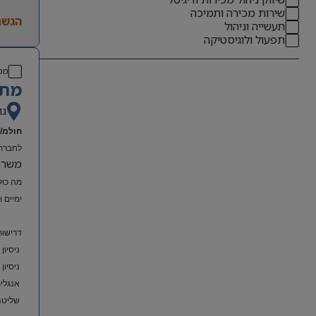
שירות מכירה ותמיכה
הגשת
תעשייה וניהול
תפעול ולוגיסטיקה
מס
מתא
גו
חולמ/ת
לחברת 
משרה מל
מה כול
ימיים 
דרישות
ניסיון
ניסיון
אנגלית
שליטה מלאה ב-el