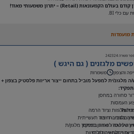
דם בעולם הקמעונאות (Retail) – יתרון משמעותי מאוד!
 עם כלי BI.
 מועמדות
פר משרה
242324
שים מלגזנים ( גם היגש )
פה והצפון
משמרות
/ה מלגזנ/ית למפעל מוביל בתחום ייצור אריזות פלסטיק בצפון +
תפקיד:
דור סחורה במחסן
צוע העמסות
דרש?
ול מלגזות וציוד הרמה
יון מלגזה – חובה
דה בסביבת ייצור תעשייתית
רה על סדר וארגון במחסן
יון של שנה לפחות בתפקיד מלגזן/ת
: אזור תעשייה ג’וליס
יות ויכולת עבודה בצוות