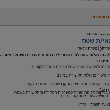
נות להגעה עצמאית
 משרה:
 מועמדות
אה | ימים א-ה | 6:30-15:30
ם:
גבוה
פר משרה
242458
שתלמות ובונוסים
אי/ת שטח
 חברה מהיום הראשון
ם: חדרה
רון
משרה מלאה
/ה טכנאי/ת שטח לחברה מובילה בתחום
מערכות חשמל באזור השר
תפקיד:
ה והחלפה של מוני חשמל חכמים באתרי לקוחות
.
 וטיפול בתקלות תקשורת במונים
.
, בדיקה והחתמת תיקי מתקן רשמיים באתרי הלקוח
.
דרש?
 בדיקות תקינות יזומות למערכות המדידה והתקשורת בשטח
.
ת חשמלאי/ת מוסמך/ת
–
חובה
אי/ת חשמל
–
יתרון