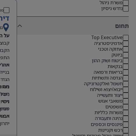
משרת ניהול
נדרש ניסיון
מס
דיר
תחום
גו
על ה
Top Executive
אדמיניסטרציה
אחזקה וטכני
הקבוצ
ביוטק
התפקי
ביטוח ושוק ההון
תהליכ
אחריו
בנקאות
בנייה
בריאות ורפואה
הנדסה ותשתיות
הגדרת
חשמל ואלקטרוניקה
ניטור
מה נ
ייבוא/יצוא ושילוח
הובלת
ניסיון קודם בתפקידי O
ייצור ותעשייה
משאבי אנוש
זיהוי
ניסיון 
משפטים
ממשקי
יתרון לבעל
משרות כלליות
אפשרו
הבנה 
נהיגה ותעבורה
יתרון
פיננסים וכספים
רכש וקניינות
אנגלי
שיווק ניהול מכירות ודיגיטל