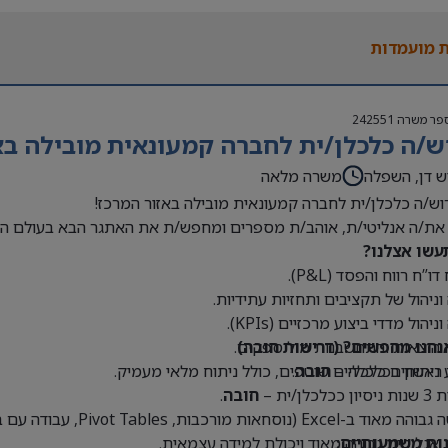
 בעולם האופנה או הריטייל – יתרון משמעותי
 מועמדות
פר משרה
242551
ש/ה כלכלן/ית לחברה קמעונאית מובילה בא
ש דן, השפלה
משרה מלאה
וש/ה כלכלן/ית לחברה קמעונאית מובילה באזור המרכז!
את/ה אנליטי/ת, אוהב/ת מספרים ומחפש/ת את האתגר הבא בעולם הק
עשו אצלנו?
דו”ח רווח והפסד (P&L).
 וניהול של תקציבים ותחזיות עתידיות.
וניהול מדדי ביצוע מרכזיים (KPIs).
נחנו מחפשים? (דרישות חובה)
 הוצאות והתחשבנות מול ספקים.
 ראשון בכלכלה –
חובה
.
 ניתוחים כלכליים שוטפים, כולל ניתוח מלאי מעמיק.
כלכלן/ית –
חובה
.
Exce (נוסחאות מורכבות, Pivot Tables, עבודה עם בסיסי נתונים גדולים) –
נות משמעותיים:
 אנליטית גבוהה מאוד ויכולת למידה עצמאית.