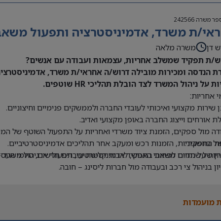
פר משרה
242566
אי/ת משרד, אדמיניסטרציה ותפעול משאבי 
ש דן
משרה מלאה
/ת תפקיד שמשלב אחריות, עצמאות ועבודה עם אנשים?
ת הנדסה ומכירות מובילה דרוש/ה אחראי/ת משרד, אדמיניסטרציה 
ת על ניהול המשרד לצד הובלת תהליכי HR שוטפים.
 אחריות:
 שירות מקצועי ואיכותי לעובדי החברה ולממשקים פנימיים וחיצוניים.
ת אורחים וייצוג החברה באופן מקצועי ואדיב.
דה מול ספקים, הזמנת ציוד משרדי ואחריות על התפעול השוטף של המש
ת התפקיד:
ול בחשבוניות, הזמנות רכש ומעקב אחר תהליכים אדמיניסטרטיביים.
יון של שנתיים לפחות בתפקיד אדמיניסטרטיבי, תפעולי או ניהול משרד –
יות על תחום משאבי האנוש, לרבות קליטת עובדים חדשים, סיומי העסקה
יון בניהול צי רכב ובעבודה מול חברות ליסינג – חובה.
ה ב-Office וב-Excel – חובה.
 בעבודה עם מערכת Priority – יתרון.
 מועמדות
לת ניהול מספר משימות במקביל ותיעדוף משימות.