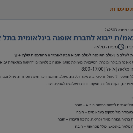
 מועמדות
פר משרה
242503
מ/ת ייבוא לחברת אופנה בינלאומית בתל א
ש דן
משרה מלאה
 לשלב בין עולם האופנה לעולם היבוא הבינלאומי? זו ההזדמנות שלך!
✈️👗
אופנה מובילה ומוכרת, המייבאת ומשווקת מותגי אופנה בינלאומיים, דרוש/ה
מתאמ/ת יבוא 
אה|א’-ה’|8:00-17:00
ל התפקיד? ניהול תהליכי יבוא מקצה לקצה, משלב ההזמנה ועד הגעת הסחורה, ניהול וסגירת ת
ואוויריים, בקרת עלויות, הפקת דוחות ותשלומים לספקים ועוד.
:
 של שנתיים לפחות בתחום היבוא – חובה
 בעבודה מול ספקים בינלאומיים – חובה
 ברמה גבוהה מאוד (קריאה, כתיבה ודיבור) – חובה
Exc, כולל נוסחאות – חובה