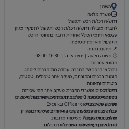
השרון
משרה מלאה
דרוש/ה רכז/ת רכש ותפעול
לחברה מובילה דרוש/ה רכז/ת רכש ותפעול לתפקיד מגוון,
עצמאי ודינמי הכולל אחריות רחבה בתחומי הרכש,
התפעול והאדמיניסטרציה.
📍 מיקום: נתניה
🕐 משרה מלאה | ימים א’-ה’ | 08:00-16:30
תחומי אחריות:
ניהול צי הרכב של החברה: עבודה מול חברות ליסינג,
הזמנת רכבים והחזרתם, מעקב אחר טיפולים, טסטים,
ביטוחים ותאונות.
דרישות:
ניהול נכסים ומשרדי החברה: מעקב אחר חוזי שכירות
ניסיון של לפחות 3 שנים בתחום הרכש והתפעול.
במספר סניפים, טיפול בחידושי חוזים, הארכות, שיפוצים
ותחזוקה שוטפת.
שליטה מלאה ביישומי Office וב-Excel.
יכולת עבודה עצמאית, יוזמה ואחריות אישית גבוהה.
עבודה שוטפת מול ספקים בתחומי ציוד משרדי, ניקיון,
ריהוט, דפוס ועוד.
מה אנחנו מציעים?
יכולת ניהול ותעדוף משימות מרובות.
סדר, ארגון וירידה לפרטים.
✅ תנאים מעולים למתאימים/ות
ניהול הסכמים ואישור חשבוניות לתשלום.