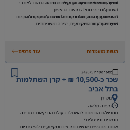
✅ קרן השתלמות
יחסי אנוש מצוינים ותודעת שירות גבוהה.
טיפול בנושאי תחזוקה ותפעול שוטפים בהתאם לצורכי
הארגון.
✅ תשלום ימי מחלה מהיום הראשון
✅ ימי בחירה והטבות נוספות בהתאם לחוק
ריכוז ומעקב אחר מספר רב של משימות במקביל תוך
להגשת מועמדות, שלחו קורות חיים. רק פניות מתאימות
תיענינה.
שמירה על סדר ודיוק.
✅ סביבת עבודה מקצועית, יציבה ומשפחתית
הגשת מועמדות
עוד פרטים
מספר משרה
242675
שכר כ-10,500 ₪ + קרן השתלמות
בתל אביב
גוש דן
משרה מלאה
מחפש/ת הזדמנות להשתלב בעולם הבנקאות בסביבה
חדשנית ודיגיטלית?
אנחנו מחפשים אנשים נמרצים ומקצועיים להצטרפות