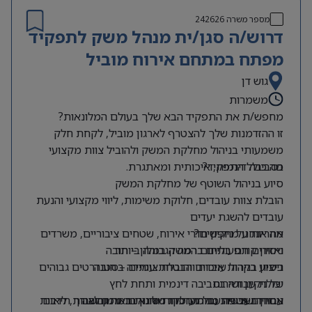
–
יכולת עבודה תחת לחץ וניהול מספר אירועים במקביל
מספר משרה
242626
– כישורי משא ומתן, ניהול תקציב ועבודה מול ספקים
דרוש/ה סגן/ית מנהל משק לתפקיד
מפתח במתחם אירוח מוביל
גוש דן
משמרות
מחפש/ת את התפקיד הבא שלך בעולם המלונאות?
זו ההזדמנות שלך להצטרף לארגון מוביל, לקחת חלק
משמעותי בניהול מחלקת המשק ולהוביל צוות מקצועי
מה כולל התפקיד?
בסביבה דינמית, איכותית ומאתגרת.
סיוע בניהול השוטף של מחלקת המשק
הובלת צוות עובדים, חלוקת משימות, ליווי מקצועי והנעת
עובדים להשגת יעדים
מה אנחנו מחפשים?
אחריות על ניקיון חדרי אירוח, שטחים ציבוריים, משרדים
ואזורים תפעוליים ברמה הגבוהה ביותר
ניסיון קודם בתחום המשק במלון – חובה
ניסיון בניהול עובדים והובלת צוותים – חובה
ביצוע בקרות איכות והבטחת עמידה בסטנדרטים גבוהים
של ניקיון ושירות
יכולת עבודה בסביבה דינמית ותחת לחץ
אחריות אישית גבוהה, סדר וארגון ברמה גבוהה
עבודה שוטפת מול מחלקות שונות בארגון לצורך תיאום
ניסיון בעבודה עם מערכות מלונאיות ממוחשבות, לרבות