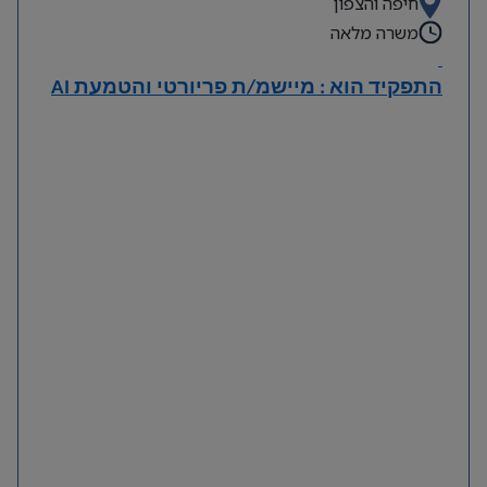
חיפה והצפון
משרה מלאה
התפקיד הוא : מיישמ/ת פריורטי והטמעת
AI
תיאור
Priority
• מתן תמיכה שוטפת למשתמשי מערכת
.
• טיפול בתקלות, ניתוח בעיות ומתן פתרונות למשתמשי
קצה.
• עבודה מול משתמשים ממגוון מחלקות בארגון (לוגיסטיקה,
כספים, מכירות, רכש, תפעול ועוד).
• הדרכת משתמשים והטמעת תהליכי עבודה במערכת.
Priority
• מיפוי ושיפור תהליכים ארגוניים במערכת
.
• ניהול והובלת פרויקטים של דיגיטציה, אוטומציה ופתרונות
AI
בארגון.
AI
• זיהוי הזדמנויות לייעול תהליכים באמצעות כלי
וכלי
Microsoft 365
.
• עבודה בצוות מערכות המידע, ספקים וגורמים עסקיים