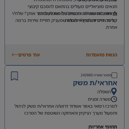
תנאים סוציאליים מעולים בהתאם להסכם קיבוצי
ארוחות מסובסדות והטבות נוספות לעובדים
📩 חושב/ת שאת/ה מתאים/ה? נשמח להכיר אותך! שלח/י
קליטה מיידית למתאימים/ות
קורות חיים והצטרף/י לצוות שמעניק חוויית שירות ברמה
אחרת.
הגשת מועמדות
עוד פרטים
מספר משרה
242660
אחראי/ת משק
השפלה
משרה זמנית
למרכז רפואי באזור אשדוד דרוש/ה אחראי/ת משק לניהול
ותפעול מערך הניקיון והאחזקה השוטפת של המרכז
תחומי אחריות: