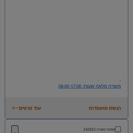
בארגון.
דרישות
Priority
• ניסיון של שנה לפחות בתמיכה במערכת
.
Priority
• היכרות עם מודולים ותהליכים עסקיים במערכת
.
• אוריינטציה טכנולוגית ויכולת למידה עצמאית גבוהה.
AI
• היכרות בסיסית עם כלי
מתקדמים ויכולת לשלבם
בתהליכי עבודה.
• יכולת ניתוח ופתרון תקלות באופן עצמאי.
• תודעת שירות גבוהה ויכולת עבודה מול משתמשים.
משרה מלאה שעות: 08:00-17:00
הגשת מועמדות
עוד פרטים
מספר משרה
242633