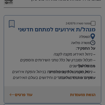
מספר משרה
242676
מנהל/ת אירועים למתחם חדשני
השפלה
משרה מלאה
על התפקיד:
–
ניהול האירוע מקצה לקצה
–
תכלול וסנכרון של כלל נותני השירותים והספקים
–
מה נדרש?
ניהול לוקיישנים
–
–
ניהול תקציב וספקים פנימיים
ניסיון מוכח של 3 שנים לפחות בניהול והפקת אירועים
–
עסקיים או כנסים- חובה
איתור מתמיד של טרנדים וחידושים בעולם האירועים
–
והסעדת העובדים
יכולות ארגון, תכנון ותפעול ברמה גבוהה ביותר עם
תשומת לב לפרטים
הגשת מועמדות
עוד פרטים
–
אוריינטציה שירותית יוצאת דופן ויכולת עבודה עם ריבוי
לקוחות פנימיים