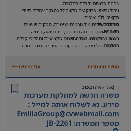
בחינת כדאיות וקבלת החלטות.
ניהול וביצוע פרויקטים מקצה לקצה תוך עמידה ביעדי
תקציב, לו”ז ואיכות.
ניהול ממשקים מול גורמים פנימיים, ספקים ויועצים
מה נדרש?
חיצוניים.
תואר ראשון בהנדסה (מכונות, ביו-רפואה, כימיה,
הצגת פרויקטים, הובלת דיונים מקצועיים ותהליכי קבלת
ביוטכנולוגיה או תחום רלוונטי).
החלטות.
ניסיון בניהול פרויקטים בתעשייה הפרמצבטית – חובה.
עבודה מול ועדות רכש והיגוי.
ניסיון בפרויקטים בסביבת חדרים נקיים ו/או בעולמות
השתתפות בכתיבת ותיעוד מסמכים הנדסיים ורגולטוריים:
המילוי האספטי – יתרון.
URS, IQ, OQ, DQ ו-CC.
הגשת מועמדות
עוד פרטים
היכרות עם תהליכי עבודה בתעשייה הפרמצבטית ודרישות
GMP.
ניסיון בניהול תקציבים, לוחות זמנים ותהליכי שינוי.
שליטה מלאה בעברית ובאנגלית – חובה.
מספר משרה
242621
משרה חדשה למחלקת מערכות
מידע. נא לשלוח אותה למייל :
EmiliaGroup@cvwebmail.com
מספר המשרה: JB-2261