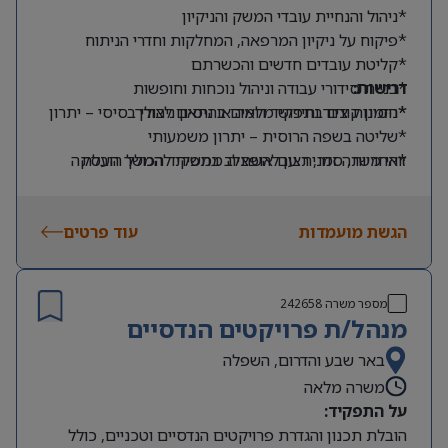
*ניהול והנחיית עובדי המשק והניקיון
*פיקוח על ניקיון המרפאה, המחלקות וחדרי הניתוח
*קליטת עובדים חדשים והכשרתם
דרישות:
*בניית סידורי עבודה וניהול נוכחות וחופשות
*הזמנות ציוד וחידוש מלאים בהתאם לצורך
*ניסיון קודם בתפקיד דומה או ניסיון ניהולי בסיסי – יתרון
*שליטה בשפה הרוסית – יתרון משמעותי
*אחריות, סדר, רצון להשתלב בתפקיד הכולל הובלת
זוהי משרה זמנית עם אופציה ממשית להמשך העסקה
עובדים
הגשת מועמדות
עוד פרטים
מספר משרה
242658
מנהל/ת פרויקטים הנדסיים
באר שבע והדרום, השפלה
משרה מלאה
על התפקיד:
הובלת תכנון והגדרת פרויקטים הנדסיים וטכניים, כולל