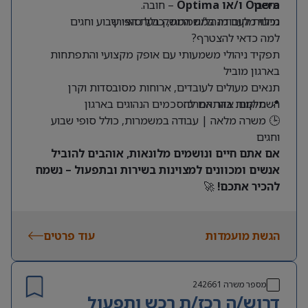
מיטבי
Opera ו/או Optima
– חובה.
מילוי מקום מנהל/ת המשק בעת הצורך
נכונות לעבודה במשמרות, כולל סופי שבוע וחגים
למה כדאי להצטרף?
תפקיד ניהולי משמעותי עם אופק מקצועי והתפתחות
בארגון מוביל
תנאים מעולים לעובדים, ארוחות מסובסדות וקרן
📍 מיקום: אזור המרכז
השתלמות בהתאם להסכמים הנהוגים בארגון
🕒 משרה מלאה | עבודה במשמרות, כולל סופי שבוע
וחגים
אם אתם חיים ונושמים מלונאות, אוהבים להוביל
אנשים ומכוונים למצוינות בשירות ובתפעול – נשמח
להכיר אתכם!
🚀
הגשת מועמדות
עוד פרטים
מספר משרה
242661
דרוש/ה רכז/ת רכש ותפעול