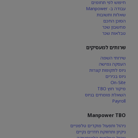
חיפוש לפי תחומים
עבודה ב- Manpower
שאלות ותשובות
הסוכן החכם
מחשבון שכר
טבלאות שכר
שרותים למעסיקים
שירותי השמה
העסקה גמישה
גיוס לתקופות קצרות
גיוס בכירים
On-Site
מיקור חוץ TBO
השאלת מומחים בגיוס
Payroll
Manpower TBO
ניהול ותפעול מוקדים טלפוניים
ניקיון ותחזוקת חדרים נקיים
ניהול בעולמות הלוגיסטיקה