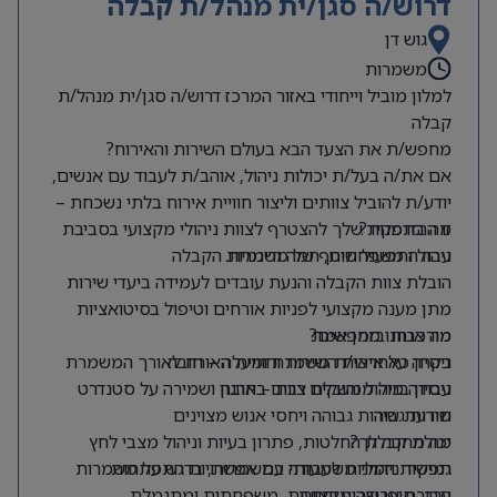
דרוש/ה סגן/ית מנהל/ת קבלה
גוש דן
משמרות
למלון מוביל וייחודי באזור המרכז דרוש/ה סגן/ית מנהל/ת
קבלה
מחפש/ת את הצעד הבא בעולם השירות והאירוח?
אם את/ה בעל/ת יכולות ניהול, אוהב/ת לעבוד עם אנשים,
יודע/ת להוביל צוותים וליצור חוויית אירוח בלתי נשכחת –
מה בתפקיד?
זו ההזדמנות שלך להצטרף לצוות ניהולי מקצועי בסביבת
עבודה משפחתית, חמה ודינמית.
ניהול ותפעול שוטף של משמרות הקבלה
הובלת צוות הקבלה והנעת עובדים לעמידה ביעדי שירות
מתן מענה מקצועי לפניות אורחים וטיפול בסיטואציות
מורכבות בזמן אמת
מה אנחנו מחפשים?
ניסיון כאחראי/ת משמרת ומעלה – חובה
בקרה על איכות השירות וחוויית האורח לאורך המשמרת
ניסיון בניהול והובלת צוות – חובה
עבודה מול ממשקים רבים בארגון ושמירה על סטנדרט
שירות גבוה
תודעת שירות גבוהה ויחסי אנוש מצוינים
מה מחכה לך?
יכולת קבלת החלטות, פתרון בעיות וניהול מצבי לחץ
תפקיד ניהולי משמעותי עם אפשרויות התפתחות
גמישות וזמינות לעבודה במשמרות, בדגש על משמרות
ערב, סופי שבוע וחגים
סביבת עבודה מקצועית, משפחתית ומתגמלת