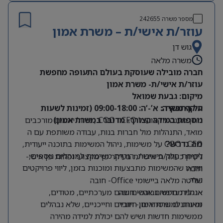
מספר משרה
242655
עוזר/ת אישי/ת – משרת אמון
גוש דן
משרה מלאה
חברה מובילה שעוסקת בעולם התעופה מחפשת
עוזר/ת אישי/ת- משרת אמון
מיקום: גבעת שמואל
על התפקיד:
היקף משרה: א’-‘ה: 09:00-18:00 (זמינות לשעות
נוספות במידה הצורך- מדובר במשרת אמון)
מתן מענה מקצועי ל CEO ו COO , ניהול יומנים מורכבים
מואד, התנהלות מול חברות בנות, עבודה משותפת עם ה
CEO ו COO על משימות, ניהול המשימות בתוכנה ייעודית,
מה נדרש?
לקיחת חלק בישיבות, הורדת משימות למנהלים נוספים,
ניסיון כעוזר/ת אישי/ת בעיקר פן מקצועי ופחות פן אישי-
ווידאו שהמשימות מתבצעות ומוכנות בזמן, ליווי פרויקטים
חובה
ועוד.
שליטה מלאה ביישומי Office- חובה
אנגלית ברמה גבוהה- חובה
אנחנו מחפשים אנשים שהם מערכתיים, מטודים,
זמינות למשרת אמון- חובה
מאורגנים ומסודרים, חיוביים וחייכניים, שלא נבהלים
ממשימות חדשות ושיש להם יכולת למידה מהירה