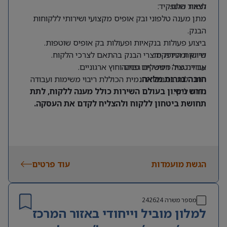
לצוות שלנו.
תיאור התפקיד:
מתן מענה טלפוני ובק אופיס מקצועי ושירותי ללקוחות
הבנק.
ביצוע פעולות בנקאיות ופעולות בק אופיס שוטפות.
דרישות התפקיד:
שיווק ומכירת מוצרי הבנק בהתאם לצרכי הלקוח.
אוריינטציה דיגיטלית גבוהה.
עבודה מול ממשקים פנים וחוץ ארגוניים.
חובה בגרות מלאה.
התנהלות בסביבה דינמית הכוללת ריבוי משימות ועבודה
תחת לחץ.
נדרש ניסיון בעולם השירות כולל מענה ללקוח, לתת
תחושת ביטחון ללקוח ולהצליח לקדם את העסקה
.
הגשת מועמדות
עוד פרטים
מספר משרה
242624
למלון מוביל וייחודי באזור המרכז