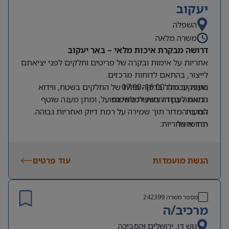
יעקוב
השפלה
משרה מלאה
דרושה מבקרת איכות מלאי – באר יעקוב
אחריות על אימות ובקרה של פריטים וחלקים לפני יציאתם
לייצור, בהתאם לדוחות מרכזים.
שעות עבודה: 07:00-16:00
התפקיד כולל בדיקה פיזית של החלקים בשטח, ווידוא
נכונות לעבודה בשעות נוספות
התאמה בין הדוחות למלאי בפועל, ומתן מענה שוטף
הסעות
לצרכי המדור תוך שמירה על רמת דיוק ואחריות גבוהה.
חדר אוכל
תחומי אחריות:
אימות זוודים ופריטים במדור המשלוחים
בקרה על חלקים על בסיס דוח מרכז
הגשת מועמדות
עבודה שוטפת מול ממשקים פנימיים במדור
עוד פרטים
כישורים ודרישות:
אחריות אישית גבוהה
דיוק, סדר ויכולת ירידה לפרטים
מספר משרה
242399
מרכיב/ה
ידע בסיסי בעבודה עם מחשב
תודעת שירות ויכולת עבודה בצוות
גוש דן, ירושלים והסביבה