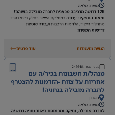
משרה מלאה
12K דרושה מרכיבה מכאנית לחברה מובילה בשוהם!
תיאור התפקיד:
עבודה במחלקת הייצור כחלק בלתי נפרד
מתהליך הייצור, הלחמות הרכבות ועבודה שוטפת
דרישות המשרה:
רקע טכני והבנה טכנית, כולל יכולת הלחמה וחיוויית
בסיסית טובה
הגשת מועמדות
עוד פרטים
מספר משרה
242646
מנהל/ת חשבונות בכיר/ה עם
אחריות על צוות -הזדמנות להצטרף
לחברה מובילה בנתניה!
השרון
משרה מלאה
לחברה מובילה, ותיקה ומבוססת באזור נתניה דרוש/ה