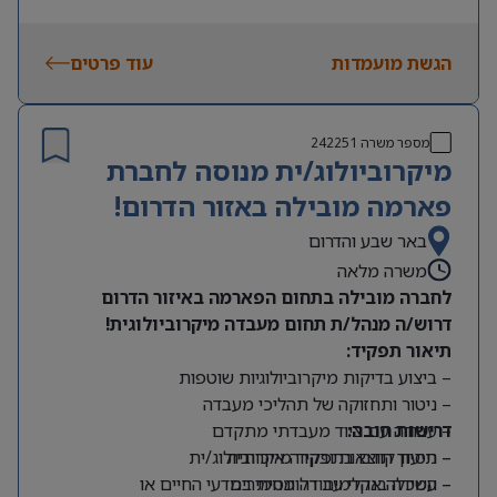
🕒 ראשון-חמישי 08:00-17:00, ימי שישי לסירוגין.
📍 מיקום: פארק לוגיסטי צריפין (דרך ת”א-רמלה).
🅿️ חניה חינם לעובדים.
הגשת מועמדות
עוד פרטים
מספר משרה
242251
מיקרוביולוג/ית מנוסה לחברת
פארמה מובילה באזור הדרום!
באר שבע והדרום
משרה מלאה
לחברה מובילה בתחום הפארמה באיזור הדרום
דרוש/ה מנהל/ת תחום מעבדה מיקרוביולוגית!
תיאור תפקיד:
– ביצוע בדיקות מיקרוביולוגיות שוטפות
– ניטור ותחזוקה של תהליכי מעבדה
דרישות חובה:
– עבודה עם ציוד מעבדתי מתקדם
– תיעוד תוצאות ובקרה איכותית
– ניסיון קודם בתפקיד מיקרוביולוג/ית
– עמידה בנהלי עבודה מחמירים
– השכלה אקדמית רלוונטית במדעי החיים או