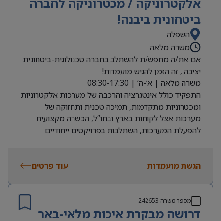
אלקטרוניקה / מכטרוניקה לחברה
ביטחונית ביבנה!
השפלה
משרה מלאה
אם את/ה מחפש/ת להשתלב בחברה טכנולוגית-ביטחונית
יציבה , זה הזמן להגיש מועמדות!
משרה מלאה | א’-ה’ | 08:30-17:30
התפקיד כולל אינטגרציה והרכבה של מערכות אלקטרוניות
ומכטרוניות מתקדמות, תמיכה טכנית ותחזוקה של
מערכות אצל לקוחות בארץ ובחו”ל, הכשרה מקצועית
להפעלת המערכות, השתלבות בפרויקטים ייחודיים
המשלבים אלקטרוניקה, מכניקה ועוד.
דרישות:
הגשת מועמדות
הנדסאי/ת אלקטרוניקה או מכטרוניקה – חובה
עוד פרטים
רישיון נהיגה – חובה
נכונות לכוננות והקפצות במקרי חירום אחת למספר
חודשים (בתגמול מוגדל)
מספר משרה
242653
דרושה מבקרת איכות מלאי-באר
מוכר כעבודה מועדפת לחיילים משוחררים