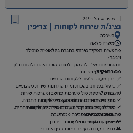
מספר משרה
242449
נציג/ת שירות לקוחות | צריפין
השפלה
משרה מלאה
מחפש/ת תפקיד שירותי בחברה בינלאומית מובילה
ויציבה?
זו ההזדמנות שלך להצטרף למותג מוכר ואהוב ולהיות חלק
מה בתפקיד?
מצוות מקצועי ואיכותי.
✅ מתן מענה טלפוני ללקוחות פרטיים.
✅ טיפול בפניות, בקשות ומתן פתרונות שירות מקצועיים.
מה נדרש?
✅ עבודה שוטפת מול מערכות מחשב ומערכות שירות.
✔ תודעת שירות גבוהה ויחסי אנוש מצוינים.
✅ מתן שירות אדיב, סבלני ומקצועי ללקוחות החברה.
✔ סבלנות, אדיבות ויכולת עבודה מול מגוון לקוחות.
✅ השתלבות בצוות קטן ונעים באווירת עבודה משפחתית.
מה אנחנו מציעים?
✔ שליטה בסיסית בסביבה ממוחשבת.
🏡 אפשרות לעבודה היברידית.
✔ ניסיון קודם בשירות לקוחות – יתרון.
👥 סביבת עבודה נעימה בצוות קטן ואיכותי.