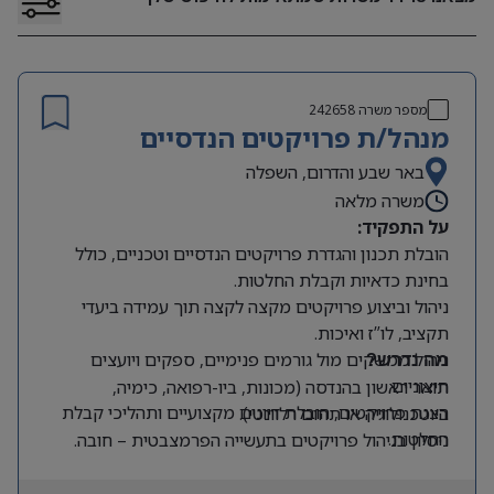
מספר משרה
242658
מנהל/ת פרויקטים הנדסיים
באר שבע והדרום, השפלה
משרה מלאה
על התפקיד:
הובלת תכנון והגדרת פרויקטים הנדסיים וטכניים, כולל
בחינת כדאיות וקבלת החלטות.
ניהול וביצוע פרויקטים מקצה לקצה תוך עמידה ביעדי
תקציב, לו”ז ואיכות.
ניהול ממשקים מול גורמים פנימיים, ספקים ויועצים
מה נדרש?
חיצוניים.
תואר ראשון בהנדסה (מכונות, ביו-רפואה, כימיה,
הצגת פרויקטים, הובלת דיונים מקצועיים ותהליכי קבלת
ביוטכנולוגיה או תחום רלוונטי).
החלטות.
ניסיון בניהול פרויקטים בתעשייה הפרמצבטית – חובה.
עבודה מול ועדות רכש והיגוי.
ניסיון בפרויקטים בסביבת חדרים נקיים ו/או בעולמות
השתתפות בכתיבת ותיעוד מסמכים הנדסיים ורגולטוריים:
המילוי האספטי – יתרון.