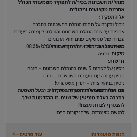
מנהל/ת חשבונות בכיר/ה לתפקיד משמעותי הכולל
אחריות מקצועית וניהולית.
על התפקיד:
ניהול ובקרה על תחום הנהלת החשבונות בחברה
אחריות על צוות הנהלת חשבונות והובלתו לעמידה ביעדים
עבודה מול ממשקים פנים וחוץ ארגוניים
משרה מלאה:
ימים א’-ה’, בין השעות 08:00-16:00.
טיפול שוטף בתהליכי הנהלת חשבונות עד מאזן
מיקום
: נתניה
דרישות:
ניסיון של לפחות 5 שנים בהנהלת חשבונות – חובה
ניסיון עבודה עם מערכת חשבשבת – חובה
ניסיון בניהול צוות – יתרון משמעותי!
ידע בתחום השכר ודיני עבודה – יתרון!
אם את/ה מחפש/ת תפקיד בכיר, יציב ובעל השפעה
בחברה בעלת מוניטין של שנים, זו ההזדמנות שלך
להצטרף לצוות מנצח!!
להגשת מועמדות, שלחו קורות חיים!
הגשת מועמדות
עוד פרטים