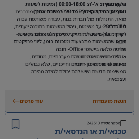
על התפקיד:
היקף משרה: א’-‘ה: 09:00-18:00 (זמינות לשעות
נוספות במידה הצורך- מדובר במשרת אמון)
מתן מענה מקצועי ל CEO ו COO , ניהול יומנים מורכבים
מואד, התנהלות מול חברות בנות, עבודה משותפת עם ה
CEO ו COO על משימות, ניהול המשימות בתוכנה ייעודית,
מה נדרש?
לקיחת חלק בישיבות, הורדת משימות למנהלים נוספים,
ניסיון כעוזר/ת אישי/ת בעיקר פן מקצועי ופחות פן אישי-
ווידאו שהמשימות מתבצעות ומוכנות בזמן, ליווי פרויקטים
חובה
ועוד.
שליטה מלאה ביישומי Office- חובה
אנגלית ברמה גבוהה- חובה
אנחנו מחפשים אנשים שהם מערכתיים, מטודים,
זמינות למשרת אמון- חובה
מאורגנים ומסודרים, חיוביים וחייכניים, שלא נבהלים
ממשימות חדשות ושיש להם יכולת למידה מהירה
ועצמאית.
הגשת מועמדות
עוד פרטים
מספר משרה
242613
טכנאי/ת או הנדסאי/ת