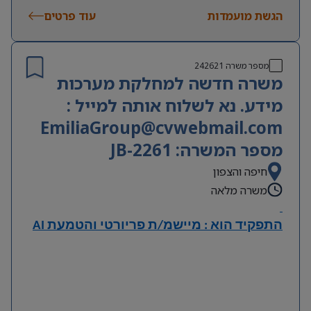
URS, IQ, OQ, DQ ו-CC.
הגשת מועמדות
עוד פרטים
היכרות עם תהליכי עבודה בתעשייה הפרמצבטית ודרישות
GMP.
ניסיון בניהול תקציבים, לוחות זמנים ותהליכי שינוי.
שליטה מלאה בעברית ובאנגלית – חובה.
מספר משרה
242621
משרה חדשה למחלקת מערכות
מידע. נא לשלוח אותה למייל :
EmiliaGroup@cvwebmail.com
מספר המשרה: JB-2261
חיפה והצפון
משרה מלאה
התפקיד הוא : מיישמ/ת פריורטי והטמעת
AI
תיאור
Priority
• מתן תמיכה שוטפת למשתמשי מערכת
.
• טיפול בתקלות, ניתוח בעיות ומתן פתרונות למשתמשי