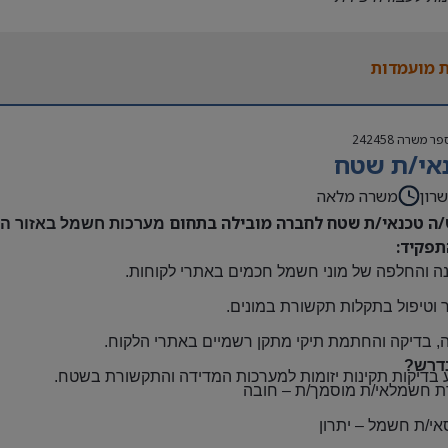
נות להגעה עצמאית
 משרה:
 מועמדות
אה | ימים א-ה | 6:30-15:30
ם:
גבוה
פר משרה
242458
שתלמות ובונוסים
אי/ת שטח
 חברה מהיום הראשון
ם: חדרה
רון
משרה מלאה
/ה טכנאי/ת שטח לחברה מובילה בתחום
מערכות חשמל באזור השר
תפקיד:
ה והחלפה של מוני חשמל חכמים באתרי לקוחות
.
 וטיפול בתקלות תקשורת במונים
.
, בדיקה והחתמת תיקי מתקן רשמיים באתרי הלקוח
.
דרש?
 בדיקות תקינות יזומות למערכות המדידה והתקשורת בשטח
.
ת חשמלאי/ת מוסמך/ת
–
חובה
אי/ת חשמל
–
יתרון