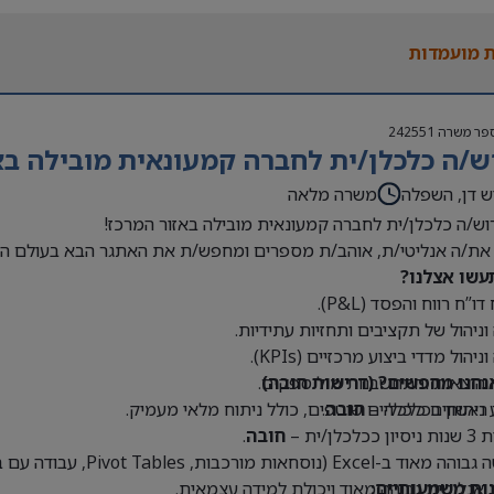
 בעולם האופנה או הריטייל – יתרון משמעותי
 מועמדות
פר משרה
242551
ש/ה כלכלן/ית לחברה קמעונאית מובילה בא
ש דן, השפלה
משרה מלאה
וש/ה כלכלן/ית לחברה קמעונאית מובילה באזור המרכז!
את/ה אנליטי/ת, אוהב/ת מספרים ומחפש/ת את האתגר הבא בעולם הק
עשו אצלנו?
דו”ח רווח והפסד (P&L).
 וניהול של תקציבים ותחזיות עתידיות.
וניהול מדדי ביצוע מרכזיים (KPIs).
נחנו מחפשים? (דרישות חובה)
 הוצאות והתחשבנות מול ספקים.
 ראשון בכלכלה –
חובה
.
 ניתוחים כלכליים שוטפים, כולל ניתוח מלאי מעמיק.
כלכלן/ית –
חובה
.
Exce (נוסחאות מורכבות, Pivot Tables, עבודה עם בסיסי נתונים גדולים) –
נות משמעותיים:
 אנליטית גבוהה מאוד ויכולת למידה עצמאית.