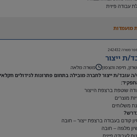
לת עבודה פיזית
נות להגעה עצמאית
 משרה:
 מועמדות
ות:
23:00-7
נוספות לפי צורך
פר משרה
242432
ם:
ד/ת ייצור
ס
השתלמות
רון, חיפה והצפון
משרה מלאה
/ה עובד/ת ייצור לחברה מובילה בתחום פתרונות לגידולים חקלאיי
תפקיד:
ודה שוטפת ברצפת הייצור
יזת מוצרים
נת משלוחים
דרש?
יון קודם בעבודה ברצפת ייצור – חובה
יון מלגזה – חובה
נות לעבודה פיזית