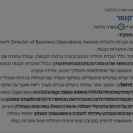
פר משרה
242573
קטור
ש דן
משרה מלאה
תפקיד:
קבוצת חברו
ה והחברות הבנות.
ד כולל הובלת תהליכי תכנון ובקרה ברמת הקבוצה, עבודה צמודה עם הנ
ים חוצי ארגון בסביבה גלובלית ומורכבת
ת מלאה על תהליכי תכנון העבודה והיעדים בכלל החברות הבנות ובמטה
 והטמעה של מתודולוגיות ותהליכי תכנון, מדידה ובקרה.
 יעדים עסקיים ותפעוליים בשיתוף פעולה עם הנהלות בכירות ומנהלי 
 ביצועים, מעקב אחר עמידה ביעדים ובניית מערך דיווח שוטף על התקדמ
דרש?
 פרויקטים ויוזמות אסטרטגיות מטעם מטה הקבוצה.
Business Operations / Strategic Operations / PM בכיר או תפקידים דומים.
 הזדמנויות להתייעלות, אופטימיזציה ושיפור תהליכים רוחביים בארגון.
בעבודה צמודה להנהלה בכירה או בכפיפות ל-Executive Leadership.
 עבודה מרובים מול הנהלות, מטה וחברות בנות בארץ ובחו”ל.
י ניסיון בתפקידי הנהלה או Executive בארגונים קטנים ובינוניים.
ת להתפתחות עתידית לתחומי פיתוח עסקי והובלת יוזמות צמיחה.
עסקית מעמיקה ויכולת לחבר בין אסטרטגיה לביצוע.
 משמעותי לניסיון בסביבה מטריציונית הכוללת מטה וחברות בנות.
ת ברמה גבוהה מאוד, בכתב ובעל פה.