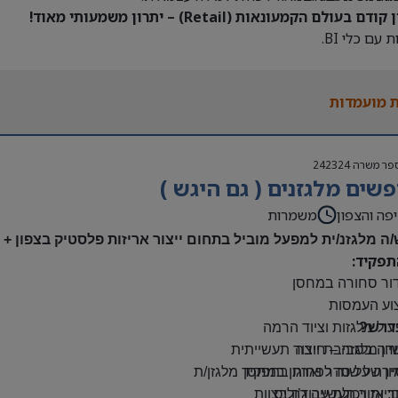
דם בעולם הקמעונאות (Retail) – יתרון משמעותי מאוד!
 עם כלי BI.
 מועמדות
פר משרה
242324
שים מלגזנים ( גם היגש )
פה והצפון
משמרות
/ה מלגזנ/ית למפעל מוביל בתחום ייצור אריזות פלסטיק בצפון +
תפקיד:
דור סחורה במחסן
צוע העמסות
דרש?
ול מלגזות וציוד הרמה
יון מלגזה – חובה
דה בסביבת ייצור תעשייתית
רה על סדר וארגון במחסן
יון של שנה לפחות בתפקיד מלגזן/ת
: אזור תעשייה ג’וליס
יות ויכולת עבודה בצוות