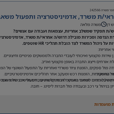
פר משרה
242566
אי/ת משרד, אדמיניסטרציה ותפעול משאבי 
ש דן
משרה מלאה
/ת תפקיד שמשלב אחריות, עצמאות ועבודה עם אנשים?
ת הנדסה ומכירות מובילה דרוש/ה אחראי/ת משרד, אדמיניסטרציה 
ת על ניהול המשרד לצד הובלת תהליכי HR שוטפים.
 אחריות:
 שירות מקצועי ואיכותי לעובדי החברה ולממשקים פנימיים וחיצוניים.
ת אורחים וייצוג החברה באופן מקצועי ואדיב.
דה מול ספקים, הזמנת ציוד משרדי ואחריות על התפעול השוטף של המש
ת התפקיד:
ול בחשבוניות, הזמנות רכש ומעקב אחר תהליכים אדמיניסטרטיביים.
יון של שנתיים לפחות בתפקיד אדמיניסטרטיבי, תפעולי או ניהול משרד –
יות על תחום משאבי האנוש, לרבות קליטת עובדים חדשים, סיומי העסקה
יון בניהול צי רכב ובעבודה מול חברות ליסינג – חובה.
ה ב-Office וב-Excel – חובה.
 בעבודה עם מערכת Priority – יתרון.
 מועמדות
לת ניהול מספר משימות במקביל ותיעדוף משימות.