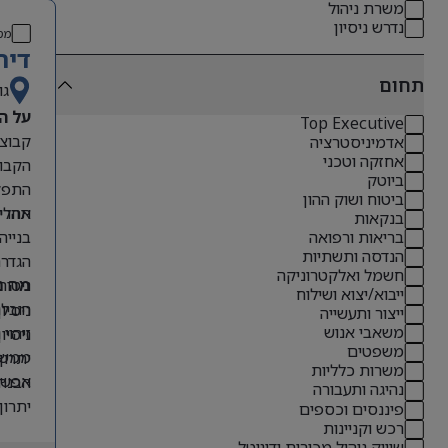
משרת ניהול
נדרש ניסיון
מס
דיר
תחום
גו
על ה
Top Executive
אדמיניסטרציה
אחזקה וטכני
הקבוצ
ביוטק
התפקי
ביטוח ושוק ההון
תהליכ
אחריו
בנקאות
בנייה
בריאות ורפואה
הנדסה ותשתיות
הגדרת
חשמל ואלקטרוניקה
ניטור
מה נ
ייבוא/יצוא ושילוח
הובלת
ניסיון קודם בתפקידי O
ייצור ותעשייה
משאבי אנוש
זיהוי
ניסיון 
משפטים
ממשקי
יתרון לבעל
משרות כלליות
אפשרו
הבנה 
נהיגה ותעבורה
יתרון
פיננסים וכספים
רכש וקניינות
אנגלי
שיווק ניהול מכירות ודיגיטל