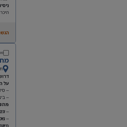
ניסיון קו
היכרות
הגשת
מס
מחפ
חי
דרוש
על ה
– סי
– בי
מה נ
– תפע
– ריש
– עבו
– שמי
– ניס
מיקום
– אחר