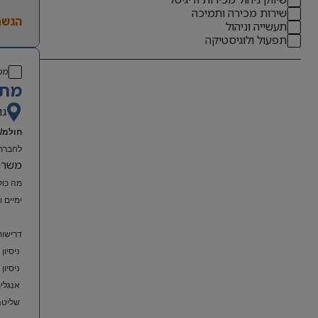
שירות מכירה ותמיכה
הגשת
תעשייה וניהול
תפעול ולוגיסטיקה
מס
מתא
גו
חולמ/ת
לחברת 
משרה מל
מה כול
ימיים 
דרישות
ניסיון
ניסיון
אנגלית
שליטה מלאה ב-el