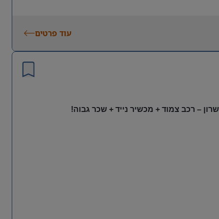
עוד פרטים
ון – רכב צמוד + מכשיר נייד + שכר גבוה!