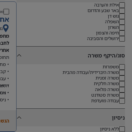
אילת והערבה
באר שבע והדרום
מס
גוש דן
אחר
השפלה
השרון
גו
חיפה והצפון
מחפש
ירושלים והסביבה
לחבר
אחריו
סוג/היקף משרה
תחומי
• מתן
משמרות
• קבל
משרה היברידית/עבודה מהבית
משרה זמנית
• עבו
משרה חלקית
דרישו
• טיפ
משרה מלאה
• ניס
• אחר
משרת סטודנט
• ניס
עבודה מועדפת
• שליטה מלא
• ניסיון
ניסיון
הגשת
• יכו
ללא ניסיון