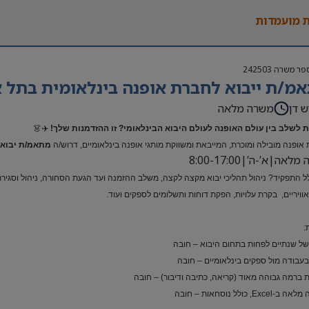
 מועמדות
פר משרה
242503
מ/ת ייבוא לחברת אופנה בינלאומית בתל א
ש דן
משרה מלאה
 לשלב בין עולם האופנה לעולם היבוא הבינלאומי? זו ההזדמנות שלך!
✈️👗
אופנה מובילה ומוכרת, המייבאת ומשווקת מותגי אופנה בינלאומיים, דרוש/ה
מתאמ/ת יבוא 
אה|א’-ה’|8:00-17:00
ל התפקיד? ניהול תהליכי יבוא מקצה לקצה, משלב ההזמנה ועד הגעת הסחורה, ניהול וסגירת ת
ואוויריים, בקרת עלויות, הפקת דוחות ותשלומים לספקים ועוד.
:
 של שנתיים לפחות בתחום היבוא – חובה
 בעבודה מול ספקים בינלאומיים – חובה
 ברמה גבוהה מאוד (קריאה, כתיבה ודיבור) – חובה
Exc, כולל נוסחאות – חובה