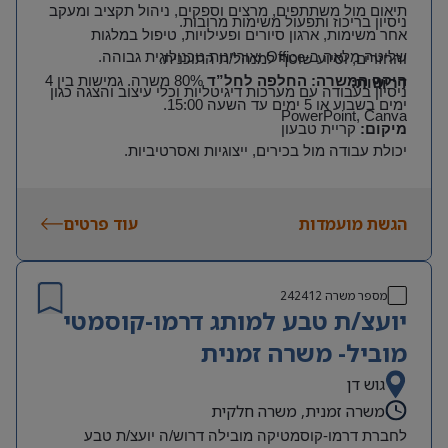
תיאום מול משתתפים, מרצים וספקים, ניהול תקציב ומעקב
ניסיון בריכוז ותפעול משימות מרובות
.
אחר משימות, ארגון סיורים ופעילויות, טיפול במלגות
שליטה מלאה ב
-Office
ואוריינות טכנולוגית גבוהה
.
והחזרים, וסיוע שוטף למנהל/ת התוכנית
.
היקף המשרה: החלפה לחל”ד
80% משרה. גמישות בין 4
דרישות
:
ניסיון בעבודה עם מערכות דיגיטליות וכלי עיצוב והצגה כגון
ימים בשבוע או 5 ימים עד השעה 15:00
.
PowerPoint, Canva
מיקום
:
קריית טבעון
יכולת עבודה מול בכירים, ייצוגיות ואסרטיביות
.
ניסיון במערכות
Priority
ו
-ClickView
יתרון
.
הגשת מועמדות
עוד פרטים
מספר משרה
242412
יועצ/ת טבע למותג דרמו-קוסמטי
מוביל- משרה זמנית
גוש דן
משרה זמנית, משרה חלקית
לחברת דרמו-קוסמטיקה מובילה דרוש/ה יועצ/ת טבע