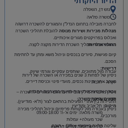
הדיור היוקרתי
גוש דן, השפלה
משרה מלאה
לחברה מובילה בתחום הנדל”ן והמגורים להשכרה דרוש/ה
מנהל/ת מכירות ושירות מנוסה
להובלת תהליכי השכרה
ואכלוס בפרויקטים מגורים איכותיים
.
תחומי אחריות
:
ניהול והובלת תהליך השכרת הדירות מקצה לקצה
.
קיום פגישות, סיורים בנכסים וניהול משא ומתן עד לחתימת
הסכם
.
דרישות
:
עבודה מול מתווכים, שותפים עסקיים וגורמי שיווק
.
ניסיון של לפחות 3 שנים במכירה או השכרה של דירות
מעקב אחר זמינות נכסים, מועדי פינוי וכניסת דיירים
.
יוקרה – חובה
.
עבודה אדמיניסטרטיבית ותיעוד במערכות החברה
.
ניסיון מחברות נדל”ן מובילות בתחום המגורים להשכרה –
יתרון משמעותי
.
תנאים והיקף משרה
:
התניידות בין אתרי הפעילות בהתאם לצור (ת”א- מודיעין).
מיקום
:
תל אביב ומודיעין
ניסיון בעבודה מול לקוחות פרימיום וניהול תהליכי מכירה
משרה מלאה: ימים א’-ה’ 09:00-18:00
מורכבים
.
שכר מעולה+ עמלות
שליטה מלאה ביישומי
Office –
חובה
.
קרן השתלמות מהיום הראשון