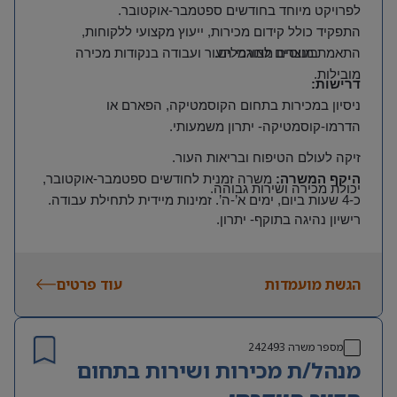
לפרויקט מיוחד בחודשים ספטמבר-אוקטובר
.
התפקיד כולל קידום מכירות, ייעוץ מקצועי ללקוחות,
בונוסים מתוגמלים.
התאמת מוצרים לצורכי העור ועבודה בנקודות מכירה
מובילות.
דרישות
:
ניסיון במכירות בתחום הקוסמטיקה, הפארם או
הדרמו-קוסמטיקה- יתרון משמעותי
.
זיקה לעולם הטיפוח ובריאות העור
.
היקף המשרה
:
משרה זמנית לחודשים ספטמבר-אוקטובר,
יכולת מכירה ושירות גבוהה
.
כ-4 שעות ביום, ימים א’-ה’. זמינות מיידית לתחילת עבודה
.
רישיון נהיגה בתוקף- יתרון
.
ניידות בין נקודות מכירה
.
הגשת מועמדות
עוד פרטים
מספר משרה
242493
מנהל/ת מכירות ושירות בתחום