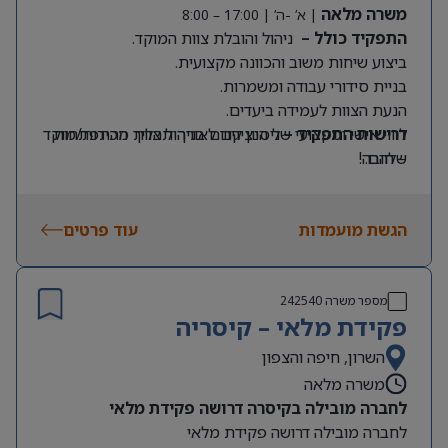
משרה מלאה
| א’ -ה’ | 17:00 – 8:00
התפקיד כולל –
ניהול והובלת צוות המוקד.
ביצוע שיחות משוב והכוונה מקצועית.
בניית סידורי עבודה ומשמרות.
הנעת הצוות לעמידה ביעדים.
דרישות התפקיד –
ליווי אישי ומקצועי של הנציגים לאורך תהליך ההתפתחות
ניסיון קודם בניהול צוות מכירות/מוקד
שלהם.
– חובה!
אחריות על ביצועי המוקד ושיפור מתמיד של התוצאות.
עבודה שוטפת מול הנהלת החברה
הגשת מועמדות
עוד פרטים
מספר משרה
242540
פקידת מלאי – קיסריה
השרון, חיפה והצפון
משרה מלאה
לחברה מובילה בקיסרה דרושה פקידת מלאי
לחברה מובילה דרושה פקידת מלאי