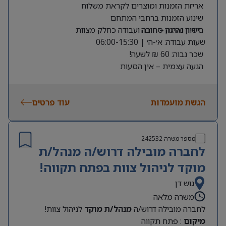
אריזת הזמנות ומוצרים לקראת משלוח
שינוע הזמנות ברחבי המתחם
רישיון נהיגה – חובה
סידור וארגון סחורה ועבודה כחלק מצוות
שעות עבודה: א׳-ה׳ | 06:00-15:30
שכר גבוה: 60 ₪ לשעה!
הגעה עצמית – אין הסעות
תחילת עבודה מיידית!
מיקום – יהוד
הגשת מועמדות
עוד פרטים
מספר משרה
242532
לחברה מובילה דרוש/ה מנהל/ת
מוקד לניהול צוות בפתח תקווה!
גוש דן
משרה מלאה
לחברה מובילה דרוש/ה
מנהל/ת מוקד
לניהול צוות!
מיקום
: פתח תקווה