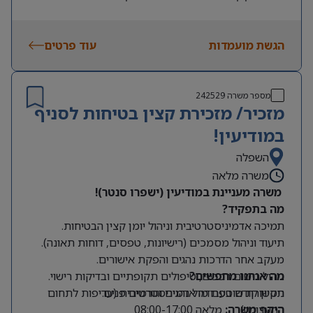
תשלום ימי מחלה מהיום הראשון
אנגלית ברמה גבוהה (דיבור וכתיבה)
.
אשל ונסיעות
הגשת מועמדות
רישיון נהיגה ונכונות להתניידות
.
עוד פרטים
מספר משרה
242529
מזכיר/ מזכירת קצין בטיחות לסניף
במודיעין!
השפלה
משרה מלאה
משרה מעניינת במודיעין (ישפרו סנטר)!
מה בתפקיד?
תמיכה אדמיניסטרטיבית וניהול יומן קצין הבטיחות.
תיעוד וניהול מסמכים (רישיונות, טפסים, דוחות תאונה).
מעקב אחר הדרכות נהגים והפקת אישורים.
מה אנחנו מחפשים?
ניהול רישום רכבים, טיפולים תקופתיים ובדיקות רישוי.
תקשורת שוטפת מול נהגים וגורמים פנים.
ניסיון קודם בעבודה אדמיניסטרטיבית (עדיפות לתחום
התעבורה).
היקף משרה:
מלאה 08:00-17:00