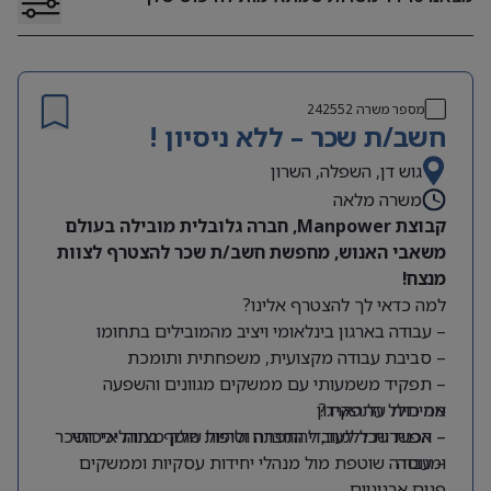
מספר משרה
242552
חשב/ת שכר – ללא ניסיון !
גוש דן, השפלה, השרון
משרה מלאה
קבוצת Manpower, חברה גלובלית מובילה בעולם
משאבי האנוש, מחפשת חשב/ת שכר להצטרף לצוות
מנצח!
למה כדאי לך להצטרף אלינו?
– עבודה בארגון בינלאומי ויציב מהמובילים בתחומו
– סביבת עבודה מקצועית, משפחתית ותומכת
– תפקיד משמעותי עם ממשקים מגוונים והשפעה
מה כולל התפקיד?
אמיתית על הארגון
– אפשרות ללמוד, להתפתח ולהיות חלק מצוות איכותי
– הכנת שכר לעובדי החברה וטיפול שוטף בתהליכי השכר
ומנוסה
– עבודה שוטפת מול מנהלי יחידות עסקיות וממשקים
פנים ארגוניים