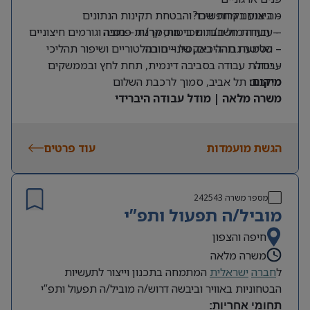
מה אנחנו מחפשים?
– ביצוע בקרות שכר והבטחת תקינות הנתונים
– תעודת חשב/ת שכר מוסמך/ת – חובה
– עבודה מול חברות ביטוח, קרנות פנסיה וגורמים חיצוניים
– שליטה גבוהה באקסל – חובה
– הטמעת תהליכים, שינויים רגולטוריים ושיפור תהליכי
עבודה
– יכולת עבודה בסביבה דינמית, תחת לחץ ובממשקים
מרובים
מיקום:
תל אביב, סמוך לרכבת השלום
משרה מלאה | מודל עבודה היברידי
הגשת מועמדות
עוד פרטים
מספר משרה
242543
מוביל/ה תפעול ותפ”י
חיפה והצפון
משרה מלאה
ל
חברה
ישראלית
המתמחה בתכנון וייצור לתעשיות
הבטחוניות באוויר וביבשה דרוש/ה מוביל/ה תפעול ותפ”י
תחומי אחריות
: