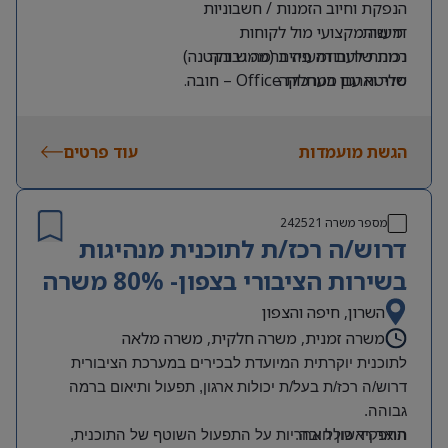
הנפקת וחיוב הזמנות / חשבוניות
דרישות:
מענה מקצועי מול לקוחות
רמת שירות ומענה ברמה גבוהה
נכונות לעבודה פיזית (ממש בקטנה)
שליטה עם מערכות Office – חובה.
סדר וארגון במחלקה
א-ה 07:00 – 16:00
ידע עם מערכות SAP + MANTIS – יתרון
אנגלית ברמה טובה
הגשת מועמדות
עוד פרטים
מספר משרה
242521
דרוש/ה רכז/ת לתוכנית מנהיגות
בשירות הציבורי בצפון- 80% משרה
השרון, חיפה והצפון
משרה זמנית, משרה חלקית, משרה מלאה
לתוכנית יוקרתית המיועדת לבכירים במערכת הציבורית
דרוש/ה רכז/ת בעל/ת יכולות ארגון, תפעול ותיאום ברמה
גבוהה
.
תואר ראשון חובה
.
התפקיד כולל אחריות על התפעול השוטף של התוכנית,