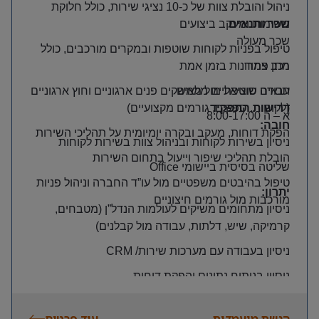
ניהול והובלת צוות של כ-10 נציגי שירות, כולל חלוקת
שכר ותנאים
משימות ומעקב ביצועים
שכר מעולה
טיפול בפניות לקוחות שוטפות ובמקרים מורכבים, כולל
רכב צמוד
מתן פתרונות בזמן אמת
תנאים סוציאליים מלאים
עבודה שוטפת מול ממשקים פנים ארגוניים וחוץ ארגוניים
דרישות התפקיד
(לקוחות, ספקים, גורמים מקצועיים)
א – ה 8:00-17:00
חובה
:
הפקת דוחות, מעקב ובקרה יומיומית על תהליכי השירות
ניסיון בשירות לקוחות ובניהול צוות בשירות לקוחות
הובלת תהליכי שיפור וייעול בתחום השירות
שליטה בסיסית ביישומי
Office
טיפול בהיבטים משפטיים מול עו”ד החברה וניהול פניות
יתרון
:
מורכבות מול גורמים חיצוניים
ניסיון מתחומים משיקים לעולמות הנדל”ן (מטבחים,
קרמיקה, שיש, דלתות, עבודה מול קבלנים)
ניסיון בעבודה עם מערכות שירות/
CRM
ניסיון בניתוח נתונים והפקת דוחות
הגשת מועמדות
עוד פרטים