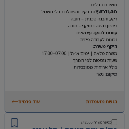
משיכת כבלים
התקנת תעלות בקיר והשחלת כבלי חשמל
מה נדרש?
רקע והבנה טכנית – חובה
רישיון נהיגה בתוקף – חובה
עברית ברמה טובה
נכונות להגעה עצמאית
נכונות לעבודה פיזית
היקף משרה:
משרה מלאה | ימים א’-ה’| 07:00–17:00
שעות נוספות לפי הצורך
כולל ארוחות מסובסדות
מיקום: נשר
הגשת מועמדות
עוד פרטים
מספר משרה
242555