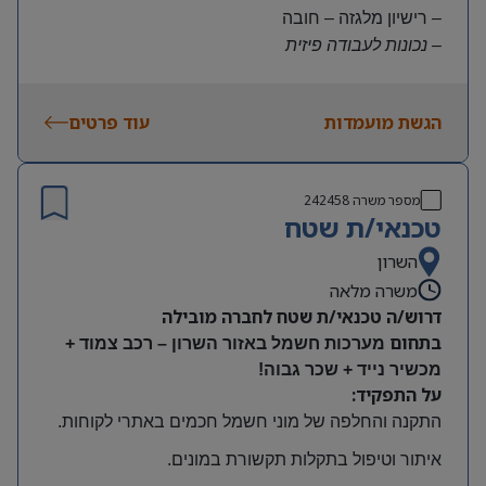
– רישיון מלגזה – חובה
– נכונות לעבודה פיזית
– נכונות להגעה עצמאית
היקף משרה:
הגשת מועמדות
עוד פרטים
משרה מלאה | ימים א-ה | 6:30-15:30
תנאים:
שכר גבוה
מספר משרה
242458
קרן השתלמות ובונוסים
טכנאי/ת שטח
עובד חברה מהיום הראשון
מיקום: חדרה
השרון
משרה מלאה
דרוש/ה טכנאי/ת שטח לחברה מובילה
בתחום
מערכות חשמל באזור השרון – רכב צמוד +
מכשיר נייד + שכר גבוה!
על התפקיד:
התקנה והחלפה של מוני חשמל חכמים באתרי לקוחות
.
איתור וטיפול בתקלות תקשורת במונים
.