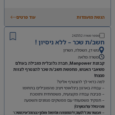
הגשת מועמדות
עוד פרטים
מספר משרה
242552
חשב/ת שכר – ללא ניסיון !
גוש דן, השפלה, השרון
משרה מלאה
קבוצת Manpower, חברה גלובלית מובילה בעולם
משאבי האנוש, מחפשת חשב/ת שכר להצטרף לצוות
מנצח!
למה כדאי לך להצטרף אלינו?
– עבודה בארגון בינלאומי ויציב מהמובילים בתחומו
– סביבת עבודה מקצועית, משפחתית ותומכת
– תפקיד משמעותי עם ממשקים מגוונים והשפעה
מה כולל התפקיד?
אמיתית על הארגון
– אפשרות ללמוד, להתפתח ולהיות חלק מצוות איכותי
– הכנת שכר לעובדי החברה וטיפול שוטף בתהליכי השכר