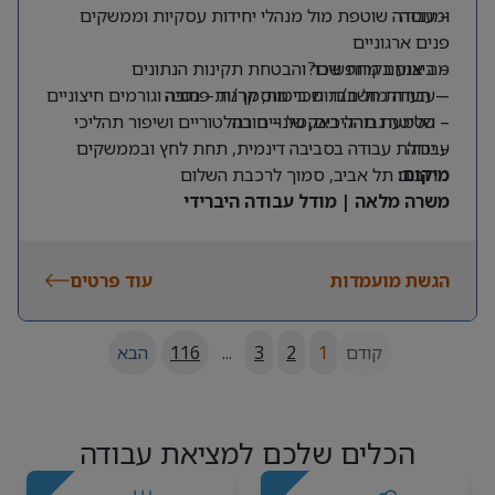
ומנוסה
– עבודה שוטפת מול מנהלי יחידות עסקיות וממשקים
פנים ארגוניים
מה אנחנו מחפשים?
– ביצוע בקרות שכר והבטחת תקינות הנתונים
– תעודת חשב/ת שכר מוסמך/ת – חובה
– עבודה מול חברות ביטוח, קרנות פנסיה וגורמים חיצוניים
– שליטה גבוהה באקסל – חובה
– הטמעת תהליכים, שינויים רגולטוריים ושיפור תהליכי
עבודה
– יכולת עבודה בסביבה דינמית, תחת לחץ ובממשקים
מרובים
מיקום:
תל אביב, סמוך לרכבת השלום
משרה מלאה | מודל עבודה היברידי
הגשת מועמדות
עוד פרטים
קודם
1
2
3
...
116
הבא
הכלים שלכם למציאת עבודה