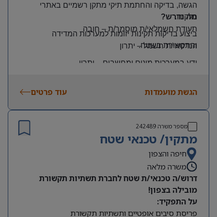
הגשה, בדיקה והחתמת תיקי מתקן רשמיים באתרי
הלקוח
.
מה נדרש?
תעודת חשמלאי/ת מוסמך/ת
–
חובה
ביצוע בדיקות תקינות יזומות למערכות המדידה
והתקשורת בשטח
.
הנדסאי/ת חשמל
–
יתרון
ידע במערכות מונים ומחשבים
–
יתרון
יכולת עמידה בלחץ ונכונות לעבודה מאומצת
הגשת מועמדות
עוד פרטים
היקף משרה:
משרה מלאה | ימים: א’-ה’ | שעות: 8:00–17:00
תנאים:
מספר משרה
242489
רכב צמוד וטלפון סלולרי
מתקין/ טכנאי שטח
שכר גבוה
חיפה והצפון
משרה מלאה
מיקום: קדימה צורן
דרוש/ה טכנאי/ת שטח לחברת תשתיות תקשורת
מובילה בצפון!
על התפקיד:
פריסת סיבים אופטיים ותשתיות תקשורת