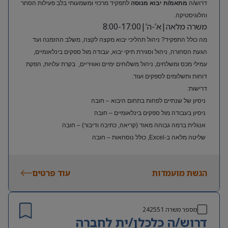
דרוש/ה
מתאמ/ת יבוא מנוסה
לתפקיד מרכזי ומשמעותי בלב פעילות הסחר
והלוגיסטיקה.
משרה מלאה|א’-ה’|8:00-17:00
מה כולל התפקיד? ניהול תהליכי יבוא מקצה לקצה, משלב ההזמנה ועד
הגעת הסחורה, ניהול וסגירת תיקי יבוא, עבודה מול ספקים בינלאומיים,
עמילי מכס ומשלחים, ניהול משלוחים ימיים ואוויריים, בקרת עלויות, הפקת
דוחות ותשלומים לספקים ועוד.
דרישות:
ניסיון של שנתיים לפחות בתחום היבוא – חובה
ניסיון בעבודה מול ספקים בינלאומיים – חובה
אנגלית ברמה גבוהה מאוד (קריאה, כתיבה ודיבור) – חובה
שליטה מלאה ב-Excel, כולל נוסחאות – חובה
ניסיון בעולם האופנה או הריטייל – יתרון משמעותי
הגשת מועמדות
עוד פרטים
מספר משרה
242551
דרוש/ה כלכלן/ית לחברה