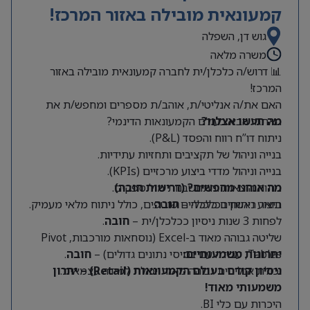
קמעונאית מובילה באזור המרכז!
גוש דן, השפלה
משרה מלאה
📊 דרוש/ה כלכלן/ית לחברה קמעונאית מובילה באזור
המרכז!
האם את/ה אנליטי/ת, אוהב/ת מספרים ומחפש/ת את
מה תעשו אצלנו?
האתגר הבא בעולם הקמעונאות הדינמי?
ניתוח דו”ח רווח והפסד (P&L).
בנייה וניהול של תקציבים ותחזיות עתידיות.
בנייה וניהול מדדי ביצוע מרכזיים (KPIs).
מה אנחנו מחפשים? (דרישות חובה)
ניתוח הוצאות והתחשבנות מול ספקים.
תואר ראשון בכלכלה –
חובה
.
ביצוע ניתוחים כלכליים שוטפים, כולל ניתוח מלאי מעמיק.
לפחות 3 שנות ניסיון ככלכלן/ית –
חובה
.
שליטה גבוהה מאוד ב-Excel (נוסחאות מורכבות, Pivot
Tables, עבודה עם בסיסי נתונים גדולים) –
יתרונות משמעותיים:
חובה
.
יכולת אנליטית גבוהה מאוד ויכולת למידה עצמאית.
ניסיון קודם בעולם הקמעונאות (Retail) – יתרון
משמעותי מאוד!
היכרות עם כלי BI.