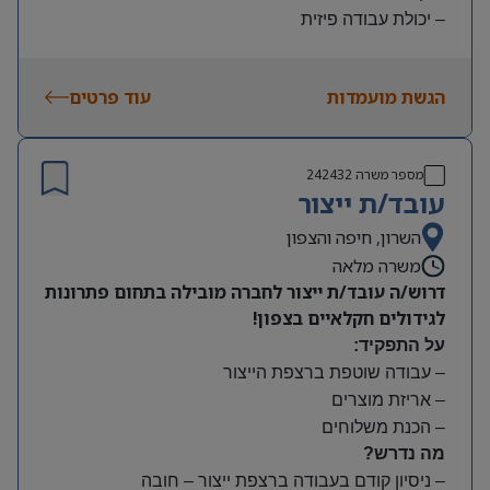
– יכולת עבודה פיזית
– נכונות להגעה עצמאית
היקף משרה:
הגשת מועמדות
עוד פרטים
משמרות:
בוקר 7:00-15:00 | צהריים 15:00-23:00 | לילה 23:00-
7:00
מספר משרה
242432
שעות נוספות לפי צורך
עובד/ת ייצור
תנאים:
סיבוס
השרון, חיפה והצפון
קרן השתלמות
משרה מלאה
דרוש/ה עובד/ת ייצור לחברה מובילה בתחום פתרונות
לגידולים חקלאיים בצפון!
על התפקיד:
– עבודה שוטפת ברצפת הייצור
– אריזת מוצרים
– הכנת משלוחים
מה נדרש?
– ניסיון קודם בעבודה ברצפת ייצור – חובה