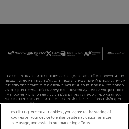
ManpowerGroup® (סימול: MAN), חברה לפתרונות כוח עבודה עולמית מובילה,
מסייעת לארגונים להשתנות ביעילות ובמהירות בעולם העבודה המשתנה . הקבוצה
מפתחת מדי שנה פתרונות חדשניים למאות אלפי ארגונים ומספקת להם כישרונות
מיומנים תוך מציאת תעסוקה משמעותית ובת קיימא למיליוני אנשים במגוון רחב של
תעשיות ומיומנויות. משפחת המומחים שלנו הכוללת את המותגים – Manpower,
®Experis®, ו-Talent Solutions ®- מייצרת ערך רב עבור מועמדים ולקוחות ב-80
מדינות וטריטוריות ברחבי העולם, ועושה זאת כבר 80 שנה.
By clicking “Accept All Cookies”, you agree to the storing of
לכל המשרות
|
מדיניות הפרטיות
|
תנאי השימוש
|
נגישות
|
cookies on your device to enhance site navigation, analyze
קוד אתי
|
מדיניות Cookie
site usage, and assist in our marketing efforts.