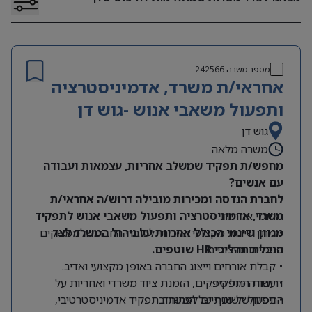
מספר משרה
242566
אחראי/ת משרד, אדמיניסטרציה
ותפעול משאבי אנוש -גוש דן
גוש דן
משרה מלאה
מחפש/ת תפקיד שמשלב אחריות, עצמאות ועבודה
עם אנשים?
לחברת הנדסה ומכירות מובילה דרוש/ה אחראי/ת
תחומי אחריות:
משרד, אדמיניסטרציה ותפעול משאבי אנוש לתפקיד
מגוון ודינמי הכולל אחריות על ניהול המשרד לצד
• מתן שירות מקצועי ואיכותי לעובדי החברה ולממשקים
הובלת תהליכי HR שוטפים.
פנימיים וחיצוניים.
• קבלת אורחים וייצוג החברה באופן מקצועי ואדיב.
דרישות התפקיד:
• עבודה מול ספקים, הזמנת ציוד משרדי ואחריות על
התפעול השוטף של המשרד.
• ניסיון של שנתיים לפחות בתפקיד אדמיניסטרטיבי,