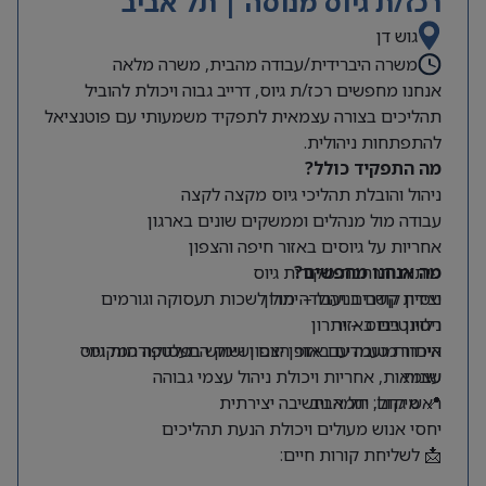
רכז/ת גיוס מנוסה | תל אביב
גוש דן
משרה היברידית/עבודה מהבית, משרה מלאה
אנחנו מחפשים רכז/ת גיוס, דרייב גבוה ויכולת להוביל
תהליכים בצורה עצמאית לתפקיד משמעותי עם פוטנציאל
להתפתחות ניהולית.
מה התפקיד כולל?
ניהול והובלת תהליכי גיוס מקצה לקצה
עבודה מול מנהלים וממשקים שונים בארגון
אחריות על גיוסים באזור חיפה והצפון
מה אנחנו מחפשים?
פיתוח והרחבת מקורות גיוס
ניסיון קודם בניהול – יתרון
יצירת קשרים ועבודה מול לשכות תעסוקה וגורמים
רלוונטיים באזור
ניסיון בגיוס – יתרון
היכרות טובה עם אזור הצפון ושוק התעסוקה המקומי
איתור מועמדים באופן יזום ושימוש בפלטפורמות גיוס
שונות
עצמאות, אחריות ויכולת ניהול עצמי גבוהה
📍 מיקום: תל אביב
ראש גדול, יוזמה וחשיבה יצירתית
יחסי אנוש מעולים ויכולת הנעת תהליכים
📩 לשליחת קורות חיים: