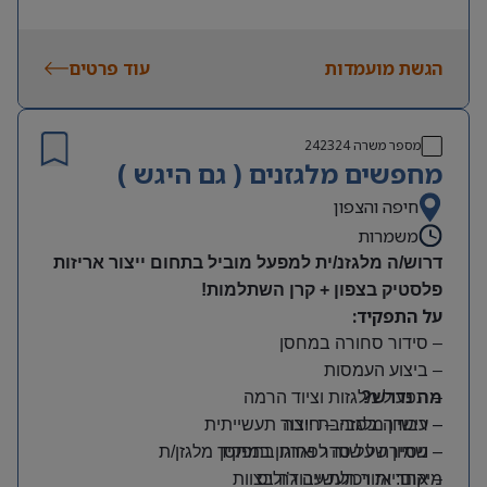
הגשת מועמדות
עוד פרטים
מספר משרה
242324
מחפשים מלגזנים ( גם היגש )
חיפה והצפון
משמרות
דרוש/ה מלגזנ/ית למפעל מוביל בתחום ייצור אריזות
פלסטיק בצפון + קרן השתלמות!
על התפקיד:
– סידור סחורה במחסן
– ביצוע העמסות
מה נדרש?
– תפעול מלגזות וציוד הרמה
– רישיון מלגזה – חובה
– עבודה בסביבת ייצור תעשייתית
– שמירה על סדר וארגון במחסן
– ניסיון של שנה לפחות בתפקיד מלגזן/ת
מיקום: אזור תעשייה ג’וליס
– אחריות ויכולת עבודה בצוות