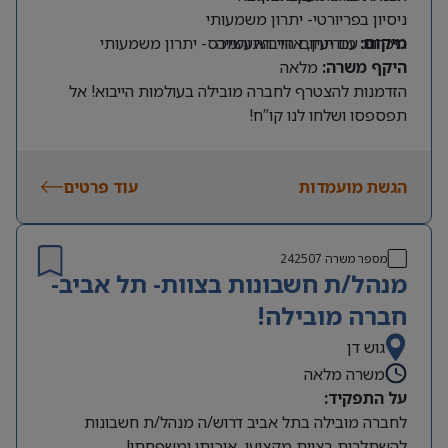
ניסיון בפריורטי- יתרון משמעותי
מיקום:
מודיעין, אזור התעשייה
היכרות עם תחום הייבוא והמכס- יתרון משמעותי
היקף משרה:
מלאה
הזדמנות להצטרף לחברה מובילה בעולמות הייבוא! אל
תפספסו ושלחו לנו קו”ח!
הגשת מועמדות
עוד פרטים
מספר משרה
242507
מנהל/ת חשבונות בצוות- תל אביב-
חברה מובילה!
גוש דן
משרה מלאה
על התפקיד:
לחברה מובילה בתל אביב דרוש/ה מנהל/ת חשבונות
להשתלבות בצוות מקצועי, איכותי ומשפחתי!