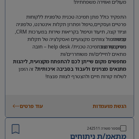
מעולים ואווירה משפחתית!
התפקיד כולל מתן תמיכה טכנית טלפונית ללקוחות
פרטיים ועסקיים,טיפול ופתרון תקלות אינטרנט, טלפוניה
וציוד קצה, תיעוד וטיפול בקריאות שירות במערכות CRM,
דרישות:
עבודה מול צוותים מקצועיים ואסקלציה של תקלות
מורכבות ועוד.
ניסיון קודם בתמיכה טכנית/ help desk – חובה
מתאים לחיילים/ות משוחררים/ות
מחפשים מקום שייתן לכם להתפתח מקצועית, ליהנות
מתנאים מצוינים ולעבוד בסביבה איכותית?
זה הזמן
לשלוח קורות חיים ולהצטרף לצוות מנצח!
הגשת מועמדות
עוד פרטים
מספר משרה
242511
מתאמ/ת ניתוחים