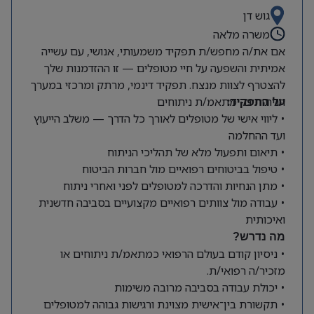
גוש דן
משרה מלאה
אם את/ה מחפש/ת תפקיד משמעותי, אנושי, עם עשייה
אמיתית והשפעה על חיי מטופלים — זו ההזדמנות שלך
להצטרף לצוות מנצח. תפקיד דינמי, מרתק ומרכזי במערך
על התפקיד:
הניתוחים- מתאמ/ת ניתוחים
• ליווי אישי של מטופלים לאורך כל הדרך — משלב הייעוץ
ועד ההחלמה
• תיאום ותפעול מלא של תהליכי הניתוח
• טיפול בביטוחים רפואיים מול חברות הביטוח
• מתן הנחיות והדרכה למטופלים לפני ואחרי ניתוח
• עבודה מול צוותים רפואיים מקצועיים בסביבה חדשנית
ואיכותית
מה נדרש?
• ניסיון קודם בעולם הרפואי כמתאמ/ת ניתוחים או
מזכיר/ה רפואי/ת.
• יכולת עבודה בסביבה מרובה משימות
• תקשורת בין־אישית מצוינת ורגישות גבוהה למטופלים