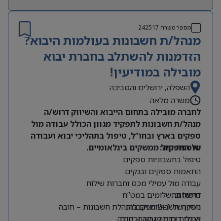
מספר משרה
242517
מנהל/ת חשבונות בעולמות היבוא?
הזדמנות להשתלב בחברת יבוא
מובילה במודיעין!
השפלה, ירושלים והסביבה
משרה מלאה
לחברה מובילה בתחום הייבוא והשיווק דרוש/ה
מנהל/ת חשבונות לתפקיד מגוון הכולל עבודה מול
ספקים בארץ ובחו”ל, טיפול בתהליכי יבוא ועבודה
על התפקיד:
שוטפת מול ממשקים בינלאומיים.
טיפול בחשבוניות ספקים
התאמות ספקים ובנקים
עבודה מול עמילי מכס וחברות שילוח
דרישות:
טיפול בתשלומים במט”ח
ניסיון של 1–2 שנים בהנהלת חשבונות – חובה
הפקת חשבוניות וקבלות
הכנת דוחות מעקב ובקרה
אנגלית ברמה גבוהה- חובה