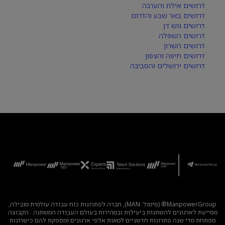
דרושים אילת והערבה
דרושים באר שבע והדרום
דרושים גוש דן
דרושים השפלה
דרושים השרון
דרושים חיפה והצפון
דרושים ירושלים והסביבה
ManpowerGroup® (סימול: MAN), חברה לפתרונות כוח עבודה עולמית מובילה,
מסייעת לארגונים להשתנות ביעילות ובמהירות בעולם העבודה המשתנה . הקבוצה
מפתחת מדי שנה פתרונות חדשניים למאות אלפי ארגונים ומספקת להם כישרונות