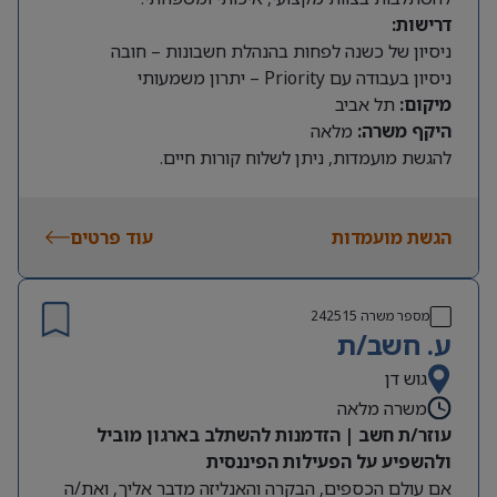
דרישות:
ניסיון של כשנה לפחות בהנהלת חשבונות – חובה
ניסיון בעבודה עם Priority – יתרון משמעותי
מיקום:
תל אביב
היקף משרה:
מלאה
להגשת מועמדות, ניתן לשלוח קורות חיים.
הגשת מועמדות
עוד פרטים
מספר משרה
242515
ע. חשב/ת
גוש דן
משרה מלאה
עוזר/ת חשב | הזדמנות להשתלב בארגון מוביל
ולהשפיע על הפעילות הפיננסית
אם עולם הכספים, הבקרה והאנליזה מדבר אליך, ואת/ה