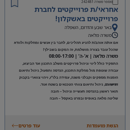
מספר משרה
242481
אחראי/ת פרוייקטים לחברת
פרוייקטים באשקלון!
באר שבע והדרום, השפלה
משרה מלאה
אם את/ה אוהב/ת להניע תהליכים, לחבר בין אנשים ומחלקות ולוודא
שהכל עובד בצורה מושלמת, זה המקום בשבילך!
משרה מלאה | א’-ה’ | 08:00-17:00
התפקיד כולל ליווי וניהול פרויקטים משלב התכנון ועד הביצוע,
עבודה שוטפת מול מחלקת התכנון, הנדסה ותפעול, ניהול ותיאום
הזמנות מספקים וקבלני משנה, עמידה בלו”ז, זיהוי צווארי בקבוק
דרישות:
ופתרונם, ניהול ותיאום צוותי הטכנאים בשטח ועוד.
תואר ראשון בהנדסה תעשייה וניהול – חובה
שליטה מלאה באופיס ובפרט באקסל – חובה
הגשת מועמדות
עוד פרטים