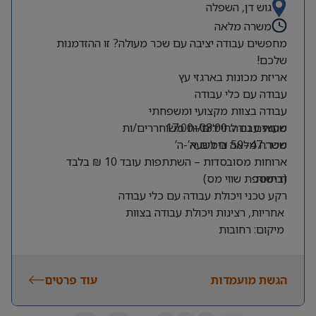
גוש דן, השפלה
משרה מלאה
מחפשים עבודה יציבה עם שכר מעולה? זו ההזדמנות
שלכם!
אריזת מכונות בארגזי עץ
עבודה עם כלי עבודה
עבודה בצוות מקצועי ומשפחתי
שעות עבודה: 08:00–17:00
מתאים גם לחיילים/ות משוחררים/ות
שכר: 47–50 ₪ לשעה
משרה מלאה בימים א’-ה’
ארוחות מסובסדות – השתתפות עובד 10 ₪ בלבד
דרישות:
(בתוספת שווי מס)
רקע טכני ויכולת עבודה עם כלי עבודה
אחריות, רצינות ויכולת עבודה בצוות
מיקום: רחובות
הגשת מועמדות
עוד פרטים