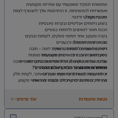
מחפש/ת תפקיד משמעותי עם אחריות מקצועית
ואפשרויות להתפתחות, זו ההזדמנות שלך להצטרף לצוות
מה בתפקיד?
פיננסי מקצועי ודינמי.
ביצוע ניתוחים אנליטיים ובקרות פיננסיות
הכנת חומר למאזנים ולדוחות כספיים
בקרה ומעקב אחר תחומי ספקים, לקוחות ובנקים
מה אנחנו מחפשים?
הכנת דוחות חודשיים ורבעוניים
דיווחים שוטפים למוסדות ורשויות
ניסיון של שנתיים לפחות בתפקיד דומה – חובה
ניסיון מחברה ציבורית – יתרון משמעותי
סיוע לחשב החברה במשימות מקצועיות מגוונות
שליטה גבוהה ב-Excel, כולל נוסחאות מתקדמות – חובה
עבודה מול ממשקים פנים ארגוניים ובסביבה פיננסית
מרובת משימות
אנגלית ברמה טובה, כולל קריאה וכתיבה
מחפש/ת את הצעד הבא בעולם הכספים?
יכולת עבודה בצוות ויחסי אנוש מעולים
זו ההזדמנות להשתלב בתפקיד מגוון ומאתגר, לקחת חלק
אחריות, מסירות, דיוק ויכולת עבודה עצמאית
בתהליכים פיננסיים מרכזיים ולעבוד לצד אנשי מקצוע
מובילים בתחום.
הגשת מועמדות
עוד פרטים
מספר משרה
242512