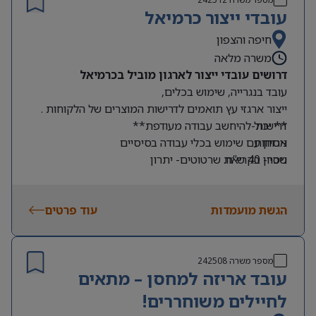
עובדי ייצור כרמיאל
חיפה והצפון
משרה מלאה
דרושים עובדי ייצור לארגון מוביל בכרמיאל
עובד בנגרייה, שימוש בכלים,
ייצור ארגזי עץ תואמים לדרישות המוצרים של הלקוחות .
דרישות-
** יכול להיחשב עבודה מעודפת**
ארוחות
ניסיון עם שימוש בכלי עבודה בסיסיים
שכר- 40 ש”ח.
ניסיון בקריאת שרטוטים- יתרון
שעות עבודה- א-ה 7:00-16:00
גישה לתחבורה ציבורית
הגשת מועמדות
עוד פרטים
מספר משרה
242508
עובד אריזה למחסן – מתאים
לחיילים משוחררים!