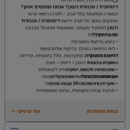
ניסיון בהובלת הקמות, הרחבות או טרנספורמציות
דימותנית / טכנאית רנטגן? אנחנו מחפשים אותך!
תפעוליות משמעותיות – יתרון.
המשרה ממוקמת בתל אביב – למרכז רפואי פרטי
ומתקדם באזור תל אביב דרושה
דימותנית / טכנאית
רנטגן
לתפקיד מקצועי, משמעותי ומתגמל בסביבה
מה בתפקיד?
רפואית איכותית.
• ביצוע בדיקות ממוגרפיה
• ליווי הרופאה במהלך בדיקות אולטרסאונד
דרישות התפקיד:
• סיוע בפרוצדורות מתקדמות, כולל ביופסיות, מדידות
ושאיבות ציסטות
– תעודת טכנאית רנטגן / דימות – חובה
– סטודנטיות לדימות יישקלו
• מתן שירות מקצועי, רגיש ואדיב למטופלות
מה אנחנו מציעים?
– שירותיות גבוהה ויחסי אנוש מעולים
• עבודה כחלק מצוות רפואי מוביל ומנוסה
• היקף משרה מלאה- 38 שעות שבועיות
– אחריות, רגישות ויכולת עבודה בצוות
• סביבת עבודה מקצועית, נעימה ומשפחתית
• מיקום מרכזי ונגיש לתחבורה ציבורית
• ללא עבודה בימי שישי ושבת
הגשת מועמדות
עוד פרטים
• הזדמנות להשתלב במרכז רפואי מוביל עם אופק מקצועי