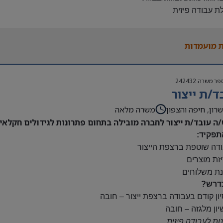
לת עבודה פיזית
נות להגעה עצמאית
 משרה:
 מועמדות
ות:
23:00-7
נוספות לפי צורך
פר משרה
242432
ם:
ד/ת ייצור
ס
השתלמות
רון, חיפה והצפון
משרה מלאה
/ה עובד/ת ייצור לחברה מובילה בתחום פתרונות לגידולים חקלאיי
תפקיד:
ודה שוטפת ברצפת הייצור
יזת מוצרים
נת משלוחים
דרש?
יון קודם בעבודה ברצפת ייצור – חובה
יון מלגזה – חובה
נות לעבודה פיזית