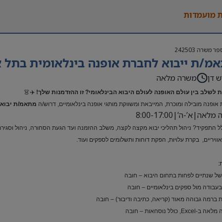
 מועמדות
פר משרה
242503
מ/ת ייבוא לחברת אופנה בינלאומית בתל א
ש דן
משרה מלאה
 לשלב בין עולם האופנה לעולם היבוא הבינלאומי? זו ההזדמנות שלך!
✈️👗
אופנה מובילה ומוכרת, המייבאת ומשווקת מותגי אופנה בינלאומיים, דרוש/ה
מתאמ/ת יבוא 
אה|א’-ה’|8:00-17:00
ל התפקיד? ניהול תהליכי יבוא מקצה לקצה, משלב ההזמנה ועד הגעת הסחורה, ניהול וסגירת ת
ואוויריים, בקרת עלויות, הפקת דוחות ותשלומים לספקים ועוד.
:
 של שנתיים לפחות בתחום היבוא – חובה
 בעבודה מול ספקים בינלאומיים – חובה
 ברמה גבוהה מאוד (קריאה, כתיבה ודיבור) – חובה
Exc, כולל נוסחאות – חובה