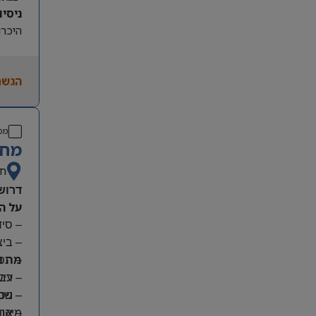
ניסיון קו
היכרות
הגשת
מס
מחפ
חי
דרוש
על ה
– סי
– בי
מה נ
– תפע
– ריש
– עבו
– שמי
– ניס
מיקום
– אחר