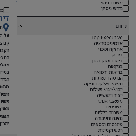
משרת ניהול
נדרש ניסיון
מס
דיר
תחום
גו
על ה
Top Executive
אדמיניסטרציה
אחזקה וטכני
הקבוצ
ביוטק
התפקי
ביטוח ושוק ההון
תהליכ
אחריו
בנקאות
בנייה
בריאות ורפואה
הנדסה ותשתיות
הגדרת
חשמל ואלקטרוניקה
ניטור
מה נ
ייבוא/יצוא ושילוח
הובלת
ניסיון קודם בתפקידי O
ייצור ותעשייה
משאבי אנוש
זיהוי
ניסיון 
משפטים
ממשקי
יתרון לבעל
משרות כלליות
אפשרו
הבנה 
נהיגה ותעבורה
יתרון
פיננסים וכספים
רכש וקניינות
אנגלי
שיווק ניהול מכירות ודיגיטל