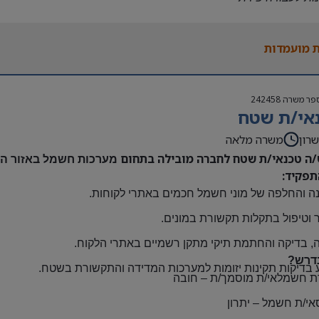
נות להגעה עצמאית
 משרה:
 מועמדות
אה | ימים א-ה | 6:30-15:30
ם:
גבוה
פר משרה
242458
שתלמות ובונוסים
אי/ת שטח
 חברה מהיום הראשון
ם: חדרה
רון
משרה מלאה
/ה טכנאי/ת שטח לחברה מובילה בתחום
מערכות חשמל באזור השר
תפקיד:
ה והחלפה של מוני חשמל חכמים באתרי לקוחות
.
 וטיפול בתקלות תקשורת במונים
.
, בדיקה והחתמת תיקי מתקן רשמיים באתרי הלקוח
.
דרש?
 בדיקות תקינות יזומות למערכות המדידה והתקשורת בשטח
.
ת חשמלאי/ת מוסמך/ת
–
חובה
אי/ת חשמל
–
יתרון