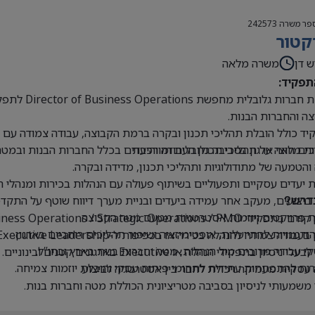
פר משרה
242573
קטור
ש דן
משרה מלאה
תפקיד:
קבוצת חברו
ה והחברות הבנות.
ד כולל הובלת תהליכי תכנון ובקרה ברמת הקבוצה, עבודה צמודה עם הנ
ים חוצי ארגון בסביבה גלובלית ומורכבת
ת מלאה על תהליכי תכנון העבודה והיעדים בכלל החברות הבנות ובמטה
 והטמעה של מתודולוגיות ותהליכי תכנון, מדידה ובקרה.
 יעדים עסקיים ותפעוליים בשיתוף פעולה עם הנהלות בכירות ומנהלי 
 ביצועים, מעקב אחר עמידה ביעדים ובניית מערך דיווח שוטף על התקדמ
דרש?
 פרויקטים ויוזמות אסטרטגיות מטעם מטה הקבוצה.
Business Operations / Strategic Operations / PM בכיר או תפקידים דומים.
 הזדמנויות להתייעלות, אופטימיזציה ושיפור תהליכים רוחביים בארגון.
בעבודה צמודה להנהלה בכירה או בכפיפות ל-Executive Leadership.
 עבודה מרובים מול הנהלות, מטה וחברות בנות בארץ ובחו”ל.
י ניסיון בתפקידי הנהלה או Executive בארגונים קטנים ובינוניים.
ת להתפתחות עתידית לתחומי פיתוח עסקי והובלת יוזמות צמיחה.
עסקית מעמיקה ויכולת לחבר בין אסטרטגיה לביצוע.
 משמעותי לניסיון בסביבה מטריציונית הכוללת מטה וחברות בנות.
ת ברמה גבוהה מאוד, בכתב ובעל פה.