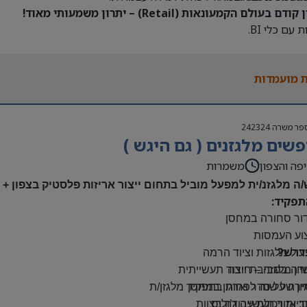
דם בעולם הקמעונאות (Retail) – יתרון משמעותי מאוד!
 עם כלי BI.
 מועמדות
פר משרה
242324
שים מלגזנים ( גם היגש )
פה והצפון
משמרות
/ה מלגזנ/ית למפעל מוביל בתחום ייצור אריזות פלסטיק בצפון +
תפקיד:
דור סחורה במחסן
צוע העמסות
דרש?
ול מלגזות וציוד הרמה
יון מלגזה – חובה
דה בסביבת ייצור תעשייתית
רה על סדר וארגון במחסן
יון של שנה לפחות בתפקיד מלגזן/ת
: אזור תעשייה ג’וליס
יות ויכולת עבודה בצוות