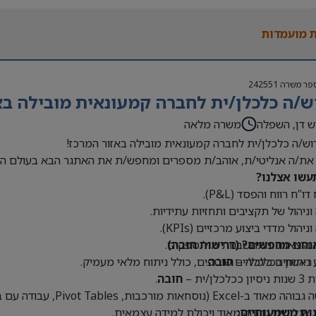
 בעולם האופנה או הריטייל – יתרון משמעותי
 מועמדות
פר משרה
242551
ש/ה כלכלן/ית לחברה קמעונאית מובילה בא
ש דן, השפלה
משרה מלאה
וש/ה כלכלן/ית לחברה קמעונאית מובילה באזור המרכז!
את/ה אנליטי/ת, אוהב/ת מספרים ומחפש/ת את האתגר הבא בעולם הק
עשו אצלנו?
דו”ח רווח והפסד (P&L).
 וניהול של תקציבים ותחזיות עתידיות.
וניהול מדדי ביצוע מרכזיים (KPIs).
נחנו מחפשים? (דרישות חובה)
 הוצאות והתחשבנות מול ספקים.
 ראשון בכלכלה –
חובה
.
 ניתוחים כלכליים שוטפים, כולל ניתוח מלאי מעמיק.
כלכלן/ית –
חובה
.
Exce (נוסחאות מורכבות, Pivot Tables, עבודה עם בסיסי נתונים גדולים) –
נות משמעותיים:
 אנליטית גבוהה מאוד ויכולת למידה עצמאית.