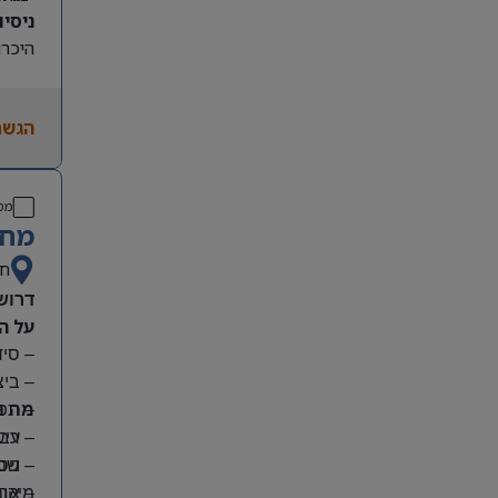
ניסיון קו
היכרות
הגשת
מס
מחפ
חי
דרוש
על ה
– סי
– בי
מה נ
– תפע
– ריש
– עבו
– שמי
– ניס
מיקום
– אחר