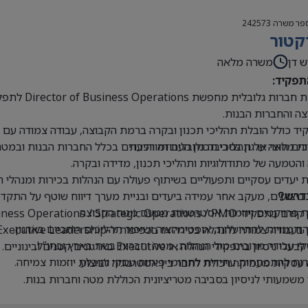
פר משרה
242573
קטור
ש דן
משרה מלאה
תפקיד:
קבוצת חברו
ה והחברות הבנות.
ד כולל הובלת תהליכי תכנון ובקרה ברמת הקבוצה, עבודה צמודה עם הנ
ים חוצי ארגון בסביבה גלובלית ומורכבת
ת מלאה על תהליכי תכנון העבודה והיעדים בכלל החברות הבנות ובמטה
 והטמעה של מתודולוגיות ותהליכי תכנון, מדידה ובקרה.
 יעדים עסקיים ותפעוליים בשיתוף פעולה עם הנהלות בכירות ומנהלי 
 ביצועים, מעקב אחר עמידה ביעדים ובניית מערך דיווח שוטף על התקדמ
דרש?
 פרויקטים ויוזמות אסטרטגיות מטעם מטה הקבוצה.
Business Operations / Strategic Operations / PM בכיר או תפקידים דומים.
 הזדמנויות להתייעלות, אופטימיזציה ושיפור תהליכים רוחביים בארגון.
בעבודה צמודה להנהלה בכירה או בכפיפות ל-Executive Leadership.
 עבודה מרובים מול הנהלות, מטה וחברות בנות בארץ ובחו”ל.
י ניסיון בתפקידי הנהלה או Executive בארגונים קטנים ובינוניים.
ת להתפתחות עתידית לתחומי פיתוח עסקי והובלת יוזמות צמיחה.
עסקית מעמיקה ויכולת לחבר בין אסטרטגיה לביצוע.
 משמעותי לניסיון בסביבה מטריציונית הכוללת מטה וחברות בנות.
ת ברמה גבוהה מאוד, בכתב ובעל פה.