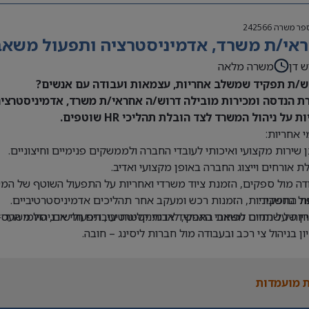
פר משרה
242566
אי/ת משרד, אדמיניסטרציה ותפעול משאבי 
ש דן
משרה מלאה
/ת תפקיד שמשלב אחריות, עצמאות ועבודה עם אנשים?
ת הנדסה ומכירות מובילה דרוש/ה אחראי/ת משרד, אדמיניסטרציה 
ת על ניהול המשרד לצד הובלת תהליכי HR שוטפים.
 אחריות:
 שירות מקצועי ואיכותי לעובדי החברה ולממשקים פנימיים וחיצוניים.
ת אורחים וייצוג החברה באופן מקצועי ואדיב.
דה מול ספקים, הזמנת ציוד משרדי ואחריות על התפעול השוטף של המש
ת התפקיד:
ול בחשבוניות, הזמנות רכש ומעקב אחר תהליכים אדמיניסטרטיביים.
יון של שנתיים לפחות בתפקיד אדמיניסטרטיבי, תפעולי או ניהול משרד –
יות על תחום משאבי האנוש, לרבות קליטת עובדים חדשים, סיומי העסקה
יון בניהול צי רכב ובעבודה מול חברות ליסינג – חובה.
ה ב-Office וב-Excel – חובה.
 בעבודה עם מערכת Priority – יתרון.
 מועמדות
לת ניהול מספר משימות במקביל ותיעדוף משימות.