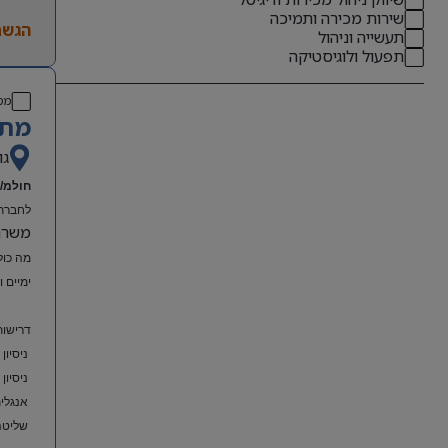
שירות מכירה ותמיכה
הגשת
תעשייה וניהול
תפעול ולוגיסטיקה
מס
מתא
גו
חולמ/ת
לחברת 
משרה מל
מה כול
ימיים 
דרישות
ניסיון
ניסיון
אנגלית
שליטה מלאה ב-el