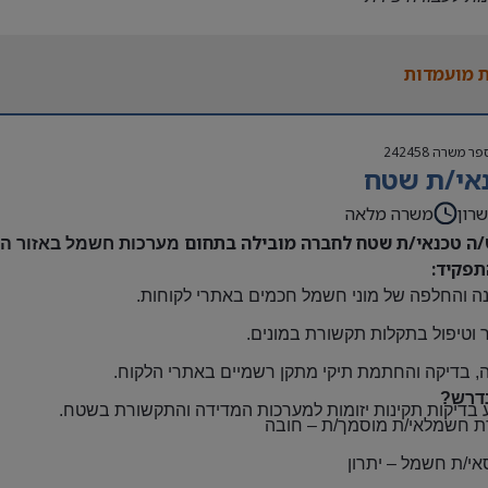
נות להגעה עצמאית
 משרה:
 מועמדות
אה | ימים א-ה | 6:30-15:30
ם:
גבוה
פר משרה
242458
שתלמות ובונוסים
אי/ת שטח
 חברה מהיום הראשון
ם: חדרה
רון
משרה מלאה
/ה טכנאי/ת שטח לחברה מובילה בתחום
מערכות חשמל באזור השר
תפקיד:
ה והחלפה של מוני חשמל חכמים באתרי לקוחות
.
 וטיפול בתקלות תקשורת במונים
.
, בדיקה והחתמת תיקי מתקן רשמיים באתרי הלקוח
.
דרש?
 בדיקות תקינות יזומות למערכות המדידה והתקשורת בשטח
.
ת חשמלאי/ת מוסמך/ת
–
חובה
אי/ת חשמל
–
יתרון