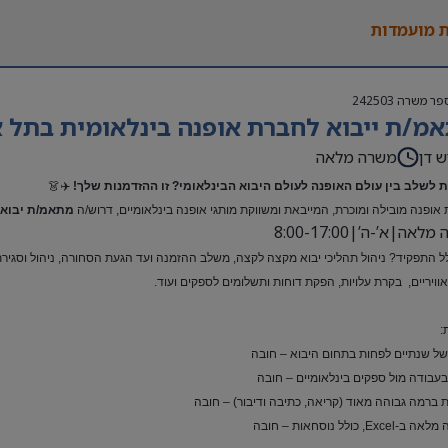
 מועמדות
פר משרה
242503
מ/ת ייבוא לחברת אופנה בינלאומית בתל א
ש דן
משרה מלאה
 לשלב בין עולם האופנה לעולם היבוא הבינלאומי? זו ההזדמנות שלך!
✈️👗
אופנה מובילה ומוכרת, המייבאת ומשווקת מותגי אופנה בינלאומיים, דרוש/ה
מתאמ/ת יבוא 
אה|א’-ה’|8:00-17:00
ל התפקיד? ניהול תהליכי יבוא מקצה לקצה, משלב ההזמנה ועד הגעת הסחורה, ניהול וסגירת ת
ואוויריים, בקרת עלויות, הפקת דוחות ותשלומים לספקים ועוד.
:
 של שנתיים לפחות בתחום היבוא – חובה
 בעבודה מול ספקים בינלאומיים – חובה
 ברמה גבוהה מאוד (קריאה, כתיבה ודיבור) – חובה
Exc, כולל נוסחאות – חובה