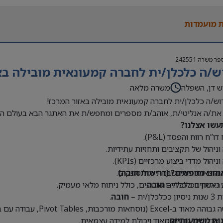
 בעולם האופנה או הריטייל – יתרון משמעותי
 מועמדות
פר משרה
242551
ש/ה כלכלן/ית לחברה קמעונאית מובילה בא
ש דן, השפלה
משרה מלאה
וש/ה כלכלן/ית לחברה קמעונאית מובילה באזור המרכז!
את/ה אנליטי/ת, אוהב/ת מספרים ומחפש/ת את האתגר הבא בעולם הק
עשו אצלנו?
דו”ח רווח והפסד (P&L).
 וניהול של תקציבים ותחזיות עתידיות.
וניהול מדדי ביצוע מרכזיים (KPIs).
נחנו מחפשים? (דרישות חובה)
 הוצאות והתחשבנות מול ספקים.
 ראשון בכלכלה –
חובה
.
 ניתוחים כלכליים שוטפים, כולל ניתוח מלאי מעמיק.
כלכלן/ית –
חובה
.
Exce (נוסחאות מורכבות, Pivot Tables, עבודה עם בסיסי נתונים גדולים) –
נות משמעותיים:
 אנליטית גבוהה מאוד ויכולת למידה עצמאית.