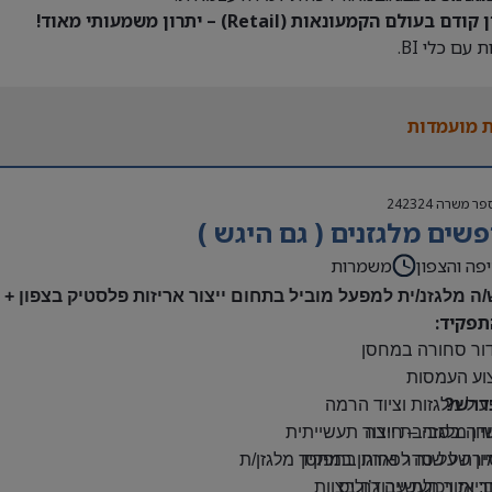
דם בעולם הקמעונאות (Retail) – יתרון משמעותי מאוד!
 עם כלי BI.
 מועמדות
פר משרה
242324
שים מלגזנים ( גם היגש )
פה והצפון
משמרות
/ה מלגזנ/ית למפעל מוביל בתחום ייצור אריזות פלסטיק בצפון +
תפקיד:
דור סחורה במחסן
צוע העמסות
דרש?
ול מלגזות וציוד הרמה
יון מלגזה – חובה
דה בסביבת ייצור תעשייתית
רה על סדר וארגון במחסן
יון של שנה לפחות בתפקיד מלגזן/ת
: אזור תעשייה ג’וליס
יות ויכולת עבודה בצוות