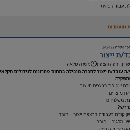
לת עבודה פיזית
נות להגעה עצמאית
 משרה:
 מועמדות
ות:
23:00-7
נוספות לפי צורך
פר משרה
242432
ם:
ד/ת ייצור
ס
השתלמות
רון, חיפה והצפון
משרה מלאה
/ה עובד/ת ייצור לחברה מובילה בתחום פתרונות לגידולים חקלאיי
תפקיד:
ודה שוטפת ברצפת הייצור
יזת מוצרים
נת משלוחים
דרש?
יון קודם בעבודה ברצפת ייצור – חובה
יון מלגזה – חובה
נות לעבודה פיזית