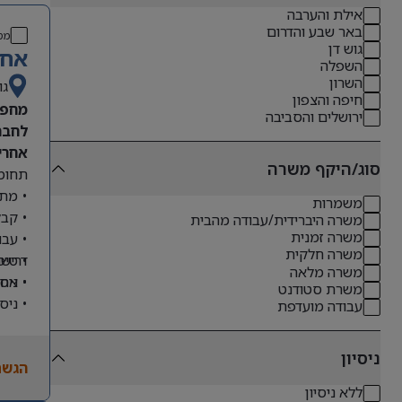
אילת והערבה
באר שבע והדרום
מס
גוש דן
אחר
השפלה
השרון
גו
חיפה והצפון
מחפש
ירושלים והסביבה
לחבר
אחריו
סוג/היקף משרה
תחומי
• מתן
משמרות
• קבל
משרה היברידית/עבודה מהבית
משרה זמנית
• עבו
משרה חלקית
דרישו
• טיפ
משרה מלאה
• ניס
• אחר
משרת סטודנט
• ניס
עבודה מועדפת
• שליטה מלא
• ניסיון
ניסיון
הגשת
• יכו
ללא ניסיון