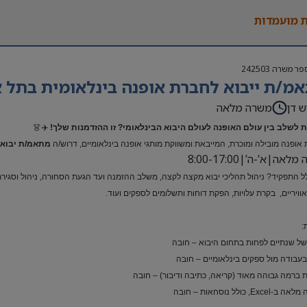
 מועמדות
פר משרה
242503
מ/ת ייבוא לחברת אופנה בינלאומית בתל א
ש דן
משרה מלאה
 לשלב בין עולם האופנה לעולם היבוא הבינלאומי? זו ההזדמנות שלך!
✈️👗
אופנה מובילה ומוכרת, המייבאת ומשווקת מותגי אופנה בינלאומיים, דרוש/ה
מתאמ/ת יבוא 
אה|א’-ה’|8:00-17:00
ל התפקיד? ניהול תהליכי יבוא מקצה לקצה, משלב ההזמנה ועד הגעת הסחורה, ניהול וסגירת ת
ואוויריים, בקרת עלויות, הפקת דוחות ותשלומים לספקים ועוד.
:
 של שנתיים לפחות בתחום היבוא – חובה
 בעבודה מול ספקים בינלאומיים – חובה
 ברמה גבוהה מאוד (קריאה, כתיבה ודיבור) – חובה
Exc, כולל נוסחאות – חובה