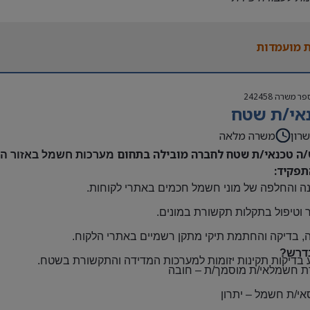
נות להגעה עצמאית
 משרה:
 מועמדות
אה | ימים א-ה | 6:30-15:30
ם:
גבוה
פר משרה
242458
שתלמות ובונוסים
אי/ת שטח
 חברה מהיום הראשון
ם: חדרה
רון
משרה מלאה
/ה טכנאי/ת שטח לחברה מובילה בתחום
מערכות חשמל באזור השר
תפקיד:
ה והחלפה של מוני חשמל חכמים באתרי לקוחות
.
 וטיפול בתקלות תקשורת במונים
.
, בדיקה והחתמת תיקי מתקן רשמיים באתרי הלקוח
.
דרש?
 בדיקות תקינות יזומות למערכות המדידה והתקשורת בשטח
.
ת חשמלאי/ת מוסמך/ת
–
חובה
אי/ת חשמל
–
יתרון