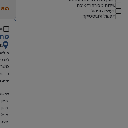
שירות מכירה ותמיכה
הגשת
תעשייה וניהול
תפעול ולוגיסטיקה
מס
מתא
גו
חולמ/ת
לחברת 
משרה מל
מה כול
ימיים 
דרישות
ניסיון
ניסיון
אנגלית
שליטה מלאה ב-el