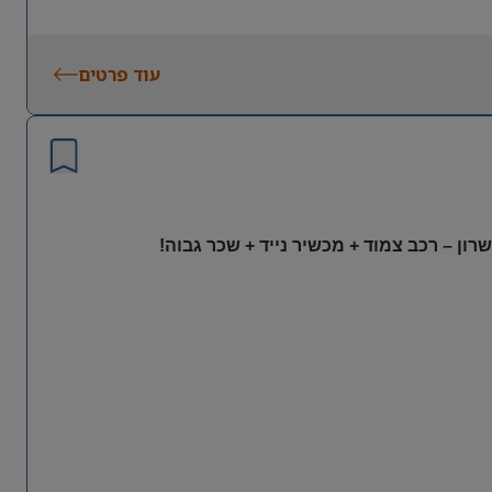
עוד פרטים
ון – רכב צמוד + מכשיר נייד + שכר גבוה!