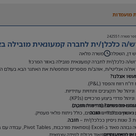
 בעולם האופנה או הריטייל – יתרון משמעותי
 מועמדות
פר משרה
242551
ש/ה כלכלן/ית לחברה קמעונאית מובילה בא
ש דן, השפלה
משרה מלאה
וש/ה כלכלן/ית לחברה קמעונאית מובילה באזור המרכז!
את/ה אנליטי/ת, אוהב/ת מספרים ומחפש/ת את האתגר הבא בעולם הק
עשו אצלנו?
דו”ח רווח והפסד (P&L).
 וניהול של תקציבים ותחזיות עתידיות.
וניהול מדדי ביצוע מרכזיים (KPIs).
נחנו מחפשים? (דרישות חובה)
 הוצאות והתחשבנות מול ספקים.
 ראשון בכלכלה –
חובה
.
 ניתוחים כלכליים שוטפים, כולל ניתוח מלאי מעמיק.
כלכלן/ית –
חובה
.
Exce (נוסחאות מורכבות, Pivot Tables, עבודה עם בסיסי נתונים גדולים) –
נות משמעותיים:
 אנליטית גבוהה מאוד ויכולת למידה עצמאית.