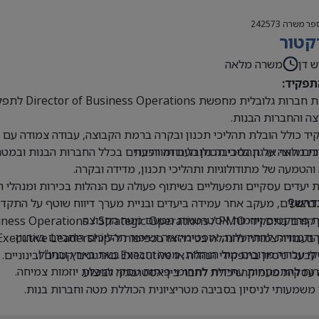
פר משרה
242573
קטור
ש דן
משרה מלאה
תפקיד:
קבוצת חברו
ה והחברות הבנות.
ד כולל הובלת תהליכי תכנון ובקרה ברמת הקבוצה, עבודה צמודה עם הנ
ים חוצי ארגון בסביבה גלובלית ומורכבת
ת מלאה על תהליכי תכנון העבודה והיעדים בכלל החברות הבנות ובמטה
 והטמעה של מתודולוגיות ותהליכי תכנון, מדידה ובקרה.
 יעדים עסקיים ותפעוליים בשיתוף פעולה עם הנהלות בכירות ומנהלי 
 ביצועים, מעקב אחר עמידה ביעדים ובניית מערך דיווח שוטף על התקדמ
דרש?
 פרויקטים ויוזמות אסטרטגיות מטעם מטה הקבוצה.
Business Operations / Strategic Operations / PM בכיר או תפקידים דומים.
 הזדמנויות להתייעלות, אופטימיזציה ושיפור תהליכים רוחביים בארגון.
בעבודה צמודה להנהלה בכירה או בכפיפות ל-Executive Leadership.
 עבודה מרובים מול הנהלות, מטה וחברות בנות בארץ ובחו”ל.
י ניסיון בתפקידי הנהלה או Executive בארגונים קטנים ובינוניים.
ת להתפתחות עתידית לתחומי פיתוח עסקי והובלת יוזמות צמיחה.
עסקית מעמיקה ויכולת לחבר בין אסטרטגיה לביצוע.
 משמעותי לניסיון בסביבה מטריציונית הכוללת מטה וחברות בנות.
ת ברמה גבוהה מאוד, בכתב ובעל פה.