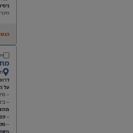
ניסיון קו
היכרות
הגשת
מס
מחפ
חי
דרוש
על ה
– סי
– בי
מה נ
– תפע
– ריש
– עבו
– שמי
– ניס
מיקום
– אחר