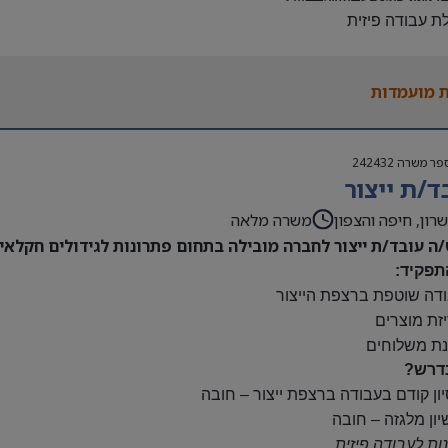
לת עבודה פיזית
נות להגעה עצמאית
 משרה:
 מועמדות
ות:
23:00-7
נוספות לפי צורך
פר משרה
242432
ם:
ד/ת ייצור
ס
השתלמות
רון, חיפה והצפון
משרה מלאה
/ה עובד/ת ייצור לחברה מובילה בתחום פתרונות לגידולים חקלאיי
תפקיד:
ודה שוטפת ברצפת הייצור
יזת מוצרים
נת משלוחים
דרש?
יון קודם בעבודה ברצפת ייצור – חובה
יון מלגזה – חובה
נות לעבודה פיזית