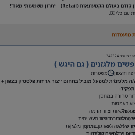
דם בעולם הקמעונאות (Retail) – יתרון משמעותי מאוד!
 עם כלי BI.
 מועמדות
פר משרה
242324
שים מלגזנים ( גם היגש )
פה והצפון
משמרות
/ה מלגזנ/ית למפעל מוביל בתחום ייצור אריזות פלסטיק בצפון +
תפקיד:
דור סחורה במחסן
צוע העמסות
דרש?
ול מלגזות וציוד הרמה
יון מלגזה – חובה
דה בסביבת ייצור תעשייתית
רה על סדר וארגון במחסן
יון של שנה לפחות בתפקיד מלגזן/ת
: אזור תעשייה ג’וליס
יות ויכולת עבודה בצוות