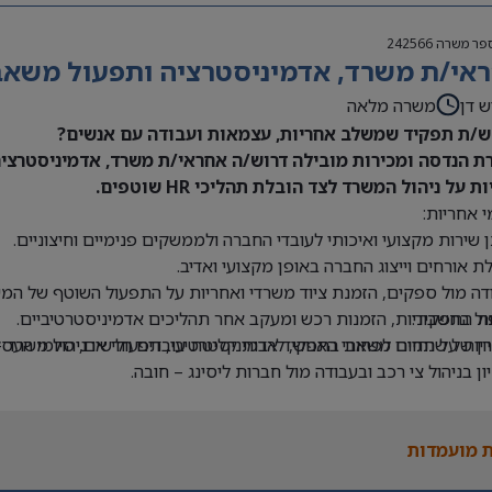
פר משרה
242566
אי/ת משרד, אדמיניסטרציה ותפעול משאבי 
ש דן
משרה מלאה
/ת תפקיד שמשלב אחריות, עצמאות ועבודה עם אנשים?
ת הנדסה ומכירות מובילה דרוש/ה אחראי/ת משרד, אדמיניסטרציה 
ת על ניהול המשרד לצד הובלת תהליכי HR שוטפים.
 אחריות:
 שירות מקצועי ואיכותי לעובדי החברה ולממשקים פנימיים וחיצוניים.
ת אורחים וייצוג החברה באופן מקצועי ואדיב.
דה מול ספקים, הזמנת ציוד משרדי ואחריות על התפעול השוטף של המש
ת התפקיד:
ול בחשבוניות, הזמנות רכש ומעקב אחר תהליכים אדמיניסטרטיביים.
יון של שנתיים לפחות בתפקיד אדמיניסטרטיבי, תפעולי או ניהול משרד –
יות על תחום משאבי האנוש, לרבות קליטת עובדים חדשים, סיומי העסקה
יון בניהול צי רכב ובעבודה מול חברות ליסינג – חובה.
ה ב-Office וב-Excel – חובה.
 בעבודה עם מערכת Priority – יתרון.
 מועמדות
לת ניהול מספר משימות במקביל ותיעדוף משימות.