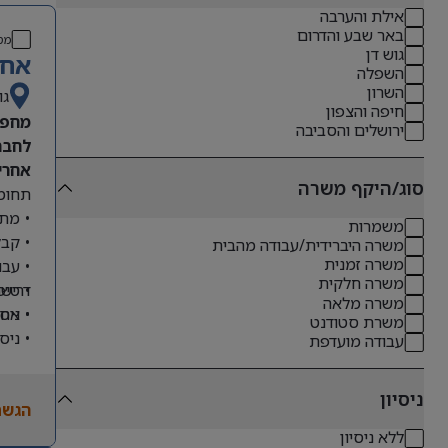
אילת והערבה
באר שבע והדרום
מס
גוש דן
אחר
השפלה
השרון
גו
חיפה והצפון
מחפש
ירושלים והסביבה
לחבר
אחריו
סוג/היקף משרה
תחומי
• מתן
משמרות
• קבל
משרה היברידית/עבודה מהבית
משרה זמנית
• עבו
משרה חלקית
דרישו
• טיפ
משרה מלאה
• ניס
• אחר
משרת סטודנט
• ניס
עבודה מועדפת
• שליטה מלא
• ניסיון
ניסיון
הגשת
• יכו
ללא ניסיון