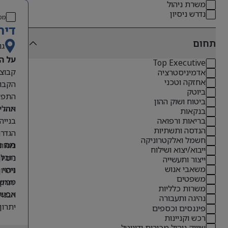
משרת ניהול
נדרש ניסיון
מס
דיר
תחום
גו
על ה
Top Executive
אדמיניסטרציה
אחזקה וטכני
הקבוצ
ביוטק
התפקי
ביטוח ושוק ההון
תהליכ
אחריו
בנקאות
בנייה
בריאות ורפואה
הנדסה ותשתיות
הגדרת
חשמל ואלקטרוניקה
ניטור
מה נ
ייבוא/יצוא ושילוח
הובלת
ניסיון קודם בתפקידי O
ייצור ותעשייה
משאבי אנוש
זיהוי
ניסיון 
משפטים
ממשקי
יתרון לבעל
משרות כלליות
אפשרו
הבנה 
נהיגה ותעבורה
יתרון
פיננסים וכספים
רכש וקניינות
אנגלי
שיווק ניהול מכירות ודיגיטל