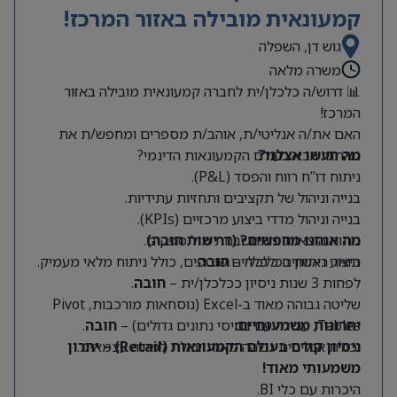
קמעונאית מובילה באזור המרכז!
גוש דן, השפלה
משרה מלאה
📊 דרוש/ה כלכלן/ית לחברה קמעונאית מובילה באזור
המרכז!
האם את/ה אנליטי/ת, אוהב/ת מספרים ומחפש/ת את
מה תעשו אצלנו?
האתגר הבא בעולם הקמעונאות הדינמי?
ניתוח דו”ח רווח והפסד (P&L).
בנייה וניהול של תקציבים ותחזיות עתידיות.
בנייה וניהול מדדי ביצוע מרכזיים (KPIs).
מה אנחנו מחפשים? (דרישות חובה)
ניתוח הוצאות והתחשבנות מול ספקים.
תואר ראשון בכלכלה –
חובה
.
ביצוע ניתוחים כלכליים שוטפים, כולל ניתוח מלאי מעמיק.
לפחות 3 שנות ניסיון ככלכלן/ית –
חובה
.
שליטה גבוהה מאוד ב-Excel (נוסחאות מורכבות, Pivot
Tables, עבודה עם בסיסי נתונים גדולים) –
יתרונות משמעותיים:
חובה
.
יכולת אנליטית גבוהה מאוד ויכולת למידה עצמאית.
ניסיון קודם בעולם הקמעונאות (Retail) – יתרון
משמעותי מאוד!
היכרות עם כלי BI.