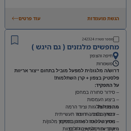
הגשת מועמדות
עוד פרטים
מספר משרה
242324
מחפשים מלגזנים ( גם היגש )
חיפה והצפון
משמרות
דרוש/ה מלגזנ/ית למפעל מוביל בתחום ייצור אריזות
פלסטיק בצפון + קרן השתלמות!
על התפקיד:
– סידור סחורה במחסן
– ביצוע העמסות
מה נדרש?
– תפעול מלגזות וציוד הרמה
– רישיון מלגזה – חובה
– עבודה בסביבת ייצור תעשייתית
– שמירה על סדר וארגון במחסן
– ניסיון של שנה לפחות בתפקיד מלגזן/ת
מיקום: אזור תעשייה ג’וליס
– אחריות ויכולת עבודה בצוות