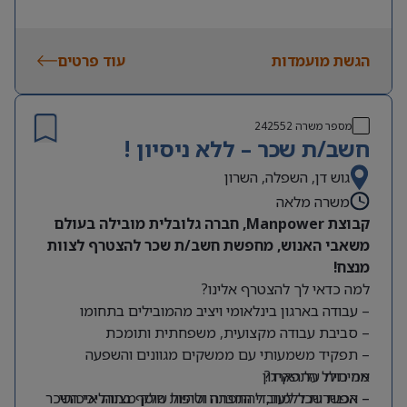
הגשת מועמדות
עוד פרטים
מספר משרה
242552
חשב/ת שכר – ללא ניסיון !
גוש דן, השפלה, השרון
משרה מלאה
קבוצת Manpower, חברה גלובלית מובילה בעולם
משאבי האנוש, מחפשת חשב/ת שכר להצטרף לצוות
מנצח!
למה כדאי לך להצטרף אלינו?
– עבודה בארגון בינלאומי ויציב מהמובילים בתחומו
– סביבת עבודה מקצועית, משפחתית ותומכת
– תפקיד משמעותי עם ממשקים מגוונים והשפעה
מה כולל התפקיד?
אמיתית על הארגון
– אפשרות ללמוד, להתפתח ולהיות חלק מצוות איכותי
– הכנת שכר לעובדי החברה וטיפול שוטף בתהליכי השכר