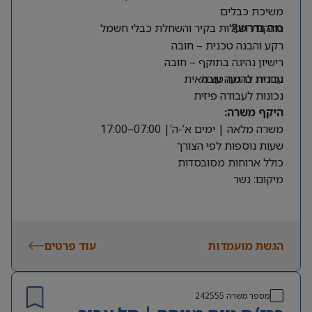
משיכת כבלים
התקנת תעלות בקיר והשחלת כבלי חשמל
מה נדרש?
רקע והבנה טכנית – חובה
רישיון נהיגה בתוקף – חובה
עברית ברמה טובה
נכונות להגעה עצמאית
נכונות לעבודה פיזית
היקף משרה:
משרה מלאה | ימים א’-ה’| 07:00–17:00
שעות נוספות לפי הצורך
כולל ארוחות מסובסדות
מיקום: נשר
הגשת מועמדות
עוד פרטים
מספר משרה
242555