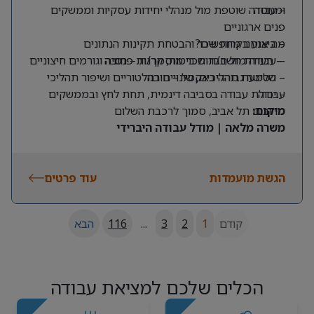
ומנוסה
– עבודה שוטפת מול מנהלי יחידות עסקיות וממשקים
פנים ארגוניים
מה אנחנו מחפשים?
– ביצוע בקרות שכר והבטחת תקינות הנתונים
– תעודת חשב/ת שכר מוסמך/ת – חובה
– עבודה מול חברות ביטוח, קרנות פנסיה וגורמים חיצוניים
– שליטה גבוהה באקסל – חובה
– הטמעת תהליכים, שינויים רגולטוריים ושיפור תהליכי
עבודה
– יכולת עבודה בסביבה דינמית, תחת לחץ ובממשקים
מרובים
מיקום:
תל אביב, סמוך לרכבת השלום
משרה מלאה | מודל עבודה היברידי
הגשת מועמדות
עוד פרטים
קודם
1
2
3
...
116
הבא
הכלים שלכם למציאת עבודה