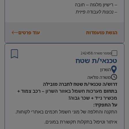
– רישיון מלגזה – חובה
– נכונות לעבודה פיזית
– נכונות להגעה עצמאית
היקף משרה:
הגשת מועמדות
עוד פרטים
משרה מלאה | ימים א-ה | 6:30-15:30
תנאים:
שכר גבוה
מספר משרה
242458
קרן השתלמות ובונוסים
טכנאי/ת שטח
עובד חברה מהיום הראשון
מיקום: חדרה
השרון
משרה מלאה
דרוש/ה טכנאי/ת שטח לחברה מובילה
בתחום
מערכות חשמל באזור השרון – רכב צמוד +
מכשיר נייד + שכר גבוה!
על התפקיד:
התקנה והחלפה של מוני חשמל חכמים באתרי לקוחות
.
איתור וטיפול בתקלות תקשורת במונים
.