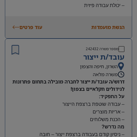
– יכולת עבודה פיזית
– נכונות להגעה עצמאית
היקף משרה:
הגשת מועמדות
עוד פרטים
משמרות:
בוקר 7:00-15:00 | צהריים 15:00-23:00 | לילה 23:00-
7:00
מספר משרה
242432
שעות נוספות לפי צורך
עובד/ת ייצור
תנאים:
סיבוס
השרון, חיפה והצפון
קרן השתלמות
משרה מלאה
דרוש/ה עובד/ת ייצור לחברה מובילה בתחום פתרונות
לגידולים חקלאיים בצפון!
על התפקיד:
– עבודה שוטפת ברצפת הייצור
– אריזת מוצרים
– הכנת משלוחים
מה נדרש?
– ניסיון קודם בעבודה ברצפת ייצור – חובה