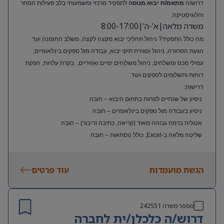
דרוש/ה
מתאמ/ת יבוא מנוסה
לתפקיד מרכזי ומשמעותי בלב פעילות הסחר
והלוגיסטיקה.
משרה מלאה|א’-ה’|8:00-17:00
מה כולל התפקיד? ניהול תהליכי יבוא מקצה לקצה, משלב ההזמנה ועד
הגעת הסחורה, ניהול וסגירת תיקי יבוא, עבודה מול ספקים בינלאומיים,
עמילי מכס ומשלחים, ניהול משלוחים ימיים ואוויריים, בקרת עלויות, הפקת
דוחות ותשלומים לספקים ועוד.
דרישות:
ניסיון של שנתיים לפחות בתחום היבוא – חובה
ניסיון בעבודה מול ספקים בינלאומיים – חובה
אנגלית ברמה גבוהה מאוד (קריאה, כתיבה ודיבור) – חובה
שליטה מלאה ב-Excel, כולל נוסחאות – חובה
ניסיון בעולם האופנה או הריטייל – יתרון משמעותי
הגשת מועמדות
עוד פרטים
מספר משרה
242551
דרוש/ה כלכלן/ית לחברה