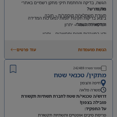
הגשה, בדיקה והחתמת תיקי מתקן רשמיים באתרי
הלקוח
.
מה נדרש?
תעודת חשמלאי/ת מוסמך/ת
–
חובה
ביצוע בדיקות תקינות יזומות למערכות המדידה
והתקשורת בשטח
.
הנדסאי/ת חשמל
–
יתרון
ידע במערכות מונים ומחשבים
–
יתרון
יכולת עמידה בלחץ ונכונות לעבודה מאומצת
הגשת מועמדות
עוד פרטים
היקף משרה:
משרה מלאה | ימים: א’-ה’ | שעות: 8:00–17:00
תנאים:
מספר משרה
242489
רכב צמוד וטלפון סלולרי
מתקין/ טכנאי שטח
שכר גבוה
חיפה והצפון
משרה מלאה
מיקום: קדימה צורן
דרוש/ה טכנאי/ת שטח לחברת תשתיות תקשורת
מובילה בצפון!
על התפקיד:
פריסת סיבים אופטיים ותשתיות תקשורת