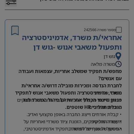
מספר משרה
242566
אחראי/ת משרד, אדמיניסטרציה
ותפעול משאבי אנוש -גוש דן
גוש דן
משרה מלאה
מחפש/ת תפקיד שמשלב אחריות, עצמאות ועבודה
עם אנשים?
לחברת הנדסה ומכירות מובילה דרוש/ה אחראי/ת
תחומי אחריות:
משרד, אדמיניסטרציה ותפעול משאבי אנוש לתפקיד
מגוון ודינמי הכולל אחריות על ניהול המשרד לצד
• מתן שירות מקצועי ואיכותי לעובדי החברה ולממשקים
הובלת תהליכי HR שוטפים.
פנימיים וחיצוניים.
• קבלת אורחים וייצוג החברה באופן מקצועי ואדיב.
דרישות התפקיד:
• עבודה מול ספקים, הזמנת ציוד משרדי ואחריות על
התפעול השוטף של המשרד.
• ניסיון של שנתיים לפחות בתפקיד אדמיניסטרטיבי,