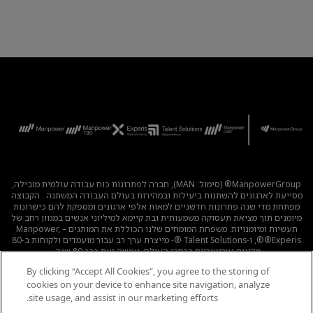
ManpowerGroup® (סימול: MAN), חברה לפתרונות כוח עבודה עולמית מובילה,
מסייעת לארגונים להשתנות ביעילות ובמהירות בעולם העבודה המשתנה . הקבוצה
מפתחת מדי שנה פתרונות חדשניים למאות אלפי ארגונים ומספקת להם כישרונות
מיומנים תוך מציאת תעסוקה משמעותית ובת קיימא למיליוני אנשים במגוון רחב של
תעשיות ומיומנויות. משפחת המומחים שלנו הכוללת את המותגים – Manpower,
®Experis®, ו-Talent Solutions ®- מייצרת ערך רב עבור מועמדים ולקוחות ב-80
מדינות וטריטוריות ברחבי העולם, ועושה זאת כבר 80 שנה.
By clicking “Accept All Cookies”, you agree to the storing of
לכל המשרות
|
מדיניות הפרטיות
|
תנאי השימוש
|
נגישות
|
cookies on your device to enhance site navigation, analyze
קוד אתי
|
מדיניות Cookie
site usage, and assist in our marketing efforts.