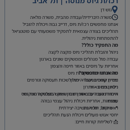
רכז/ת גיוס מנוסה | תל אביב
גוש דן
משרה היברידית/עבודה מהבית, משרה מלאה
אנחנו מחפשים רכז/ת גיוס, דרייב גבוה ויכולת להוביל
תהליכים בצורה עצמאית לתפקיד משמעותי עם פוטנציאל
להתפתחות ניהולית.
מה התפקיד כולל?
ניהול והובלת תהליכי גיוס מקצה לקצה
עבודה מול מנהלים וממשקים שונים בארגון
אחריות על גיוסים באזור חיפה והצפון
מה אנחנו מחפשים?
פיתוח והרחבת מקורות גיוס
ניסיון קודם בניהול – יתרון
יצירת קשרים ועבודה מול לשכות תעסוקה וגורמים
רלוונטיים באזור
ניסיון בגיוס – יתרון
היכרות טובה עם אזור הצפון ושוק התעסוקה המקומי
איתור מועמדים באופן יזום ושימוש בפלטפורמות גיוס
שונות
עצמאות, אחריות ויכולת ניהול עצמי גבוהה
📍 מיקום: תל אביב
ראש גדול, יוזמה וחשיבה יצירתית
יחסי אנוש מעולים ויכולת הנעת תהליכים
📩 לשליחת קורות חיים: