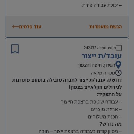
– יכולת עבודה פיזית
– נכונות להגעה עצמאית
היקף משרה:
הגשת מועמדות
עוד פרטים
משמרות:
בוקר 7:00-15:00 | צהריים 15:00-23:00 | לילה 23:00-
7:00
מספר משרה
242432
שעות נוספות לפי צורך
עובד/ת ייצור
תנאים:
סיבוס
השרון, חיפה והצפון
קרן השתלמות
משרה מלאה
דרוש/ה עובד/ת ייצור לחברה מובילה בתחום פתרונות
לגידולים חקלאיים בצפון!
על התפקיד:
– עבודה שוטפת ברצפת הייצור
– אריזת מוצרים
– הכנת משלוחים
מה נדרש?
– ניסיון קודם בעבודה ברצפת ייצור – חובה