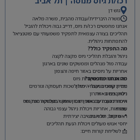
רכז/ת גיוס מנוסה | תל אביב
גוש דן
משרה היברידית/עבודה מהבית, משרה מלאה
אנחנו מחפשים רכז/ת גיוס, דרייב גבוה ויכולת להוביל
תהליכים בצורה עצמאית לתפקיד משמעותי עם פוטנציאל
להתפתחות ניהולית.
מה התפקיד כולל?
ניהול והובלת תהליכי גיוס מקצה לקצה
עבודה מול מנהלים וממשקים שונים בארגון
אחריות על גיוסים באזור חיפה והצפון
מה אנחנו מחפשים?
פיתוח והרחבת מקורות גיוס
ניסיון קודם בניהול – יתרון
יצירת קשרים ועבודה מול לשכות תעסוקה וגורמים
רלוונטיים באזור
ניסיון בגיוס – יתרון
היכרות טובה עם אזור הצפון ושוק התעסוקה המקומי
איתור מועמדים באופן יזום ושימוש בפלטפורמות גיוס
שונות
עצמאות, אחריות ויכולת ניהול עצמי גבוהה
📍 מיקום: תל אביב
ראש גדול, יוזמה וחשיבה יצירתית
יחסי אנוש מעולים ויכולת הנעת תהליכים
📩 לשליחת קורות חיים: