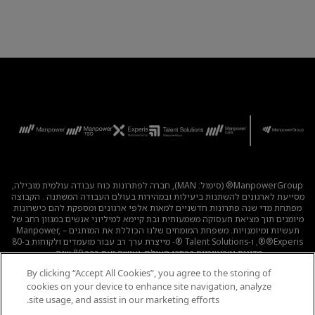
ManpowerGroup® (סימול: MAN), חברה לפתרונות כוח עבודה עולמית מובילה,
מסייעת לארגונים להשתנות ביעילות ובמהירות בעולם העבודה המשתנה . הקבוצה
מפתחת מדי שנה פתרונות חדשניים למאות אלפי ארגונים ומספקת להם כישרונות
מיומנים תוך מציאת תעסוקה משמעותית ובת קיימא למיליוני אנשים במגוון רחב של
תעשיות ומיומנויות. משפחת המומחים שלנו הכוללת את המותגים – Manpower,
®Experis®, ו-Talent Solutions ®- מייצרת ערך רב עבור מועמדים ולקוחות ב-80
מדינות וטריטוריות ברחבי העולם, ועושה זאת כבר 80 שנה.
By clicking “Accept All Cookies”, you agree to the storing of
לכל המשרות
|
מדיניות הפרטיות
|
תנאי השימוש
|
נגישות
|
cookies on your device to enhance site navigation, analyze
קוד אתי
|
מדיניות Cookie
site usage, and assist in our marketing efforts.