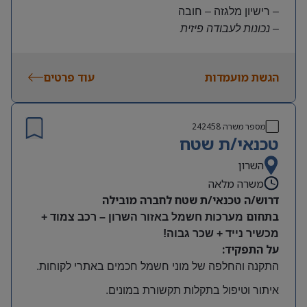
– רישיון מלגזה – חובה
– נכונות לעבודה פיזית
– נכונות להגעה עצמאית
היקף משרה:
הגשת מועמדות
עוד פרטים
משרה מלאה | ימים א-ה | 6:30-15:30
תנאים:
שכר גבוה
מספר משרה
242458
קרן השתלמות ובונוסים
טכנאי/ת שטח
עובד חברה מהיום הראשון
מיקום: חדרה
השרון
משרה מלאה
דרוש/ה טכנאי/ת שטח לחברה מובילה
בתחום
מערכות חשמל באזור השרון – רכב צמוד +
מכשיר נייד + שכר גבוה!
על התפקיד:
התקנה והחלפה של מוני חשמל חכמים באתרי לקוחות
.
איתור וטיפול בתקלות תקשורת במונים
.