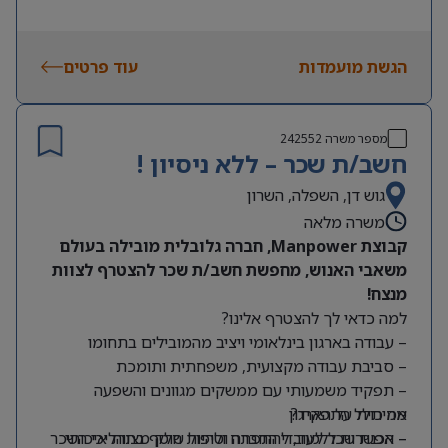
הגשת מועמדות
עוד פרטים
מספר משרה
242552
חשב/ת שכר – ללא ניסיון !
גוש דן, השפלה, השרון
משרה מלאה
קבוצת Manpower, חברה גלובלית מובילה בעולם
משאבי האנוש, מחפשת חשב/ת שכר להצטרף לצוות
מנצח!
למה כדאי לך להצטרף אלינו?
– עבודה בארגון בינלאומי ויציב מהמובילים בתחומו
– סביבת עבודה מקצועית, משפחתית ותומכת
– תפקיד משמעותי עם ממשקים מגוונים והשפעה
מה כולל התפקיד?
אמיתית על הארגון
– אפשרות ללמוד, להתפתח ולהיות חלק מצוות איכותי
– הכנת שכר לעובדי החברה וטיפול שוטף בתהליכי השכר