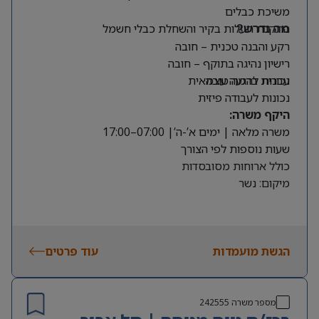
משיכת כבלים
התקנת תעלות בקיר והשחלת כבלי חשמל
מה נדרש?
רקע והבנה טכנית – חובה
רישיון נהיגה בתוקף – חובה
עברית ברמה טובה
נכונות להגעה עצמאית
נכונות לעבודה פיזית
היקף משרה:
משרה מלאה | ימים א’-ה’| 07:00–17:00
שעות נוספות לפי הצורך
כולל ארוחות מסובסדות
מיקום: נשר
הגשת מועמדות
עוד פרטים
מספר משרה
242555