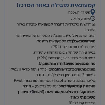
קמעונאית מובילה באזור המרכז!
גוש דן, השפלה
משרה מלאה
📊 דרוש/ה כלכלן/ית לחברה קמעונאית מובילה באזור
המרכז!
האם את/ה אנליטי/ת, אוהב/ת מספרים ומחפש/ת את
מה תעשו אצלנו?
האתגר הבא בעולם הקמעונאות הדינמי?
ניתוח דו”ח רווח והפסד (P&L).
בנייה וניהול של תקציבים ותחזיות עתידיות.
בנייה וניהול מדדי ביצוע מרכזיים (KPIs).
מה אנחנו מחפשים? (דרישות חובה)
ניתוח הוצאות והתחשבנות מול ספקים.
תואר ראשון בכלכלה –
חובה
.
ביצוע ניתוחים כלכליים שוטפים, כולל ניתוח מלאי מעמיק.
לפחות 3 שנות ניסיון ככלכלן/ית –
חובה
.
שליטה גבוהה מאוד ב-Excel (נוסחאות מורכבות, Pivot
Tables, עבודה עם בסיסי נתונים גדולים) –
יתרונות משמעותיים:
חובה
.
יכולת אנליטית גבוהה מאוד ויכולת למידה עצמאית.
ניסיון קודם בעולם הקמעונאות (Retail) – יתרון
משמעותי מאוד!
היכרות עם כלי BI.