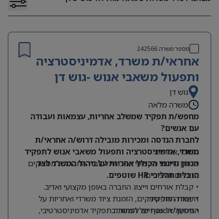
מספר משרה
242566
אחראי/ת משרד, אדמיניסטרציה
ותפעול משאבי אנוש -גוש דן
גוש דן
משרה מלאה
מחפש/ת תפקיד שמשלב אחריות, עצמאות ועבודה
עם אנשים?
לחברת הנדסה ומכירות מובילה דרוש/ה אחראי/ת
תחומי אחריות:
משרד, אדמיניסטרציה ותפעול משאבי אנוש לתפקיד
מגוון ודינמי הכולל אחריות על ניהול המשרד לצד
• מתן שירות מקצועי ואיכותי לעובדי החברה ולממשקים
הובלת תהליכי HR שוטפים.
פנימיים וחיצוניים.
• קבלת אורחים וייצוג החברה באופן מקצועי ואדיב.
דרישות התפקיד:
• עבודה מול ספקים, הזמנת ציוד משרדי ואחריות על
התפעול השוטף של המשרד.
• ניסיון של שנתיים לפחות בתפקיד אדמיניסטרטיבי,