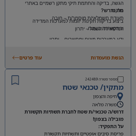
הגשה, בדיקה והחתמת תיקי מתקן רשמיים באתרי
הלקוח
.
מה נדרש?
תעודת חשמלאי/ת מוסמך/ת
–
חובה
ביצוע בדיקות תקינות יזומות למערכות המדידה
והתקשורת בשטח
.
הנדסאי/ת חשמל
–
יתרון
ידע במערכות מונים ומחשבים
–
יתרון
יכולת עמידה בלחץ ונכונות לעבודה מאומצת
הגשת מועמדות
עוד פרטים
היקף משרה:
משרה מלאה | ימים: א’-ה’ | שעות: 8:00–17:00
תנאים:
מספר משרה
242489
רכב צמוד וטלפון סלולרי
מתקין/ טכנאי שטח
שכר גבוה
חיפה והצפון
משרה מלאה
מיקום: קדימה צורן
דרוש/ה טכנאי/ת שטח לחברת תשתיות תקשורת
מובילה בצפון!
על התפקיד:
פריסת סיבים אופטיים ותשתיות תקשורת