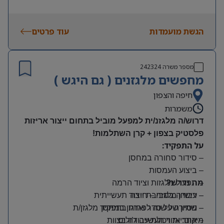
הגשת מועמדות
עוד פרטים
מספר משרה
242324
מחפשים מלגזנים ( גם היגש )
חיפה והצפון
משמרות
דרוש/ה מלגזנ/ית למפעל מוביל בתחום ייצור אריזות
פלסטיק בצפון + קרן השתלמות!
על התפקיד:
– סידור סחורה במחסן
– ביצוע העמסות
מה נדרש?
– תפעול מלגזות וציוד הרמה
– רישיון מלגזה – חובה
– עבודה בסביבת ייצור תעשייתית
– שמירה על סדר וארגון במחסן
– ניסיון של שנה לפחות בתפקיד מלגזן/ת
מיקום: אזור תעשייה ג’וליס
– אחריות ויכולת עבודה בצוות