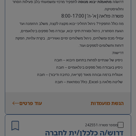
דרוש/ה
מתאמ/ת יבוא מנוסה
לתפקיד מרכזי ומשמעותי בלב פעילות הסחר
והלוגיסטיקה.
משרה מלאה|א’-ה’|8:00-17:00
מה כולל התפקיד? ניהול תהליכי יבוא מקצה לקצה, משלב ההזמנה ועד
הגעת הסחורה, ניהול וסגירת תיקי יבוא, עבודה מול ספקים בינלאומיים,
עמילי מכס ומשלחים, ניהול משלוחים ימיים ואוויריים, בקרת עלויות, הפקת
דוחות ותשלומים לספקים ועוד.
דרישות:
ניסיון של שנתיים לפחות בתחום היבוא – חובה
ניסיון בעבודה מול ספקים בינלאומיים – חובה
אנגלית ברמה גבוהה מאוד (קריאה, כתיבה ודיבור) – חובה
שליטה מלאה ב-Excel, כולל נוסחאות – חובה
ניסיון בעולם האופנה או הריטייל – יתרון משמעותי
הגשת מועמדות
עוד פרטים
מספר משרה
242551
דרוש/ה כלכלן/ית לחברה