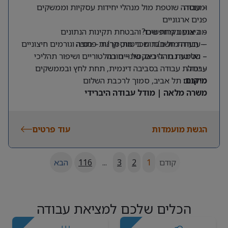
ומנוסה
– עבודה שוטפת מול מנהלי יחידות עסקיות וממשקים
פנים ארגוניים
מה אנחנו מחפשים?
– ביצוע בקרות שכר והבטחת תקינות הנתונים
– תעודת חשב/ת שכר מוסמך/ת – חובה
– עבודה מול חברות ביטוח, קרנות פנסיה וגורמים חיצוניים
– שליטה גבוהה באקסל – חובה
– הטמעת תהליכים, שינויים רגולטוריים ושיפור תהליכי
עבודה
– יכולת עבודה בסביבה דינמית, תחת לחץ ובממשקים
מרובים
מיקום:
תל אביב, סמוך לרכבת השלום
משרה מלאה | מודל עבודה היברידי
הגשת מועמדות
עוד פרטים
קודם
1
2
3
...
116
הבא
הכלים שלכם למציאת עבודה