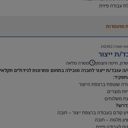
לת עבודה פיזית
נות להגעה עצמאית
 משרה:
 מועמדות
ות:
23:00-7
נוספות לפי צורך
פר משרה
242432
ם:
ד/ת ייצור
ס
השתלמות
רון, חיפה והצפון
משרה מלאה
/ה עובד/ת ייצור לחברה מובילה בתחום פתרונות לגידולים חקלאיי
תפקיד:
ודה שוטפת ברצפת הייצור
יזת מוצרים
נת משלוחים
דרש?
יון קודם בעבודה ברצפת ייצור – חובה
יון מלגזה – חובה
נות לעבודה פיזית