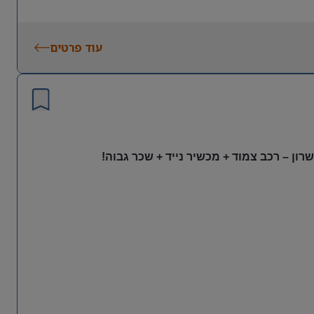
עוד פרטים
ון – רכב צמוד + מכשיר נייד + שכר גבוה!