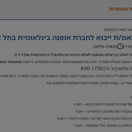
 מועמדות
פר משרה
242503
מ/ת ייבוא לחברת אופנה בינלאומית בתל א
ש דן
משרה מלאה
 לשלב בין עולם האופנה לעולם היבוא הבינלאומי? זו ההזדמנות שלך!
✈️👗
אופנה מובילה ומוכרת, המייבאת ומשווקת מותגי אופנה בינלאומיים, דרוש/ה
מתאמ/ת יבוא 
אה|א’-ה’|8:00-17:00
ל התפקיד? ניהול תהליכי יבוא מקצה לקצה, משלב ההזמנה ועד הגעת הסחורה, ניהול וסגירת ת
ואוויריים, בקרת עלויות, הפקת דוחות ותשלומים לספקים ועוד.
:
 של שנתיים לפחות בתחום היבוא – חובה
 בעבודה מול ספקים בינלאומיים – חובה
 ברמה גבוהה מאוד (קריאה, כתיבה ודיבור) – חובה
Exc, כולל נוסחאות – חובה