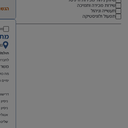
שירות מכירה ותמיכה
הגשת
תעשייה וניהול
תפעול ולוגיסטיקה
מס
מתא
גו
חולמ/ת
לחברת 
משרה מל
מה כול
ימיים 
דרישות
ניסיון
ניסיון
אנגלית
שליטה מלאה ב-el