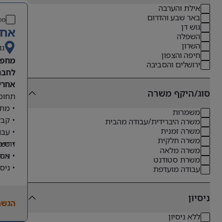
אילת והערבה
באר שבע והדרום
מס
גוש דן
אחר
השפלה
השרון
גו
חיפה והצפון
מחפש
ירושלים והסביבה
לחבר
אחריו
סוג/היקף משרה
תחומי
• מתן
משמרות
• קבל
משרה היברידית/עבודה מהבית
משרה זמנית
• עבו
משרה חלקית
דרישו
• טיפ
משרה מלאה
• ניס
• אחר
משרת סטודנט
• ניס
עבודה מועדפת
• שליטה מלא
• ניסיון
ניסיון
הגשת
• יכו
ללא ניסיון