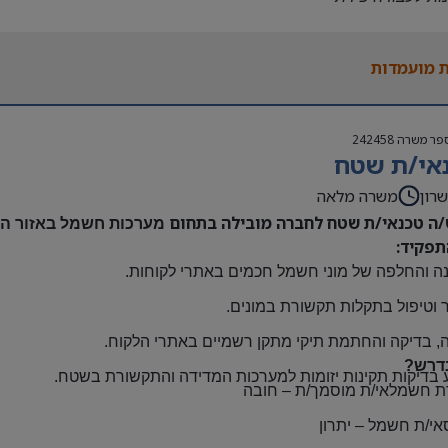
נות להגעה עצמאית
 משרה:
 מועמדות
אה | ימים א-ה | 6:30-15:30
ם:
גבוה
פר משרה
242458
שתלמות ובונוסים
אי/ת שטח
 חברה מהיום הראשון
ם: חדרה
רון
משרה מלאה
/ה טכנאי/ת שטח לחברה מובילה בתחום
מערכות חשמל באזור השר
תפקיד:
ה והחלפה של מוני חשמל חכמים באתרי לקוחות
.
 וטיפול בתקלות תקשורת במונים
.
, בדיקה והחתמת תיקי מתקן רשמיים באתרי הלקוח
.
דרש?
 בדיקות תקינות יזומות למערכות המדידה והתקשורת בשטח
.
ת חשמלאי/ת מוסמך/ת
–
חובה
אי/ת חשמל
–
יתרון