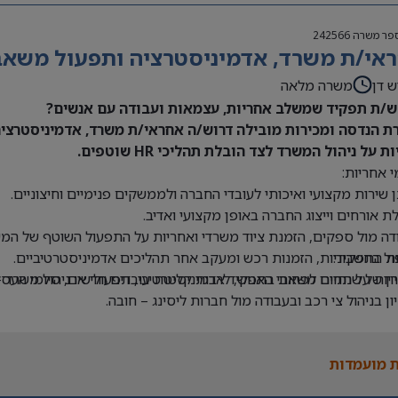
פר משרה
242566
אי/ת משרד, אדמיניסטרציה ותפעול משאבי 
ש דן
משרה מלאה
/ת תפקיד שמשלב אחריות, עצמאות ועבודה עם אנשים?
ת הנדסה ומכירות מובילה דרוש/ה אחראי/ת משרד, אדמיניסטרציה 
ת על ניהול המשרד לצד הובלת תהליכי HR שוטפים.
 אחריות:
 שירות מקצועי ואיכותי לעובדי החברה ולממשקים פנימיים וחיצוניים.
ת אורחים וייצוג החברה באופן מקצועי ואדיב.
דה מול ספקים, הזמנת ציוד משרדי ואחריות על התפעול השוטף של המש
ת התפקיד:
ול בחשבוניות, הזמנות רכש ומעקב אחר תהליכים אדמיניסטרטיביים.
יון של שנתיים לפחות בתפקיד אדמיניסטרטיבי, תפעולי או ניהול משרד –
יות על תחום משאבי האנוש, לרבות קליטת עובדים חדשים, סיומי העסקה
יון בניהול צי רכב ובעבודה מול חברות ליסינג – חובה.
ה ב-Office וב-Excel – חובה.
 בעבודה עם מערכת Priority – יתרון.
 מועמדות
לת ניהול מספר משימות במקביל ותיעדוף משימות.