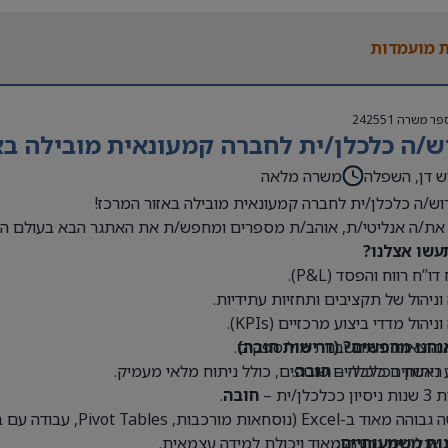
 בעולם האופנה או הריטייל – יתרון משמעותי
 מועמדות
פר משרה
242551
ש/ה כלכלן/ית לחברה קמעונאית מובילה בא
ש דן, השפלה
משרה מלאה
וש/ה כלכלן/ית לחברה קמעונאית מובילה באזור המרכז!
את/ה אנליטי/ת, אוהב/ת מספרים ומחפש/ת את האתגר הבא בעולם הק
עשו אצלנו?
דו”ח רווח והפסד (P&L).
 וניהול של תקציבים ותחזיות עתידיות.
וניהול מדדי ביצוע מרכזיים (KPIs).
נחנו מחפשים? (דרישות חובה)
 הוצאות והתחשבנות מול ספקים.
 ראשון בכלכלה –
חובה
.
 ניתוחים כלכליים שוטפים, כולל ניתוח מלאי מעמיק.
כלכלן/ית –
חובה
.
Exce (נוסחאות מורכבות, Pivot Tables, עבודה עם בסיסי נתונים גדולים) –
נות משמעותיים:
 אנליטית גבוהה מאוד ויכולת למידה עצמאית.