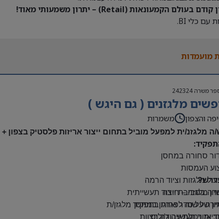
דם בעולם הקמעונאות (Retail) – יתרון משמעותי מאוד!
 עם כלי BI.
 מועמדות
פר משרה
242324
שים מלגזנים ( גם היגש )
פה והצפון
משמרות
/ה מלגזנ/ית למפעל מוביל בתחום ייצור אריזות פלסטיק בצפון +
תפקיד:
דור סחורה במחסן
צוע העמסות
דרש?
ול מלגזות וציוד הרמה
יון מלגזה – חובה
דה בסביבת ייצור תעשייתית
רה על סדר וארגון במחסן
יון של שנה לפחות בתפקיד מלגזן/ת
: אזור תעשייה ג’וליס
יות ויכולת עבודה בצוות