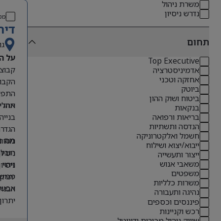
משרת ניהול
נדרש ניסיון
מס
דיר
תחום
גו
על ה
Top Executive
אדמיניסטרציה
אחזקה וטכני
הקבוצ
ביוטק
התפקי
ביטוח ושוק ההון
תהליכ
אחריו
בנקאות
בנייה
בריאות ורפואה
הנדסה ותשתיות
הגדרת
חשמל ואלקטרוניקה
ניטור
מה נ
ייבוא/יצוא ושילוח
הובלת
ניסיון קודם בתפקידי O
ייצור ותעשייה
משאבי אנוש
זיהוי
ניסיון 
משפטים
ממשקי
יתרון לבעל
משרות כלליות
אפשרו
הבנה 
נהיגה ותעבורה
יתרון
פיננסים וכספים
רכש וקניינות
אנגלי
שיווק ניהול מכירות ודיגיטל