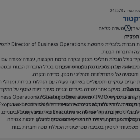
פר משרה
242573
קטור
ש דן
משרה מלאה
תפקיד:
קבוצת חברו
ה והחברות הבנות.
ד כולל הובלת תהליכי תכנון ובקרה ברמת הקבוצה, עבודה צמודה עם הנ
ים חוצי ארגון בסביבה גלובלית ומורכבת
ת מלאה על תהליכי תכנון העבודה והיעדים בכלל החברות הבנות ובמטה
 והטמעה של מתודולוגיות ותהליכי תכנון, מדידה ובקרה.
 יעדים עסקיים ותפעוליים בשיתוף פעולה עם הנהלות בכירות ומנהלי 
 ביצועים, מעקב אחר עמידה ביעדים ובניית מערך דיווח שוטף על התקדמ
דרש?
 פרויקטים ויוזמות אסטרטגיות מטעם מטה הקבוצה.
Business Operations / Strategic Operations / PM בכיר או תפקידים דומים.
 הזדמנויות להתייעלות, אופטימיזציה ושיפור תהליכים רוחביים בארגון.
בעבודה צמודה להנהלה בכירה או בכפיפות ל-Executive Leadership.
 עבודה מרובים מול הנהלות, מטה וחברות בנות בארץ ובחו”ל.
י ניסיון בתפקידי הנהלה או Executive בארגונים קטנים ובינוניים.
ת להתפתחות עתידית לתחומי פיתוח עסקי והובלת יוזמות צמיחה.
עסקית מעמיקה ויכולת לחבר בין אסטרטגיה לביצוע.
 משמעותי לניסיון בסביבה מטריציונית הכוללת מטה וחברות בנות.
ת ברמה גבוהה מאוד, בכתב ובעל פה.