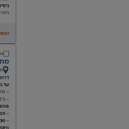
ניסיון קו
היכרות
הגשת
מס
מחפ
חי
דרוש
על ה
– סי
– בי
מה נ
– תפע
– ריש
– עבו
– שמי
– ניס
מיקום
– אחר